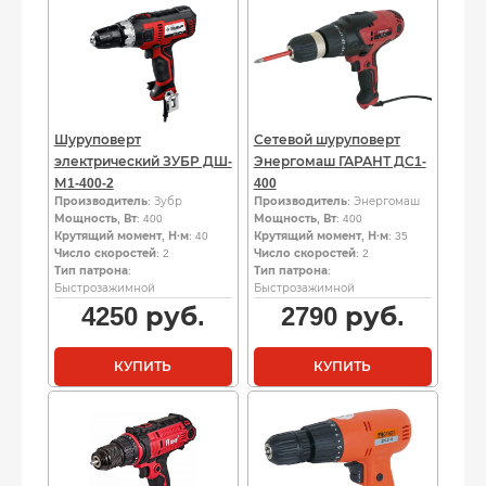
Шуруповерт
Сетевой шуруповерт
электрический ЗУБР ДШ-
Энергомаш ГАРАНТ ДС1-
М1-400-2
400
Производитель
: Зубр
Производитель
: Энергомаш
Мощность, Вт
: 400
Мощность, Вт
: 400
Крутящий момент, Н·м
: 40
Крутящий момент, Н·м
: 35
Число скоростей
: 2
Число скоростей
: 2
Тип патрона
:
Тип патрона
:
Быстрозажимной
Быстрозажимной
4250
руб.
2790
руб.
КУПИТЬ
КУПИТЬ