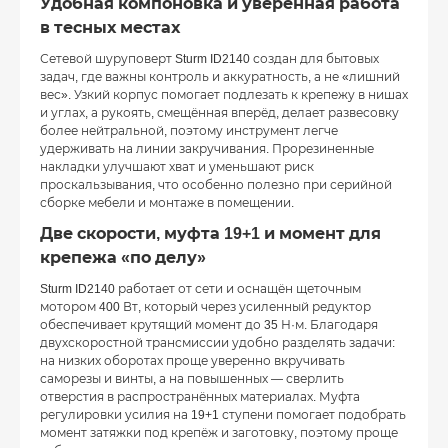
Удобная компоновка и уверенная работа
в тесных местах
Сетевой шуруповерт Sturm ID2140 создан для бытовых
задач, где важны контроль и аккуратность, а не «лишний
вес». Узкий корпус помогает подлезать к крепежу в нишах
и углах, а рукоять, смещённая вперёд, делает развесовку
более нейтральной, поэтому инструмент легче
удерживать на линии закручивания. Прорезиненные
накладки улучшают хват и уменьшают риск
проскальзывания, что особенно полезно при серийной
сборке мебели и монтаже в помещении.
Две скорости, муфта 19+1 и момент для
крепежа «по делу»
Sturm ID2140 работает от сети и оснащён щеточным
мотором 400 Вт, который через усиленный редуктор
обеспечивает крутящий момент до 35 Н·м. Благодаря
двухскоростной трансмиссии удобно разделять задачи:
на низких оборотах проще уверенно вкручивать
саморезы и винты, а на повышенных — сверлить
отверстия в распространённых материалах. Муфта
регулировки усилия на 19+1 ступени помогает подобрать
момент затяжки под крепёж и заготовку, поэтому проще