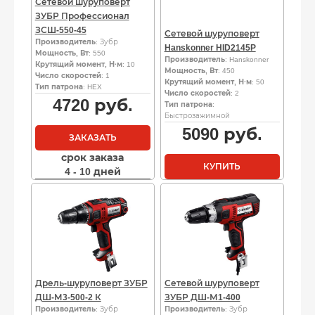
Сетевой шуруповерт
ЗУБР Профессионал
ЗСШ-550-45
Сетевой шуруповерт
Производитель
: Зубр
Hanskonner HID2145P
Мощность, Вт
: 550
Производитель
: Hanskonner
Крутящий момент, Н·м
: 10
Мощность, Вт
: 450
Число скоростей
: 1
Крутящий момент, Н·м
: 50
Тип патрона
: HEX
Число скоростей
: 2
4720
руб.
Тип патрона
:
Быстрозажимной
5090
руб.
ЗАКАЗАТЬ
срок заказа
КУПИТЬ
4 - 10 дней
Дрель-шуруповерт ЗУБР
Сетевой шуруповерт
ДШ-М3-500-2 К
ЗУБР ДШ-М1-400
Производитель
: Зубр
Производитель
: Зубр