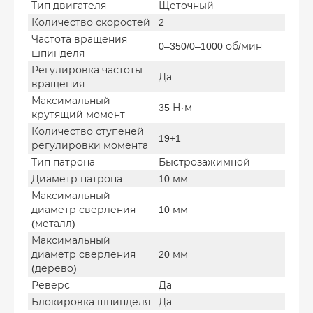
Тип двигателя
Щеточный
Количество скоростей
2
Частота вращения
0–350/0–1000 об/мин
шпинделя
Регулировка частоты
Да
вращения
Максимальный
35 Н·м
крутящий момент
Количество ступеней
19+1
регулировки момента
Тип патрона
Быстрозажимной
Диаметр патрона
10 мм
Максимальный
диаметр сверления
10 мм
(металл)
Максимальный
диаметр сверления
20 мм
(дерево)
Реверс
Да
Блокировка шпинделя
Да