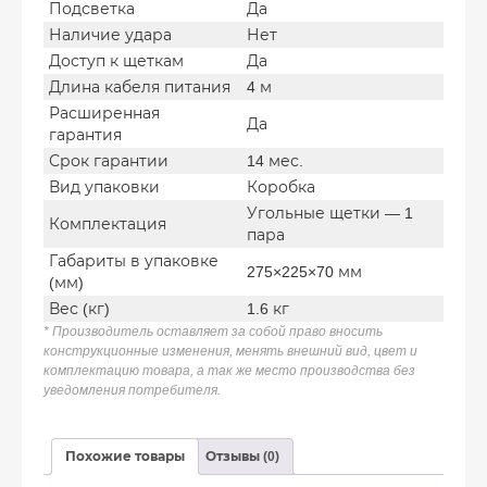
Подсветка
Да
Наличие удара
Нет
Доступ к щеткам
Да
Длина кабеля питания
4 м
Расширенная
Да
гарантия
Срок гарантии
14 мес.
Вид упаковки
Коробка
Угольные щетки — 1
Комплектация
пара
Габариты в упаковке
275×225×70 мм
(мм)
Вес (кг)
1.6 кг
* Производитель оставляет за собой право вносить
конструкционные изменения, менять внешний вид, цвет и
комплектацию товара, а так же место производства без
уведомления потребителя.
Похожие товары
Отзывы (0)