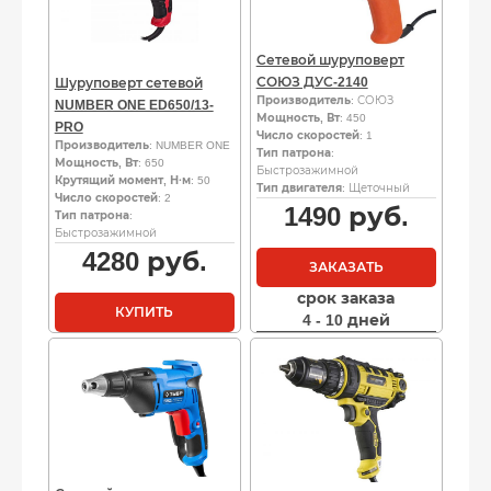
Сетевой шуруповерт
СОЮЗ ДУС-2140
Шуруповерт сетевой
Производитель
: СОЮЗ
NUMBER ONE ED650/13-
Мощность, Вт
: 450
PRO
Число скоростей
: 1
Производитель
: NUMBER ONE
Тип патрона
:
Мощность, Вт
: 650
Быстрозажимной
Крутящий момент, Н·м
: 50
Тип двигателя
: Щеточный
Число скоростей
: 2
1490
руб.
Тип патрона
:
Быстрозажимной
4280
руб.
ЗАКАЗАТЬ
срок заказа
КУПИТЬ
4 - 10 дней