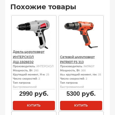
Похожие товары
Дрель-шуруповерт
ИНТЕРСКОЛ
Сетевой шуруповерт
ДШ-10/260Э2
PATRIOT FS 313
Производитель
: ИНТЕРСКОЛ
Производитель
: PATRIOT
Мощность, Вт
: 260
Мощность, Вт
: 300
Крутящий момент, Н·м
: 25
Max крутящий момент, Hм
: 35
Число скоростей
: 2
Число скоростей
: 2
Тип патрона
:
Тип патрона
:
Быстрозажимной
Быстрозажимной
2990
руб.
5300
руб.
КУПИТЬ
КУПИТЬ