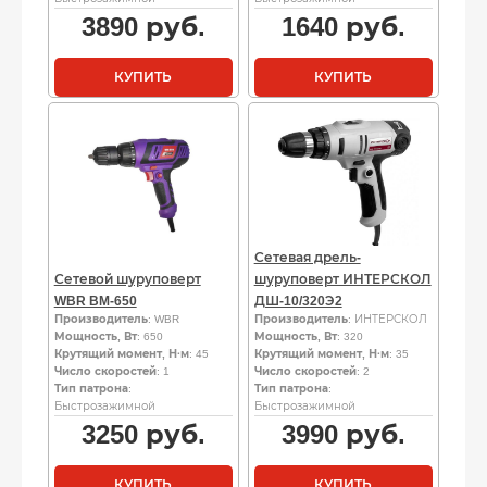
3890
руб.
1640
руб.
КУПИТЬ
КУПИТЬ
Сетевая дрель-
Сетевой шуруповерт
шуруповерт ИНТЕРСКОЛ
WBR BM-650
ДШ-10/320Э2
Производитель
: WBR
Производитель
: ИНТЕРСКОЛ
Мощность, Вт
: 650
Мощность, Вт
: 320
Крутящий момент, Н·м
: 45
Крутящий момент, Н·м
: 35
Число скоростей
: 1
Число скоростей
: 2
Тип патрона
:
Тип патрона
:
Быстрозажимной
Быстрозажимной
3250
руб.
3990
руб.
КУПИТЬ
КУПИТЬ