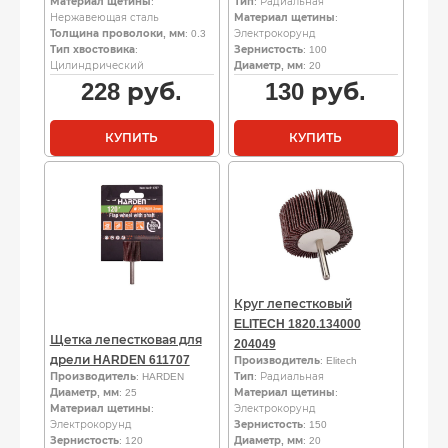
Материал щетины
:
Тип
: Радиальная
Нержавеющая сталь
Материал щетины
:
Толщина проволоки, мм
: 0.3
Электрокорунд
Тип хвостовика
:
Зернистость
: 100
Цилиндрический
Диаметр, мм
: 20
228
руб.
130
руб.
КУПИТЬ
КУПИТЬ
Круг лепестковый
ELITECH 1820.134000
Щетка лепестковая для
204049
дрели HARDEN 611707
Производитель
: Elitech
Производитель
: HARDEN
Тип
: Радиальная
Диаметр, мм
: 25
Материал щетины
:
Материал щетины
:
Электрокорунд
Электрокорунд
Зернистость
: 150
Зернистость
: 120
Диаметр, мм
: 20