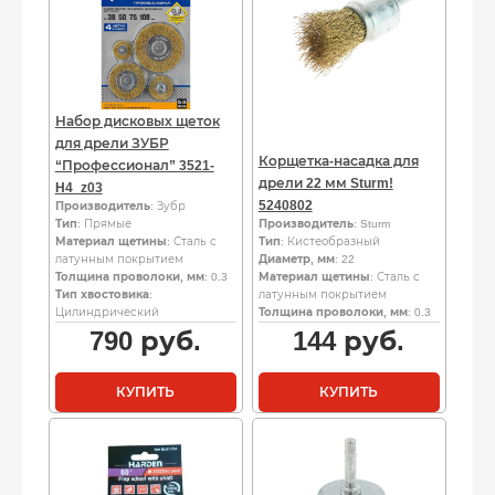
Набор дисковых щеток
для дрели ЗУБР
Корщетка-насадка для
“Профессионал” 3521-
дрели 22 мм Sturm!
H4_z03
5240802
Производитель
: Зубр
Тип
: Прямые
Производитель
: Sturm
Материал щетины
: Сталь с
Тип
: Кистеобразный
латунным покрытием
Диаметр, мм
: 22
Толщина проволоки, мм
: 0.3
Материал щетины
: Сталь с
Тип хвостовика
:
латунным покрытием
Цилиндрический
Толщина проволоки, мм
: 0.3
790
руб.
144
руб.
КУПИТЬ
КУПИТЬ