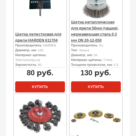
Щетка металлическая
для дрели 50мм (чашка),
Щетка лепестковая для
нержавеющая сталь 0,3
дрели HARDEN 611704
мм ON 20-12-050
Производитель
: HARDEN
Производитель
: On
Диаметр, мм
: 100
Тип
: Чашка
Материал щетины
:
Диаметр, мм
: 50
Электрокорунд
Материал щетины
: Сталь
Зернистость
: 60
Толщина проволоки, мм
: 0.3
80
руб.
130
руб.
КУПИТЬ
КУПИТЬ