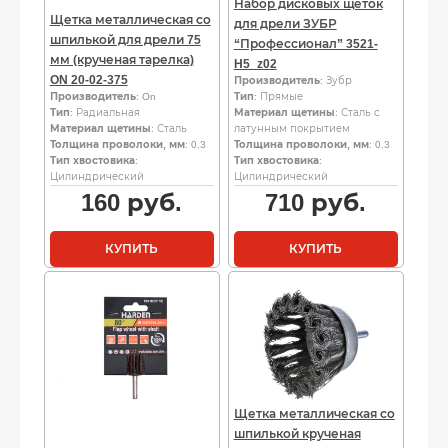
Набор дисковых щеток
Щетка металлическая со
для дрели ЗУБР
шпилькой для дрели 75
“Профессионал” 3521-
мм (крученая тарелка)
H5_z02
ON 20-02-375
Производитель
: Зубр
Производитель
: On
Тип
: Прямые
Тип
: Радиальная
Материал щетины
: Сталь с
Материал щетины
: Сталь
латунным покрытием
Толщина проволоки, мм
: 0.3
Толщина проволоки, мм
: 0.3
Тип хвостовика
:
Тип хвостовика
:
Цилиндрический
Цилиндрический
160
руб.
710
руб.
КУПИТЬ
КУПИТЬ
Щетка металлическая со
шпилькой крученая