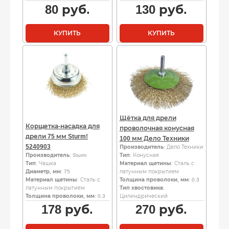
80
руб.
130
руб.
КУПИТЬ
КУПИТЬ
Щётка для дрели
Корщетка-насадка для
проволочная конусная
дрели 75 мм Sturm!
100 мм Дело Техники
5240903
Производитель
: Дело Техники
Производитель
: Sturm
Тип
: Конусная
Тип
: Чашка
Материал щетины
: Сталь с
Диаметр, мм
: 75
латунным покрытием
Материал щетины
: Сталь с
Толщина проволоки, мм
: 0.3
латунным покрытием
Тип хвостовика
:
Толщина проволоки, мм
: 0.3
Цилиндрический
178
руб.
270
руб.