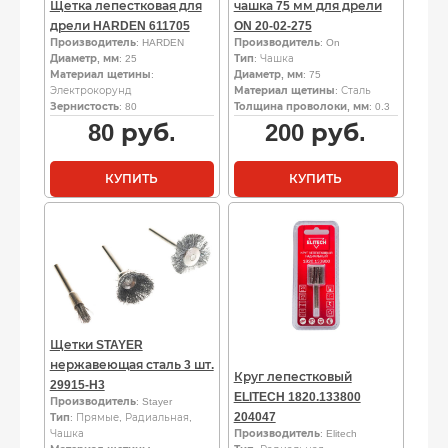
Щетка лепестковая для
чашка 75 мм для дрели
дрели HARDEN 611705
ON 20-02-275
Производитель
: HARDEN
Производитель
: On
Диаметр, мм
: 25
Тип
: Чашка
Материал щетины
:
Диаметр, мм
: 75
Электрокорунд
Материал щетины
: Сталь
Зернистость
: 80
Толщина проволоки, мм
: 0.3
80
руб.
200
руб.
КУПИТЬ
КУПИТЬ
Щетки STAYER
нержавеющая сталь 3 шт.
Круг лепестковый
29915-H3
ELITECH 1820.133800
Производитель
: Stayer
204047
Тип
: Прямые, Радиальная,
Чашка
Производитель
: Elitech