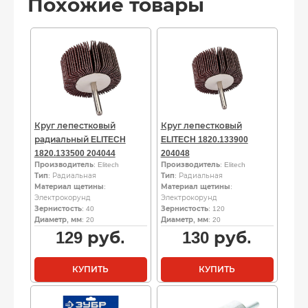
Похожие товары
Круг лепестковый
Круг лепестковый
радиальный ELITECH
ELITECH 1820.133900
1820.133500 204044
204048
Производитель
: Elitech
Производитель
: Elitech
Тип
: Радиальная
Тип
: Радиальная
Материал щетины
:
Материал щетины
:
Электрокорунд
Электрокорунд
Зернистость
: 40
Зернистость
: 120
Диаметр, мм
: 20
Диаметр, мм
: 20
129
руб.
130
руб.
КУПИТЬ
КУПИТЬ