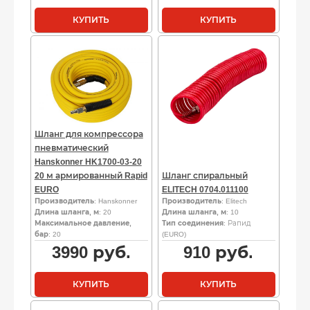
КУПИТЬ
КУПИТЬ
Шланг для компрессора
пневматический
Hanskonner HK1700-03-20
20 м армированный Rapid
Шланг спиральный
EURO
ELITECH 0704.011100
Производитель
: Hanskonner
Производитель
: Elitech
Длина шланга, м
: 20
Длина шланга, м
: 10
Максимальное давление,
Тип соединения
: Рапид
бар
: 20
(EURO)
3990
руб.
910
руб.
КУПИТЬ
КУПИТЬ