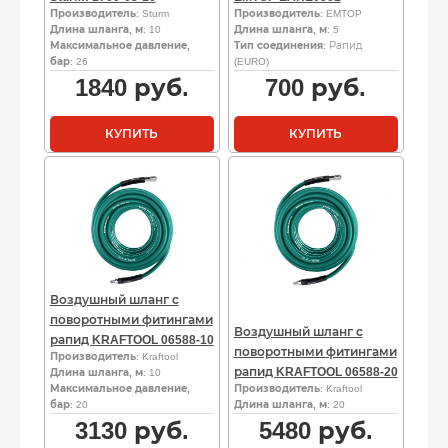
Производитель
: Sturm
Производитель
: EMTOP
Длина шланга, м
: 10
Длина шланга, м
: 5
Максимальное давление,
Тип соединения
: Рапид
бар
: 26
(EURO)
1840
руб.
700
руб.
КУПИТЬ
КУПИТЬ
Воздушный шланг с
поворотными фитингами
Воздушный шланг с
рапид KRAFTOOL 06588-10
поворотными фитингами
Производитель
: Kraftool
рапид KRAFTOOL 06588-20
Длина шланга, м
: 10
Максимальное давление,
Производитель
: Kraftool
бар
: 20
Длина шланга, м
: 20
3130
руб.
5480
руб.