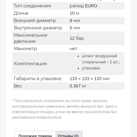
Тип соединения
рапид EURO
Длина
10 м
Внешний диаметр
8 мм
Внутренний диаметр
5 мм
Максимальное
12 бар
давление
Манометр
нет
шланг воздушный
спиральный – 1 шт.;
Комплектация
упаковка
Габариты в упаковке
133 × 133 × 133 мм
Вес
0.367 кг
* Производитель оставляет за собой право вносить
конструкционные изменения, менять внешний вид, цвет и
комплектацию товара, а так же место производства без
уведомления потребителя.
Похожие товары
Отзывы (0)