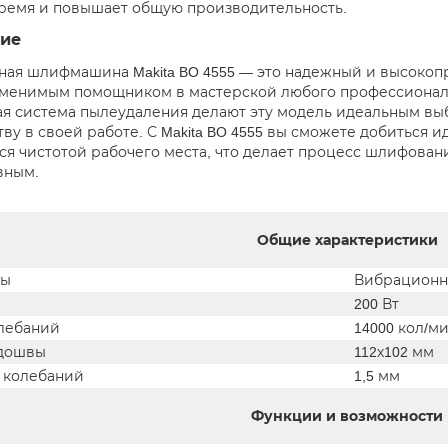
ремя и повышает общую производительность.
ие
ая шлифмашина Makita BO 4555 — это надежный и высокоп
аменимым помощником в мастерской любого профессионала
я система пылеудаления делают эту модель идеальным выбо
ву в своей работе. С Makita BO 4555 вы сможете добиться 
ся чистотой рабочего места, что делает процесс шлифова
вным.
Общие характеристики
ны
Вибрационн
200 Вт
олебаний
14000 кол/м
одошвы
112х102 мм
 колебаний
1,5 мм
Функции и возможности