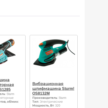
шина
Вибрационная
торная
шлифмашина Sturm!
S1285
OS8132M
ель
: Sturm
ляторные
Производитель
: Sturm
тов, об/мин
:
Тип
: Электрические
Мощность, Вт
: 320