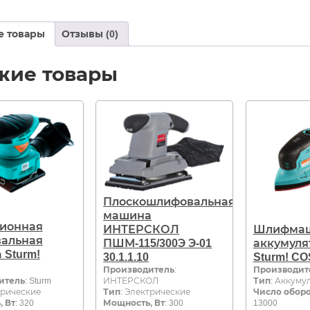
е товары
Отзывы (0)
жие товары
Плоскошлифовальная
машина
ионная
ИНТЕРСКОЛ
Шлифма
альная
ПШМ-115/300Э Э-01
аккумуля
Sturm!
30.1.1.10
Sturm! CO
Производитель
:
Производит
итель
: Sturm
ИНТЕРСКОЛ
Тип
: Аккуму
трические
Тип
: Электрические
Число оборо
 Вт
: 320
Мощность, Вт
: 300
13000