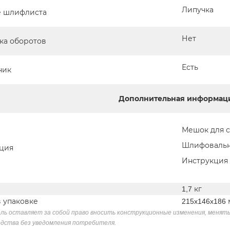
Липучка
 шлифлиста
Нет
ка оборотов
Есть
ник
Дополнительная информац
Мешок для 
Шлифовальн
ция
Инструкция
1,7 кг
в упаковке
215x146x186
ль оставляет за собой право вносить конструкционные изменения, менять
дства без уведомления потребителя.