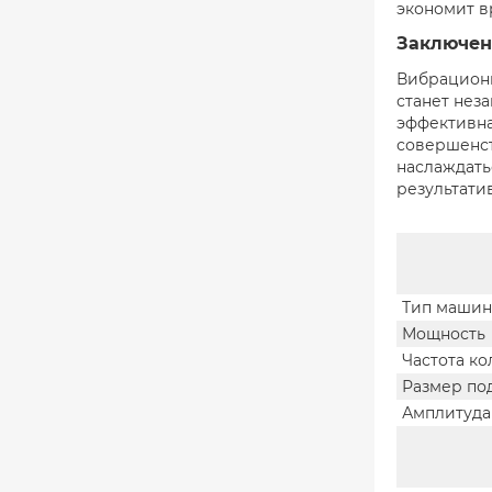
экономит в
Заключен
Вибрационн
станет нез
эффективна
совершенст
наслаждать
результати
Тип маши
Мощность
Частота к
Размер п
Амплитуда