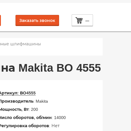
Заказать звонок
—
нные шлифмашины
 Makita BO 4555
Артикул:
ВО4555
Производитель
: Makita
Мощность, Вт
: 200
Число оборотов, об/мин
: 14000
Регулировка оборотов
: Нет