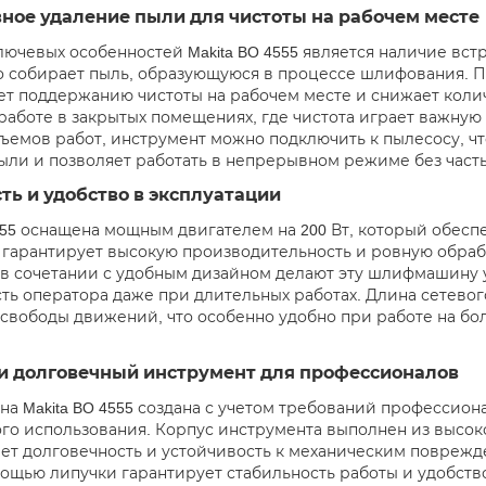
ное удаление пыли для чистоты на рабочем месте
лючевых особенностей Makita BO 4555 является наличие вс
 собирает пыль, образующуюся в процессе шлифования. Пы
ет поддержанию чистоты на рабочем месте и снижает колич
работе в закрытых помещениях, где чистота играет важную
ъемов работ, инструмент можно подключить к пылесосу, ч
ыли и позволяет работать в непрерывном режиме без часты
ь и удобство в эксплуатации
4555 оснащена мощным двигателем на 200 Вт, который обеспе
о гарантирует высокую производительность и ровную обра
 в сочетании с удобным дизайном делают эту шлифмашину 
ть оператора даже при длительных работах. Длина сетевог
 свободы движений, что особенно удобно при работе на бо
и долговечный инструмент для профессионалов
 Makita BO 4555 создана с учетом требований профессион
го использования. Корпус инструмента выполнен из высок
ет долговечность и устойчивость к механическим повреж
мощью липучки гарантирует стабильность работы и удобство