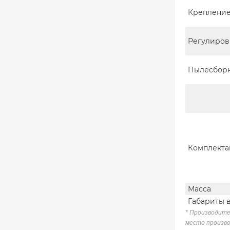
Крепление
Регулиров
Пылесбор
Комплекта
Масса
Габариты 
* Производите
место произво