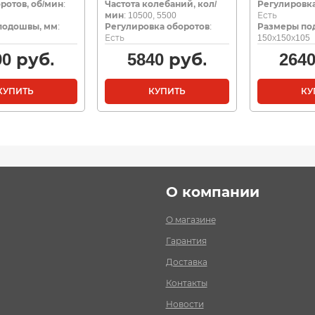
ротов, об/мин
:
Частота колебаний, кол/
Регулировка
мин
: 10500, 5500
Есть
подошвы, мм
:
Регулировка оборотов
:
Размеры по
Есть
150х150х105
90
руб.
5840
руб.
264
КУПИТЬ
КУПИТЬ
КУ
О компании
О магазине
Гарантия
Доставка
Контакты
Новости