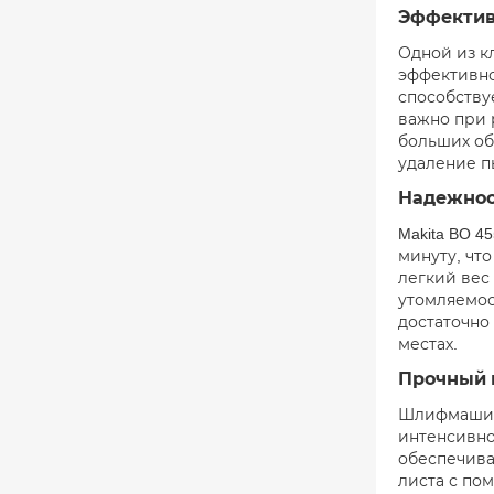
Эффектив
Одной из к
эффективно
способству
важно при 
больших об
удаление п
Надежност
Makita BO 
минуту, чт
легкий вес
утомляемос
достаточно
местах.
Прочный 
Шлифмашина
интенсивно
обеспечива
листа с по