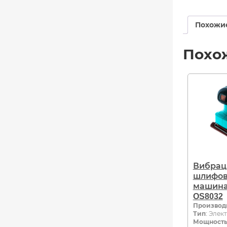
Похожи
Похо
Вибрац
шлифов
машина 
OS8032
Производ
Тип
: Элек
Мощность,