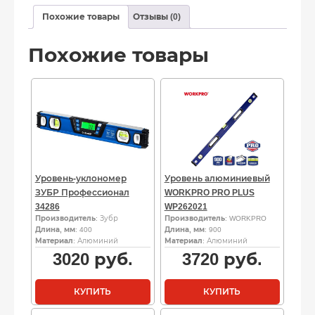
Похожие товары
Отзывы (0)
Похожие товары
Уровень-уклономер
Уровень алюминиевый
ЗУБР Профессионал
WORKPRO PRO PLUS
34286
WP262021
Производитель
: Зубр
Производитель
: WORKPRO
Длина, мм
: 400
Длина, мм
: 900
Материал
: Алюминий
Материал
: Алюминий
3020
руб.
3720
руб.
КУПИТЬ
КУПИТЬ