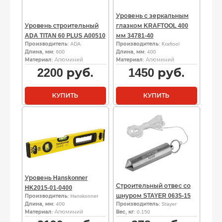
Уровень с зеркальным
Уровень строительный
глазком KRAFTOOL 400
ADA TITAN 60 PLUS А00510
мм 34781-40
Производитель
: ADA
Производитель
: Kraftool
Длина, мм
: 600
Длина, мм
: 400
Материал
: Алюминий
Материал
: Алюминий
2200
руб.
1450
руб.
КУПИТЬ
КУПИТЬ
Уровень Hanskonner
Строительный отвес со
HK2015-01-0400
шнуром STAYER 0635-15
Производитель
: Hanskonner
Длина, мм
: 400
Производитель
: Stayer
Материал
: Алюминий
Вес, кг
: 0.150