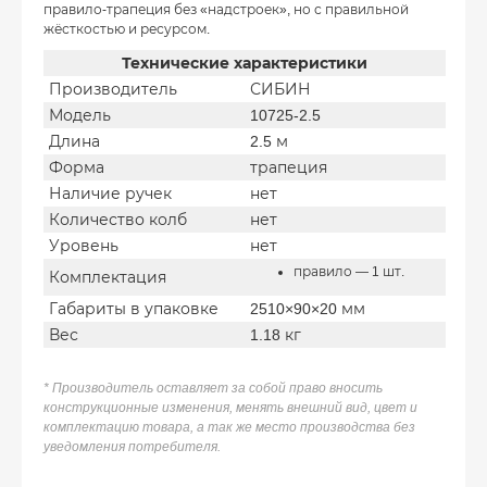
правило-трапеция без «надстроек», но с правильной
жёсткостью и ресурсом.
Технические характеристики
Производитель
СИБИН
Модель
10725-2.5
Длина
2.5 м
Форма
трапеция
Наличие ручек
нет
Количество колб
нет
Уровень
нет
правило — 1 шт.
Комплектация
Габариты в упаковке
2510×90×20 мм
Вес
1.18 кг
* Производитель оставляет за собой право вносить
конструкционные изменения, менять внешний вид, цвет и
комплектацию товара, а так же место производства без
уведомления потребителя.