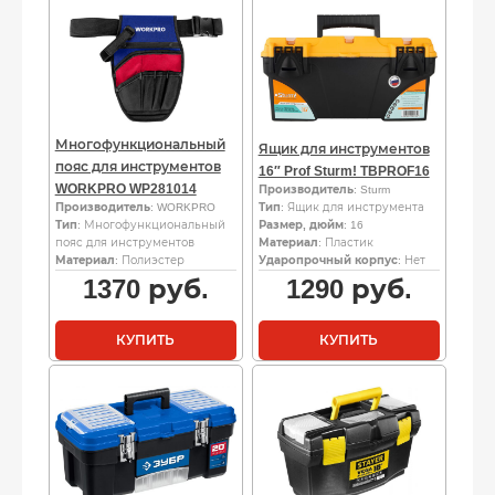
Многофункциональный
Ящик для инструментов
пояс для инструментов
16″ Prof Sturm! TBPROF16
WORKPRO WP281014
Производитель
: Sturm
Производитель
: WORKPRO
Тип
: Ящик для инструмента
Тип
: Многофункциональный
Размер, дюйм
: 16
пояс для инструментов
Материал
: Пластик
Материал
: Полиэстер
Ударопрочный корпус
: Нет
1370
руб.
1290
руб.
КУПИТЬ
КУПИТЬ