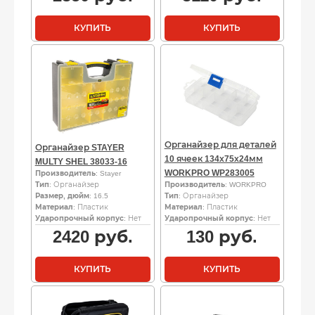
КУПИТЬ
КУПИТЬ
Органайзер для деталей
Органайзер STAYER
10 ячеек 134х75х24мм
MULTY SHEL 38033-16
WORKPRO WP283005
Производитель
: Stayer
Тип
: Органайзер
Производитель
: WORKPRO
Размер, дюйм
: 16.5
Тип
: Органайзер
Материал
: Пластик
Материал
: Пластик
Ударопрочный корпус
: Нет
Ударопрочный корпус
: Нет
2420
руб.
130
руб.
КУПИТЬ
КУПИТЬ