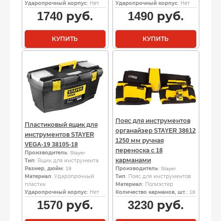
Ударопрочный корпус
: Нет
Ударопрочный корпус
: Нет
1740
руб.
1490
руб.
КУПИТЬ
КУПИТЬ
Пояс для инструментов
Пластиковый ящик для
органайзер STAYER 38612
инструментов STAYER
1250 мм ручная
VEGA-19 38105-18
переноска с 18
Производитель
: Stayer
карманами
Тип
: Ящик для инструмента
Размер, дюйм
: 19
Производитель
: Stayer
Материал
: Ударопрочный
Тип
: Пояс для инструментов
пластик
Материал
: Полиэстер
Ударопрочный корпус
: Нет
Количество карманов, шт.
: 18
1570
руб.
3230
руб.