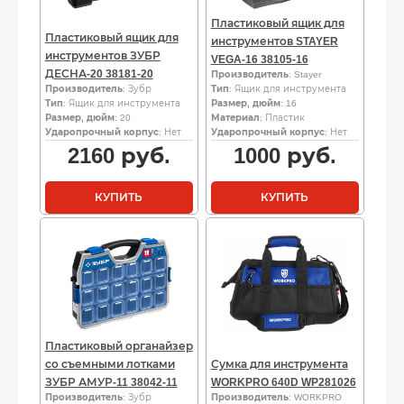
Пластиковый ящик для
Пластиковый ящик для
инструментов STAYER
инструментов ЗУБР
VEGA-16 38105-16
ДЕСНА-20 38181-20
Производитель
: Stayer
Производитель
: Зубр
Тип
: Ящик для инструмента
Тип
: Ящик для инструмента
Размер, дюйм
: 16
Размер, дюйм
: 20
Материал
: Пластик
Ударопрочный корпус
: Нет
Ударопрочный корпус
: Нет
2160
руб.
1000
руб.
КУПИТЬ
КУПИТЬ
Пластиковый органайзер
со съемными лотками
Сумка для инструмента
ЗУБР АМУР-11 38042-11
WORKPRO 640D WP281026
Производитель
: Зубр
Производитель
: WORKPRO