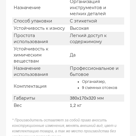
Организация
Назначение
инструментов и
мелких деталей
Способ упаковки
С этикеткой
Устойчивость к износу
Высокая
Простота
Легкий доступ к
использования
содержимому
Устойчивость к
химическим
Да
веществам
Назначение
Профессиональное и
использования
бытовое
Органайзер,
Комплектация
9 съемных отсеков
Габариты
380x170x320 мм
Вес
1,2 кг
* Производитель оставляет за собой право вносить
конструкционные изменения, менять внешний вид, цвет и
комплектацию товара, а так же место производства без