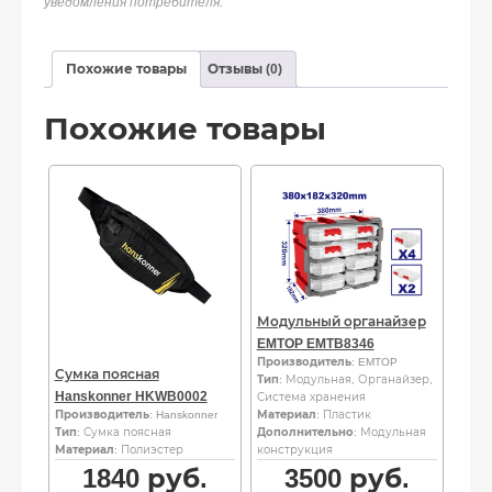
уведомления потребителя.
Похожие товары
Отзывы (0)
Похожие товары
Модульный органайзер
EMTOP EMTB8346
Производитель
: EMTOP
Сумка поясная
Тип
: Модульная, Органайзер,
Hanskonner HKWB0002
Система хранения
Производитель
: Hanskonner
Материал
: Пластик
Тип
: Сумка поясная
Дополнительно
: Модульная
Материал
: Полиэстер
конструкция
1840
руб.
3500
руб.