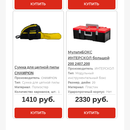
КУПИТЬ
КУПИТЬ
МультиБОКС
ИНТЕРСКОЛ большой
200 2407.200
Сумка для цепной пилы
Производитель
: ИНТЕРСКОЛ
CHAMPION
Тип
: Модульный
Производитель
: CHAMPION
инструментальный бокс
Тип
: Сумка для цепной пилы
Размер, дюйм
: 20
Материал
: Полиэстер
Материал
: Пластик
Количество карманов, шт.
: 1
Ударопрочный корпус
: Нет
1410
руб.
2330
руб.
КУПИТЬ
КУПИТЬ