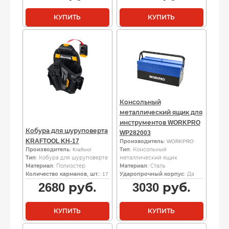
КУПИТЬ
КУПИТЬ
Консольный
металлический ящик для
инструментов WORKPRO
Кобура для шуруповерта
WP282003
KRAFTOOL KH-17
Производитель
: WORKPRO
Производитель
: Kraftool
Тип
: Консольный
Тип
: Кобура для шуруповерта
металлический ящик
Материал
: Полиэстер
Материал
: Сталь
Количество карманов, шт.
: 17
Ударопрочный корпус
: Да
2680
руб.
3030
руб.
КУПИТЬ
КУПИТЬ