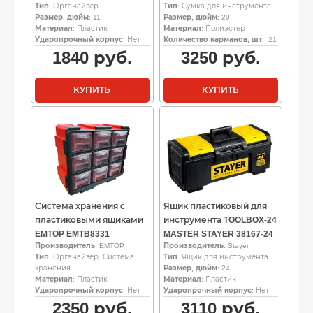
Тип
: Органайзер
Тип
: Сумка для инструмента
Размер, дюйм
: 11
Размер, дюйм
: 20
Материал
: Пластик
Материал
: Полиэстер
Ударопрочный корпус
: Нет
Количество карманов, шт.
: 21
1840
руб.
3250
руб.
КУПИТЬ
КУПИТЬ
Система хранения с
Ящик пластиковый для
пластиковыми ящиками
инструмента TOOLBOX-24
EMTOP EMTB8331
MASTER STAYER 38167-24
Производитель
: EMTOP
Производитель
: Stayer
Тип
: Органайзер, Система
Тип
: Ящик для инструмента
хранения
Размер, дюйм
: 24
Материал
: Пластик
Материал
: Пластик
Ударопрочный корпус
: Нет
Ударопрочный корпус
: Нет
2350
руб.
3110
руб.