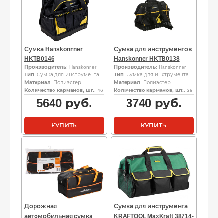
Сумка Hanskonnner
Сумка для инструментов
HKTB0146
Hanskonner HKTB0138
Производитель
: Hanskonner
Производитель
: Hanskonner
Тип
: Сумка для инструмента
Тип
: Сумка для инструмента
Материал
: Полиэстер
Материал
: Полиэстер
Количество карманов, шт.
: 46
Количество карманов, шт.
: 38
5640
руб.
3740
руб.
КУПИТЬ
КУПИТЬ
Дорожная
Сумка для инструмента
автомобильная сумка
KRAFTOOL MaxKraft 38714-