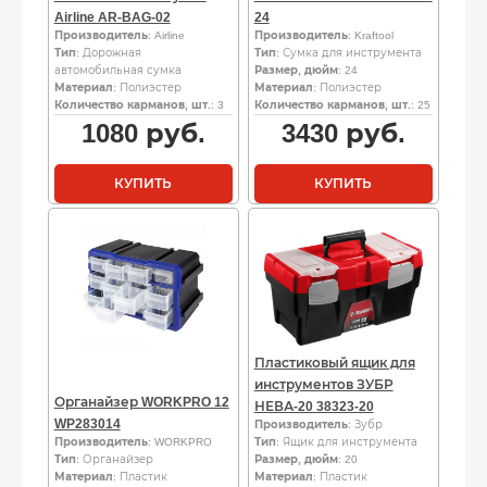
Airline AR-BAG-02
24
Производитель
: Airline
Производитель
: Kraftool
Тип
: Дорожная
Тип
: Сумка для инструмента
автомобильная сумка
Размер, дюйм
: 24
Материал
: Полиэстер
Материал
: Полиэстер
Количество карманов, шт.
: 3
Количество карманов, шт.
: 25
1080
руб.
3430
руб.
КУПИТЬ
КУПИТЬ
Пластиковый ящик для
инструментов ЗУБР
Органайзер WORKPRO 12
НЕВА-20 38323-20
WP283014
Производитель
: Зубр
Производитель
: WORKPRO
Тип
: Ящик для инструмента
Тип
: Органайзер
Размер, дюйм
: 20
Материал
: Пластик
Материал
: Пластик