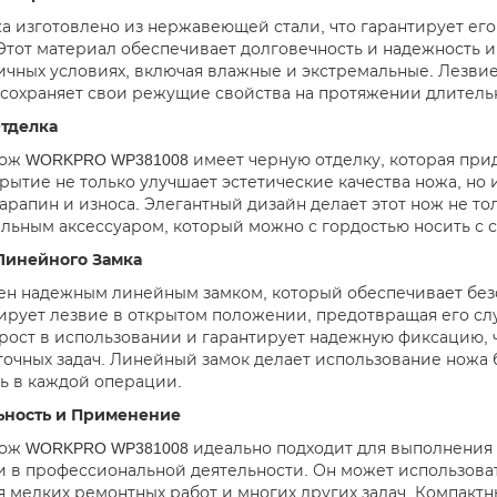
а изготовлено из нержавеющей стали, что гарантирует его
Этот материал обеспечивает долговечность и надежность ин
ичных условиях, включая влажные и экстремальные. Лезви
 сохраняет свои режущие свойства на протяжении длитель
тделка
ож WORKPRO WP381008 имеет черную отделку, которая при
рытие не только улучшает эстетические качества ножа, но
царапин и износа. Элегантный дизайн делает этот нож не т
льным аксессуаром, который можно с гордостью носить с с
Линейного Замка
н надежным линейным замком, который обеспечивает без
ирует лезвие в открытом положении, предотвращая его слу
рост в использовании и гарантирует надежную фиксацию,
точных задач. Линейный замок делает использование ножа
ь в каждой операции.
ьность и Применение
ож WORKPRO WP381008 идеально подходит для выполнения 
 и в профессиональной деятельности. Он может использоват
 мелких ремонтных работ и многих других задач. Компактн