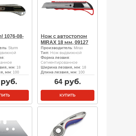
! 1076-08-
Нож с автостопом
MIRAX 18 мм, 09127
ель
: Sturm
Производитель
: Mirax
ыдвижной
Тип
: Нож выдвижной
ия
:
Форма лезвия
:
ванное
Сегментированное
вия, мм
: 18
Ширина лезвия, мм
: 18
я, мм
: 100
Длина лезвия, мм
: 100
руб.
64
руб.
ПИТЬ
КУПИТЬ