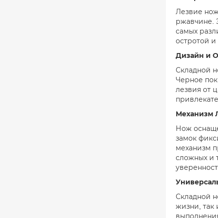
Лезвие нож
ржавчине. 
самых разл
остротой и
Дизайн и О
Складной н
Черное пок
лезвия от 
привлекате
Механизм 
Нож оснаще
замок фикс
механизм п
сложных и 
уверенност
Универсал
Складной н
жизни, так
выполнения