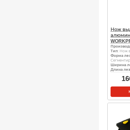
Нож вы
алюмин
WORKPR
Производ
Тип
: Нож
Форма ле
Сегменти
Ширина л
Длина лез
16