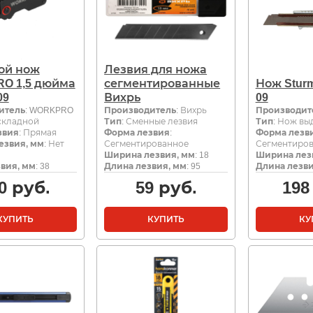
ой нож
Лезвия для ножа
O 1,5 дюйма
сегментированные
Нож Sturm
09
Вихрь
09
итель
: WORKPRO
Производитель
: Вихрь
Производит
складной
Тип
: Сменные лезвия
Тип
: Нож в
звия
: Прямая
Форма лезвия
:
Форма лезв
езвия, мм
: Нет
Сегментированное
Сегментиро
Ширина лезвия, мм
: 18
Ширина лез
вия, мм
: 38
Длина лезвия, мм
: 95
Длина лезви
0
руб.
59
руб.
198
КУПИТЬ
КУПИТЬ
КУ