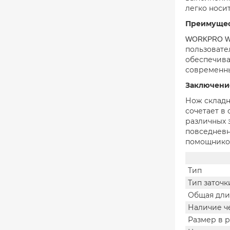
легко носи
Преимущес
WORKPRO WP
пользовате
обеспечива
современны
Заключени
Нож складн
сочетает в
различных 
повседневн
помощником
Тип
Тип заточк
Общая дли
Наличие ч
Размер в 