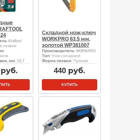
дные
RAFTOOL
Складной нож-ключ
S24
WORKPRO 63.5 мм,
ель
: Kraftool
золотой WP381007
е лезвия
ия
:
Производитель
: WORKPRO
зное
Тип
: Нож складной
вия, мм
: 18,7
Форма лезвия
: Прямая
руб.
440
руб.
ПИТЬ
КУПИТЬ