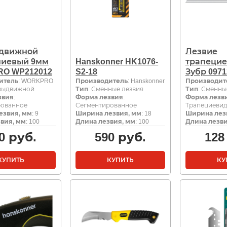
движной
Лезвие
иевый 9мм
Hanskonner HK1076-
трапеци
O WP212012
S2-18
Зубр 0971
итель
: WORKPRO
Производитель
: Hanskonner
Производит
 выдвижной
Тип
: Сменные лезвия
Тип
: Сменны
звия
:
Форма лезвия
:
Форма лезв
рованное
Сегментированное
Трапециеви
езвия, мм
: 9
Ширина лезвия, мм
: 18
Ширина лез
вия, мм
: 100
Длина лезвия, мм
: 100
Длина лезви
0
руб.
590
руб.
128
КУПИТЬ
КУПИТЬ
КУ