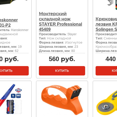
Монтерский
складной нож
Крюкови
nskonner
STAYER Professional
лезвия K
01-P2
45409
Solingen 
итель
: Hanskonner
 выдвижной
Производитель
: Stayer
Производит
звия
:
Тип
: Нож складной
Тип
: Сменны
видное
Форма лезвия
: Изогнутое
Форма лезв
езвия, мм
: 19
Ширина лезвия, мм
: 23
Крючкообра
вия, мм
: 62
Длина лезвия, мм
: 80
Ширина лез
0
руб.
560
руб.
440
КУПИТЬ
КУПИТЬ
КУ