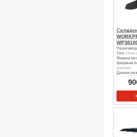
Складн
WORKPR
WP3810
Производ
Тип
: Нож 
Форма ле
Ширина л
данных
Длина лез
90