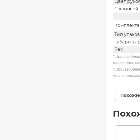
Цвет руко
С клипсой
Комплекта
Тип упако
Габариты 
Вес
*
Производител
место произво
* Производите
место произво
Похожи
Похо