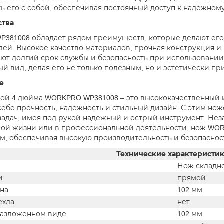
ть его с собой, обеспечивая постоянный доступ к надежном
тва
381008 обладает рядом преимуществ, которые делают его
лей. Высокое качество материалов, прочная конструкция 
ют долгий срок службы и безопасность при использовании
й вид, делая его не только полезным, но и эстетически п
е
ой 4 дюйма WORKPRO WP381008 – это высококачественный 
 себе прочность, надежность и стильный дизайн. С этим но
задач, имея под рукой надежный и острый инструмент. Неза
ой жизни или в профессиональной деятельности, нож WO
, обеспечивая высокую производительность и безопаснос
Технические характеристи
Нож складн
и
прямой
на
102 мм
ехла
нет
разложенном виде
102 мм