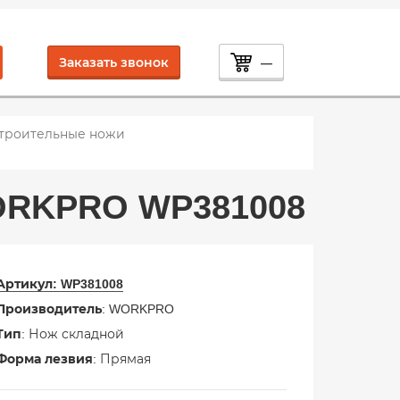
Заказать звонок
—
троительные ножи
ORKPRO WP381008
Артикул:
WP381008
Производитель
: WORKPRO
Тип
: Нож складной
Форма лезвия
: Прямая