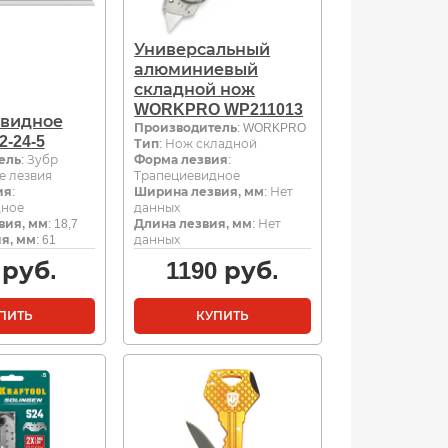
Универсальный
алюминиевый
складной нож
WORKPRO WP211013
евидное
Производитель
: WORKPRO
2-24-5
Тип
: Нож складной
ель
: Зубр
Форма лезвия
:
е лезвия
Трапециевидное
ия
:
Ширина лезвия, мм
: Нет
дное
данных
вия, мм
: 18,7
Длина лезвия, мм
: Нет
я, мм
: 61
данных
руб.
1190
руб.
ПИТЬ
КУПИТЬ