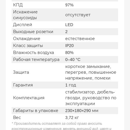
КПД
97%
Искажение
отсутствует
синусоиды
Дисплей
LED
Выходные розетки
2
Охлаждение
естественное
Класс защиты
IP20
Влажность воздуха
80%
Рабочая температура
0–40 °C
короткое замыкание,
Защита
перегрев, повышенное
напряжение, помехи
Гарантия
1 год
стабилизатор, дюбель-
Комплектация
гвозди, руководство по
эксплуатации
Габариты в упаковке
230×180×290 мм
Вес
3,72 кг
* Производитель оставляет за собой право вносить
конструкционные изменения, менять внешний вид, цвет и