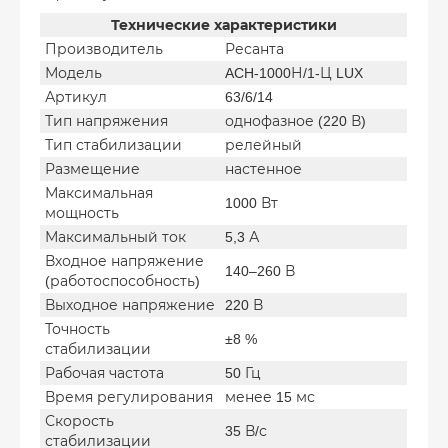
Технические характеристики
Производитель
Ресанта
Модель
ACH-1000Н/1-Ц LUX
Артикул
63/6/14
Тип напряжения
однофазное (220 В)
Тип стабилизации
релейный
Размещение
настенное
Максимальная
1000 Вт
мощность
Максимальный ток
5,3 А
Входное напряжение
140–260 В
(работоспособность)
Выходное напряжение
220 В
Точность
±8 %
стабилизации
Рабочая частота
50 Гц
Время регулирования
менее 15 мс
Скорость
35 В/с
стабилизации