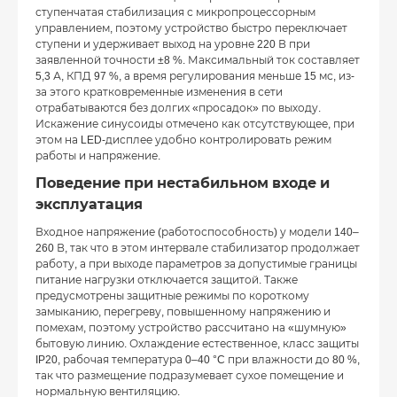
ступенчатая стабилизация с микропроцессорным
управлением, поэтому устройство быстро переключает
ступени и удерживает выход на уровне 220 В при
заявленной точности ±8 %. Максимальный ток составляет
5,3 А, КПД 97 %, а время регулирования меньше 15 мс, из-
за этого кратковременные изменения в сети
отрабатываются без долгих «просадок» по выходу.
Искажение синусоиды отмечено как отсутствующее, при
этом на LED-дисплее удобно контролировать режим
работы и напряжение.
Поведение при нестабильном входе и
эксплуатация
Входное напряжение (работоспособность) у модели 140–
260 В, так что в этом интервале стабилизатор продолжает
работу, а при выходе параметров за допустимые границы
питание нагрузки отключается защитой. Также
предусмотрены защитные режимы по короткому
замыканию, перегреву, повышенному напряжению и
помехам, поэтому устройство рассчитано на «шумную»
бытовую линию. Охлаждение естественное, класс защиты
IP20, рабочая температура 0–40 °C при влажности до 80 %,
так что размещение подразумевает сухое помещение и
нормальную вентиляцию.