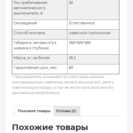
Ток срабатывания
32
автоматического
выключателя, А
Охлаждение
Естественное
Способ монтажа
навесной / напольный
Габариты, мм (высота x
350*420*160
ширина x глубина)
Масса, кг, не более
26.1
Гарантийный срок, мес.
60
* Производитель оставляет за собой право вносить
конструкционные изменения, менять внешний вид, цвет и
комплектацию товара, а так же место производства без
уведомления потребителя.
Похожие товары
Отзывы (0)
Похожие товары