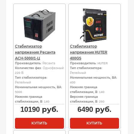
Стабилизатор
Стабилизатор
напряжения Ресанта
напряжения HUTER
АСН-5000/1-Ц
400GS
Производитель
: Ресанта
Производитель
: HUTER
Количество фаз
: Однофазный
Тип стабилизатора
:
220 В
Релейный
Тип стабилизатора
:
Номинальная мощность, ВА
:
Релейный
400
Номинальная мощность, ВА
:
Нижняя граница
5000
стабилизации, В
: 140
Нижняя граница
Верхняя граница
стабилизации, В
: 140
стабилизации, В
: 260
10190
руб.
6490
руб.
КУПИТЬ
КУПИТЬ