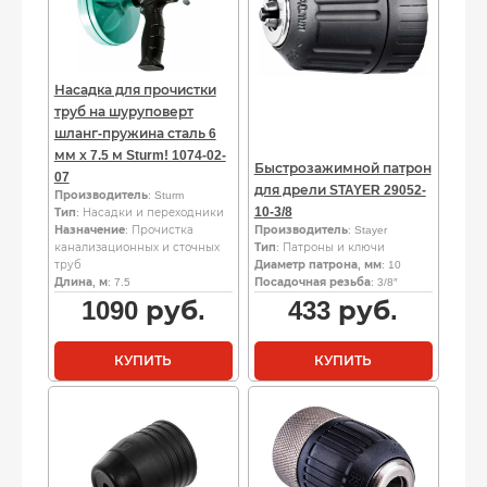
Насадка для прочистки
труб на шуруповерт
шланг-пружина сталь 6
мм х 7.5 м Sturm! 1074-02-
Быстрозажимной патрон
07
для дрели STAYER 29052-
Производитель
: Sturm
10-3/8
Тип
: Насадки и переходники
Назначение
: Прочистка
Производитель
: Stayer
канализационных и сточных
Тип
: Патроны и ключи
труб
Диаметр патрона, мм
: 10
Длина, м
: 7.5
Посадочная резьба
: 3/8″
1090
руб.
433
руб.
КУПИТЬ
КУПИТЬ