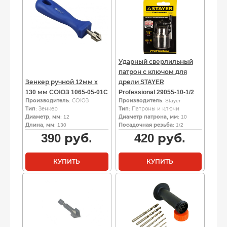
Ударный сверлильный
патрон с ключом для
Зенкер ручной 12мм х
дрели STAYER
130 мм СОЮЗ 1065-05-01C
Professional 29055-10-1/2
Производитель
: СОЮЗ
Производитель
: Stayer
Тип
: Зенкер
Тип
: Патроны и ключи
Диаметр, мм
: 12
Диаметр патрона, мм
: 10
Длина, мм
: 130
Посадочная резьба
: 1/2
390
руб.
420
руб.
КУПИТЬ
КУПИТЬ