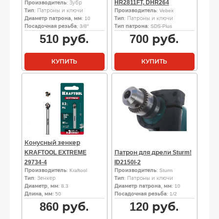
HR2811FT, DHR264
Производитель
: Зубр
Тип
: Патроны и ключи
Производитель
: Vebex
Диаметр патрона, мм
: 10
Тип
: Патроны и ключи
Посадочная резьба
: 3/8″
Тип патрона
: SDS-Plus
510
руб.
700
руб.
КУПИТЬ
КУПИТЬ
Конусный зенкер
KRAFTOOL EXTREME
Патрон для дрели Sturm!
29734-4
ID2150I-2
Производитель
: Kraftool
Производитель
: Sturm
Тип
: Зенкер
Тип
: Патроны и ключи
Диаметр, мм
: 8.3
Диаметр патрона, мм
: 10
Длина, мм
: 50
Посадочная резьба
: 1/2
860
руб.
120
руб.