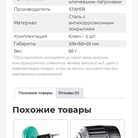
ключевыми патронами
Производитель
STAYER
Сталь с
Материал
антикоррозионным
покрытием
Комплектация
Ключ – 1 шт.
Габариты
100×50×10 мм
Вес
50 г
* Производитель оставляет за собой право вносить
конструкционные изменения, менять внешний вид, цвет и
комплектацию товара, а так же место производства без
уведомления потребителя.
Похожие товары
Отзывы (0)
Похожие товары