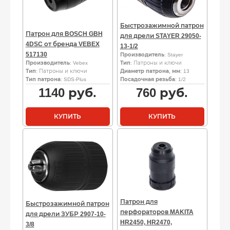
Быстрозажимной патрон
Патрон для BOSCH GBH
для дрели STAYER 29050-
4DSC от бренда VEBEX
13-1/2
517130
Производитель
: Stayer
Производитель
: Vebex
Тип
: Патроны и ключи
Тип
: Патроны и ключи
Диаметр патрона, мм
: 13
Тип патрона
: SDS-Plus
Посадочная резьба
: 1/2
1140
руб.
760
руб.
КУПИТЬ
КУПИТЬ
Патрон для
Быстрозажимной патрон
перфораторов MAKITA
для дрели ЗУБР 2907-10-
HR2450, HR2470,
3/8