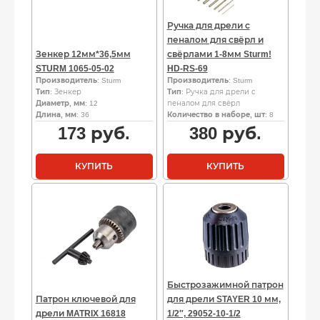
Ручка для дрели с
пеналом для свёрл и
Зенкер 12мм*36,5мм
свёрлами 1-8мм Sturm!
STURM 1065-05-02
HD-RS-69
Производитель
: Sturm
Производитель
: Sturm
Тип
: Зенкер
Тип
: Ручка для дрели с
Диаметр, мм
: 12
пеналом для свёрл
Длина, мм
: 36
Количество в наборе, шт
: 8
173
руб.
380
руб.
КУПИТЬ
КУПИТЬ
Быстрозажимной патрон
Патрон ключевой для
для дрели STAYER 10 мм,
дрели MATRIX 16818
1/2″, 29052-10-1/2