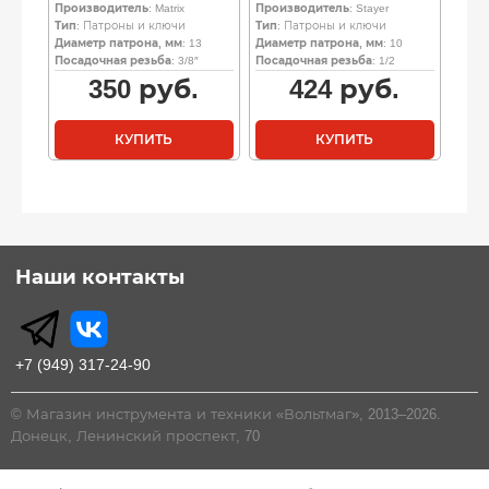
Производитель
: Matrix
Производитель
: Stayer
Тип
: Патроны и ключи
Тип
: Патроны и ключи
Диаметр патрона, мм
: 13
Диаметр патрона, мм
: 10
Посадочная резьба
: 3/8″
Посадочная резьба
: 1/2
350
руб.
424
руб.
КУПИТЬ
КУПИТЬ
Наши контакты
+7 (949) 317-24-90
© Магазин инструмента и техники «Вольтмаг», 2013–2026.
Донецк, Ленинский проспект, 70