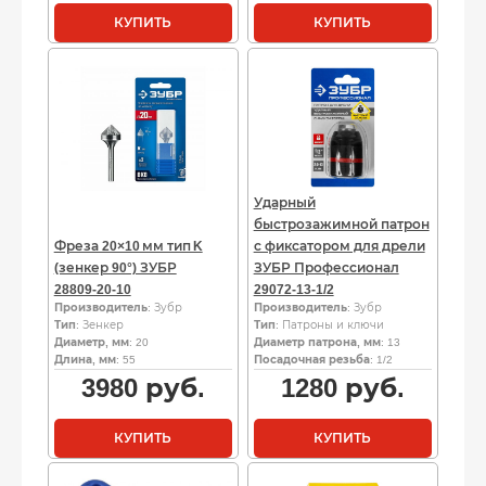
КУПИТЬ
КУПИТЬ
Ударный
быстрозажимной патрон
Фреза 20×10 мм тип K
с фиксатором для дрели
(зенкер 90°) ЗУБР
ЗУБР Профессионал
28809‑20‑10
29072-13-1/2
Производитель
: Зубр
Производитель
: Зубр
Тип
: Зенкер
Тип
: Патроны и ключи
Диаметр, мм
: 20
Диаметр патрона, мм
: 13
Длина, мм
: 55
Посадочная резьба
: 1/2
3980
руб.
1280
руб.
КУПИТЬ
КУПИТЬ