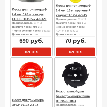
Леска для триммера Ø
Леска для триммера Ø
2.4 мм; 15 м; крученый
2.4 мм; 120 м; звезда
квадрат ТЛР-2.4-S-15
СОЮЗ ТЛ3535-2.4-8-120
Производитель
: СОЮЗ
Производитель
: СОЮЗ
Диаметр лески, мм
: 2.4
Диаметр лески, мм
: 2.4
Форма сечения лески
:
Форма сечения лески
: Звезда
Крученый квадрат
Длина лески, м
: 120
Длина лески, м
: 15
690
руб.
70
руб.
КУПИТЬ
КУПИТЬ
Нож стальной для
бензотриммера Sturm
Леска для триммера
BT8952D-1004
ЗУБР 70102-2.4-15
Производитель
: Sturm