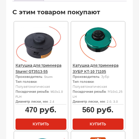
С этим товаром покупают
Катушка для триммера
Катушка для триммера
Sturm! GT3513-55
ЗУБР КТ-10 71105
Производитель
: Sturm
Производитель
: Зубр
Тип головки
:
Тип головки
:
Полуавтоматическая
Полуавтоматическая
Посадочная резьба
: M10x1.0
Посадочная резьба
: М10х1,25
FLH
LH
Диаметр лески, мм
: 2.4
Диаметр лески, мм
: 2.0, 3.0
470
руб.
560
руб.
КУПИТЬ
КУПИТЬ