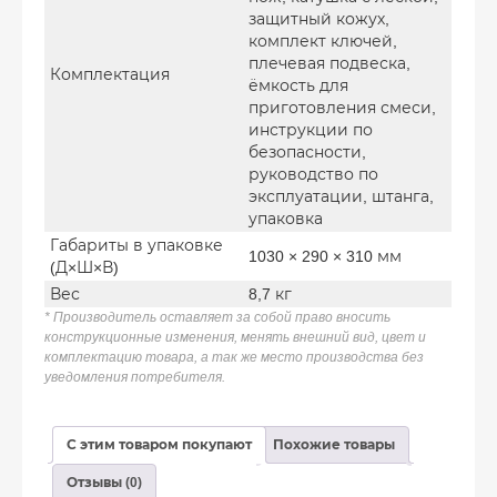
защитный кожух,
комплект ключей,
плечевая подвеска,
Комплектация
ёмкость для
приготовления смеси,
инструкции по
безопасности,
руководство по
эксплуатации, штанга,
упаковка
Габариты в упаковке
1030 × 290 × 310 мм
(Д×Ш×В)
Вес
8,7 кг
* Производитель оставляет за собой право вносить
конструкционные изменения, менять внешний вид, цвет и
комплектацию товара, а так же место производства без
уведомления потребителя.
С этим товаром покупают
Похожие товары
Отзывы (0)