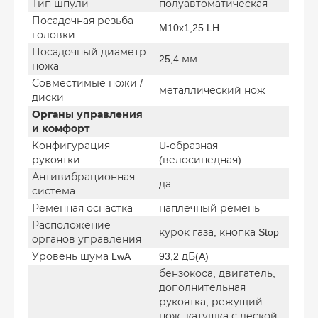
Тип шпули
полуавтоматическая
Посадочная резьба
M10x1,25 LH
головки
Посадочный диаметр
25,4 мм
ножа
Совместимые ножи /
металлический нож
диски
Органы управления
и комфорт
Конфигурация
U-образная
рукоятки
(велосипедная)
Антивибрационная
да
система
Ременная оснастка
наплечный ремень
Расположение
курок газа, кнопка Stop
органов управления
Уровень шума LwA
93,2 дБ(A)
бензокоса, двигатель,
дополнительная
рукоятка, режущий
нож, катушка с леской,