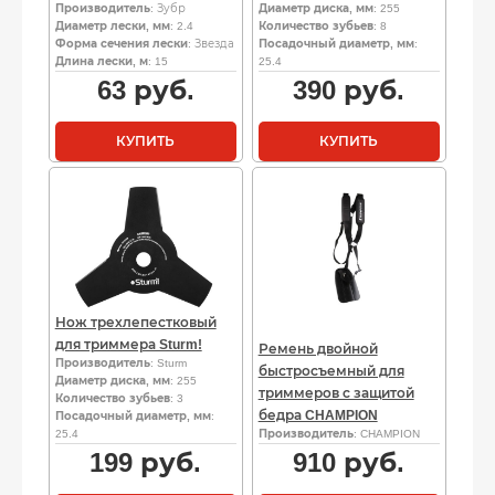
Производитель
: Зубр
Диаметр диска, мм
: 255
Диаметр лески, мм
: 2.4
Количество зубьев
: 8
Форма сечения лески
: Звезда
Посадочный диаметр, мм
:
Длина лески, м
: 15
25.4
63
руб.
390
руб.
КУПИТЬ
КУПИТЬ
Нож трехлепестковый
для триммера Sturm!
Ремень двойной
Производитель
: Sturm
быстросъемный для
Диаметр диска, мм
: 255
триммеров с защитой
Количество зубьев
: 3
бедра CHAMPION
Посадочный диаметр, мм
:
25.4
Производитель
: CHAMPION
199
руб.
910
руб.