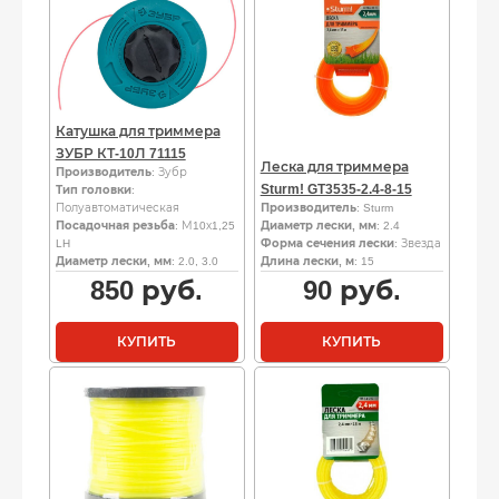
Катушка для триммера
ЗУБР КТ-10Л 71115
Леска для триммера
Производитель
: Зубр
Sturm! GT3535-2.4-8-15
Тип головки
:
Полуавтоматическая
Производитель
: Sturm
Посадочная резьба
: М10х1,25
Диаметр лески, мм
: 2.4
LH
Форма сечения лески
: Звезда
Диаметр лески, мм
: 2.0, 3.0
Длина лески, м
: 15
850
руб.
90
руб.
КУПИТЬ
КУПИТЬ