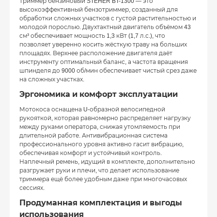
Триммер бензиновый STEHER BT-1300 — это
высокоэффективный бензотриммер, созданный для
обработки сложных участков с густой растительностью и
молодой порослью. Двухтактный двигатель объёмом 43
см³ обеспечивает мощность 1,3 кВт (1,7 л.с.), что
позволяет уверенно косить жёсткую траву на больших
площадях. Верхнее расположение двигателя даёт
инструменту оптимальный баланс, а частота вращения
шпинделя до 9000 об/мин обеспечивает чистый срез даже
на сложных участках.
Эргономика и комфорт эксплуатации
Мотокоса оснащена U-образной велосипедной
рукояткой, которая равномерно распределяет нагрузку
между руками оператора, снижая утомляемость при
длительной работе. Антивибрационная система
профессионального уровня активно гасит вибрацию,
обеспечивая комфорт и устойчивый контроль.
Наплечный ремень, идущий в комплекте, дополнительно
разгружает руки и плечи, что делает использование
триммера ещё более удобным даже при многочасовых
сессиях.
Продуманная комплектация и выгоды
использования