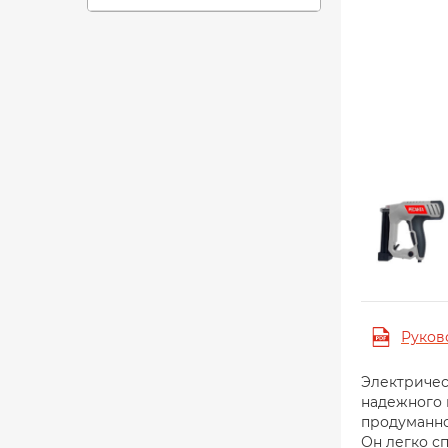
Руков
Электричес
надежного 
продуманно
Он легко с