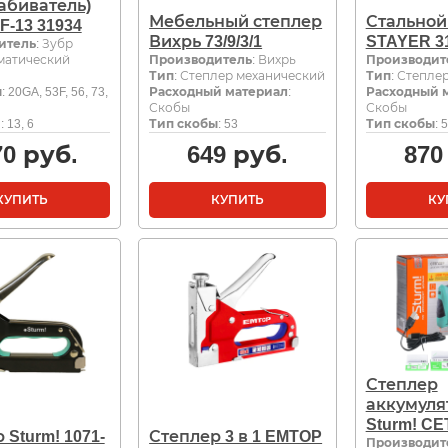
абиватель)
Мебельный степлер
Стальной
F-13 31934
Вихрь 73/9/3/1
STAYER 3
итель
: Зубр
матический
Производитель
: Вихрь
Производит
Тип
: Степлер механический
Тип
: Степле
ы
: 20GA, 53F, 56, 73,
Расходный материал
:
Расходный 
Скобы
Скобы
м
: 13, 6
Тип скобы
: 53
Тип скобы
: 
70
руб.
649
руб.
870
КУПИТЬ
КУПИТЬ
КУ
Степлер
аккумуля
Sturm! CE
 Sturm! 1071-
Степлер 3 в 1 EMTOP
Производит