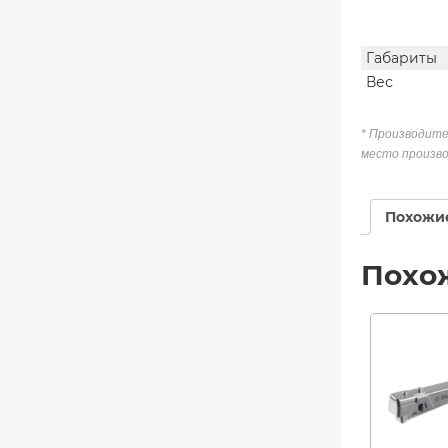
Габариты
Вес
* Производите
место произво
Похожи
Похо