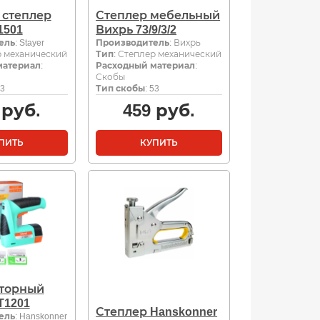
 степлер
Степлер мебельный
1501
Вихрь 73/9/3/2
ель
: Stayer
Производитель
: Вихрь
р механический
Тип
: Степлер механический
материал
:
Расходный материал
:
Скобы
53
Тип скобы
: 53
руб.
459
руб.
ПИТЬ
КУПИТЬ
торный
T1201
Степлер Hanskonner
ель
: Hanskonner