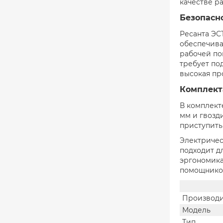
качестве р
Безопасн
Ресанта ЭС
обеспечива
рабочей по
требует по
высокая пр
Комплекта
В комплект
мм и гвозд
приступить
Электричес
подходит д
эргономика
помощником
Производи
Модель
Тип