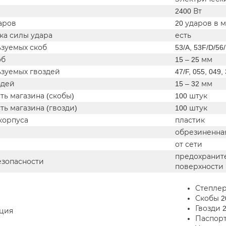
2400 Вт
аров
20 ударов в 
ка силы удара
есть
ьзуемых скоб
53/A, 53F/D/56
об
15 – 25 мм
ьзуемых гвоздей
47/F, 055, 049,
здей
15 – 32 мм
ь магазина (скобы)
100 штук
ь магазина (гвозди)
100 штук
корпуса
пластик
обрезиненна
от сети
предохраните
езопасности
поверхности
Степлер
Скобы 2
Гвозди 
ция
Паспорт