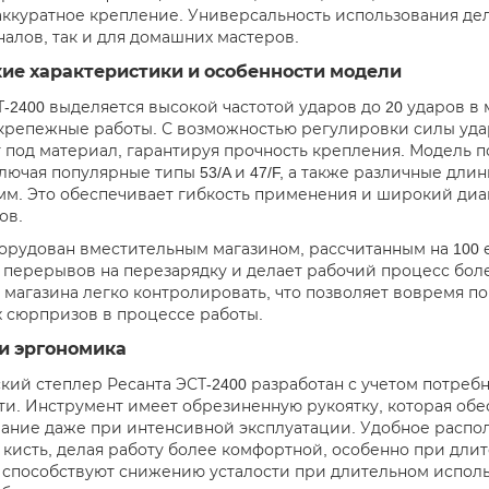
аккуратное крепление. Универсальность использования де
алов, так и для домашних мастеров.
кие характеристики и особенности модели
-2400 выделяется высокой частотой ударов до 20 ударов в 
крепежные работы. С возможностью регулировки силы уда
 под материал, гарантируя прочность крепления. Модель 
лючая популярные типы 53/A и 47/F, а также различные длины
2 мм. Это обеспечивает гибкость применения и широкий диа
ов.
орудован вместительным магазином, рассчитанным на 100 
 перерывов на перезарядку и делает рабочий процесс бол
 магазина легко контролировать, что позволяет вовремя п
 сюрпризов в процессе работы.
и эргономика
кий степлер Ресанта ЭСТ-2400 разработан с учетом потребн
ти. Инструмент имеет обрезиненную рукоятку, которая об
ание даже при интенсивной эксплуатации. Удобное расп
а кисть, делая работу более комфортной, особенно при дли
кг способствуют снижению усталости при длительном испол