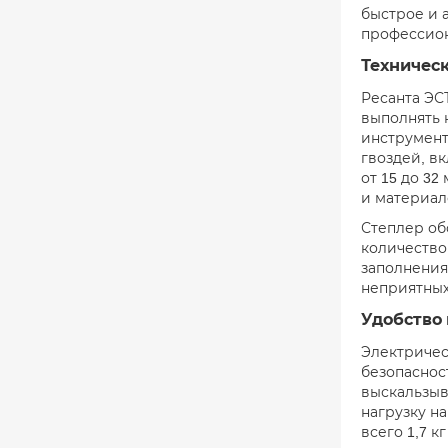
быстрое и 
профессион
Техничес
Ресанта ЭСТ
выполнять 
инструмент
гвоздей, вк
от 15 до 3
и материал
Степлер об
количество
заполнения
неприятных
Удобство 
Электричес
безопаснос
выскальзыв
нагрузку н
всего 1,7 