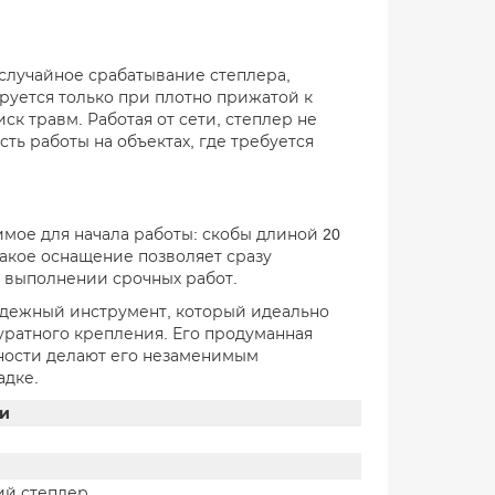
случайное срабатывание степлера,
руется только при плотно прижатой к
к травм. Работая от сети, степлер не
ть работы на объектах, где требуется
имое для начала работы: скобы длиной 20
Такое оснащение позволяет сразу
и выполнении срочных работ.
адежный инструмент, который идеально
уратного крепления. Его продуманная
ности делают его незаменимым
адке.
ки
ий степлер