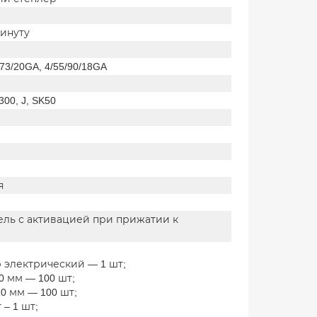
минуту
/73/20GA, 4/55/90/18GA
 300, J, SK50
я
ль с активацией при прижатии к
 электрический — 1 шт;
0 мм — 100 шт;
20 мм — 100 шт;
 – 1 шт;