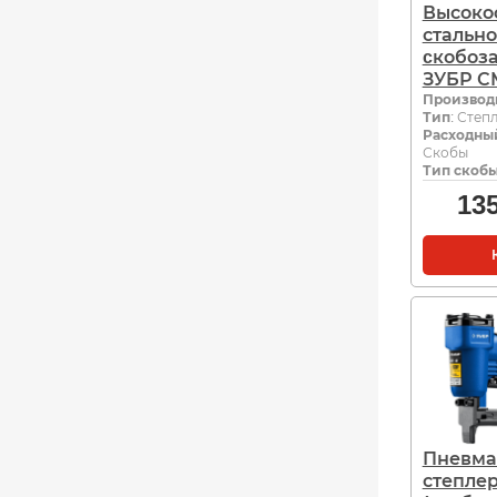
Высоко
стальн
cкобоз
ЗУБР СМ
Производ
Тип
: Степ
Расходны
Скобы
Тип скоб
13
Пневма
степле