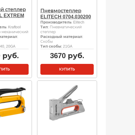
й степлер
Пневмостеплер
L EXTREM
ELITECH 0704.030200
Производитель
: Elitech
ель
: Kraftool
Тип
: Пневматический
р механический
степлер
материал
:
Расходный материал
:
Скобы
140, 20GA
Тип скобы
: 21GA
0
руб.
3670
руб.
ПИТЬ
КУПИТЬ