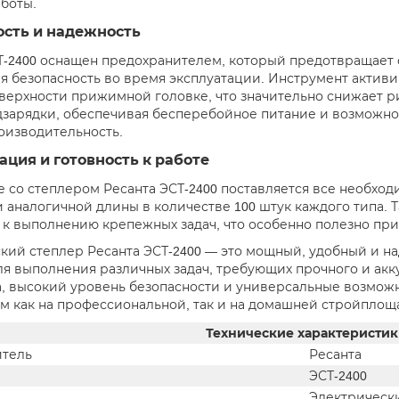
аботы.
ость и надежность
Т-2400 оснащен предохранителем, который предотвращает 
я безопасность во время эксплуатации. Инструмент активи
верхности прижимной головке, что значительно снижает рис
дзарядки, обеспечивая бесперебойное питание и возможнос
оизводительность.
ция и готовность к работе
е со степлером Ресанта ЭСТ-2400 поставляется все необход
и аналогичной длины в количестве 100 штук каждого типа. 
 к выполнению крепежных задач, что особенно полезно пр
кий степлер Ресанта ЭСТ-2400 — это мощный, удобный и н
ля выполнения различных задач, требующих прочного и акк
, высокий уровень безопасности и универсальные возмож
 как на профессиональной, так и на домашней стройплощ
Технические характеристи
тель
Ресанта
ЭСТ-2400
Электрическ