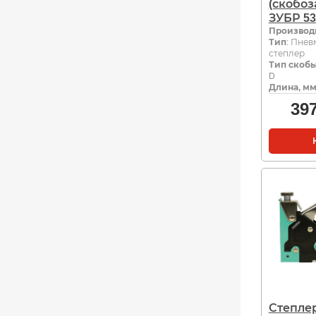
(скобоз
ЗУБР 53
Производ
Тип
: Пнев
степлер
Тип скоб
D
Длина, м
39
Степлер