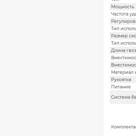
Мощность
Частота уд
Регулиров
Тип испол
Размер ск
Тип испол
Длина гво
Вместимост
Вместимост
Материал 
Рукоятка
Питание
Система б
Комплекта