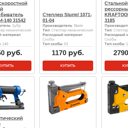
скоростной
Cтальной
ой
рессорны
абиватель
Степлер Sturm! 1071-
KRAFTOO
-140 31542
01-04
3185
итель
: Зубр
Производитель
: Sturm
Производит
лер механический
Тип
: Степлер механический
Тип
: Степле
й материал
:
Расходный материал
:
Расходный 
Скобы
Скобы
ы
: 140
Тип скобы
: 53
Тип скобы
: 
50
руб.
1170
руб.
279
КУПИТЬ
КУПИТЬ
КУ
тический
р