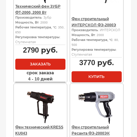
Технический фен ЗУБР
ФТ-2000, 2000 Вт
Производитель
: Зубр
Фен строительный
Мощность, Вт
: 2000
ИНТЕРСКОЛ ФЭ-2000Э
Рабочая температура, °C
: 350,
Производитель
: ИНТЕРСКОЛ
650
Мощность, Вт
: 2000
Регулировка температуры
:
Рабочая температура, °C
: 80,
Ступенчатая
500
2790
руб.
Регулировка температуры
:
Ступенчатая
3770
руб.
ЗАКАЗАТЬ
срок заказа
КУПИТЬ
4 - 10 дней
Фен технический KRESS
Фен строительный
KU043
Ресанта ФЭ-2000ЭК