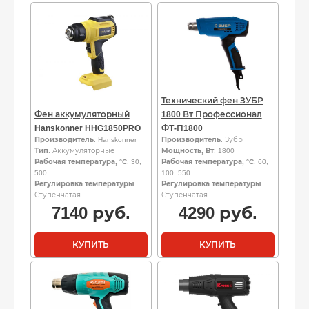
Технический фен ЗУБР
Фен аккумуляторный
1800 Вт Профессионал
Hanskonner HHG1850PRO
ФТ-П1800
Производитель
: Hanskonner
Производитель
: Зубр
Тип
: Аккумуляторные
Мощность, Вт
: 1800
Рабочая температура, °C
: 30,
Рабочая температура, °C
: 60,
500
100, 550
Регулировка температуры
:
Регулировка температуры
:
Ступенчатая
Ступенчатая
7140
руб.
4290
руб.
КУПИТЬ
КУПИТЬ