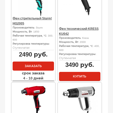
Фен стрительный Sturm!
HG2005
Производитель
: Sturm
Фен технический KRESS
Мощность, Вт
: 1850
KU042
Рабочая температура, °C
: 300,
Производитель
: Kress
600
Мощность, Вт
: 2000
Регулировка температуры
:
Рабочая температура, °C
: 400,
Ступенчатая
600
2490
руб.
Регулировка температуры
:
Ступенчатая
3490
руб.
ЗАКАЗАТЬ
срок заказа
КУПИТЬ
4 - 10 дней