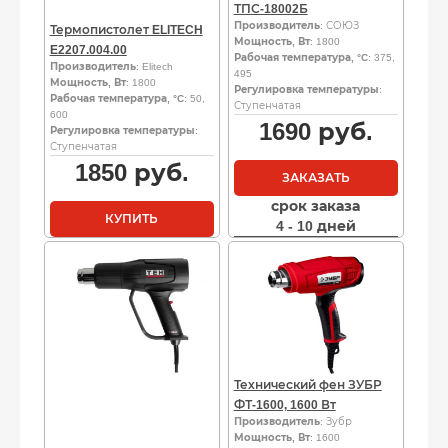
ТПС-18002Б
Производитель
: СОЮЗ
Термопистолет ELITECH
Мощность, Вт
: 1800
E2207.004.00
Рабочая температура, °C
: 375,
Производитель
: Elitech
495
Мощность, Вт
: 1800
Регулировка температуры
:
Рабочая температура, °C
: 50,
Ступенчатая
600
1690
руб.
Регулировка температуры
:
Ступенчатая
1850
руб.
ЗАКАЗАТЬ
срок заказа
КУПИТЬ
4 - 10 дней
Технический фен ЗУБР
ФТ-1600, 1600 Вт
Производитель
: Зубр
Мощность, Вт
: 1600