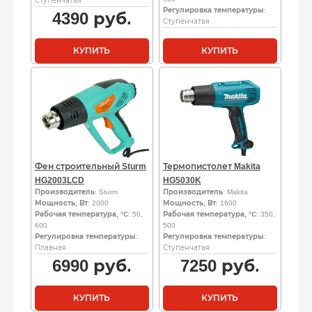
Ступенчатая
Регулировка температуры
:
4390
руб.
Ступенчатая
КУПИТЬ
КУПИТЬ
Фен строительный Sturm
Термопистолет Makita
HG2003LCD
HG5030K
Производитель
: Sturm
Производитель
: Makita
Мощность, Вт
: 2000
Мощность, Вт
: 1600
Рабочая температура, °C
: 50,
Рабочая температура, °C
: 350,
600
500
Регулировка температуры
:
Регулировка температуры
:
Плавная
Ступенчатая
6990
руб.
7250
руб.
КУПИТЬ
КУПИТЬ