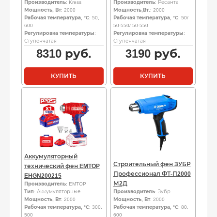
Производитель
: Kress
Производитель
: Ресанта
Мощность, Вт
: 2000
Мощность,Вт.
: 2000
Рабочая температура, °C
: 50,
Рабочая температура, °C
: 50/
600
50-550/ 50-550
Регулировка температуры
:
Регулировка температуры
:
Ступенчатая
Ступенчатая
8310
руб.
3190
руб.
КУПИТЬ
КУПИТЬ
Аккумуляторный
Строительный фен ЗУБР
технический фен EMTOP
Профессионал ФТ-П2000
EHGN200215
М2Д
Производитель
: EMTOP
Тип
: Аккумуляторные
Производитель
: Зубр
Мощность, Вт
: 2000
Мощность, Вт
: 2000
Рабочая температура, °C
: 300,
Рабочая температура, °C
: 80,
500
600