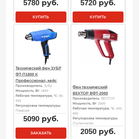
5780
руб.
5720
руб.
КУПИТЬ
КУПИТЬ
Технический фен ЗУБР
ФТ-П1800 К
Профессионал, кейс
Производитель
: Зубр
Фен технический
Мощность, Вт
: 1800
ВЕКТОР ВФТ-2000
Рабочая температура, °C
: 80,
Производитель
: ВЕКТОР
550
Мощность, Вт
: 2000
Регулировка температуры
:
Рабочая температура, °C
: 450,
Плавная
600
5090
руб.
Регулировка температуры
:
Ступенчатая
2050
руб.
ЗАКАЗАТЬ