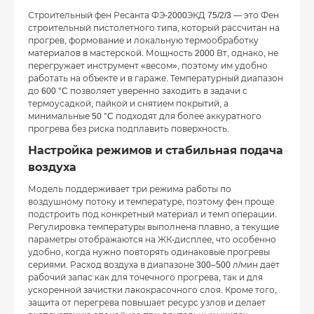
Строительный фен Ресанта ФЭ-2000ЭКД 75/2/3 — это Фен
строительный пистолетного типа, который рассчитан на
прогрев, формование и локальную термообработку
материалов в мастерской. Мощность 2000 Вт, однако, не
перегружает инструмент «весом», поэтому им удобно
работать на объекте и в гараже. Температурный диапазон
до 600 °C позволяет уверенно заходить в задачи с
термоусадкой, пайкой и снятием покрытий, а
минимальные 50 °C подходят для более аккуратного
прогрева без риска подплавить поверхность.
Настройка режимов и стабильная подача
воздуха
Модель поддерживает три режима работы по
воздушному потоку и температуре, поэтому фен проще
подстроить под конкретный материал и темп операции.
Регулировка температуры выполнена плавно, а текущие
параметры отображаются на ЖК-дисплее, что особенно
удобно, когда нужно повторять одинаковые прогревы
сериями. Расход воздуха в диапазоне 300–500 л/мин даёт
рабочий запас как для точечного прогрева, так и для
ускоренной зачистки лакокрасочного слоя. Кроме того,
защита от перегрева повышает ресурс узлов и делает