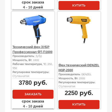
срок заказа
КУПИТЬ
4 - 10 дней
Технический фен ЗУБР
Профессионал ФТ-П1600
Производитель
: Зубр
Мощность, Вт
: 1600
Рабочая температура, °C
: 350,
Фен технический DENZEL
550
HGP-2000
Регулировка температуры
:
Производитель
: DENZEL
Ступенчатая
Мощность, Вт
: 2000
3780
руб.
Регулировка температуры
:
Ступенчатая
2250
руб.
ЗАКАЗАТЬ
срок заказа
КУПИТЬ
4 - 10 дней