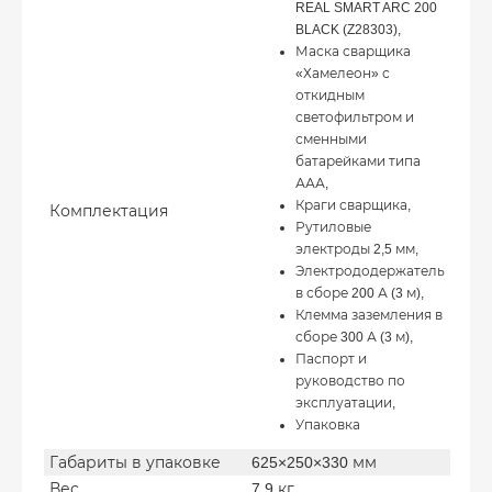
REAL SMART ARC 200
BLACK (Z28303),
Маска сварщика
«Хамелеон» с
откидным
светофильтром и
сменными
батарейками типа
ААА,
Краги сварщика,
Комплектация
Рутиловые
электроды 2,5 мм,
Электрододержатель
в сборе 200 А (3 м),
Клемма заземления в
сборе 300 А (3 м),
Паспорт и
руководство по
эксплуатации,
Упаковка
Габариты в упаковке
625×250×330 мм
Вес
7.9 кг