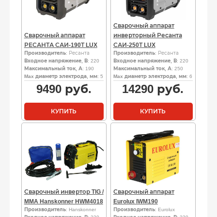
Сварочный аппарат
Сварочный аппарат
инверторный Ресанта
РЕСАНТА САИ-190Т LUX
САИ-250Т LUX
Производитель
: Ресанта
Производитель
: Ресанта
Входное напряжение, В
: 220
Входное напряжение, В
: 220
Максимальный ток, А
: 190
Максимальный ток, А
: 250
Max диаметр электрода, мм
: 5
Max диаметр электрода, мм
: 6
9490
руб.
14290
руб.
КУПИТЬ
КУПИТЬ
Сварочный инвертор TIG /
Сварочный аппарат
MMA Hanskonner HWM4018
Eurolux IWM190
Производитель
: Hanskonner
Производитель
: Eurolux