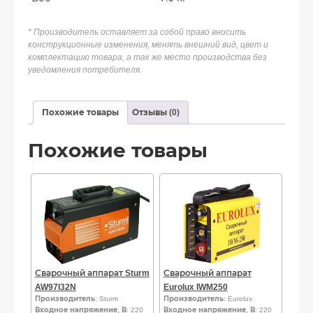
* Производитель оставляет за собой право вносить
конструкционные изменения, менять внешний вид, цвет и
комплектацию товара, а так же место производства без
уведомления потребителя.
Похожие товары
Отзывы (0)
Похожие товары
Сварочный аппарат Sturm
Сварочный аппарат
AW97I32N
Eurolux IWM250
Производитель
: Sturm
Производитель
: Eurolux
Входное напряжение, В
: 220
Входное напряжение, В
: 220