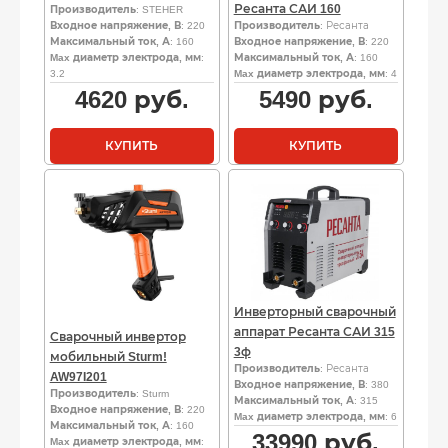
Ресанта САИ 160
Производитель
: STEHER
Входное напряжение, В
: 220
Производитель
: Ресанта
Максимальный ток, А
: 160
Входное напряжение, В
: 220
Max диаметр электрода, мм
:
Максимальный ток, А
: 160
3.2
Max диаметр электрода, мм
: 4
4620
руб.
5490
руб.
КУПИТЬ
КУПИТЬ
Инверторный сварочный
аппарат Ресанта САИ 315
Сварочный инвертор
3ф
мобильный Sturm!
Производитель
: Ресанта
AW97I201
Входное напряжение, В
: 380
Производитель
: Sturm
Максимальный ток, А
: 315
Входное напряжение, В
: 220
Max диаметр электрода, мм
: 6
Максимальный ток, А
: 160
33990
руб.
Max диаметр электрода, мм
: