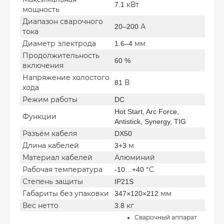
7.1 кВт
мощность
Диапазон сварочного
20–200 А
тока
Диаметр электрода
1.6–4 мм
Продолжительность
60 %
включения
Напряжение холостого
81 В
хода
Режим работы
DC
Hot Start, Arc Force,
Функции
Antistick, Synergy, TIG
Разъём кабеля
DX50
Длина кабелей
3+3 м
Материал кабелей
Алюминий
Рабочая температура
-10…+40 °С
Степень защиты
IP21S
Габариты без упаковки
347×120×212 мм
Вес нетто
3.8 кг
Сварочный аппарат