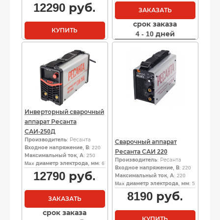
12290
руб.
ЗАКАЗАТЬ
срок заказа
КУПИТЬ
4 - 10 дней
Инверторный сварочный
аппарат Ресанта
САИ-250Д
Производитель
: Ресанта
Сварочный аппарат
Входное напряжение, В
: 220
Ресанта САИ 220
Максимальный ток, А
: 250
Производитель
: Ресанта
Max диаметр электрода, мм
: 6
Входное напряжение, В
: 220
12790
руб.
Максимальный ток, А
: 220
Max диаметр электрода, мм
: 5
8190
руб.
ЗАКАЗАТЬ
срок заказа
КУПИТЬ