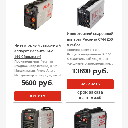
Инверторный сварочный
аппарат Ресанта САИ 250
в кейсе
Инверторный сварочный
Производитель
: Ресанта
аппарат Ресанта САИ
Входное напряжение, В
: 220
160К (компакт)
Максимальный ток, А
: 250
Производитель
: Ресанта
Max диаметр электрода, мм
: 6
Входное напряжение, В
: 220
13690
руб.
Максимальный ток, А
: 160
Max диаметр электрода, мм
: 4
5600
руб.
ЗАКАЗАТЬ
срок заказа
КУПИТЬ
4 - 10 дней