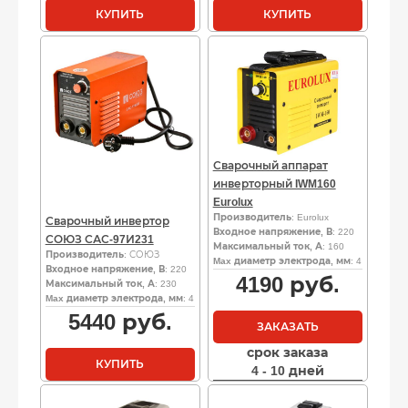
КУПИТЬ
КУПИТЬ
Сварочный аппарат
инверторный IWM160
Eurolux
Производитель
: Eurolux
Сварочный инвертор
Входное напряжение, В
: 220
СОЮЗ САС-97И231
Максимальный ток, А
: 160
Производитель
: СОЮЗ
Max диаметр электрода, мм
: 4
Входное напряжение, В
: 220
4190
руб.
Максимальный ток, А
: 230
Max диаметр электрода, мм
: 4
5440
руб.
ЗАКАЗАТЬ
срок заказа
КУПИТЬ
4 - 10 дней