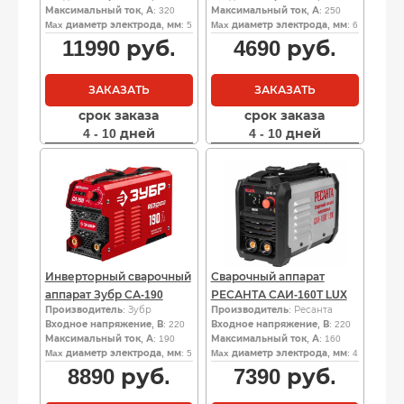
Максимальный ток, А
: 320
Максимальный ток, А
: 250
Max диаметр электрода, мм
: 5
Max диаметр электрода, мм
: 6
11990
руб.
4690
руб.
ЗАКАЗАТЬ
ЗАКАЗАТЬ
срок заказа
срок заказа
4 - 10 дней
4 - 10 дней
Инверторный сварочный
Сварочный аппарат
аппарат Зубр СА-190
РЕСАНТА САИ-160Т LUX
Производитель
: Зубр
Производитель
: Ресанта
Входное напряжение, В
: 220
Входное напряжение, В
: 220
Максимальный ток, А
: 190
Максимальный ток, А
: 160
Max диаметр электрода, мм
: 5
Max диаметр электрода, мм
: 4
8890
руб.
7390
руб.