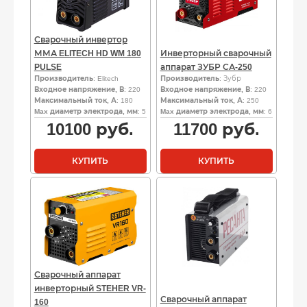
Сварочный инвертор
ММА ELITECH HD WM 180
Инверторный сварочный
PULSE
аппарат ЗУБР СА-250
Производитель
: Elitech
Производитель
: Зубр
Входное напряжение, В
: 220
Входное напряжение, В
: 220
Максимальный ток, А
: 180
Максимальный ток, А
: 250
Max диаметр электрода, мм
: 5
Max диаметр электрода, мм
: 6
10100
руб.
11700
руб.
КУПИТЬ
КУПИТЬ
Сварочный аппарат
инверторный STEHER VR-
Сварочный аппарат
160