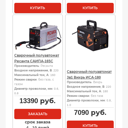
составляла
цена:
105290
84990
КУПИТЬ
КУПИТЬ
руб..
руб..
Сварочный полуавтомат
Ресанта САИПА-165С
Производитель
: Ресанта
Входное напряжение, В
: 220
Сварочный полуавтомат
Максимальный ток, А
: 160
3в1 Вихрь ИСА-180
Режим сварки
: без газа, с
Производитель
: Вихрь
газом
Входное напряжение, В
: 220
Диаметр проволоки, мм
: 0.6,
Максимальный ток, А
: 180
0.8
Режим сварки
: без газа
13390
руб.
Диаметр проволоки, мм
: 0.8,
1.0
7090
руб.
ЗАКАЗАТЬ
срок заказа
КУПИТЬ
4 - 10 дней