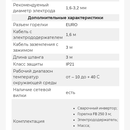
Рекомендуемый
1,6-3,2 мм
диаметр электрода
Дополнительные характеристики
Разъем горелки
EURO
Кабель с
1,6 м
электрододержателем
Кабель заземления с
3 м
зажимом
Длина шланга
3 м
Класс защиты
IP21
Рабочий диапазон
температур
от – 10 до + 40 С
окружающей среды
Наличие сетевой
есть
вилки
Сварочный инвертор;
Горелка FB 250 3 м;
Электрододержатель;
Комплектация
Масса;