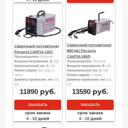
Сварочный полуавтомат
Сварочный полуавтомат
MIG 5в1 Ресанта
Ресанта САИПА-135С
САИПА-180/5
Производитель
: Ресанта
Входное напряжение, В
: 220
Производитель
: Ресанта
Максимальный ток, А
: 110
Входное напряжение, В
: 220
Режим сварки
: без газа, с
Максимальный ток, А
: 180
газом
Режим сварки
: с газом
Диаметр проволоки, мм
: 0.6,
Диаметр проволоки, мм
: 0.8,
0.8
1.0
11890
руб.
13590
руб.
ЗАКАЗАТЬ
ЗАКАЗАТЬ
срок заказа
срок заказа
4 - 10 дней
4 - 10 дней