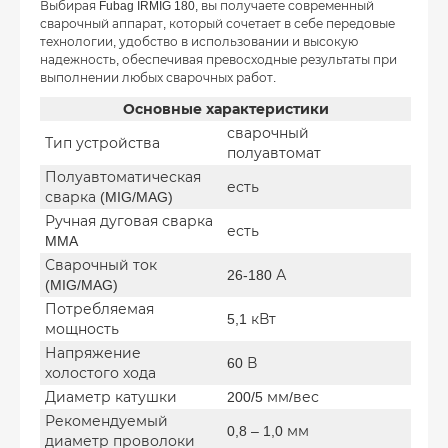
Выбирая Fubag IRMIG 180, вы получаете современный
сварочный аппарат, который сочетает в себе передовые
технологии, удобство в использовании и высокую
надежность, обеспечивая превосходные результаты при
выполнении любых сварочных работ.
Основные характеристики
сварочный
Тип устройства
полуавтомат
Полуавтоматическая
есть
сварка (MIG/MAG)
Ручная дуговая сварка
есть
MMA
Сварочный ток
26-180 А
(MIG/MAG)
Потребляемая
5,1 кВт
мощность
Напряжение
60 В
холостого хода
Диаметр катушки
200/5 мм/вес
Рекомендуемый
0,8 – 1,0 мм
диаметр проволоки