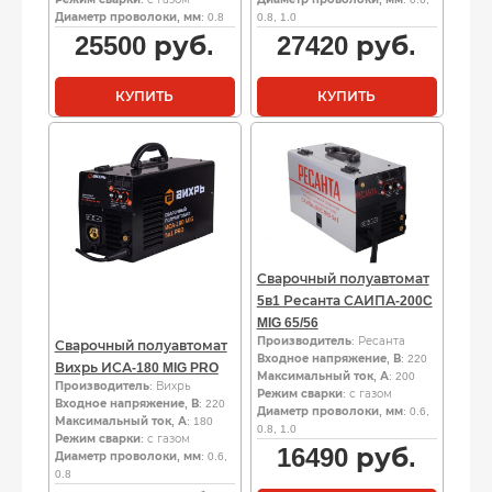
Диаметр проволоки, мм
: 0.8
0.8, 1.0
25500
руб.
27420
руб.
КУПИТЬ
КУПИТЬ
Сварочный полуавтомат
5в1 Ресанта САИПА-200C
MIG 65/56
Производитель
: Ресанта
Сварочный полуавтомат
Входное напряжение, В
: 220
Вихрь ИСА-180 MIG PRO
Максимальный ток, А
: 200
Производитель
: Вихрь
Режим сварки
: с газом
Входное напряжение, В
: 220
Диаметр проволоки, мм
: 0.6,
Максимальный ток, А
: 180
0.8, 1.0
Режим сварки
: с газом
16490
руб.
Диаметр проволоки, мм
: 0.6,
0.8