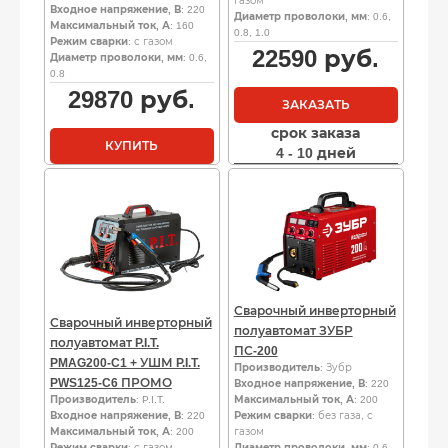
газом
Входное напряжение, В
: 220
Диаметр проволоки, мм
: 0.6,
Максимальный ток, А
: 160
0.8, 1.0
Режим сварки
: с газом
22590
руб.
Диаметр проволоки, мм
: 0.6,
0.8
29870
руб.
ЗАКАЗАТЬ
срок заказа
КУПИТЬ
4 - 10 дней
Сварочный инверторный
Сварочный инверторный
полуавтомат ЗУБР
полуавтомат P.I.T.
ПС-200
PMAG200-C1 + УШМ P.I.T.
Производитель
: Зубр
PWS125-C6 ПРОМО
Входное напряжение, В
: 220
Производитель
: P.I.T.
Максимальный ток, А
: 200
Входное напряжение, В
: 220
Режим сварки
: без газа, с
Максимальный ток, А
: 200
газом
Режим сварки
: с газом
Диаметр проволоки, мм
: 0.6,