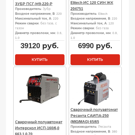
Elitech ИС 120 СИН ЖК
ЗУБР ПСГ-М9-220-Р
204751
Производитель
: Зубр
Входное напряжение, В
: 220
Производитель
: Elitech
Максимальный ток, А
: 220
Входное напряжение, В
: 220
Режим сварки
: без газа, с
Максимальный ток, А
: 120
газом
Режим сварки
: без газа
Диаметр проволоки, мм
: 0.6,
Диаметр проволоки, мм
: 0.8,
1.0
1.0
39120
руб.
6990
руб.
КУПИТЬ
КУПИТЬ
Сварочный полуавтомат
Ресанта САИПА-250
(MIG/MAG) 65/65
Сварочный полуавтомат
Производитель
: Ресанта
Интерскол ИСП-160/6,0
Входное напряжение, В
: 380
663.1.0.70