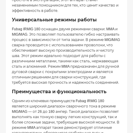
простоте в эксплуатации, этот аппарат станет
незаменимым помощником для тех, кто ценит качество и
эффективность в работе.
Универсальные режимы работы
Fubag IRMIG 180 оснащен двумя режимами сварки: MMA и
MIG/MAG. Это позволяет пользователю гибко настраивать
процесс в зависимости от типа задачи. В режиме MIG/MAG
сварка проводится с использованием проволоки, что
обеспечивает высокую производительность и чистоту
шва. Этот режим идеально подходит для работы с
различными металлами, такими как сталь, нержавеющая
сталь и алюминий. Режим MMA предназначен для ручной
дуговой сварки с покрытыми электродами и является
отличным решением для сварки конструкций, где
требуется высокая прочность и надежность соединений.
Преимущества и функциональность
Одним из ключевых преимуществ Fubag IRMIG 180
является широкий диапазон сварочного тока в режиме
MIG/MAG — от 26 до 180 ампер. Такой диапазон позволяет
выполнять как тонкую сварку легких конструкций, так и
более сложные задачи, требующие высокой мощности. В
режиме MMA аппарат также демонстрирует отличные