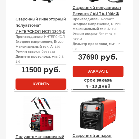
Сварочный полуавтомат
Ресанта САИПА-190МФ
Сварочный инверторный
Производитель
: Ресанта
Входное напряжение, В
: 220
полуавтомат
Максимальный ток, А
: 190
ИНТЕРСКОЛ ИСП-120/5,3
Режим сварки
: без газа, с
Производитель
: ИНТЕРСКОЛ
газом
Входное напряжение, В
: 220
Диаметр проволоки, мм
: 0.6,
Максимальный ток, А
: 120
0.8
Режим сварки
: без газа
37690
руб.
Диаметр проволоки, мм
: 0.8,
1.0
11500
руб.
ЗАКАЗАТЬ
срок заказа
КУПИТЬ
4 - 10 дней
Сварочный аппарат
Полуавтомат сварочный