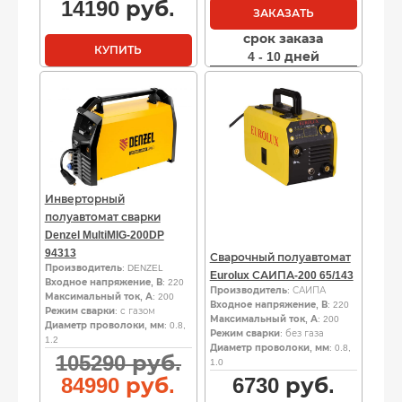
14190
руб.
ЗАКАЗАТЬ
срок заказа
КУПИТЬ
4 - 10 дней
Инверторный
полуавтомат сварки
Denzel MultiMIG-200DP
94313
Сварочный полуавтомат
Производитель
: DENZEL
Eurolux САИПА-200 65/143
Входное напряжение, В
: 220
Производитель
: САИПА
Максимальный ток, А
: 200
Входное напряжение, В
: 220
Режим сварки
: с газом
Максимальный ток, А
: 200
Диаметр проволоки, мм
: 0.8,
Режим сварки
: без газа
1.2
Диаметр проволоки, мм
: 0.8,
Первоначальная
105290
руб.
1.0
цена
Текущая
84990
руб.
6730
руб.