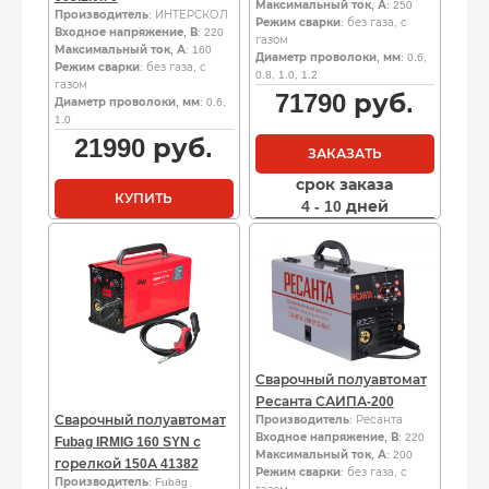
Максимальный ток, А
: 250
Производитель
: ИНТЕРСКОЛ
Режим сварки
: без газа, с
Входное напряжение, В
: 220
газом
Максимальный ток, А
: 160
Диаметр проволоки, мм
: 0.6,
Режим сварки
: без газа, с
0.8, 1.0, 1.2
газом
71790
руб.
Диаметр проволоки, мм
: 0.6,
1.0
21990
руб.
ЗАКАЗАТЬ
срок заказа
КУПИТЬ
4 - 10 дней
Сварочный полуавтомат
Ресанта САИПА-200
Сварочный полуавтомат
Производитель
: Ресанта
Входное напряжение, В
: 220
Fubag IRMIG 160 SYN с
Максимальный ток, А
: 200
горелкой 150А 41382
Режим сварки
: без газа, с
Производитель
: Fubаg