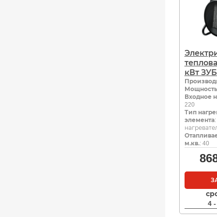
Электр
теплова
кВт ЗУБ
Производ
Мощность,
Входное н
220
Тип нагре
элемента
нагревате
Отаплива
м.кв.
: 40
86
З
ср
4 