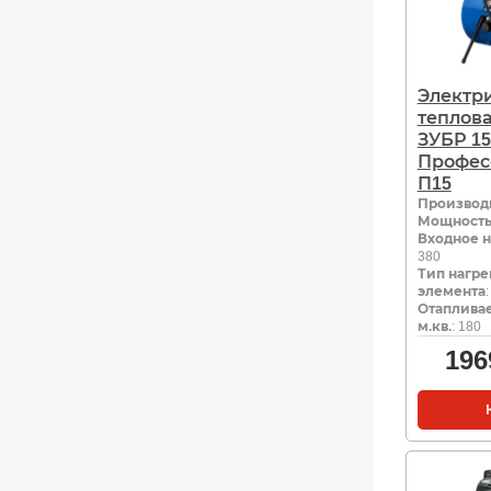
Электр
теплов
ЗУБР 15
Профес
П15
Производ
Мощность,
Входное н
380
Тип нагре
элемента
Отаплива
м.кв.
: 180
196