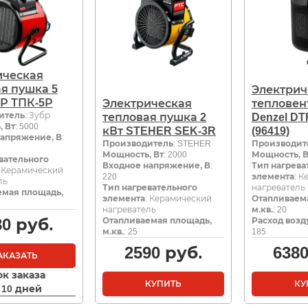
ическая
я пушка 5
Электрич
Р ТПК-5Р
Электрическая
тепловен
итель
: Зубр
тепловая пушка 2
Denzel DT
 Вт
: 5000
кВт STEHER SEK-3R
(96419)
апряжение, В
:
Производитель
: STEHER
Производит
Мощность, Вт
: 2000
Мощность, В
вательного
Входное напряжение, В
:
Тип нагрева
: Керамический
220
элемента
: 
ль
Тип нагревательного
нагреватель
емая площадь,
элемента
: Керамический
Отапливаем
нагреватель
м.кв.
: 20
80
руб.
Отапливаемая площадь,
Расход возду
м.кв.
: 25
185
2590
руб.
638
АКАЗАТЬ
ок заказа
КУПИТЬ
КУ
- 10 дней