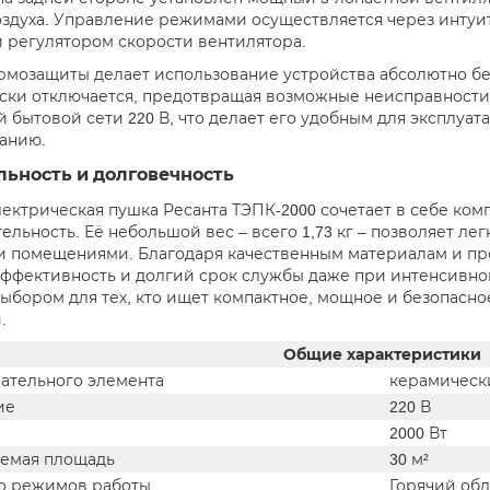
оздуха. Управление режимами осуществляется через интуи
 регулятором скорости вентилятора.
рмозащиты делает использование устройства абсолютно бе
ски отключается, предотвращая возможные неисправности 
й бытовой сети 220 В, что делает его удобным для эксплуат
анию.
льность и долговечность
лектрическая пушка Ресанта ТЭПК-2000 сочетает в себе ко
ельность. Её небольшой вес – всего 1,73 кг – позволяет л
 помещениями. Благодаря качественным материалам и про
эффективность и долгий срок службы даже при интенсивной
ыбором для тех, кто ищет компактное, мощное и безопасн
.
Общие характеристики
вательного элемента
керамическ
ие
220 В
2000 Вт
емая площадь
30 м²
о режимов работы
Горячий обд