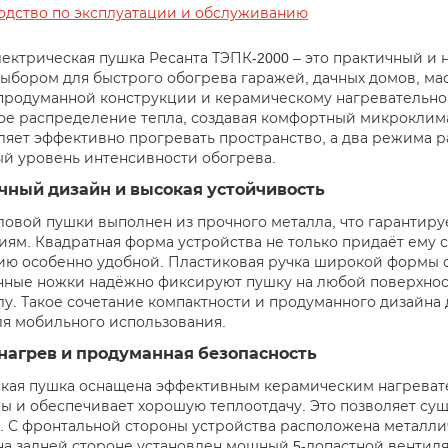
одство по эксплуатации и обслуживанию
лектрическая пушка Ресанта ТЭПК-2000 – это практичный и
ыбором для быстрого обогрева гаражей, дачных домов, ма
продуманной конструкции и керамическому нагревательно
е распределение тепла, создавая комфортный микроклима
оляет эффективно прогревать пространство, а два режима 
й уровень интенсивности обогрева.
чный дизайн и высокая устойчивость
ловой пушки выполнен из прочного металла, что гарантируе
ям. Квадратная форма устройства не только придаёт ему 
ию особенно удобной. Пластиковая ручка широкой формы о
ные ножки надёжно фиксируют пушку на любой поверхнос
лу. Такое сочетание компактности и продуманного дизайна
я мобильного использования.
нагрев и продуманная безопасность
кая пушка оснащена эффективным керамическим нагревате
ы и обеспечивает хорошую теплоотдачу. Это позволяет сущ
 С фронтальной стороны устройства расположена металли
 на задней стороне установлен мощный 5-лопастной венти