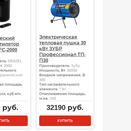
Электрическая
еский
тепловая пушка 30
тилятор
кВт ЗУБР
FC-2000
Профессионал ТП-
П30
ель
: DENZEL
т
: 2000
Производитель
: Зубр
тельного
Мощность, Вт
: 30000
Керамический
Входное напряжение, В
:
380
ая площадь,
Тип нагревательного
элемента
: ТЭН
ха, куб.м/ч
:
Отапливаемая площадь,
м.кв.
: 500
0
руб.
32190
руб.
ПИТЬ
КУПИТЬ