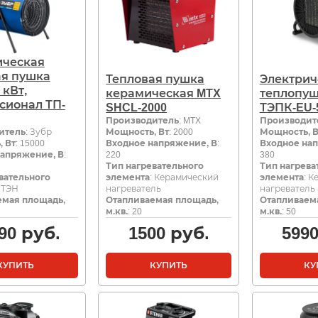
ическая
ая пушка
Тепловая пушка
Электрич
 кВт,
керамическая MTX
теплопуш
сионал ТП-
SHCL-2000
ТЭПК-EU-
Производитель
: MTX
Производит
итель
: Зубр
Мощность, Вт
: 2000
Мощность, В
 Вт
: 15000
Входное напряжение, В
:
Входное нап
апряжение, В
:
220
380
Тип нагревательного
Тип нагрева
вательного
элемента
: Керамический
элемента
: 
: ТЭН
нагреватель
нагреватель
емая площадь,
Отапливаемая площадь,
Отапливаем
м.кв.
: 20
м.кв.
: 50
90
руб.
1500
руб.
599
КУПИТЬ
КУПИТЬ
КУ