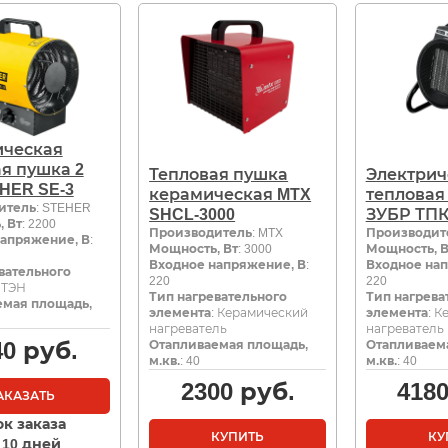
ическая
я пушка 2
Тепловая пушка
Электрич
HER SE-3
керамическая MTX
тепловая
итель
: STEHER
SHCL-3000
ЗУБР ТПК
 Вт
: 2200
Производитель
: MTX
Производит
апряжение, В
:
Мощность, Вт
: 3000
Мощность, В
Входное напряжение, В
:
Входное нап
вательного
220
220
: ТЭН
Тип нагревательного
Тип нагрева
емая площадь,
элемента
: Керамический
элемента
: 
нагреватель
нагреватель
40
руб.
Отапливаемая площадь,
Отапливаем
м.кв.
: 40
м.кв.
: 40
2300
руб.
418
АКАЗАТЬ
ок заказа
КУПИТЬ
КУ
- 10 дней