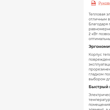
Руков
Тепловая э
отличным в
Благодаря 
равномерно
2 кВт позв
оптимальны
Эргономи
Корпус теп
повреждени
эксплуатац
прорезинен
гладком по
выбором дл
Быстрый 
Электричес
температур
помещения.
элемент, а