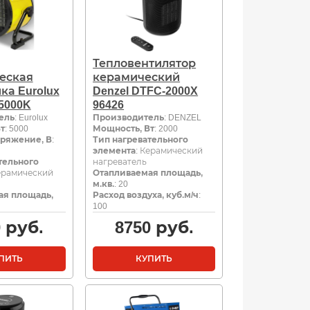
Тепловентилятор
еская
керамический
ка Eurolux
Denzel DTFC-2000X
5000K
96426
ель
: Eurolux
Производитель
: DENZEL
т
: 5000
Мощность, Вт
: 2000
ряжение, В
:
Тип нагревательного
элемента
: Керамический
тельного
нагреватель
Керамический
Отапливаемая площадь,
м.кв.
: 20
ая площадь,
Расход воздуха, куб.м/ч
:
100
0
руб.
8750
руб.
ПИТЬ
КУПИТЬ