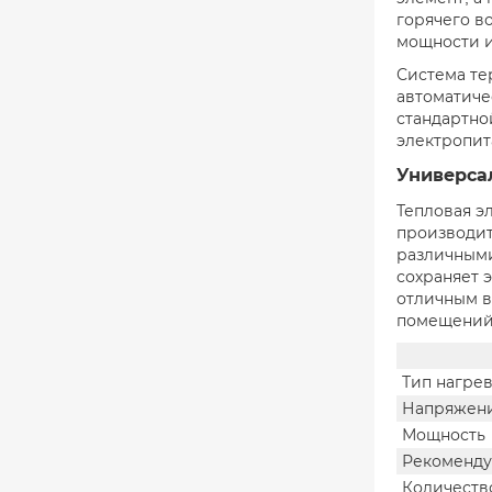
горячего в
мощности и
Система те
автоматиче
стандартно
электропит
Универса
Тепловая э
производит
различными
сохраняет 
отличным в
помещений
Тип нагре
Напряжен
Мощность
Рекоменду
Количеств