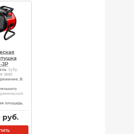
еская
 пушка
-3Р
ель
: Зубр
т
: 3000
ряжение, В
:
тельного
Керамический
ая площадь,
0
руб.
ПИТЬ