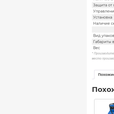
Защита от
Управлен
Установка
Наличие с
Вид упако
Габариты 
Вес
* Производите
место произво
Похожи
Похо