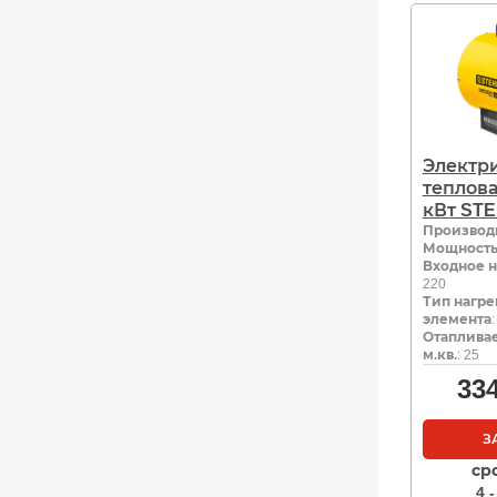
Электр
теплова
кВт STE
Производ
Мощность,
Входное н
220
Тип нагре
элемента
Отаплива
м.кв.
: 25
33
З
ср
4 