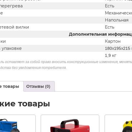
 перегрева
Есть
ие
Механическ
Напольная
етевой вилки
Есть
Дополнительная информац
вки
Картон
в упаковке
180х195х215
1,9 кг
ль оставляет за собой право вносить конструкционные изменения, менять
дства без уведомления потребителя.
е товары
Отзывы (0)
жие товары