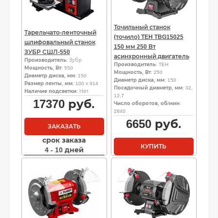
Точильный станок
Тарельчато-ленточный
(точило) TEH TBG15025
шлифовальный станок
150 мм 250 Вт
ЗУБР СШЛ-550
асинхронный двигатель
Производитель
: Зубр
Производитель
: TEH
Мощность, Вт
: 550
Мощность, Вт
: 250
Диаметр диска, мм
: 150
Диаметр диска, мм
: 150
Размер ленты, мм
: 100 х 914
Посадочный диаметр, мм
: 32,
Наличие подсветки
: Нет
12,7
17370
руб.
Число оборотов, об/мин
:
2840
6650
руб.
ЗАКАЗАТЬ
срок заказа
КУПИТЬ
4 - 10 дней