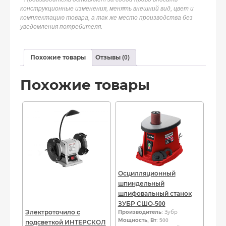
конструкционные изменения, менять внешний вид, цвет и
комплектацию товара, а так же место производства без
уведомления потребителя.
Похожие товары
Отзывы (0)
Похожие товары
Осцилляционный
шпиндельный
шлифовальный станок
ЗУБР СШО-500
Электроточило с
Производитель
: Зубр
Мощность, Вт
: 500
подсветкой ИНТЕРСКОЛ