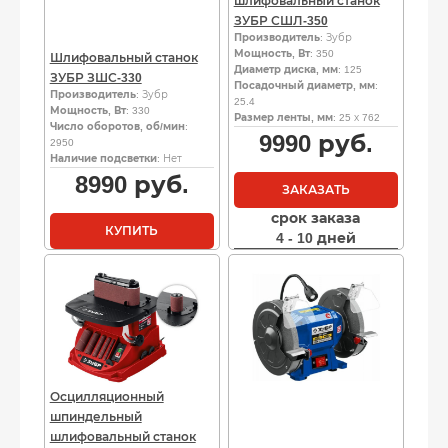
шлифовальный станок
ЗУБР СШЛ-350
Производитель
: Зубр
Мощность, Вт
: 350
Шлифовальный станок
Диаметр диска, мм
: 125
ЗУБР ЗШС-330
Посадочный диаметр, мм
:
Производитель
: Зубр
25.4
Мощность, Вт
: 330
Размер ленты, мм
: 25 х 762
Число оборотов, об/мин
:
9990
руб.
2950
Наличие подсветки
: Нет
8990
руб.
ЗАКАЗАТЬ
срок заказа
КУПИТЬ
4 - 10 дней
Осцилляционный
шпиндельный
шлифовальный станок