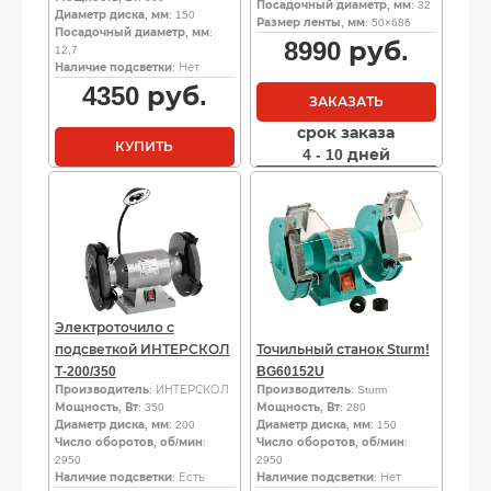
Посадочный диаметр, мм
: 32
Диаметр диска, мм
: 150
Размер ленты, мм
: 50×686
Посадочный диаметр, мм
:
8990
руб.
12,7
Наличие подсветки
: Нет
4350
руб.
ЗАКАЗАТЬ
срок заказа
КУПИТЬ
4 - 10 дней
Электроточило с
подсветкой ИНТЕРСКОЛ
Точильный станок Sturm!
Т-200/350
BG60152U
Производитель
: ИНТЕРСКОЛ
Производитель
: Sturm
Мощность, Вт
: 350
Мощность, Вт
: 280
Диаметр диска, мм
: 200
Диаметр диска, мм
: 150
Число оборотов, об/мин
:
Число оборотов, об/мин
:
2950
2950
Наличие подсветки
: Есть
Наличие подсветки
: Нет