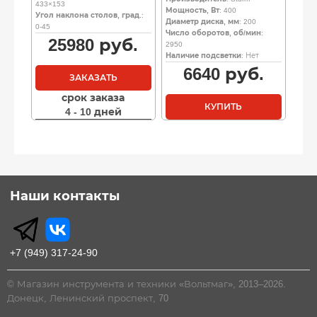
433×153
Мощность, Вт
: 400
Угол наклона столов, град.
:
Диаметр диска, мм
: 200
0-45
Число оборотов, об/мин
:
25980
руб.
2950
Наличие подсветки
: Нет
6640
руб.
ЗАКАЗАТЬ
срок заказа
КУПИТЬ
4 - 10 дней
Наши контакты
+7 (949) 317-24-90
© Магазин инструмента и техники «Вольтмаг», 2013–2026.
Донецк, Ленинский проспект, 70