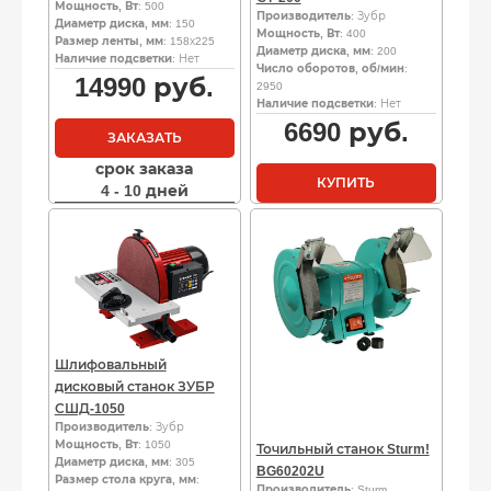
Мощность, Вт
: 500
Производитель
: Зубр
Диаметр диска, мм
: 150
Мощность, Вт
: 400
Размер ленты, мм
: 158х225
Диаметр диска, мм
: 200
Наличие подсветки
: Нет
Число оборотов, об/мин
:
14990
руб.
2950
Наличие подсветки
: Нет
6690
руб.
ЗАКАЗАТЬ
срок заказа
КУПИТЬ
4 - 10 дней
Шлифовальный
дисковый станок ЗУБР
СШД-1050
Производитель
: Зубр
Мощность, Вт
: 1050
Точильный станок Sturm!
Диаметр диска, мм
: 305
BG60202U
Размер стола круга, мм
:
Производитель
: Sturm