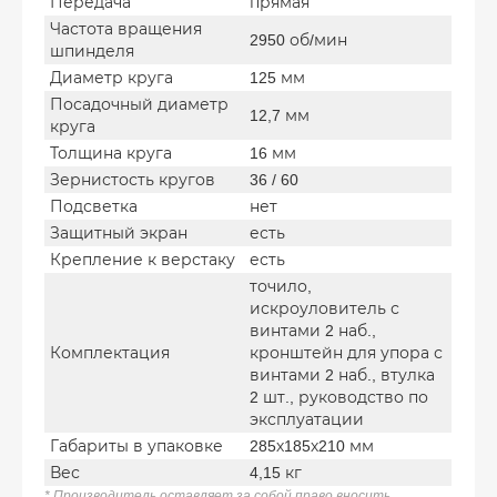
Передача
прямая
Частота вращения
2950 об/мин
шпинделя
Диаметр круга
125 мм
Посадочный диаметр
12,7 мм
круга
Толщина круга
16 мм
Зернистость кругов
36 / 60
Подсветка
нет
Защитный экран
есть
Крепление к верстаку
есть
точило,
искроуловитель с
винтами 2 наб.,
Комплектация
кронштейн для упора с
винтами 2 наб., втулка
2 шт., руководство по
эксплуатации
Габариты в упаковке
285х185х210 мм
Вес
4,15 кг
* Производитель оставляет за собой право вносить