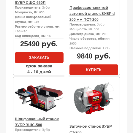
ЗУБР СШО-650Л
Профессиональный
Производитель
: Зубр
Мощность, Вт
: 650
заточной станок ЗУБР d
Длина шлифовальной
200 мм ПСТ-200
втулки, мм
: 115
Производитель
: Зубр
Размер рабочего стола, мм
:
Мощность, Вт
: 500
430×410
Диаметр диска, мм
: 200
Ход шпинделя, мм
: 16
Число оборотов, об/мин
:
25490
руб.
2950
Наличие подсветки
: Есть
9840
руб.
ЗАКАЗАТЬ
срок заказа
КУПИТЬ
4 - 10 дней
Шлифовальный станок
ЗУБР ЗШС-500
Заточной станок ЗУБР
Производитель
: Зубр
СТ-200