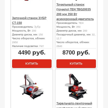
Точильный станок
(точило) TEH TBG20035
200 мм 350 Вт
Заточной станок ЗУБР
асинхронный двигатель
СТ-150
Производитель
: TEH
Производитель
: Зубр
Мощность, Вт
: 350
Мощность, Вт
: 200
Диаметр диска, мм
: 200
Диаметр диска, мм
: 150
Посадочный диаметр, мм
: 32,
Число оборотов, об/мин
:
12,7
2950
Число оборотов, об/мин
:
Наличие подсветки
: Нет
2840
4490
руб.
8700
руб.
КУПИТЬ
КУПИТЬ
Тарельчато-ленточный