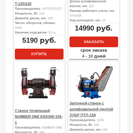
Длина шлифовальной
Т-125/120
втулки, мм
: 115
Производитель
: ИНТЕРСКОЛ
Размер рабочего стола, мм
:
Мощность, Вт
: 120
370х295
Диаметр диска, мм
: 125
Ход шпинделя, мм
: 16
Число оборотов, об/мин
:
14990
руб.
2950
Наличие подсветки
: Есть
5190
руб.
ЗАКАЗАТЬ
срок заказа
КУПИТЬ
4 - 10 дней
Заточной станок с
шлифовальной лентой
Станок точильный
ЗУБР ПТЛ-150
NUMBER ONE EGS300-150-
Производитель
: Зубр
1
Мощность, Вт
: 300
Производитель
: NUMBER ONE
Диаметр диска, мм
: 150
Мощность, Вт
: 300