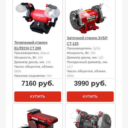
Заточной станок ЗУБР
Точильный станок
СТ-125
ELITECH СТ 200
Производитель
: Зубр
Производитель
: Elitech
Мощность, Вт
: 150
Мощность, Вт
: 200
Диаметр диска, мм
: 125
Диаметр диска, мм
: 150
Посадочный диаметр, мм
:
Число оборотов, об/мин
:
12,7
2850
Число оборотов, об/мин
:
Наличие подсветки
: Нет
2950
7160
руб.
3990
руб.
КУПИТЬ
КУПИТЬ