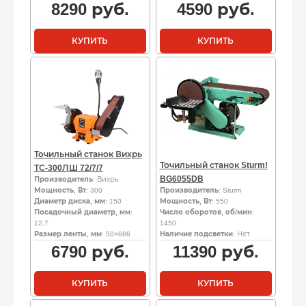
8290
руб.
4590
руб.
КУПИТЬ
КУПИТЬ
Точильный станок Вихрь
Точильный станок Sturm!
ТС-300ЛШ 72/7/7
BG6055DB
Производитель
: Вихрь
Мощность, Вт
: 300
Производитель
: Sturm
Диаметр диска, мм
: 150
Мощность, Вт
: 550
Посадочный диаметр, мм
:
Число оборотов, об/мин
:
12,7
1450
Размер ленты, мм
: 50×686
Наличие подсветки
: Нет
6790
руб.
11390
руб.
КУПИТЬ
КУПИТЬ