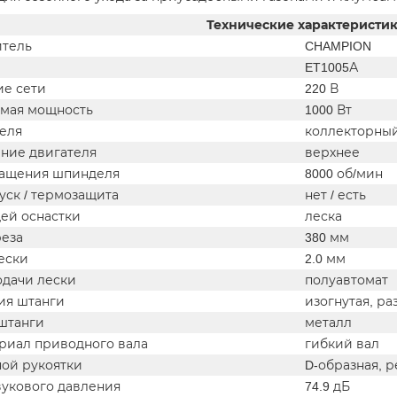
Технические характеристи
тель
CHAMPION
ET1005А
е сети
220 В
мая мощность
1000 Вт
теля
коллекторны
ние двигателя
верхнее
ращения шпинделя
8000 об/мин
уск / термозащита
нет / есть
ей оснастки
леска
еза
380 мм
ески
2.0 мм
одачи лески
полуавтомат
ия штанги
изогнутая, ра
штанги
металл
ериал приводного вала
гибкий вал
ной рукоятки
D-образная, 
вукового давления
74.9 дБ