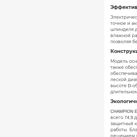
Эффектив
Электричес
точное и а
шпинделя д
влажной ра
позволяя б
Конструк
Модель осн
также обес
обеспечива
леской диа
высоте D-о
длительном
Экологичн
CHAMPION E
всего 74,9
защитный к
работы. Бл
решением д