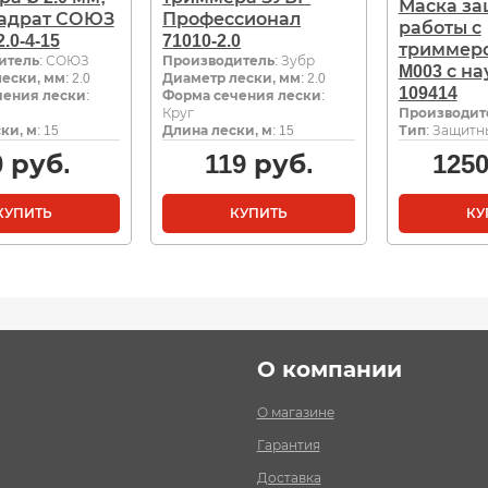
Маска за
вадрат СОЮЗ
Профессионал
работы с
.0-4-15
71010-2.0
триммеро
итель
: СОЮЗ
Производитель
: Зубр
M003 с н
ески, мм
: 2.0
Диаметр лески, мм
: 2.0
109414
чения лески
:
Форма сечения лески
:
Круг
Производит
ки, м
: 15
Длина лески, м
: 15
Тип
: Защитн
0
руб.
119
руб.
125
КУПИТЬ
КУПИТЬ
КУ
О компании
О магазине
Гарантия
Доставка