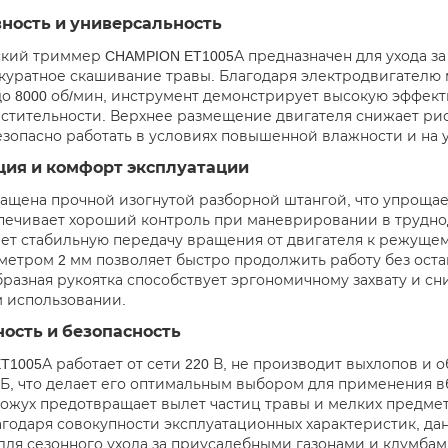
ность и универсальность
кий триммер CHAMPION ET1005А предназначен для ухода за
ккуратное скашивание травы. Благодаря электродвигателю 
о 8000 об/мин, инструмент демонстрирует высокую эффек
стительности. Верхнее размещение двигателя снижает риск
езопасно работать в условиях повышенной влажности и на 
ция и комфорт эксплуатации
ащена прочной изогнутой разборной штангой, что упрощае
печивает хороший контроль при маневрировании в труднод
ет стабильную передачу вращения от двигателя к режущему
метром 2 мм позволяет быстро продолжить работу без оста
бразная рукоятка способствует эргономичному захвату и с
 использовании.
ость и безопасность
T1005А работает от сети 220 В, не производит выхлопов 
 дБ, что делает его оптимальным выбором для применения
ожух предотвращает вылет частиц травы и мелких предмет
агодаря совокупности эксплуатационных характеристик, да
ля сезонного ухода за приусадебными газонами и клумбам