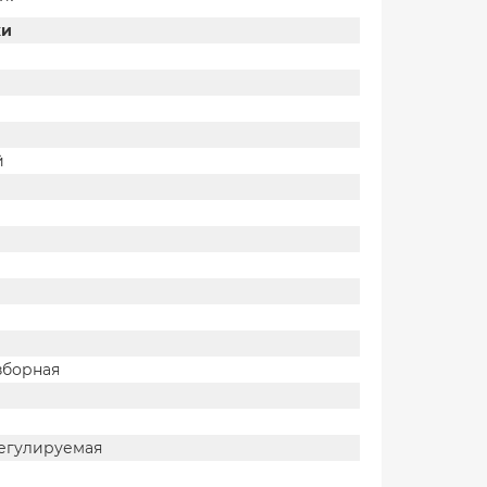
ки
й
зборная
регулируемая