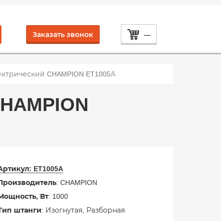
Заказать звонок
—
ктрический CHAMPION ET1005А
CHAMPION
Артикул:
ET1005A
Производитель
: CHAMPION
Мощность, Вт
: 1000
Тип штанги
: Изогнутая, Разборная