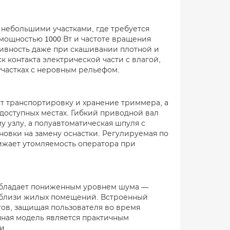
 небольшими участками, где требуется
мощностью 1000 Вт и частоте вращения
тивность даже при скашивании плотной и
 контакта электрической части с влагой,
участках с неровным рельефом.
т транспортировку и хранение триммера, а
оступных местах. Гибкий приводной вал
 узлу, а полуавтоматическая шпуля с
новки на замену оснастки. Регулируемая по
нижает утомляемость оператора при
и обладает пониженным уровнем шума —
 вблизи жилых помещений. Встроенный
ов, защищая пользователя во время
нная модель является практичным
и.