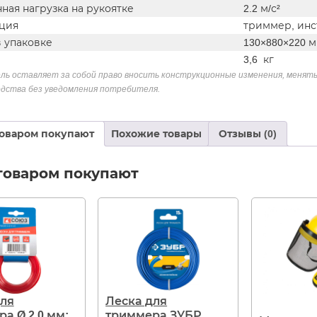
ная нагрузка на рукоятке
2.2 м/с²
ция
триммер, инс
в упаковке
130×880×220 
3,6 кг
ль оставляет за собой право вносить конструкционные изменения, менять
дства без уведомления потребителя.
товаром покупают
Похожие товары
Отзывы (0)
товаром покупают
для
Леска для
а Ø 2.0 мм;
триммера ЗУБР