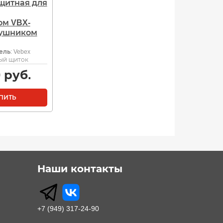
щитная для
м VBX-
аушником
ель
: Vebex
ый щиток
0
руб.
ПИТЬ
Наши контакты
+7 (949) 317-24-90