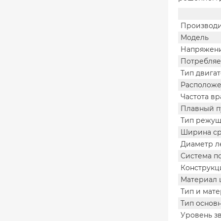
Производи
Модель
Напряжени
Потребляе
Тип двига
Расположе
Частота в
Плавный п
Тип режущ
Ширина ср
Диаметр л
Система п
Конструкц
Материал 
Тип и мат
Тип основ
Уровень з