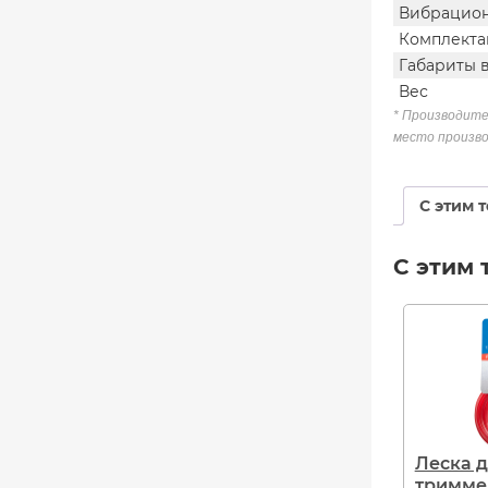
Вибрацион
Комплекта
Габариты 
Вес
* Производите
место произво
С этим 
С этим 
Леска 
триммер