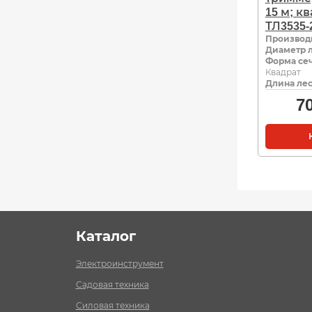
15 м; к
ТЛ3535-2
Производ
Диаметр л
Форма се
Квадрат
Длина лес
7
Каталог
Электроинструмент
Садовая техника
Силовая техника