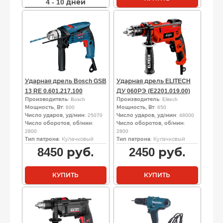
4 - 10 дней
Ударная дрель Bosch GSB
Ударная дрель ELITECH
13 RE 0.601.217.100
ДУ 060РЭ (E2201.019.00)
Производитель
: Bosch
Производитель
: Elitech
Мощность, Вт
: 600
Мощность, Вт
: 650
Число ударов, уд/мин
: 25070
Число ударов, уд/мин
: 48000
Число оборотов, об/мин
:
Число оборотов, об/мин
:
2800
2800
Тип патрона
: Кулачковый
Тип патрона
: Кулачковый
8450
руб.
2450
руб.
КУПИТЬ
КУПИТЬ