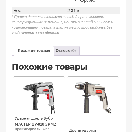
Коробка
Вес
2.31 кг
* Производитель оставляет за собой право вносить
конструкционные изменения, менять внешний вид, цвет и
комплектацию товара, а так же место производства без
уведомления потребителя.
Похожие товары
Отзывы (0)
Похожие товары
Ударная дрель Зубр
МАСТЕР ДУ-810 ЭРМ2
Производитель
: Зубр
Дрель ударная