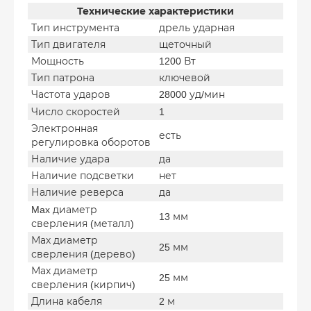
Технические характеристики
Тип инструмента
дрель ударная
Тип двигателя
щеточный
Мощность
1200 Вт
Тип патрона
ключевой
Частота ударов
28000 уд/мин
Число скоростей
1
Электронная
есть
регулировка оборотов
Наличие удара
да
Наличие подсветки
нет
Наличие реверса
да
Max диаметр
13 мм
сверления (металл)
Мах диаметр
25 мм
сверления (дерево)
Мах диаметр
25 мм
сверления (кирпич)
Длина кабеля
2 м