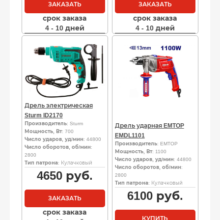
ЗАКАЗАТЬ
ЗАКАЗАТЬ
срок заказа
срок заказа
4 - 10 дней
4 - 10 дней
Дрель электрическая
Sturm ID2170
Производитель
: Sturm
Дрель ударная EMTOP
Мощность, Вт
: 700
EMDL1101
Число ударов, уд/мин
: 44800
Производитель
: EMTOP
Число оборотов, об/мин
:
Мощность, Вт
: 1100
2800
Число ударов, уд/мин
: 44800
Тип патрона
: Кулачковый
Число оборотов, об/мин
:
4650
руб.
2800
Тип патрона
: Кулачковый
6100
руб.
ЗАКАЗАТЬ
срок заказа
КУПИТЬ