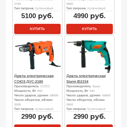
2700
2800
Тип патрона
: Кулачковый
Тип патрона
: Кулачковый
5100
руб.
4990
руб.
КУПИТЬ
КУПИТЬ
Дрель электрическая
Дрель электрическая
СОЮЗ ДУС-2180
Sturm ID2154
Производитель
: СОЮЗ
Производитель
: Sturm
Мощность, Вт
: 800
Мощность, Вт
: 540
Число ударов, уд/мин
: 48000
Число ударов, уд/мин
: 44800
Число оборотов, об/мин
:
Число оборотов, об/мин
:
3000
2800
Тип патрона
: Кулачковый
Тип патрона
: Кулачковый
2990
руб.
2990
руб.