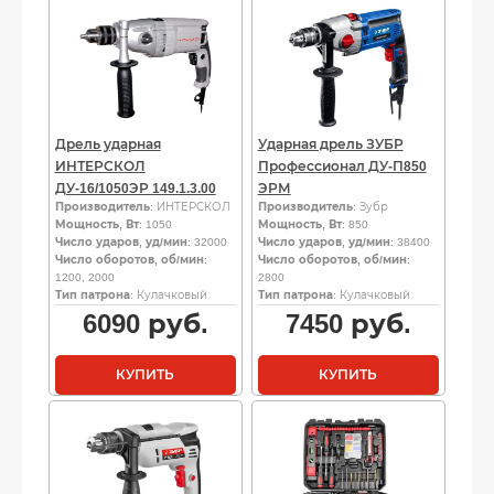
Дрель ударная
Ударная дрель ЗУБР
ИНТЕРСКОЛ
Профессионал ДУ-П850
ДУ-16/1050ЭР 149.1.3.00
ЭРМ
Производитель
: ИНТЕРСКОЛ
Производитель
: Зубр
Мощность, Вт
: 1050
Мощность, Вт
: 850
Число ударов, уд/мин
: 32000
Число ударов, уд/мин
: 38400
Число оборотов, об/мин
:
Число оборотов, об/мин
:
1200, 2000
2800
Тип патрона
: Кулачковый
Тип патрона
: Кулачковый
6090
руб.
7450
руб.
КУПИТЬ
КУПИТЬ