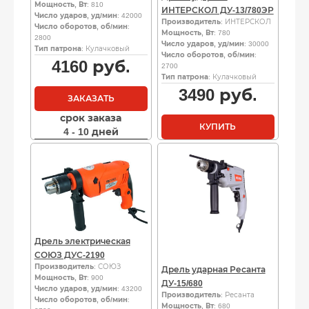
Мощность, Вт
: 810
ИНТЕРСКОЛ ДУ-13/780ЭР
Число ударов, уд/мин
: 42000
Производитель
: ИНТЕРСКОЛ
Число оборотов, об/мин
:
Мощность, Вт
: 780
2800
Число ударов, уд/мин
: 30000
Тип патрона
: Кулачковый
Число оборотов, об/мин
:
4160
руб.
2700
Тип патрона
: Кулачковый
3490
руб.
ЗАКАЗАТЬ
срок заказа
КУПИТЬ
4 - 10 дней
Дрель электрическая
СОЮЗ ДУС-2190
Производитель
: СОЮЗ
Дрель ударная Ресанта
Мощность, Вт
: 900
ДУ-15/680
Число ударов, уд/мин
: 43200
Производитель
: Ресанта
Число оборотов, об/мин
:
Мощность, Вт
: 680