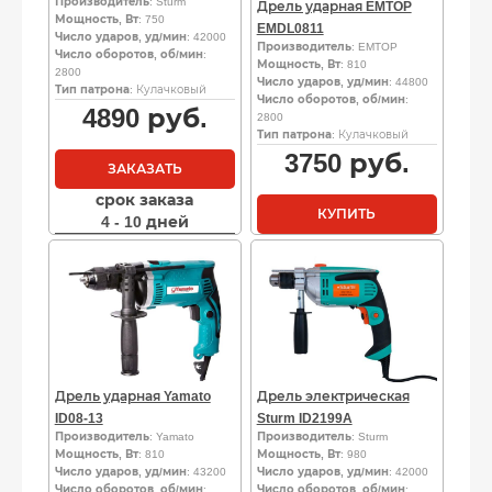
Производитель
: Sturm
Дрель ударная EMTOP
Мощность, Вт
: 750
EMDL0811
Число ударов, уд/мин
: 42000
Производитель
: EMTOP
Число оборотов, об/мин
:
Мощность, Вт
: 810
2800
Число ударов, уд/мин
: 44800
Тип патрона
: Кулачковый
Число оборотов, об/мин
:
4890
руб.
2800
Тип патрона
: Кулачковый
3750
руб.
ЗАКАЗАТЬ
срок заказа
КУПИТЬ
4 - 10 дней
Дрель ударная Yamato
Дрель электрическая
ID08-13
Sturm ID2199A
Производитель
: Yamato
Производитель
: Sturm
Мощность, Вт
: 810
Мощность, Вт
: 980
Число ударов, уд/мин
: 43200
Число ударов, уд/мин
: 42000
Число оборотов, об/мин
:
Число оборотов, об/мин
: