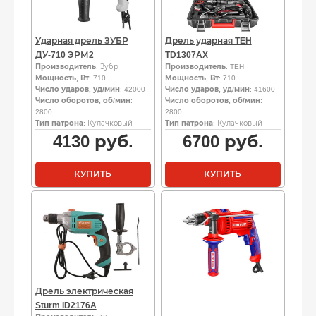
Ударная дрель ЗУБР
Дрель ударная TEH
ДУ-710 ЭРМ2
TD1307AX
Производитель
: Зубр
Производитель
: TEH
Мощность, Вт
: 710
Мощность, Вт
: 710
Число ударов, уд/мин
: 42000
Число ударов, уд/мин
: 41600
Число оборотов, об/мин
:
Число оборотов, об/мин
:
2800
2800
Тип патрона
: Кулачковый
Тип патрона
: Кулачковый
4130
руб.
6700
руб.
КУПИТЬ
КУПИТЬ
Дрель электрическая
Sturm ID2176A