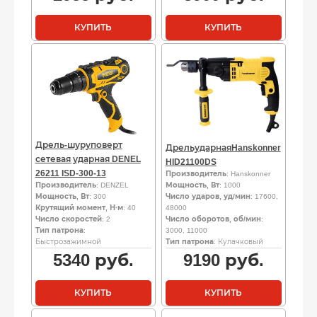
КУПИТЬ
КУПИТЬ
Дрель-шуруповерт
ДрельударнаяHanskonner
сетевая ударная DENEL
HID21100DS
26211 ISD-300-13
Производитель
: Hanskonner
Производитель
: DENZEL
Мощность, Вт
: 1000
Мощность, Вт
: 300
Число ударов, уд/мин
: 17600,
Крутящий момент, Н·м
: 40
48000
Число скоростей
: 2
Число оборотов, об/мин
:
Тип патрона
:
3000, 11000
Быстрозажимной
Тип патрона
: Кулачковый
5340
руб.
9190
руб.
КУПИТЬ
КУПИТЬ