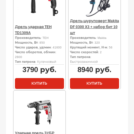
Дрель-шуруповерт Makita
Дрель ударная TEH
DF 0300 X3 + набор бит 10
TD1309A
шт
Производитель
: TEH
Производитель
: Makita
Мощность, Вт
: 850
Мощность, Вт
: 320
Число ударов, уд/мин
: 41600
Крутящий момент, Н·м
: 56
Число оборотов, об/мин
:
Число скоростей
: 2
2800
Тип патрона
:
Тип патрона
: Кулачковый
Быстрозажимной
3790
руб.
8940
руб.
КУПИТЬ
КУПИТЬ
Ударная дрель ЗУБР