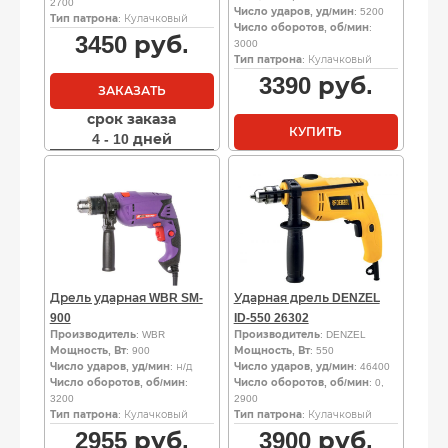
2700
Число ударов, уд/мин
: 5200
Тип патрона
: Кулачковый
Число оборотов, об/мин
:
3450
руб.
3000
Тип патрона
: Кулачковый
3390
руб.
ЗАКАЗАТЬ
срок заказа
КУПИТЬ
4 - 10 дней
Дрель ударная WBR SM-
Ударная дрель DENZEL
900
ID-550 26302
Производитель
: WBR
Производитель
: DENZEL
Мощность, Вт
: 900
Мощность, Вт
: 550
Число ударов, уд/мин
: н/д
Число ударов, уд/мин
: 46400
Число оборотов, об/мин
:
Число оборотов, об/мин
: 0,
3200
2900
Тип патрона
: Кулачковый
Тип патрона
: Кулачковый
2955
руб.
3900
руб.