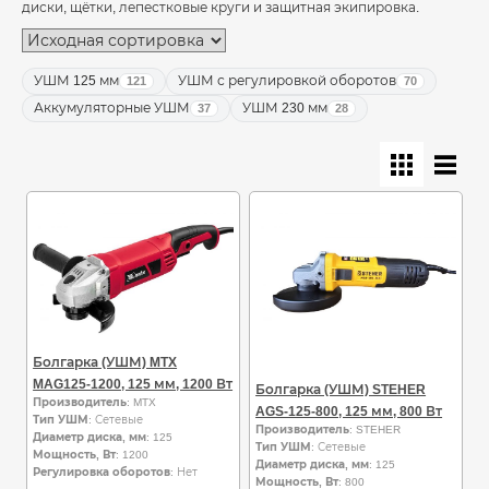
диски, щётки, лепестковые круги и защитная экипировка.
УШМ 125 мм
УШМ с регулировкой оборотов
121
70
Аккумуляторные УШМ
УШМ 230 мм
37
28
Болгарка (УШМ) MTX
MAG125-1200, 125 мм, 1200 Вт
Болгарка (УШМ) STEHER
Производитель
: MTX
AGS-125-800, 125 мм, 800 Вт
Тип УШМ
: Сетевые
Производитель
: STEHER
Диаметр диска, мм
: 125
Тип УШМ
: Сетевые
Мощность, Вт
: 1200
Диаметр диска, мм
: 125
Регулировка оборотов
: Нет
Мощность, Вт
: 800