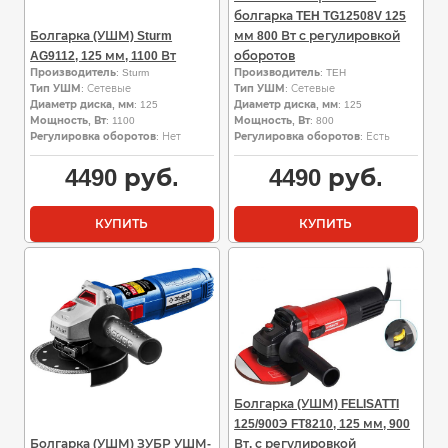
болгарка TEH TG12508V 125
Болгарка (УШМ) Sturm
мм 800 Вт с регулировкой
AG9112, 125 мм, 1100 Вт
оборотов
Производитель
: Sturm
Производитель
: TEH
Тип УШМ
: Сетевые
Тип УШМ
: Сетевые
Диаметр диска, мм
: 125
Диаметр диска, мм
: 125
Мощность, Вт
: 1100
Мощность, Вт
: 800
Регулировка оборотов
: Нет
Регулировка оборотов
: Есть
4490
руб.
4490
руб.
КУПИТЬ
КУПИТЬ
Болгарка (УШМ) FELISATTI
125/900Э FT8210, 125 мм, 900
Болгарка (УШМ) ЗУБР УШМ-
Вт, с регулировкой