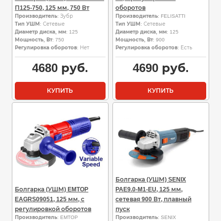
П125-750, 125 мм, 750 Вт
оборотов
Производитель
: Зубр
Производитель
: FELISATTI
Тип УШМ
: Сетевые
Тип УШМ
: Сетевые
Диаметр диска, мм
: 125
Диаметр диска, мм
: 125
Мощность, Вт
: 750
Мощность, Вт
: 900
Регулировка оборотов
: Нет
Регулировка оборотов
: Есть
4680
руб.
4690
руб.
КУПИТЬ
КУПИТЬ
Болгарка (УШМ) SENIX
Болгарка (УШМ) EMTOP
PAE9.0-M1-EU, 125 мм,
EAGRS09051, 125 мм, с
сетевая 900 Вт, плавный
регулировкой оборотов
пуск
Производитель
: EMTOP
Производитель
: SENIX