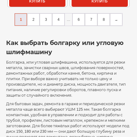
КУПИТЬ
КУПИТЬ
1
2
3
4
…
6
7
8
→
Как выбрать болгарку или угловую
шлифмашину
Болгарка, или угловая шлифмашина, используется для резки
металла, зачистки сварных швов, шлифования поверхностей,
демонтажных работ, обработки камня, бетона, кирпича и
плитки. При выборе важно учитывать не только цену и
производителя, но и диаметр диска, мощность двигателя, тип
питания, наличие регулировки оборотов, плавного пуска и
защиты от случайного включения.
Для бытовых задач, ремонта в гараже и периодической резки
металла чаще всего выбирают УШМ 125 мм. Такая болгарка
компактная, удобная в управлении и подходит для работы с
трубой, профилем, листовым металлом, крепежом и мелкими
заготовками. Для более тяжёлых работ используют модели под
диск 150, 180 или 230 мм — они дают большую глубину реза и
лучше подходят для демонтажа, резки бетона, кирпича,