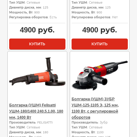
Тип УШМ
: Сетевые
Тип УШМ
: Сетевые
Диаметр диска, мм
: 125
Диаметр диска, мм
: 125
Мощность, Вт
: 900
Мощность, Вт
: 900
Регулировка оборотов
: Есть
Регулировка оборотов
: Нет
4900
руб.
4900
руб.
КУПИТЬ
КУПИТЬ
Болгарка (УШМ) ЗУБР
Болгарка (УШМ) Felisatti
УШМ-125-1105 Э, 125 мм,
УШМ-180/1400 240.5.1.00, 180
1100 Вт, с регулировкой
мм, 1400 Вт
оборотов
Производитель
: FELISATTI
Производитель
: Зубр
Тип УШМ
: Сетевые
Тип УШМ
: Сетевые
Диаметр диска, мм
: 180
Мощность, Вт
: 1100