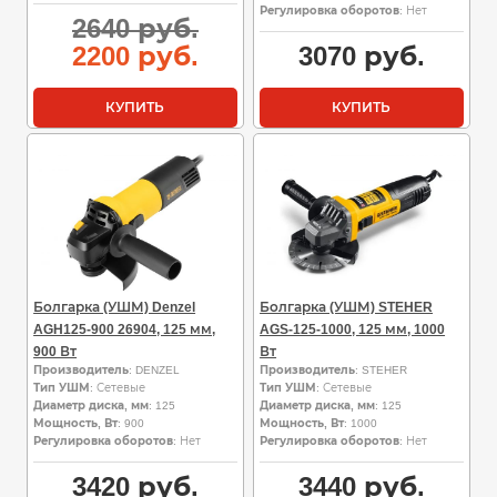
Регулировка оборотов
: Нет
Первоначальная
2640
руб.
цена
Текущая
2200
руб.
3070
руб.
составляла
цена:
2640
2200
КУПИТЬ
КУПИТЬ
руб..
руб..
Болгарка (УШМ) Denzel
Болгарка (УШМ) STEHER
AGH125-900 26904, 125 мм,
AGS-125-1000, 125 мм, 1000
900 Вт
Вт
Производитель
: DENZEL
Производитель
: STEHER
Тип УШМ
: Сетевые
Тип УШМ
: Сетевые
Диаметр диска, мм
: 125
Диаметр диска, мм
: 125
Мощность, Вт
: 900
Мощность, Вт
: 1000
Регулировка оборотов
: Нет
Регулировка оборотов
: Нет
3420
руб.
3440
руб.