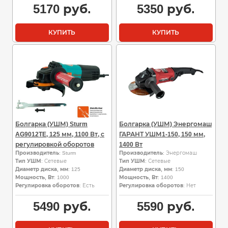
5170
руб.
5350
руб.
КУПИТЬ
КУПИТЬ
Болгарка (УШМ) Sturm
Болгарка (УШМ) Энергомаш
AG9012TE, 125 мм, 1100 Вт, с
ГАРАНТ УШМ1-150, 150 мм,
регулировкой оборотов
1400 Вт
Производитель
: Sturm
Производитель
: Энергомаш
Тип УШМ
: Сетевые
Тип УШМ
: Сетевые
Диаметр диска, мм
: 125
Диаметр диска, мм
: 150
Мощность, Вт
: 1000
Мощность, Вт
: 1400
Регулировка оборотов
: Есть
Регулировка оборотов
: Нет
5490
руб.
5590
руб.