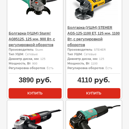
Болгарка (УШМ) STEHER
Болгарка (УШМ) Sturm!
AGS-125-1100 ET, 125 мм, 1100
AG95125, 125 мм, 900 Вт, с
Вт, с регулировкой
регулировкой оборотов
оборотов
Производитель
: Sturm
Производитель
: STEHER
Тип УШМ
: Сетевые
Тип УШМ
: Сетевые
Диаметр диска, мм
: 125
Диаметр диска, мм
: 125
Мощность, Вт
: 900
Мощность, Вт
: 1100
Регулировка оборотов
: Есть
Регулировка оборотов
: Есть
3890
руб.
4110
руб.
КУПИТЬ
КУПИТЬ