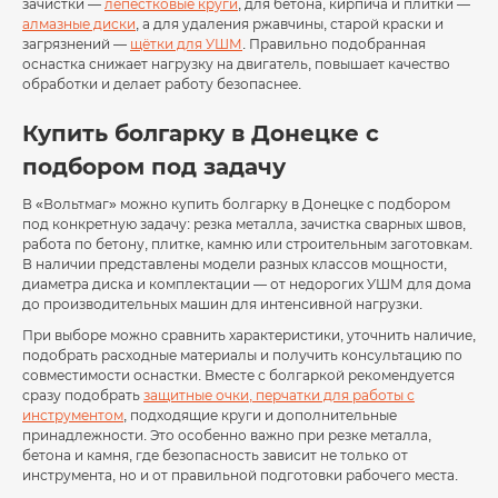
зачистки —
лепестковые круги
, для бетона, кирпича и плитки —
алмазные диски
, а для удаления ржавчины, старой краски и
загрязнений —
щётки для УШМ
. Правильно подобранная
оснастка снижает нагрузку на двигатель, повышает качество
обработки и делает работу безопаснее.
Купить болгарку в Донецке с
подбором под задачу
В «Вольтмаг» можно купить болгарку в Донецке с подбором
под конкретную задачу: резка металла, зачистка сварных швов,
работа по бетону, плитке, камню или строительным заготовкам.
В наличии представлены модели разных классов мощности,
диаметра диска и комплектации — от недорогих УШМ для дома
до производительных машин для интенсивной нагрузки.
При выборе можно сравнить характеристики, уточнить наличие,
подобрать расходные материалы и получить консультацию по
совместимости оснастки. Вместе с болгаркой рекомендуется
сразу подобрать
защитные очки, перчатки для работы с
инструментом
, подходящие круги и дополнительные
принадлежности. Это особенно важно при резке металла,
бетона и камня, где безопасность зависит не только от
инструмента, но и от правильной подготовки рабочего места.