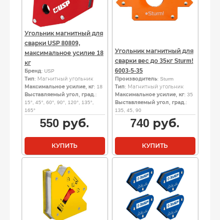
Угольник магнитный для
сварки USP 80809,
Угольник магнитный для
максимальное усилие 18
сварки вес до 35кг Sturm!
кг
6003-5-35
Бренд
: USP
Тип
: Магнитный угольник
Производитель
: Sturm
Максимальное усилие, кг
: 18
Тип
: Магнитный угольник
Выставляемый угол, град.
:
Максимальное усилие, кг
: 35
15°, 45°, 60°, 90°, 120°, 135°,
Выставляемый угол, град.
:
165°
135, 45, 90
550
руб.
740
руб.
КУПИТЬ
КУПИТЬ