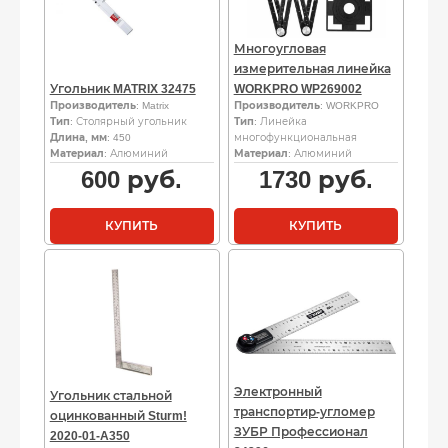
Многоугловая
измерительная линейка
Угольник MATRIX 32475
WORKPRO WP269002
Производитель
: Matrix
Производитель
: WORKPRO
Тип
: Столярный угольник
Тип
: Линейка
Длина, мм
: 450
многофункциональная
Материал
: Алюминий
Материал
: Алюминий
600
руб.
1730
руб.
КУПИТЬ
КУПИТЬ
Электронный
Угольник стальной
транспортир-угломер
оцинкованный Sturm!
ЗУБР Профессионал
2020-01-A350