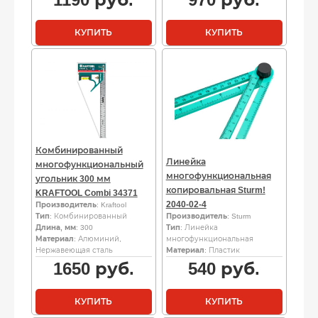
КУПИТЬ
КУПИТЬ
Комбинированный
Линейка
многофункциональный
многофункциональная
угольник 300 мм
копировальная Sturm!
KRAFTOOL Combi 34371
2040-02-4
Производитель
: Kraftool
Тип
: Комбинированный
Производитель
: Sturm
Длина, мм
: 300
Тип
: Линейка
Материал
: Алюминий,
многофункциональная
Нержавеющая сталь
Материал
: Пластик
1650
руб.
540
руб.
КУПИТЬ
КУПИТЬ