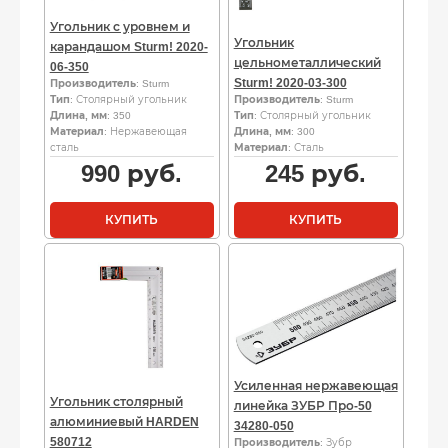
Угольник с уровнем и
Угольник
карандашом Sturm! 2020-
цельнометаллический
06-350
Sturm! 2020-03-300
Производитель
: Sturm
Тип
: Столярный угольник
Производитель
: Sturm
Длина, мм
: 350
Тип
: Столярный угольник
Материал
: Нержавеющая
Длина, мм
: 300
сталь
Материал
: Сталь
990
руб.
245
руб.
КУПИТЬ
КУПИТЬ
Усиленная нержавеющая
Угольник столярный
линейка ЗУБР Про-50
алюминиевый HARDEN
34280-050
580712
Производитель
: Зубр