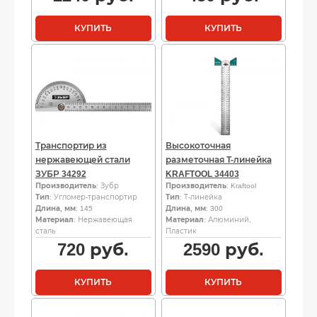
КУПИТЬ
КУПИТЬ
Транспортир из
Высокоточная
нержавеющей стали
разметочная T-линейка
ЗУБР 34292
KRAFTOOL 34403
Производитель
: Зубр
Производитель
: Kraftool
Тип
: Угломер-транспортир
Тип
: Т-линейка
Длина, мм
: 145
Длина, мм
: 300
Материал
: Нержавеющая
Материал
: Алюминий,
сталь
Пластик
720
руб.
2590
руб.
КУПИТЬ
КУПИТЬ