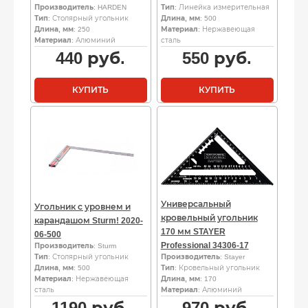
Производитель
: HARDEN
Тип
: Линейка измерительная
Тип
: Столярный угольник
Длина, мм
: 500
Длина, мм
: 250
Материал
: Нержавеющая
Материал
: Алюминий
сталь
440
руб.
550
руб.
КУПИТЬ
КУПИТЬ
Универсальный
Угольник с уровнем и
кровельный угольник
карандашом Sturm! 2020-
170 мм STAYER
06-500
Professional 34306-17
Производитель
: Sturm
Тип
: Столярный угольник
Производитель
: Stayer
Длина, мм
: 500
Тип
: Кровельный угольник
Материал
: Нержавеющая
Длина, мм
: 170
сталь
Материал
: Алюминий
1190
руб.
970
руб.