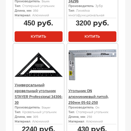
34296
Производитель
: Sturm
Тип
: Столярный угольник
Производитель
: Зубр
Длина, мм
: 350
Тип
: Линейка
Материал
: Алюминий
многофункциональная
450
руб.
3200
руб.
КУПИТЬ
КУПИТЬ
Универсальный
кровельный угольник
Угольник ON
STAYER Professional 34306-
алюминиевый литой,
30
250мм 05-02-250
Производитель
: Stayer
Производитель
: On
Тип
: Кровельный угольник
Тип
: Столярный угольник
Длина, мм
: 305
Длина, мм
: 250
Материал
: Алюминий
Материал
: Алюминий
2240
руб.
430
руб.