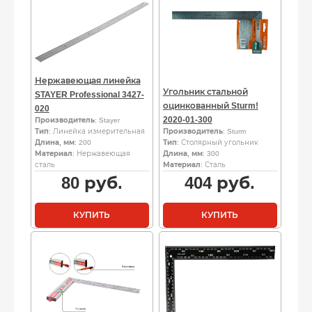
Нержавеющая линейка
Угольник стальной
STAYER Professional 3427-
оцинкованный Sturm!
020
2020-01-300
Производитель
: Stayer
Тип
: Линейка измерительная
Производитель
: Sturm
Длина, мм
: 200
Тип
: Столярный угольник
Материал
: Нержавеющая
Длина, мм
: 300
сталь
Материал
: Сталь
80
руб.
404
руб.
КУПИТЬ
КУПИТЬ