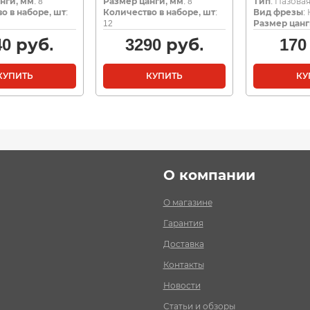
нги, мм
: 8
Размер цанги, мм
: 8
Тип
: Пазова
о в наборе, шт
:
Количество в наборе, шт
:
Вид фрезы
:
12
Размер цанг
40
руб.
3290
руб.
170
КУПИТЬ
КУПИТЬ
КУ
О компании
О магазине
Гарантия
Доставка
Контакты
Новости
Статьи и обзоры