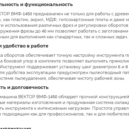
льность и функциональность
ТОР ВМФ-1450 предназначен не только для работы с древес
, как пластик, акрил, МДФ, гипсокартонные плиты и даже мя
и использования различных фрез и регулировки оборотов в 
гружения фрезы до 40 мм позволяет работать с заготовками
ным для выполнения как стандартных, так и сложных задач.
и удобство в работе
а оборотов обеспечивает точную настройку инструмента 
 а боковой упор в комплекте позволяет выполнять прямол
 Инструмент поддерживает установку цанг диаметром 6 и 8
Для удобства эксплуатации предусмотрен пылеотводный па
истеме пылеудаления, обеспечивая чистоту рабочей зоны.
ть и долговечность
машина ВЕКТОР ВМФ-1450 обладает прочной конструкцией 
ые материалы изготовления и продуманная система охлаж
ть инструмента к интенсивным нагрузкам. Простота управл
р подходящим как для профессионалов, так и для любител
омплектация