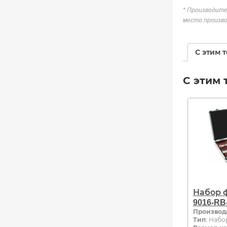
* Производите
место произво
С этим 
С этим 
Набор ф
9016-RB
Производ
Тип
: Набо