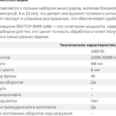
тавляется с полным набором аксессуаров, включая боковой
метра (6, 8 и 12 мм), что делает инструмент готовым к исп
ит паспорт и упаковка для хранения, что обеспечивает удо
машина ВЕКТОР ВМФ-1450 — это сочетание мощности, наде
ыбором для тех, кто ценит точность обработки и хочет пол
а в самых разных задачах.
Технические характеристик
1450 Вт
ротов
11500-32000 
нги
6/8 мм
р цанги
8 мм
од фрезы
40
ка оборотов
Да
уск
–
икролифта
–
одсветки
Нет
ля пылеудаления в комплекте
Да
 постоянных оборотов под нагрузкой
–