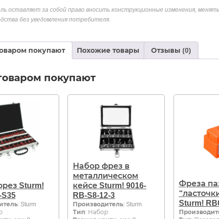
ль оставляет за собой право вносить конструкционные изменения, менять
дства без уведомления потребителя.
товаром покупают
Похожие товары
Отзывы (0)
товаром покупают
Набор фрез в
металлическом
Фреза па
рез Sturm!
кейсе Sturm! 9016-
“ласточки
-S35
RB-S8-12-3
Sturm! RB
итель
: Sturm
Производитель
: Sturm
р
Тип
: Набор
Производит