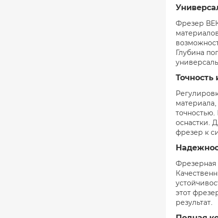
Универса
Фрезер ВЕК
материалов
возможност
Глубина по
универсаль
Точность 
Регулировк
материала,
точностью.
оснастки. 
фрезер к с
Надежнос
Фрезерная 
Качественн
устойчивос
этот фрезе
результат.
Полная к