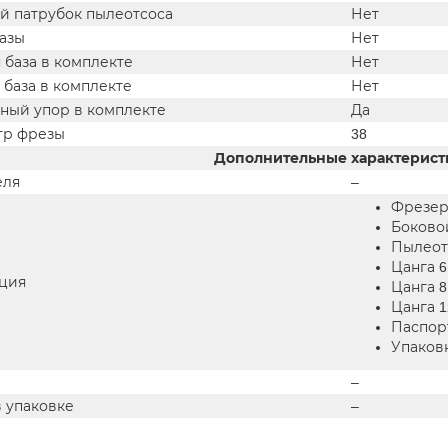
й патрубок пылеотсоса
Нет
азы
Нет
 база в комплекте
Нет
 база в комплекте
Нет
ный упор в комплекте
Да
тр фрезы
38
Дополнительные характерист
еля
–
Фрезер
Боковой
Пылеот
Цанга 6
ция
Цанга 8
Цанга 1
Паспор
Упаков
–
в упаковке
–