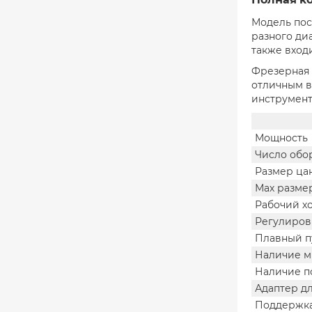
Модель пос
разного диа
также вход
Фрезерная 
отличным в
инструмент
Мощность
Число обо
Размер ца
Мах разме
Рабочий х
Регулиров
Плавный п
Наличие м
Наличие п
Адаптер д
Поддержка