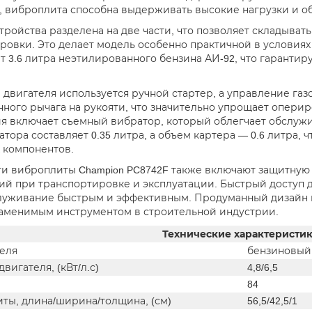
, виброплита способна выдерживать высокие нагрузки и о
тройства разделена на две части, что позволяет складывать
ровки. Это делает модель особенно практичной в условиях
т 3.6 литра неэтилированного бензина АИ-92, что гарантир
а двигателя используется ручной стартер, а управление га
ного рычага на рукояти, что значительно упрощает опери
я включает съемный вибратор, который облегчает обслуж
тора составляет 0.35 литра, а объем картера — 0.6 литра,
 компонентов.
и виброплиты Champion PC8742F также включают защитную 
й при транспортировке и эксплуатации. Быстрый доступ д
луживание быстрым и эффективным. Продуманный дизайн и
аменимым инструментом в строительной индустрии.
Технические характеристи
теля
бензиновый,
вигателя, (кВт/л.с)
4,8/6,5
84
ты, длина/ширина/толщина, (см)
56,5/42,5/1