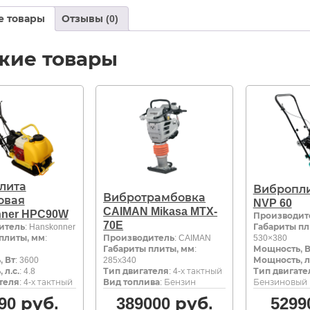
е товары
Отзывы (0)
жие товары
лита
Вибропли
Вибротрамбовка
овая
NVP 60
CAIMAN Mikasa MTX-
nner HPC90W
Производит
70E
итель
: Hanskonner
Габариты пл
плиты, мм
:
Производитель
: CAIMAN
530×380
Габариты плиты, мм
:
Мощность, В
 Вт
: 3600
285х340
Мощность, л.
 л.с.
: 4.8
Тип двигателя
: 4-х тактный
Тип двигате
теля
: 4-х тактный
Вид топлива
: Бензин
Бензиновый
90
руб.
389000
руб.
5299