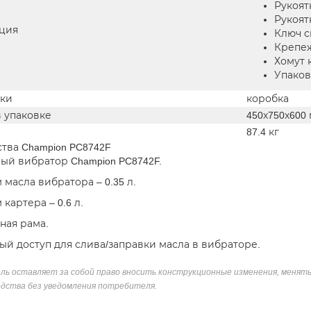
Рукоят
Рукоят
ция
Ключ с
Крепеж
Хомут 
Упаков
вки
коробка
в упаковке
450х750х600
87.4 кг
ва Champion PC8742F
ый вибратор Champion PC8742F.
 масла вибратора – 0.35 л.
картера – 0.6 л.
ная рама.
ый доступ для слива/заправки масла в вибраторе.
ль оставляет за собой право вносить конструкционные изменения, менять
дства без уведомления потребителя.