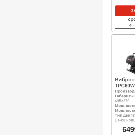
З
ср
4 
Виброп
TPC60W
Производ
Габариты 
495×370
Мощность,
Мощность,
Тип двига
Бензинов
649