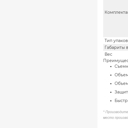
Комплекта
Тип упако
Габариты 
Вес
Преимущест
Съемн
Объем
Объем 
Защит
Быстр
* Производите
место произво