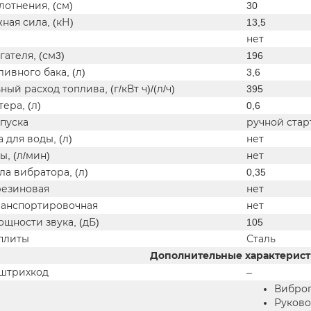
лотнения, (см)
30
ая сила, (кН)
13,5
нет
ателя, (см3)
196
ивного бака, (л)
3,6
ый расход топлива, (г/кВт ч)/(л/ч)
395
ера, (л)
0,6
пуска
ручной стар
 для воды, (л)
нет
ы, (л/мин)
нет
а вибратора, (л)
0,35
резиновая
нет
ранспортировочная
нет
щности звука, (дБ)
105
плиты
Сталь
Дополнительные характерис
штрихкод
–
Виброп
Руково