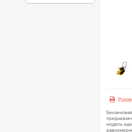
Руков
Бензиновая
предназнач
модель иде
равномерно