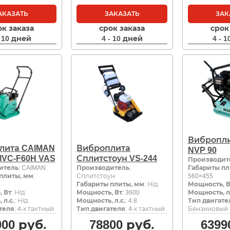
АКАЗАТЬ
ЗАКАЗАТЬ
ЗАК
ок заказа
срок заказа
срок
- 10 дней
4 - 10 дней
4 - 
Вибропли
лита CAIMAN
Виброплита
NVP 90
MVC-F60H VAS
Сплитстоун VS-244
Производит
итель
: CAIMAN
Производитель
:
Габариты пл
плиты, мм
:
Сплитстоун
560×455
Габариты плиты, мм
: Н/д
Мощность, В
 Вт
: Н/д
Мощность, Вт
: 3600
Мощность, л.
 л.с.
: Н/д
Мощность, л.с.
: 4.8
Тип двигате
теля
: 4-х тактный
Тип двигателя
: 4-х тактный
Бензиновый
000
руб.
78800
руб.
6399