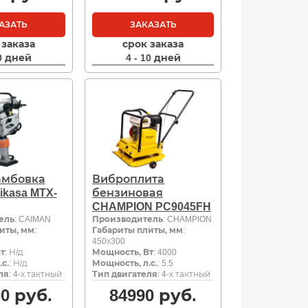
АЗАТЬ
ЗАКАЗАТЬ
 заказа
срок заказа
10 дней
4 - 10 дней
амбовка
Виброплита
ikasa MTX-
бензиновая
CHAMPION PC9045FH
ель
: CAIMAN
Производитель
: CHAMPION
иты, мм
:
Габариты плиты, мм
:
450х300
т
: Н/д
Мощность, Вт
: 4000
с.
: Н/д
Мощность, л.с.
: 5.5
ля
: 4-х тактный
Тип двигателя
: 4-х тактный
00
руб.
84990
руб.