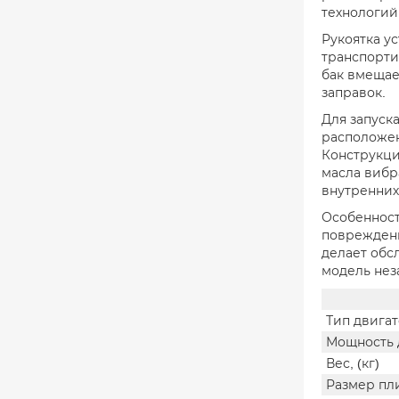
технологий
Рукоятка ус
транспорти
бак вмещае
заправок.
Для запуск
расположен
Конструкци
масла вибра
внутренних
Особенност
повреждени
делает обс
модель нез
Тип двига
Мощность д
Вес, (кг)
Размер пли