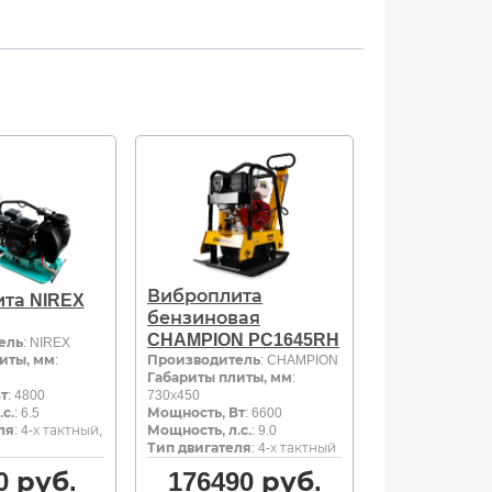
Виброплита
та NIREX
бензиновая
CHAMPION PC1645RH
ель
: NIREX
иты, мм
:
Производитель
: CHAMPION
Габариты плиты, мм
:
т
: 4800
730х450
с.
: 6.5
Мощность, Вт
: 6600
ля
: 4-х тактный,
Мощность, л.с.
: 9.0
Тип двигателя
: 4-х тактный
0
руб.
176490
руб.