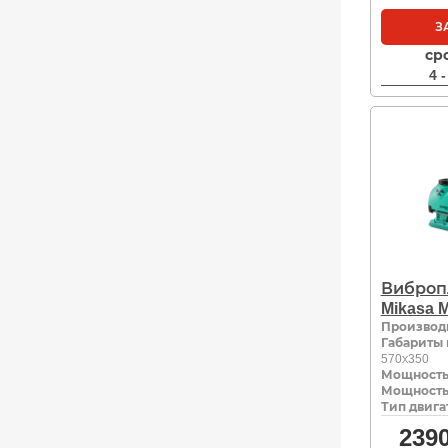
З
ср
4 
Виброп
Mikasa 
Производ
Габариты 
570х350
Мощность,
Мощность,
Тип двига
239