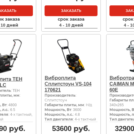
АКАЗАТЬ
ЗАКАЗАТЬ
ЗАК
ок заказа
срок заказа
срок
- 10 дней
4 - 10 дней
4 - 
Виброплита
Вибротр
лита TEH
Сплитстоун VS-104
CAIMAN M
LC
170621
60E
итель
: TEH
плиты, мм
:
Производитель
:
Производит
Сплитстоун
Габариты пл
 Вт
: 4800
Габариты плиты, мм
: Н/д
340х265
 л.с.
: 6.5
Мощность, Вт
: 3600
Мощность, В
теля
: 4-х тактный,
Мощность, л.с.
: 4.8
Мощность, л.
ый
Тип двигателя
: 4-х тактный
Тип двигате
90
руб.
53600
руб.
3290