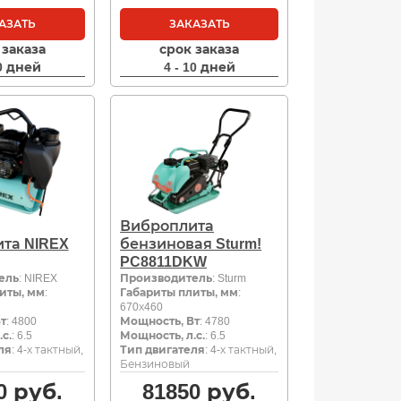
АЗАТЬ
ЗАКАЗАТЬ
 заказа
срок заказа
10 дней
4 - 10 дней
Виброплита
та NIREX
бензиновая Sturm!
PC8811DKW
ель
: NIREX
Производитель
: Sturm
иты, мм
:
Габариты плиты, мм
:
670х460
т
: 4800
Мощность, Вт
: 4780
с.
: 6.5
Мощность, л.с.
: 6.5
ля
: 4-х тактный,
Тип двигателя
: 4-х тактный,
Бензиновый
0
руб.
81850
руб.