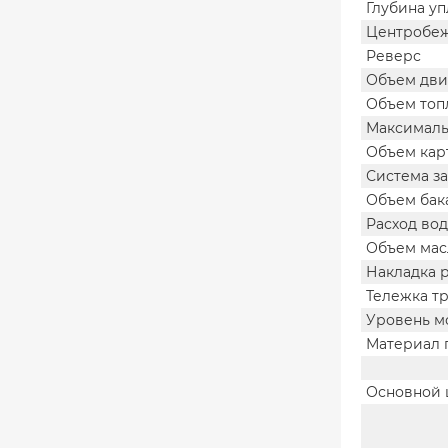
Глубина уп
Центробежн
Реверс
Объем двиг
Объем топл
Максимальн
Объем карт
Система за
Объем бака
Расход вод
Объем масл
Накладка 
Тележка т
Уровень мо
Материал 
Основной 