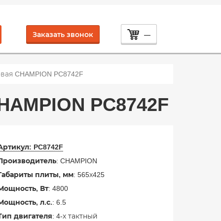
Заказать звонок
—
вая CHAMPION PC8742F
HAMPION PC8742F
Артикул:
PC8742F
Производитель
: CHAMPION
Габариты плиты, мм
: 565х425
Мощность, Вт
: 4800
Мощность, л.с.
: 6.5
Тип двигателя
: 4-х тактный