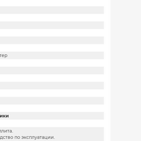
тер
тики
лита.
дство по эксплуатации.