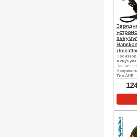
Зарядн
устройс
аккуму
Hanskon
Unibatte
Производ
Аккумуля
Hanskonner 
Напряжен
Тип АКБ
: 
12