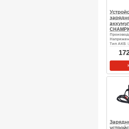
Устройс
зарядн
аккуму
CHAMPI
Производ
Напряжен
Тип АКБ
: 
17
Зарядн
устройс