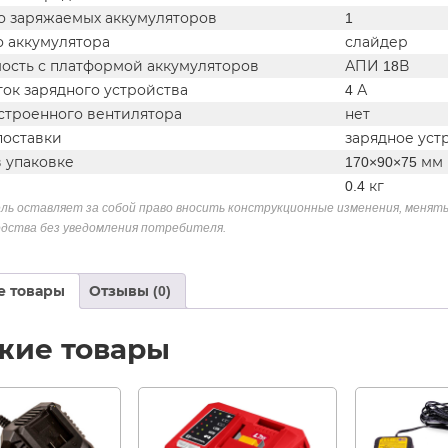
о заряжаемых аккумуляторов
1
о аккумулятора
слайдер
ость с платформой аккумуляторов
АПИ 18В
ок зарядного устройства
4 А
строенного вентилятора
нет
поставки
зарядное уст
в упаковке
170×90×75 мм
0.4 кг
ль оставляет за собой право вносить конструкционные изменения, менять
дства без уведомления потребителя.
е товары
Отзывы (0)
жие товары