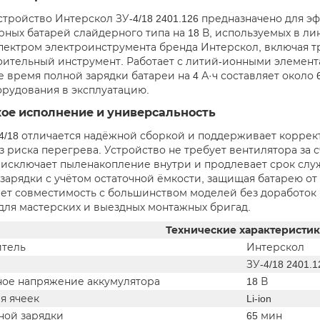
стройство Интерскол ЗУ-4/18 2401.126 предназначено для э
рных батарей слайдерного типа на 18 В, используемых в л
ектром электроинструмента бренда Интерскол, включая т
оительный инструмент. Работает с литий-ионными элемент
е время полной зарядки батареи на 4 А·ч составляет около 
орудования в эксплуатацию.
кое исполнение и универсальность
4/18 отличается надёжной сборкой и поддерживает коррек
з риска перегрева. Устройство не требует вентилятора за 
о исключает пыленакопление внутри и продлевает срок сл
зарядки с учётом остаточной ёмкости, защищая батарею от
ет совместимость с большинством моделей без доработок и
ля мастерских и выездных монтажных бригад.
Технические характеристи
тель
Интерскол
ЗУ-4/18 2401.1
ое напряжение аккумулятора
18 В
я ячеек
Li-ion
ной зарядки
65 мин