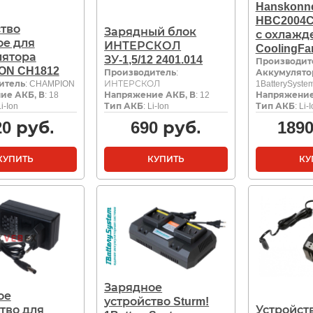
Hanskonn
HBC2004C 
тво
Зарядный блок
с охлажд
ое для
ИНТЕРСКОЛ
CoolingFa
лятора
ЗУ-1,5/12 2401.014
Производит
ON CH1812
Производитель
:
Аккумулято
итель
: CHAMPION
ИНТЕРСКОЛ
1BatterySyste
ие АКБ, В
: 18
Напряжение АКБ, В
: 12
Напряжение
Li-Ion
Тип АКБ
: Li-Ion
Тип АКБ
: Li-
20
руб.
690
руб.
189
КУПИТЬ
КУПИТЬ
КУ
Зарядное
ое
устройство Sturm!
тво для
Устройст