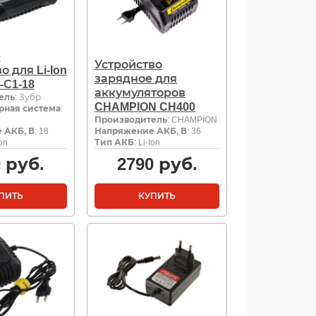
е
Устройство
о для Li-Ion
зарядное для
-С1-18
аккумуляторов
ель
: Зубр
CHAMPION CH400
рная система
:
Производитель
: CHAMPION
 АКБ, В
: 18
Напряжение АКБ, В
: 36
Ion
Тип АКБ
: Li-Ion
0
руб.
2790
руб.
ПИТЬ
КУПИТЬ