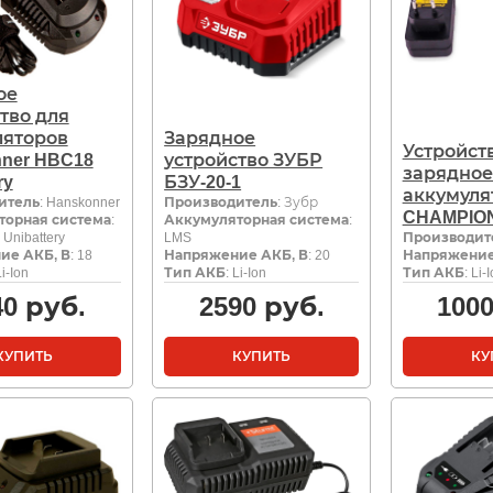
ое
тво для
ляторов
Зарядное
Устройст
ner HBC18
устройство ЗУБР
зарядное
ry
БЗУ-20-1
аккумуля
итель
: Hanskonner
Производитель
: Зубр
CHAMPION
торная система
:
Аккумуляторная система
:
Unibattery
LMS
Производит
ие АКБ, В
: 18
Напряжение АКБ, В
: 20
Напряжение
Li-Ion
Тип АКБ
: Li-Ion
Тип АКБ
: Li-
40
руб.
2590
руб.
100
КУПИТЬ
КУПИТЬ
КУ