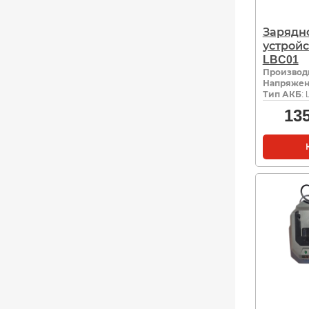
Зарядн
устройс
LBC01
Производ
Напряжен
Тип АКБ
: 
13