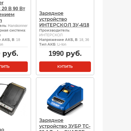
er
20 В 90 Вт
Зарядное
ением
устройство
n
ИНТЕРСКОЛ ЗУ-4/18
ель
: Hanskonner
рная система
:
Производитель
:
m
ИНТЕРСКОЛ
 АКБ, В
: 18
Напряжение АКБ, В
: 18, 36
Ion
Тип АКБ
: Li-Ion
0
руб.
1990
руб.
ПИТЬ
КУПИТЬ
Зарядное
устройство ЗУБР TC-
во