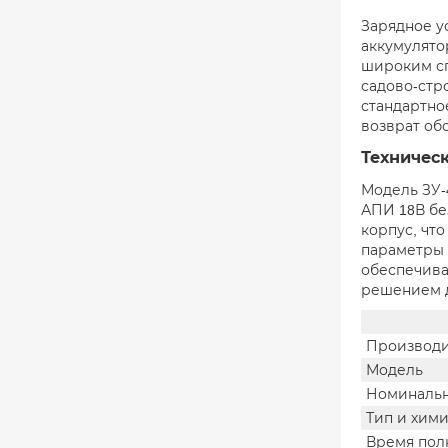
Зарядное у
аккумулято
широким сп
садово-стр
стандартно
возврат об
Техничес
Модель ЗУ-
АПИ 18В бе
корпус, чт
параметры 
обеспечива
решением д
Производи
Модель
Номинальн
Тип и хими
Время пол