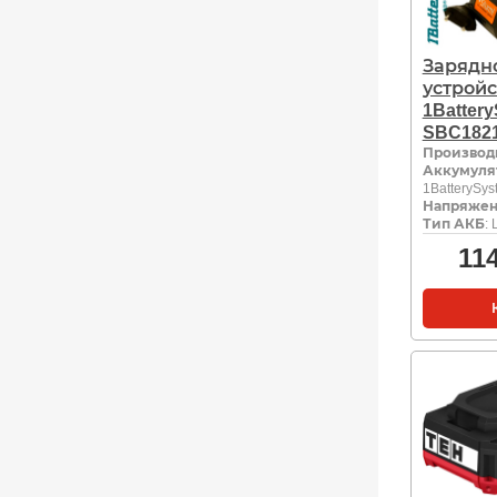
Зарядн
устройс
1Batter
SBC182
Производ
Аккумуля
1BatterySys
Напряжен
Тип АКБ
: 
11