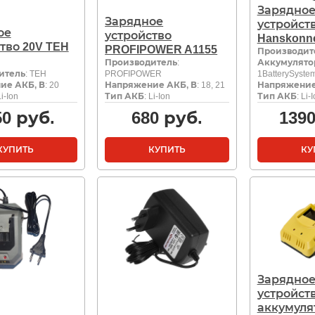
Зарядно
Зарядное
устройст
ое
устройство
Hanskonn
тво 20V TEH
PROFIPOWER A1155
Производит
Производитель
:
Аккумулято
итель
: TEH
PROFIPOWER
1BatterySyste
ие АКБ, В
: 20
Напряжение АКБ, В
: 18, 21
Напряжение
Li-Ion
Тип АКБ
: Li-Ion
Тип АКБ
: Li-
50
руб.
680
руб.
139
КУПИТЬ
КУПИТЬ
КУ
Зарядно
устройст
аккумуля