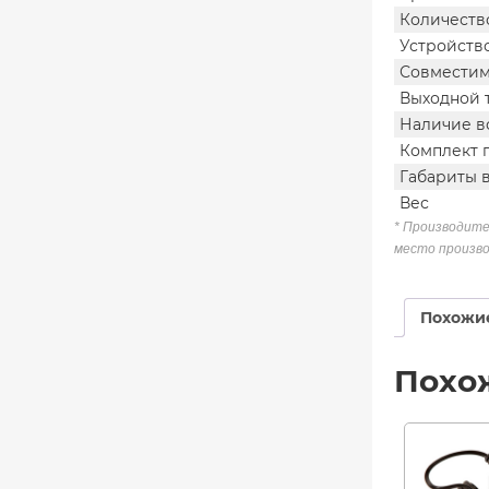
Количеств
Устройств
Совместим
Выходной т
Наличие в
Комплект 
Габариты 
Вес
* Производите
место произво
Похожи
Похо