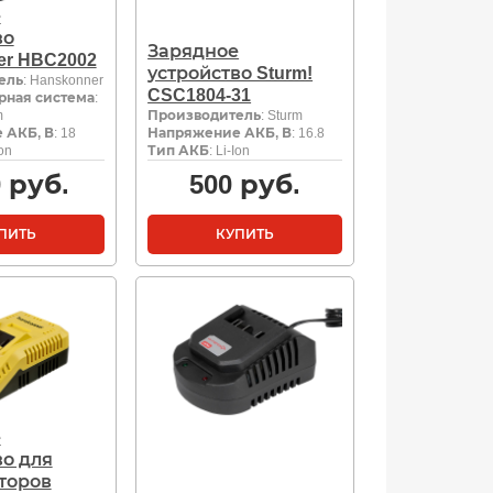
е
во
Зарядное
er HBC2002
устройство Sturm!
ель
: Hanskonner
CSC1804-31
рная система
:
m
Производитель
: Sturm
 АКБ, В
: 18
Напряжение АКБ, В
: 16.8
Ion
Тип АКБ
: Li-Ion
0
руб.
500
руб.
ПИТЬ
КУПИТЬ
е
во для
торов