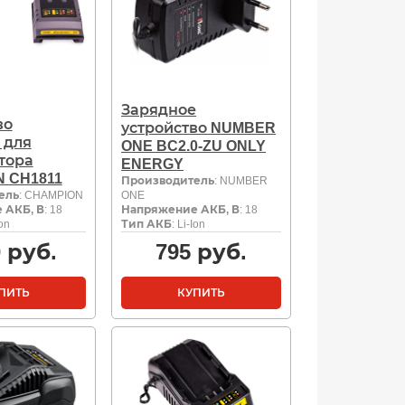
Зарядное
во
устройство NUMBER
 для
ONE BC2.0-ZU ONLY
тора
ENERGY
 CH1811
Производитель
: NUMBER
ель
: CHAMPION
ONE
 АКБ, В
: 18
Напряжение АКБ, В
: 18
Ion
Тип АКБ
: Li-Ion
0
руб.
795
руб.
ПИТЬ
КУПИТЬ