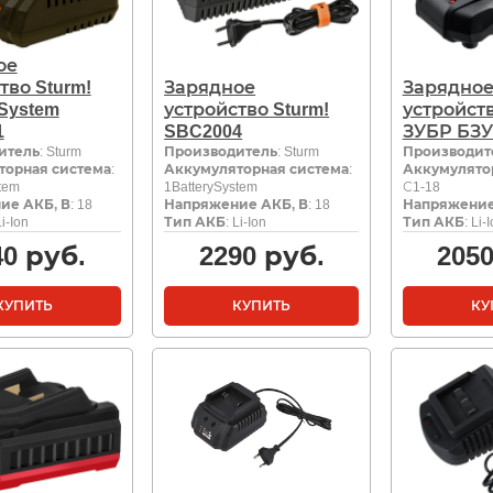
ое
тво Sturm!
Зарядное
Зарядно
ySystem
устройство Sturm!
устройств
1
SBC2004
ЗУБР БЗУ
итель
: Sturm
Производитель
: Sturm
Производит
торная система
:
Аккумуляторная система
:
Аккумулято
tem
1BatterySystem
С1-18
ие АКБ, В
: 18
Напряжение АКБ, В
: 18
Напряжение
Li-Ion
Тип АКБ
: Li-Ion
Тип АКБ
: Li-
40
руб.
2290
руб.
205
КУПИТЬ
КУПИТЬ
КУ