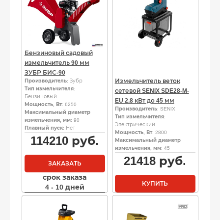
Бензиновый садовый
измельчитель 90 мм
ЗУБР БИС-90
Измельчитель веток
Производитель
: Зубр
Тип измельчителя
:
сетевой SENIX SDE28-M-
Бензиновый
EU 2.8 кВт до 45 мм
Мощность, Вт
: 6250
Производитель
: SENIX
Максимальный диаметр
Тип измельчителя
:
измельчения, мм
: 90
Электрический
Плавный пуск
: Нет
Мощность, Вт
: 2800
114210
руб.
Максимальный диаметр
измельчения, мм
: 45
21418
руб.
ЗАКАЗАТЬ
срок заказа
КУПИТЬ
4 - 10 дней