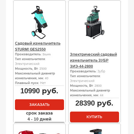
Садовый измельчитель
STURM! GES2550
Электрический садовый
Производитель
: Sturm
Тип измельчителя
:
измельчитель ЗУБР
Электрический
ЗИЭ-44-2800
Мощность, Вт
: 2500
Производитель
: Зубр
Максимальный диаметр
Тип измельчителя
:
измельчения, мм
: 40
Электрический
Плавный пуск
: Нет
Мощность, Вт
: 2800
10990
руб.
Максимальный диаметр
измельчения, мм
: 44
28390
руб.
ЗАКАЗАТЬ
срок заказа
КУПИТЬ
4 - 10 дней