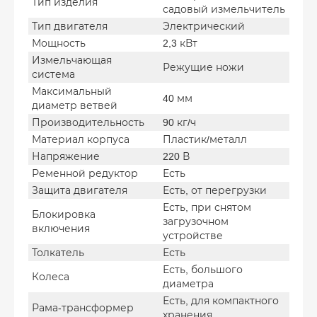
Тип изделия
садовый измельчитель
Тип двигателя
Электрический
Мощность
2,3 кВт
Измельчающая
Режущие ножи
система
Максимальный
40 мм
диаметр ветвей
Производительность
90 кг/ч
Материал корпуса
Пластик/металл
Напряжение
220 В
Ременной редуктор
Есть
Защита двигателя
Есть, от перегрузки
Есть, при снятом
Блокировка
загрузочном
включения
устройстве
Толкатель
Есть
Есть, большого
Колеса
диаметра
Есть, для компактного
Рама-трансформер
хранения