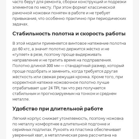
часто берут для ремонта, сборки конструкций и подрезки
элементов по месту. При этом формат классической
рамочной ножовки понятен в работе и не требует
привыкания, что особенно практично при периодических
задачах.
Стабильность полотна и скорость работы
В этой модели применяется винтовое натяжение полотна
до 60 кгс, а значит полотно держится жёстко и не
«гуляет» в резе, поэтому проще выдерживать
направление и не тратить время на подправления.
Полотно длиной 300 мм — стандартный размер, который
проще подобрать и заменить, когда требуется другая
жёсткость или свежая режущая кромка. Кроме того, при
корректной натяжке ножовочное полотно лучше
отрабатывает шаг 24 TPI, так что рез получается
стабильным и прогнозируемым на тонком и среднем
металле.
Удобство при длительной работе
Лёгкий корпус снижает утомляемость, поэтому ножовка
по металлу комфортнее в длительной подгонке и
серийных подпилах. Рукоять из пластика обеспечивает
уверенный хват, а металлическая рама рассчитана на