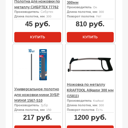
Полотна для ножовки по
300мм
металлу СИБРТЕХ 77762
Производитель
: On
Производитель
: Сибртех
Длина полотна, мм
: 300
Длина полотна, мм
: 300
Поворот полотна
: Нет
45
руб.
810
руб.
КУПИТЬ
КУПИТЬ
Ножовка по металлу
Универсальное полотно
KRAFTOOL Alligator 300 мм
для ножовки-мини ЗУБР
(15811)
МИНИ 1567-S10
Производитель
: Kraftool
Производитель
: Зубр
Длина полотна, мм
: 300
Длина полотна, мм
: 150
Поворот полотна
: Есть
217
руб.
1200
руб.