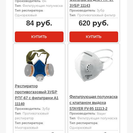
Производитель
: On
ЗУБР 11143
Тип
: Фильтрующая полумаска
Тип респиратора
:
Производитель
: Зубр
Одноразовый
Тип
: Противогазовый фильтр
84
руб.
620
руб.
КУПИТЬ
КУПИТЬ
Респиратор
противогазовый ЗУБР
Фильтрующая полумаска
РПГ-67 с фильтрами А1
с клапаном выдоха
11140
STAYER FV-95 11113-2
Производитель
: Зубр
Тип
: Противогазовый
Производитель
: Stayer
респиратор
Тип
: Фильтрующая полумаска
Тип респиратора
:
Тип респиратора
:
Многоразовый
Одноразовый