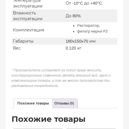
Температура
От -10°C до +40°C
эксплуатации
Влажность
До 80%
эксплуатации
Респиратор,
Комплектация
фильтр марки Р2
Габариты
180x150x70 мм
Вес
0.120 кг
* Производитель оставляет за собой право вносить
конструкционные изменения, менять внешний вид, цвет и
комплектацию товара, а так же место производства без
уведомления потребителя.
Похожие товары
Отзывы (0)
Похожие товары