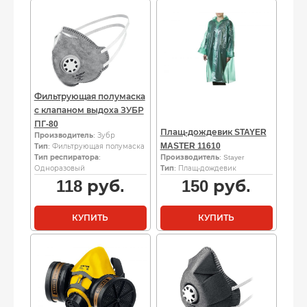
Фильтрующая полумаска
с клапаном выдоха ЗУБР
ПГ-80
Плащ-дождевик STAYER
Производитель
: Зубр
MASTER 11610
Тип
: Фильтрующая полумаска
Тип респиратора
:
Производитель
: Stayer
Одноразовый
Тип
: Плащ-дождевик
118
руб.
150
руб.
КУПИТЬ
КУПИТЬ