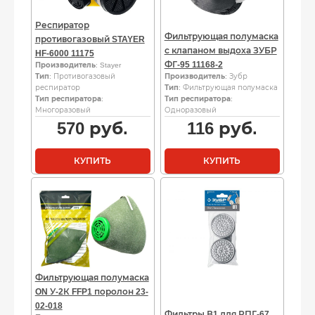
Респиратор
Фильтрующая полумаска
противогазовый STAYER
с клапаном выдоха ЗУБР
HF-6000 11175
ФГ-95 11168-2
Производитель
: Stayer
Тип
: Противогазовый
Производитель
: Зубр
респиратор
Тип
: Фильтрующая полумаска
Тип респиратора
:
Тип респиратора
:
Многоразовый
Одноразовый
570
руб.
116
руб.
КУПИТЬ
КУПИТЬ
Фильтрующая полумаска
ON У-2К FFP1 поролон 23-
02-018
Фильтры В1 для РПГ-67