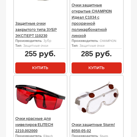
Очки защитные
открытые CHAMPION
Идеал C1034 с
Защитные очки
прозрачной
закрытого типа ЗУБР
поликарбонатной
ЭКСПЕРТ 110230
линзой
Производитель
: Зубр
Производитель
: CHAMPION
Тип
: Защитные очки
Тип
: Защитные очки
255
руб.
285
руб.
КУПИТЬ
КУПИТЬ
Очки красные для
нивелиров ELITECH
Очки защитные Sturm!
2210.002000
8050-05-02
Производитель
: Elitech
Производитель
: Sturm