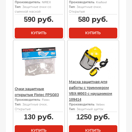
Производитель
: NIREX
Производитель
: Kraftool
Тип
: Защитные очки со
Тип
: Защитные очки,
съемной маской
Открытые
590
руб.
580
руб.
КУПИТЬ
КУПИТЬ
Маска защитная для
работы с триммером
Очки защитные
VBX-M003 с наушником
открытые Fixtec FPSG03
109414
Производитель
: Fixtec
Тип
: Защитные очки,
Производитель
: Vebex
Открытые
Тип
: Защитный щиток
130
руб.
1250
руб.
КУПИТЬ
КУПИТЬ