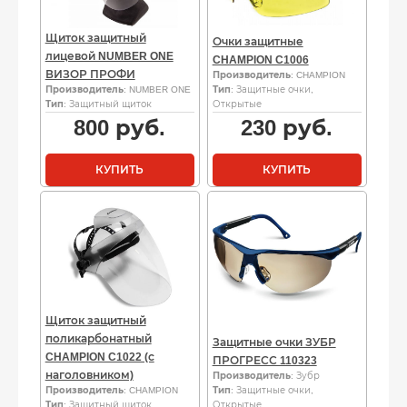
Щиток защитный
Очки защитные
лицевой NUMBER ONE
CHAMPION C1006
ВИЗОР ПРОФИ
Производитель
: CHAMPION
Производитель
: NUMBER ONE
Тип
: Защитные очки,
Тип
: Защитный щиток
Открытые
800
руб.
230
руб.
КУПИТЬ
КУПИТЬ
Щиток защитный
поликарбонатный
Защитные очки ЗУБР
CHAMPION C1022 (с
ПРОГРЕСС 110323
наголовником)
Производитель
: Зубр
Производитель
: CHAMPION
Тип
: Защитные очки,
Тип
: Защитный щиток
Открытые