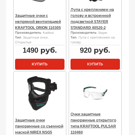
Лупа с креплением на
Защитные очки с
голову и встроенной
непрямой вентиляцией
подсветкой STAYER
KRAFTOOL ORION 110305
STANDARD 40520-2
Производитель
: Kraftool
Производитель
: Stayer
Тип
: Защитные очки,
Тип
: Лупа с креплением на
Открытые
голову
1490
руб.
920
руб.
КУПИТЬ
КУПИТЬ
Очки защитные
Защитные очки
панорамные открытого
панорамные со съемной
типа KRAFTOOL PULSAR
маской NIREX NSG5
110460