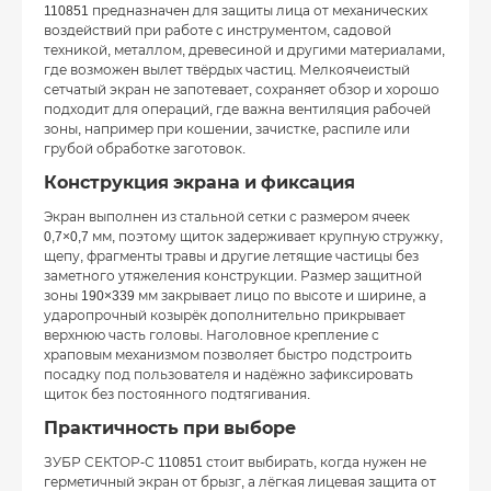
110851 предназначен для защиты лица от механических
воздействий при работе с инструментом, садовой
техникой, металлом, древесиной и другими материалами,
где возможен вылет твёрдых частиц. Мелкоячеистый
сетчатый экран не запотевает, сохраняет обзор и хорошо
подходит для операций, где важна вентиляция рабочей
зоны, например при кошении, зачистке, распиле или
грубой обработке заготовок.
Конструкция экрана и фиксация
Экран выполнен из стальной сетки с размером ячеек
0,7×0,7 мм, поэтому щиток задерживает крупную стружку,
щепу, фрагменты травы и другие летящие частицы без
заметного утяжеления конструкции. Размер защитной
зоны 190×339 мм закрывает лицо по высоте и ширине, а
ударопрочный козырёк дополнительно прикрывает
верхнюю часть головы. Наголовное крепление с
храповым механизмом позволяет быстро подстроить
посадку под пользователя и надёжно зафиксировать
щиток без постоянного подтягивания.
Практичность при выборе
ЗУБР СЕКТОР-С 110851 стоит выбирать, когда нужен не
герметичный экран от брызг, а лёгкая лицевая защита от