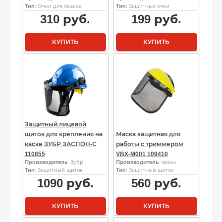
Тип
: Очки для лазера
Тип
: Защитные очки
310
руб.
199
руб.
КУПИТЬ
КУПИТЬ
Защитный лицевой
щиток для крепления на
Маска защитная для
каске ЗУБР ЗАСЛОН-С
работы с триммером
110855
VBX-M001 109410
Производитель
: Зубр
Производитель
: Vebex
Тип
: Защитный щиток
Тип
: Защитный щиток
1090
руб.
560
руб.
КУПИТЬ
КУПИТЬ