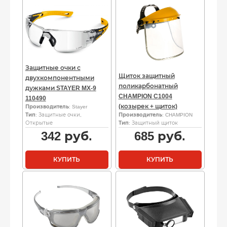
Защитные очки с
Щиток защитный
двухкомпонентными
поликарбонатный
дужками STAYER MX-9
CHAMPION C1004
110490
(козырек + щиток)
Производитель
: Stayer
Тип
: Защитные очки,
Производитель
: CHAMPION
Открытые
Тип
: Защитный щиток
342
руб.
685
руб.
КУПИТЬ
КУПИТЬ