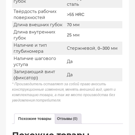
губок
сталь
Твёрдость рабочих
>55 HRC
поверхностей
Длина внешних губок
70 мм
Длина внутренних
25 мм
губок
Наличие и тип
Стержневой, 0–300 мм
глубиномера
Наличие шагового
Да
уступа
Запирающий винт
Да
(фиксатор)
* Производитель оставляет за собой право вносить
конструкционные изменения, менять внешний вид, цвет и
комплектацию товара, а так же место производства без
уведомления потребителя.
Похожие товары
Отзывы (0)