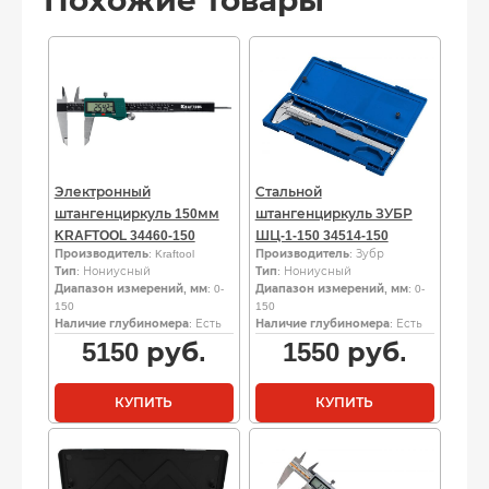
Похожие товары
Электронный
Стальной
штангенциркуль 150мм
штангенциркуль ЗУБР
KRAFTOOL 34460-150
ШЦ-1-150 34514-150
Производитель
: Kraftool
Производитель
: Зубр
Тип
: Нониусный
Тип
: Нониусный
Диапазон измерений, мм
: 0-
Диапазон измерений, мм
: 0-
150
150
Наличие глубиномера
: Есть
Наличие глубиномера
: Есть
5150
руб.
1550
руб.
КУПИТЬ
КУПИТЬ