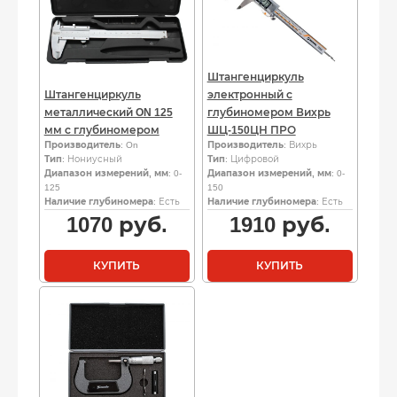
Штангенциркуль
Штангенциркуль
электронный с
металлический ON 125
глубиномером Вихрь
мм с глубиномером
ШЦ-150ЦН ПРО
Производитель
: On
Производитель
: Вихрь
Тип
: Нониусный
Тип
: Цифровой
Диапазон измерений, мм
: 0-
Диапазон измерений, мм
: 0-
125
150
Наличие глубиномера
: Есть
Наличие глубиномера
: Есть
1070
руб.
1910
руб.
КУПИТЬ
КУПИТЬ