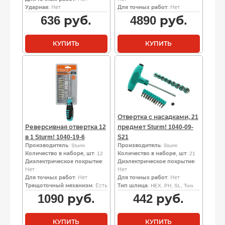
Ударная
: Нет
Для точных работ
: Нет
636
руб.
4890
руб.
КУПИТЬ
КУПИТЬ
Отвертка с насадками, 21
Реверсивная отвертка 12
предмет Sturm! 1040-09-
в 1 Sturm! 1040-19-6
S21
Производитель
: Sturm
Производитель
: Sturm
Количество в наборе, шт
: 12
Количество в наборе, шт
: 21
Диэлектрическое покрытие
:
Диэлектрическое покрытие
:
Нет
Нет
Для точных работ
: Нет
Для точных работ
: Нет
Трещоточный механизм
: Есть
Тип шлица
: HEX, PH, SL, Torx
1090
руб.
442
руб.
КУПИТЬ
КУПИТЬ