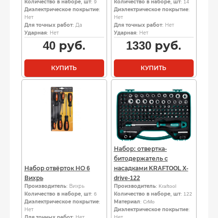
Количество в наборе, шт
: 9
Количество в наборе, шт
: 14
Диэлектрическое покрытие
:
Диэлектрическое покрытие
:
Нет
Нет
Для точных работ
: Да
Для точных работ
: Нет
Ударная
: Нет
Ударная
: Нет
40
руб.
1330
руб.
КУПИТЬ
КУПИТЬ
Набор: отвертка-
битодержатель с
Набор отвёрток НО 6
насадками KRAFTOOL X-
Вихрь
drive-122
Производитель
: Вихрь
Производитель
: Kraftool
Количество в наборе, шт
: 6
Количество в наборе, шт
: 122
Диэлектрическое покрытие
:
Материал
: CrMo
Нет
Диэлектрическое покрытие
:
Для точных работ
: Нет
Нет