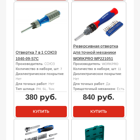
Реверсивная отвертка
Отвертка 7 в 1 СОЮЗ
для точной механики
1040-09-S7C
WORKPRO WP221051
Производитель
: СОЮЗ
Производитель
: WORKPRO
Количество в наборе, шт
: 7
Количество в наборе, шт
: 11
Диэлектрическое покрытие
:
Диэлектрическое покрытие
:
Нет
Нет
Для точных работ
: Нет
Для точных работ
: Да
Тип шлица
: PH, SL, Torx
Трещоточный механизм
: Есть
380
руб.
840
руб.
КУПИТЬ
КУПИТЬ