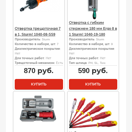
Отвертка с гибким
Отвертка трещоточная 7
стержнем 180 мм Ergo 8 в
в 1, Sturm! 1040-08-SS9
1 Sturm! 1040-19-180
Производитель
: Sturm
Производитель
: Sturm
Количество в наборе, шт
: 7
Количество в наборе, шт
: 9
Диэлектрическое покрытие
:
Диэлектрическое покрытие
:
Нет
Нет
Для точных работ
: Нет
Для точных работ
: Нет
Трещоточный механизм
: Есть
Тип шлица
: PH, SL, Torx
870
руб.
590
руб.
КУПИТЬ
КУПИТЬ