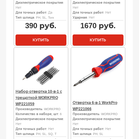
Диэлектрическое покрытие
:
Диэлектрическое покрытие
:
Нет
Нет
Для точных работ
: Да
Для точных работ
: Нет
Тип шлица
: PH, SL, Torx
Ударная
: Нет
390
руб.
1670
руб.
КУПИТЬ
КУПИТЬ
Набор отвертка 10-в-1 с
трещоткой WORKPRO
Отвертка 6-в-1 WorkPro
WP221059
WP221066
Производитель
: WORKPRO
Количество в наборе, шт
: 6
Производитель
: WORKPRO
Диэлектрическое покрытие
:
Диэлектрическое покрытие
:
Нет
Нет
Для точных работ
: Нет
Для точных работ
: Нет
Тип шлица
: PH, SL, SQ, T
Тип шлица
: PH, SL