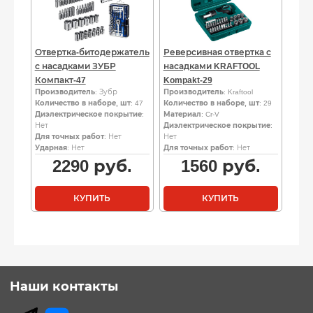
Отвертка-битодержатель
Реверсивная отвертка с
с насадками ЗУБР
насадками KRAFTOOL
Компакт-47
Kompakt-29
Производитель
: Зубр
Производитель
: Kraftool
Количество в наборе, шт
: 47
Количество в наборе, шт
: 29
Диэлектрическое покрытие
:
Материал
: Cr-V
Нет
Диэлектрическое покрытие
:
Для точных работ
: Нет
Нет
Ударная
: Нет
Для точных работ
: Нет
2290
руб.
1560
руб.
КУПИТЬ
КУПИТЬ
Наши контакты