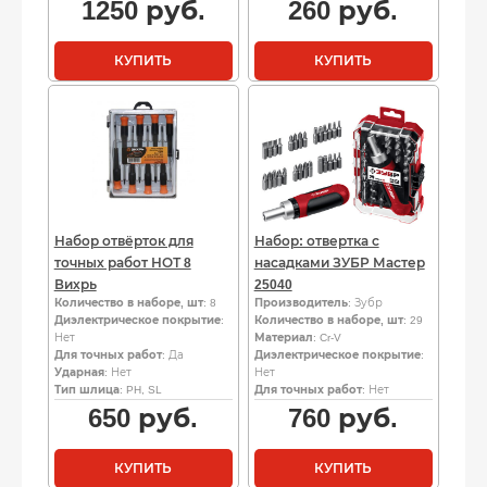
1250
руб.
260
руб.
КУПИТЬ
КУПИТЬ
Набор отвёрток для
Набор: отвертка с
точных работ НОТ 8
насадками ЗУБР Мастер
Вихрь
25040
Количество в наборе, шт
: 8
Производитель
: Зубр
Диэлектрическое покрытие
:
Количество в наборе, шт
: 29
Нет
Материал
: Cr-V
Для точных работ
: Да
Диэлектрическое покрытие
:
Ударная
: Нет
Нет
Тип шлица
: PH, SL
Для точных работ
: Нет
650
руб.
760
руб.
КУПИТЬ
КУПИТЬ