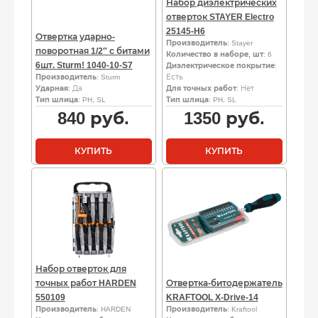
Набор диэлектрических
отверток STAYER Electro
25145-H6
Отвертка ударно-
Производитель
: Stayer
поворотная 1/2″ с битами
Количество в наборе, шт
: 6
6шт. Sturm! 1040-10-S7
Диэлектрическое покрытие
:
Производитель
: Sturm
Есть
Ударная
: Да
Для точных работ
: Нет
Тип шлица
: PH, SL
Тип шлица
: PH, SL
840
руб.
1350
руб.
КУПИТЬ
КУПИТЬ
Набор отверток для
точных работ HARDEN
Отвертка-битодержатель
550109
KRAFTOOL X-Drive-14
Производитель
: HARDEN
Производитель
: Kraftool