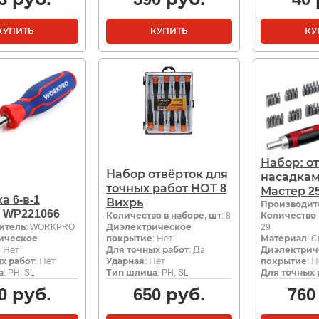
КУПИТЬ
КУПИТЬ
КУ
Набор: от
Набор отвёрток для
насадкам
точных работ НОТ 8
Мастер 2
а 6-в-1
Вихрь
Производит
 WP221066
Количество в наборе, шт
: 8
Количество 
итель
: WORKPRO
Диэлектрическое
29
ическое
покрытие
: Нет
Материал
: C
: Нет
Для точных работ
: Да
Диэлектрич
х работ
: Нет
Ударная
: Нет
покрытие
: 
а
: PH, SL
Тип шлица
: PH, SL
Для точных 
0
руб.
650
руб.
760