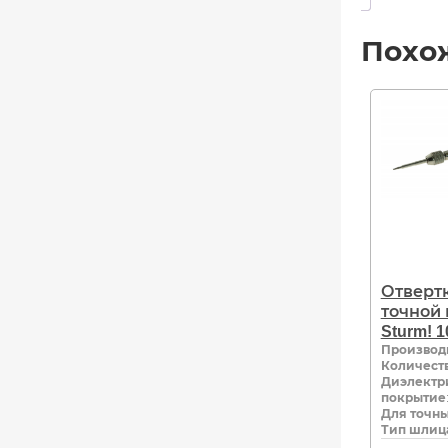
Похо
Отвертк
точной
Sturm! 1
Производ
Количеств
Диэлектр
покрытие
Для точны
Тип шлиц