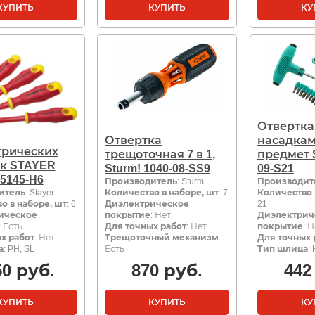
КУПИТЬ
КУПИТЬ
КУ
Отвертка
Отвертка
насадкам
трических
трещоточная 7 в 1,
предмет S
ок STAYER
Sturm! 1040-08-SS9
09-S21
25145-H6
Производитель
: Sturm
Производит
итель
: Stayer
Количество в наборе, шт
: 7
Количество 
о в наборе, шт
: 6
Диэлектрическое
21
ическое
покрытие
: Нет
Диэлектрич
: Есть
Для точных работ
: Нет
покрытие
: 
х работ
: Нет
Трещоточный механизм
:
Для точных 
а
: PH, SL
Есть
Тип шлица
:
50
руб.
870
руб.
442
КУПИТЬ
КУПИТЬ
КУ