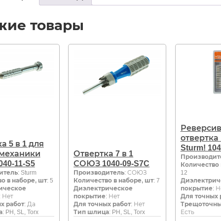
жие товары
Реверси
отвертка 
а 5 в 1 для
Sturm! 104
 механики
Отвертка 7 в 1
Производит
040-11-S5
СОЮЗ 1040-09-S7C
Количество 
итель
: Sturm
Производитель
: СОЮЗ
12
о в наборе, шт
: 5
Количество в наборе, шт
: 7
Диэлектрич
ическое
Диэлектрическое
покрытие
: 
: Нет
покрытие
: Нет
Для точных 
х работ
: Да
Для точных работ
: Нет
Трещоточны
а
: PH, SL, Torx
Тип шлица
: PH, SL, Torx
Есть