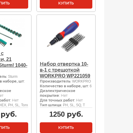
ПИТЬ
КУПИТЬ
 с
и, 21
Набор отвертка 10-
turm! 1040-
в-1 с трещоткой
WORKPRO WP221059
ель
: Sturm
в наборе, шт
:
Производитель
: WORKPRO
Количество в наборе, шт
: 6
еское
Диэлектрическое
Нет
покрытие
: Нет
работ
: Нет
Для точных работ
: Нет
 HEX, PH, SL, Torx
Тип шлица
: PH, SL, SQ, T
руб.
1250
руб.
ПИТЬ
КУПИТЬ