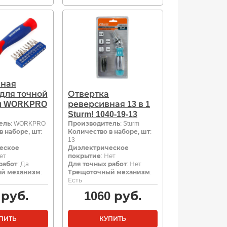
вная
 для точной
Отвертка
и WORKPRO
реверсивная 13 в 1
Sturm! 1040-19-13
ель
: WORKPRO
Производитель
: Sturm
в наборе, шт
:
Количество в наборе, шт
:
13
еское
Диэлектрическое
Нет
покрытие
: Нет
работ
: Да
Для точных работ
: Нет
й механизм
:
Трещоточный механизм
:
Есть
руб.
1060
руб.
ПИТЬ
КУПИТЬ