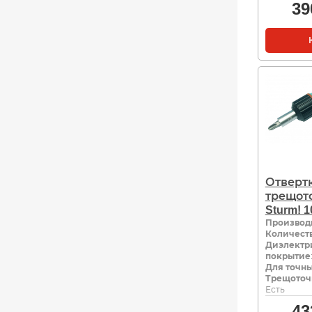
39
Отверт
трещото
Sturm! 1
Производ
Количеств
Диэлектр
покрытие
Для точны
Трещоточ
Есть
43