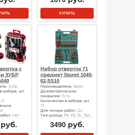
ПИТЬ
КУПИТЬ
вертка с
Набор отверток 71
и ЗУБР
предмет Sturm! 1040-
5040
02-SS10
ель
: Зубр
Производитель
: Sturm
в наборе, шт
:
Диэлектрическое
покрытие
: Есть
r-V
Количество в наборе, шт
:
еское
71
Нет
Для точных работ
: Да
работ
: Нет
Тип шлица
: PH, PZ, SL, Torx
руб.
3490
руб.