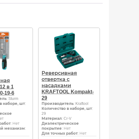
Реверсивная
отвертка с
вная
насадками
12 в 1
KRAFTOOL Kompakt-
0-19-6
29
ель
: Sturm
в наборе, шт
:
Производитель
: Kraftool
Количество в наборе, шт
:
еское
29
Нет
Материал
: Cr-V
работ
: Нет
Диэлектрическое
й механизм
:
покрытие
: Нет
Для точных работ
: Нет