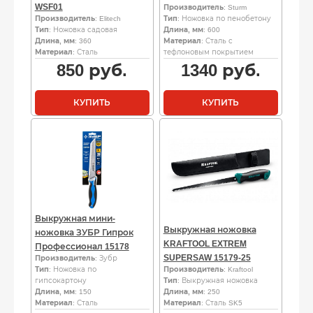
WSF01
Производитель
: Sturm
Производитель
: Elitech
Тип
: Ножовка по пенобетону
Тип
: Ножовка садовая
Длина, мм
: 600
Длина, мм
: 360
Материал
: Сталь с
Материал
: Сталь
тефлоновым покрытием
850
руб.
1340
руб.
КУПИТЬ
КУПИТЬ
Выкружная мини-
Выкружная ножовка
ножовка ЗУБР Гипрок
KRAFTOOL EXTREM
Профессионал 15178
SUPERSAW 15179-25
Производитель
: Зубр
Тип
: Ножовка по
Производитель
: Kraftool
гипсокартону
Тип
: Выкружная ножовка
Длина, мм
: 150
Длина, мм
: 250
Материал
: Сталь
Материал
: Сталь SK5