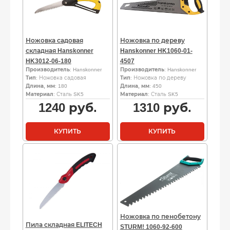
Ножовка садовая
Ножовка по дереву
складная Hanskonner
Hanskonner HK1060-01-
HK3012-06-180
4507
Производитель
: Hanskonner
Производитель
: Hanskonner
Тип
: Ножовка садовая
Тип
: Ножовка по дереву
Длина, мм
: 180
Длина, мм
: 450
Материал
: Сталь SK5
Материал
: Сталь SK5
1240
руб.
1310
руб.
КУПИТЬ
КУПИТЬ
Ножовка по пенобетону
Пила складная ELITECH
STURM! 1060-92-600