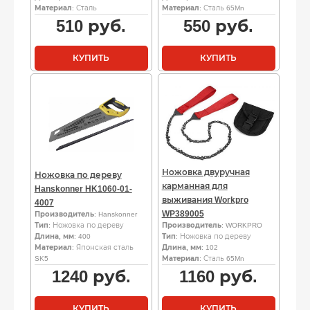
Материал
: Сталь
Материал
: Сталь 65Mn
510
руб.
550
руб.
КУПИТЬ
КУПИТЬ
Ножовка двуручная
Ножовка по дереву
карманная для
Hanskonner HK1060-01-
выживания Workpro
4007
WP389005
Производитель
: Hanskonner
Тип
: Ножовка по дереву
Производитель
: WORKPRO
Длина, мм
: 400
Тип
: Ножовка по дереву
Материал
: Японская сталь
Длина, мм
: 102
SK5
Материал
: Сталь 65Mn
1240
руб.
1160
руб.
КУПИТЬ
КУПИТЬ