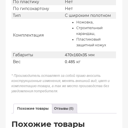
По пластику
Нет
По гипсокартону
Нет
Тип
С широким полотном
Ножовка,
Строительный
карандаш,
Комплектация
Пластиковый
защитный кожух
Габариты
470х160х35 мм
Вес
0.485 кг
* Производитель оставляет за собой право вносить
конструкционные изменения, менять внешний вид, цвет и
комплектацию товара, а так же место производства без
уведомления потребителя.
Похожие товары
Отзывы (0)
Похожие товары