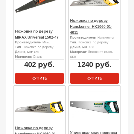
Ножовка по дереву
Hanskonner HK1060-01-
Ножовка по дереву
4011
MIRAX Universal 1502-47
Производитель
: Hanskonner
Производитель
: Mirax
Тип
: Ножовка по дереву
Тип
: Ножовка по дереву
Длина, мм
: 400
Длина, мм
: 450
Материал
: Японская сталь
Материал
: Сталь
SK5
402
руб.
1240
руб.
КУПИТЬ
КУПИТЬ
Ножовка по дереву
Универсальная ножовка
Hanskonner HK1060-01-