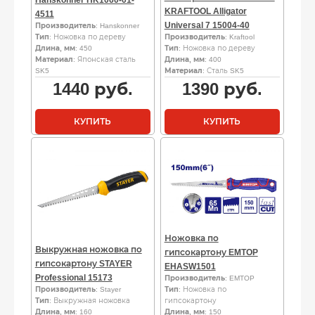
KRAFTOOL Alligator
4511
Universal 7 15004-40
Производитель
: Hanskonner
Тип
: Ножовка по дереву
Производитель
: Kraftool
Длина, мм
: 450
Тип
: Ножовка по дереву
Материал
: Японская сталь
Длина, мм
: 400
SK5
Материал
: Сталь SK5
1440
руб.
1390
руб.
КУПИТЬ
КУПИТЬ
Ножовка по
Выкружная ножовка по
гипсокартону EMTOP
гипсокартону STAYER
EHASW1501
Professional 15173
Производитель
: EMTOP
Производитель
: Stayer
Тип
: Ножовка по
Тип
: Выкружная ножовка
гипсокартону
Длина, мм
: 160
Длина, мм
: 150