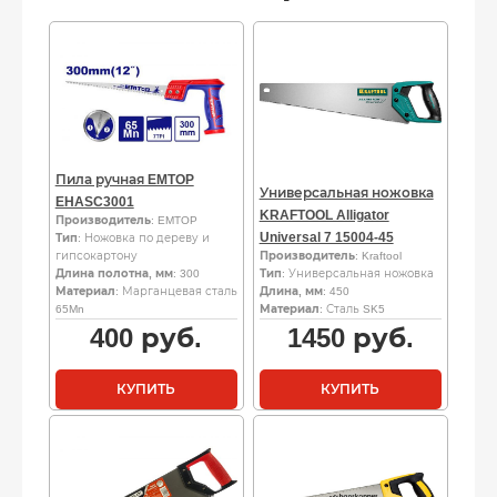
Пила ручная EMTOP
Универсальная ножовка
EHASC3001
KRAFTOOL Alligator
Производитель
: EMTOP
Universal 7 15004-45
Тип
: Ножовка по дереву и
гипсокартону
Производитель
: Kraftool
Длина полотна, мм
: 300
Тип
: Универсальная ножовка
Материал
: Марганцевая сталь
Длина, мм
: 450
65Mn
Материал
: Сталь SK5
400
руб.
1450
руб.
КУПИТЬ
КУПИТЬ