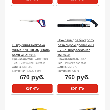
Ножовка для быстрого
Выкружная ножовка
реза сырой древесины
WORKPRO 300 мм, сталь
ЗУБР Профессионал
65Mn WP215018
15166-35
Производитель
: WORKPRO
Производитель
: Зубр
Тип
: Выкружная ножовка
Тип
: Ножовка садовая
Длина, мм
: 300
Длина, мм
: 270
Материал
: Сталь 65Mn
Материал
: Сталь
670
руб.
760
руб.
КУПИТЬ
КУПИТЬ