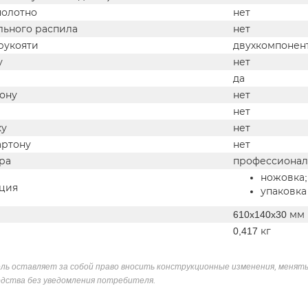
полотно
нет
льного распила
нет
рукояти
двухкомпонен
у
нет
да
тону
нет
нет
ку
нет
артону
нет
ра
профессиона
ножовка;
ция
упаковка
610x140x30 мм
0,417 кг
ль оставляет за собой право вносить конструкционные изменения, менять
дства без уведомления потребителя.