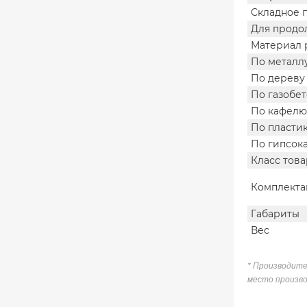
Складное 
Для продо
Материал 
По металл
По дереву
По газобе
По кафелю
По пласти
По гипсок
Класс това
Комплекта
Габариты
Вес
* Производите
место произво