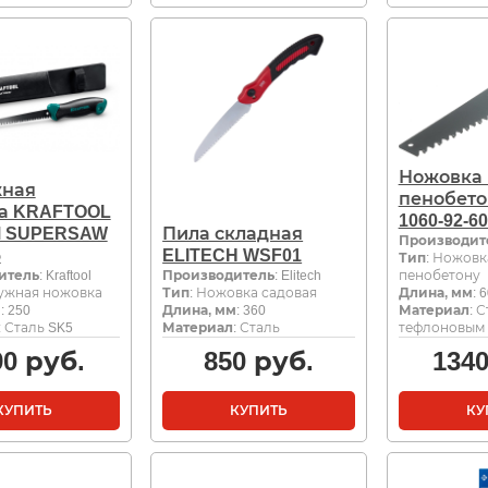
Ножовка 
ная
пенобето
а KRAFTOOL
1060-92-6
 SUPERSAW
Пила складная
Производит
5
ELITECH WSF01
Тип
: Ножовк
итель
: Kraftool
Производитель
: Elitech
пенобетону
ружная ножовка
Тип
: Ножовка садовая
Длина, мм
: 
м
: 250
Длина, мм
: 360
Материал
: 
: Сталь SK5
Материал
: Сталь
тефлоновым
90
руб.
850
руб.
134
КУПИТЬ
КУПИТЬ
КУ