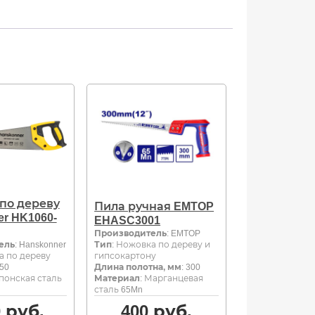
по дереву
Пила ручная EMTOP
r HK1060-
EHASC3001
Производитель
: EMTOP
ель
: Hanskonner
Тип
: Ножовка по дереву и
а по дереву
гипсокартону
450
Длина полотна, мм
: 300
Японская сталь
Материал
: Марганцевая
сталь 65Mn
0
руб.
400
руб.