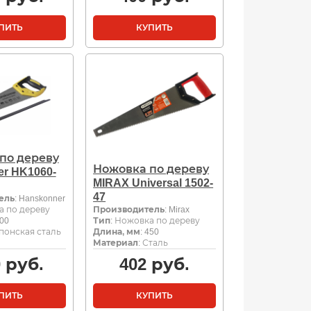
ПИТЬ
КУПИТЬ
по дереву
Ножовка по дереву
r HK1060-
MIRAX Universal 1502-
47
ель
: Hanskonner
а по дереву
Производитель
: Mirax
400
Тип
: Ножовка по дереву
Японская сталь
Длина, мм
: 450
Материал
: Сталь
0
руб.
402
руб.
ПИТЬ
КУПИТЬ