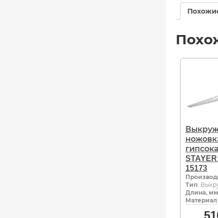
Похожи
Похо
Выкруж
ножовк
гипсок
STAYER 
15173
Производ
Тип
: Вык
Длина, м
Материал
51