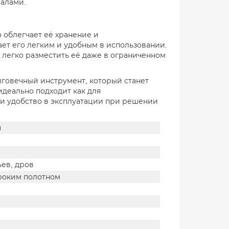
алами.
о облегчает её хранение и
ает его легким и удобным в использовании.
т легко разместить её даже в ограниченном
лговечный инструмент, который станет
деально подходит как для
 и удобство в эксплуатации при решении
и
ьев, дров
роким полотном