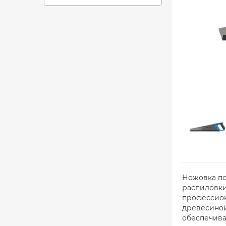
Ножовка по
распиловки
профессион
древесиной
обеспечива