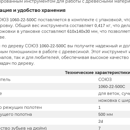
рованным инструментом для работы с древесными матери
ация и удобство хранения
ЮЗ 1060-22-500C поставляется в комплекте с упаковкой, чт
ровку. Общий вес инструмента составляет 0,417 кг, что дел
ожовки в упаковке составляют 610x140x30 мм, что позволяе
ве.
 по дереву СОЮЗ 1060-22-500C вы получите надежный и до
ым помощником в работе с древесиной. Этот инструмент и
алов, так и для любителей, обеспечивая высокое качество
задач по дереву.
Технические характеристик
тель
СОЮЗ
1060-22-500C
е
для веток, суч
ножовка с ши
о режущих полотен
1
ущего полотна
500 мм
2d
ество зубьев на дюйм)
7