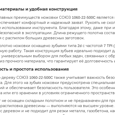
материалы и удобная конструкция
лавных преимуществ ножовки СОЮЗ 1060-22-500C является 
еспечивает комфортный и надежный захват. Рукоять не скол
 использовании инструмента. Благодаря этому, даже при и
безопасной в эксплуатации. Длина режущего полотна состав
я с распилом больших древесных заготовок.
лотно ножовки оснащено зубьями типа 2d с частотой 7 TPI 
ую работу. Такая конструкция зубьев идеально подходит дл
 универсальным выбором для любых задач, связанных с об
из прочного материала, что гарантирует её долговечность и
сть и простота использования
 дереву СОЮЗ 1060-22-500C также учитывает важность без
а. Для этого на зубьях ножовки предусмотрена специальная
й и обеспечивает безопасность пользователя. Это особен
а или его хранении в условиях ограниченного пространств
 не оснащен складным полотном и не предназначен для пр
распиловка древесины — выполняются на высшем уровне.
с деревом и не подходит для резки металла, газобетона, ка