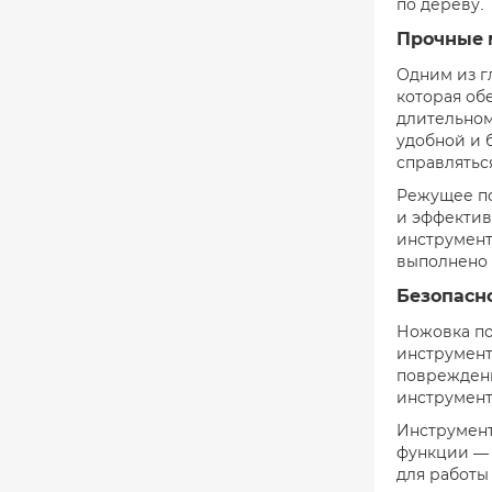
по дереву.
Прочные 
Одним из г
которая об
длительном
удобной и 
справлятьс
Режущее по
и эффективн
инструмент
выполнено 
Безопасно
Ножовка по
инструмент
повреждени
инструмент
Инструмент
функции — 
для работы 