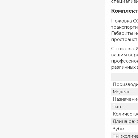
специализи
Комплект
Ножовка СО
транспорти
Габариты н
пространст
С ножовкой
вашим верн
профессион
различных 
Производи
Модель
Назначени
Тип
Количеств
Длина реж
Зубья
TPI (колич