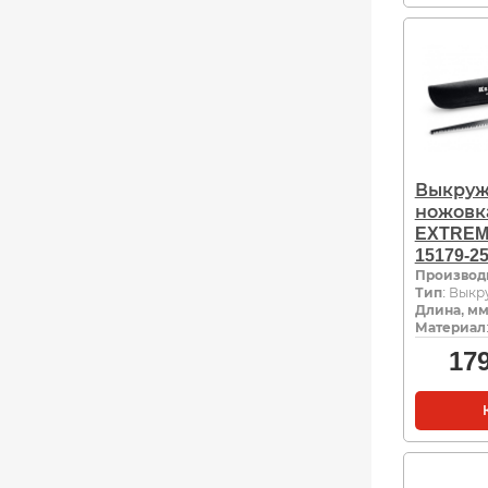
Выкруж
ножовк
EXTREM
15179-2
Производ
Тип
: Вык
Длина, м
Материал
17