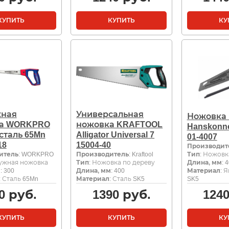
КУПИТЬ
КУПИТЬ
КУ
ная
Универсальная
Ножовка 
а WORKPRO
ножовка KRAFTOOL
Hanskonne
 сталь 65Mn
Alligator Universal 7
01-4007
18
15004-40
Производит
итель
: WORKPRO
Производитель
: Kraftool
Тип
: Ножовк
ружная ножовка
Тип
: Ножовка по дереву
Длина, мм
: 
м
: 300
Длина, мм
: 400
Материал
: 
: Сталь 65Mn
Материал
: Сталь SK5
SK5
0
руб.
1390
руб.
124
КУПИТЬ
КУПИТЬ
КУ