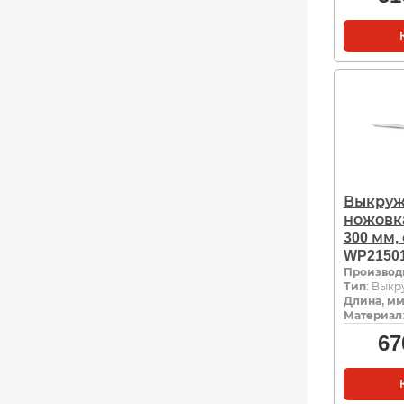
Выкруж
ножовк
300 мм,
WP2150
Производ
Тип
: Вык
Длина, м
Материал
67