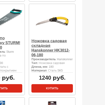
по
Ножовка садовая
ну STURM!
складная
00
Hanskonner HK3012-
ель
: Sturm
06-180
а по
Производитель
: Hanskonner
600
Тип
: Ножовка садовая
Сталь с
Длина, мм
: 180
 покрытием
Материал
: Сталь SK5
0
руб.
1240
руб.
ПИТЬ
КУПИТЬ