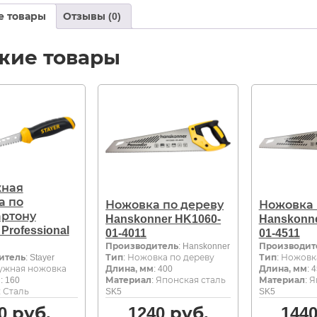
е товары
Отзывы (0)
жие товары
ная
а по
Ножовка по дереву
Ножовка 
артону
Hanskonner HK1060-
Hanskonne
Professional
01-4011
01-4511
Производитель
: Hanskonner
Производит
итель
: Stayer
Тип
: Ножовка по дереву
Тип
: Ножовк
ружная ножовка
Длина, мм
: 400
Длина, мм
: 
м
: 160
Материал
: Японская сталь
Материал
: 
: Сталь
SK5
SK5
0
руб.
1240
руб.
144