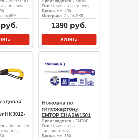
ель
: WORKPRO
Производитель
: Kraftool
ная ножовка
Тип
: Ножовка по дереву
300
Длина, мм
: 400
Сталь 65Mn
Материал
: Сталь SK5
руб.
1390
руб.
ПИТЬ
КУПИТЬ
садовая
Ножовка по
гипсокартону
r HK3012-
EMTOP EHASW1501
Производитель
: EMTOP
ель
: Hanskonner
Тип
: Ножовка по
а садовая
гипсокартону
180
Длина, мм
: 150