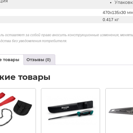
ция
Упаковк
470х135х30 м
0.417 кг
ль оставляет за собой право вносить конструкционные изменения, менять
дства без уведомления потребителя.
е товары
Отзывы (0)
жие товары