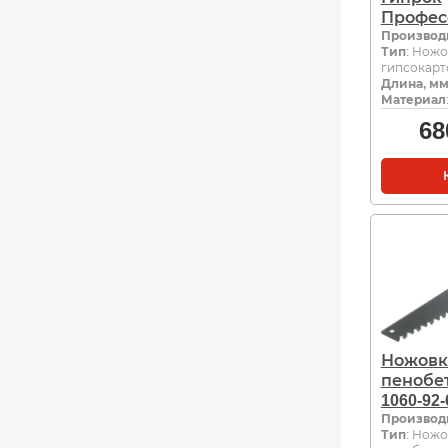
Профес
Производ
Тип
: Ножо
гипсокарт
Длина, м
Материал
68
Ножовк
пенобе
1060-92-
Производ
Тип
: Ножо