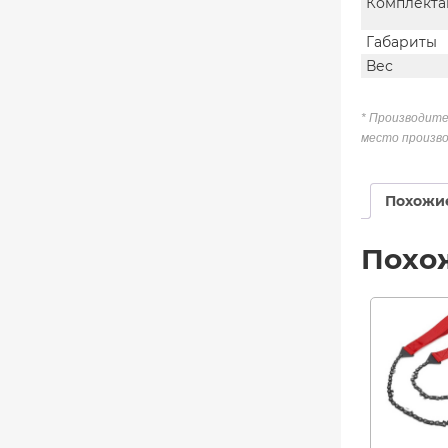
Комплекта
Габариты
Вес
* Производите
место произво
Похожи
Похо