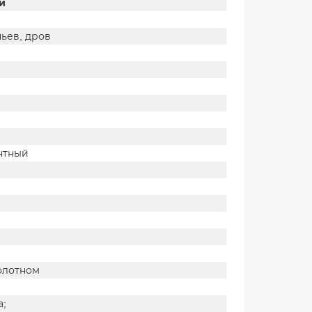
и
чьев, дров
нтный
олотном
а;