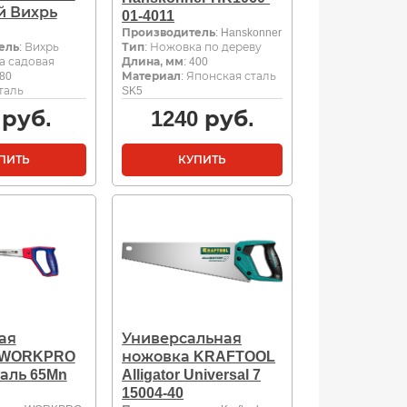
й Вихрь
01-4011
Производитель
: Hanskonner
ель
: Вихрь
Тип
: Ножовка по дереву
а садовая
Длина, мм
: 400
180
Материал
: Японская сталь
Сталь
SK5
руб.
1240
руб.
ПИТЬ
КУПИТЬ
ая
Универсальная
 WORKPRO
ножовка KRAFTOOL
таль 65Mn
Alligator Universal 7
15004-40