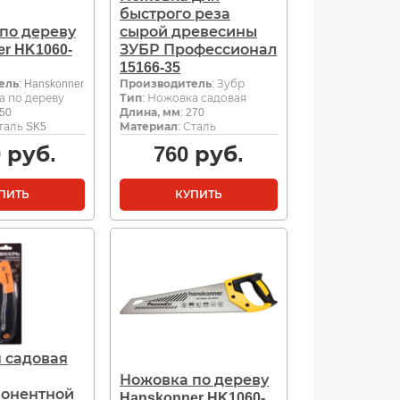
быстрого реза
по дереву
сырой древесины
r HK1060-
ЗУБР Профессионал
15166-35
ель
: Hanskonner
Производитель
: Зубр
а по дереву
Тип
: Ножовка садовая
450
Длина, мм
: 270
Сталь SK5
Материал
: Сталь
0
руб.
760
руб.
ПИТЬ
КУПИТЬ
 садовая
Ножовка по дереву
понентной
Hanskonner HK1060-