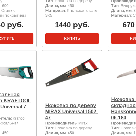
ну
Тип
: Ножовка по дереву
Производит
м
: 600
Длина, мм
: 450
Тип
: Выкруж
: Сталь с
Материал
: Японская сталь
Длина, мм
: 
ым покрытием
SK5
Материал
: 
40
руб.
1440
руб.
670
КУПИТЬ
КУПИТЬ
КУ
сальная
Ножовка 
а KRAFTOOL
Ножовка по дереву
складная
 Universal 7
MIRAX Universal 1502-
Hanskonne
5
47
06-180
итель
: Kraftool
ерсальная
Производитель
: Mirax
Производит
Тип
: Ножовка по дереву
Тип
: Ножовк
м
: 450
Длина, мм
: 450
Длина, мм
: 