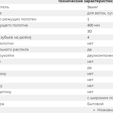
Технические характеристик
тель
Sturm!
е
для веток, су
о режущих полотен
1
ущего полотна
400 мм
3D
о зубьев на дюйм)
4
полотно
нет
льного распила
да
рукояти
двухкомпоне
у
нет
да
тону
нет
нет
ку
нет
артону
нет
с широким п
ра
Бытовой
Ножовк