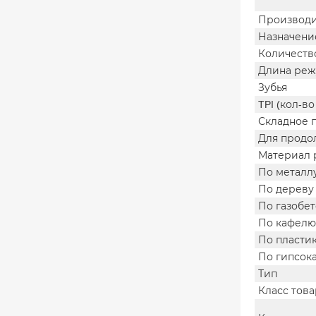
Производи
Назначени
Количеств
Длина реж
Зубья
TPI (кол-в
Складное 
Для продо
Материал 
По металл
По дереву
По газобе
По кафелю
По пласти
По гипсок
Тип
Класс това