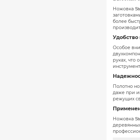
Ножовка St
заготовкам
более быст
производит
Удобство 
Особое вни
двухкомпон
руках, что 
инструмент
Надежнос
Полотно но
даже при и
режущих св
Примене
Ножовка Stu
деревянных
профессион