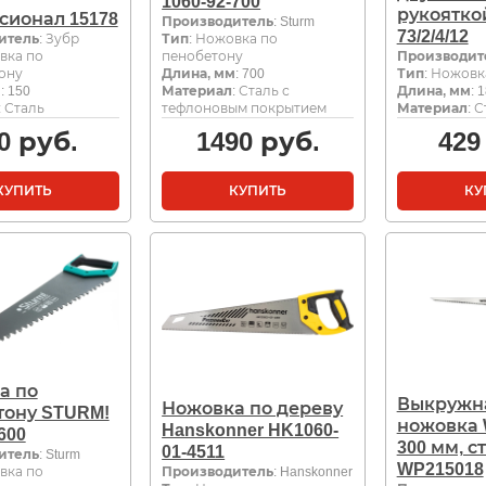
1060-92-700
рукоятко
сионал 15178
Производитель
: Sturm
73/2/4/12
итель
: Зубр
Тип
: Ножовка по
вка по
пенобетону
Производит
ону
Длина, мм
: 700
Тип
: Ножовк
м
: 150
Материал
: Сталь с
Длина, мм
: 
: Сталь
тефлоновым покрытием
Материал
: 
0
руб.
1490
руб.
429
КУПИТЬ
КУПИТЬ
КУ
а по
Выкружн
Ножовка по дереву
тону STURM!
ножовка
Hanskonner HK1060-
600
300 мм, с
01-4511
итель
: Sturm
WP215018
вка по
Производитель
: Hanskonner