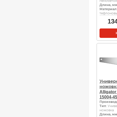
пенобето
Длина, м
Материал
тефлонов
13
Универ
ножовк
Alligator
15004-4
Производ
Тип
: Унив
ножовка
Длина, м