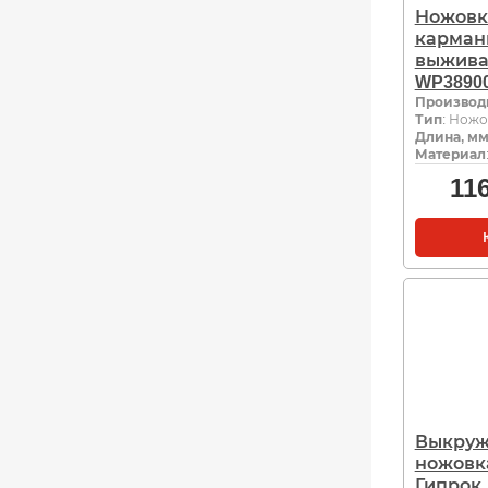
Ножовк
карман
выжива
WP3890
Производ
Тип
: Ножо
Длина, м
Материал
11
Выкруж
ножовк
Гипрок