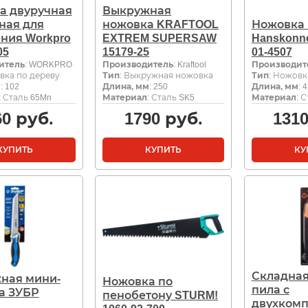
а двуручная
Выкружная
ная для
ножовка KRAFTOOL
Ножовка 
ния Workpro
EXTREM SUPERSAW
Hanskonne
05
15179-25
01-4507
итель
: WORKPRO
Производитель
: Kraftool
Производит
вка по дереву
Тип
: Выкружная ножовка
Тип
: Ножовк
м
: 102
Длина, мм
: 250
Длина, мм
: 
: Сталь 65Mn
Материал
: Сталь SK5
Материал
: 
60
руб.
1790
руб.
131
КУПИТЬ
КУПИТЬ
КУ
Складная
ная мини-
Ножовка по
пила с
а ЗУБР
пенобетону STURM!
двухком