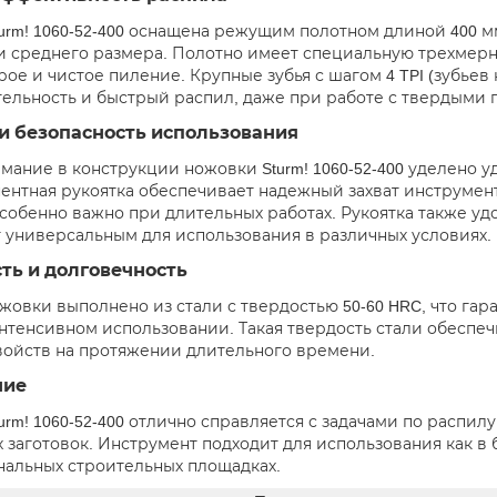
urm! 1060-52-400 оснащена режущим полотном длиной 400 мм
и среднего размера. Полотно имеет специальную трехмерную
рое и чистое пиление. Крупные зубья с шагом 4 TPI (зубье
ельность и быстрый распил, даже при работе с твердыми 
и безопасность использования
мание в конструкции ножовки Sturm! 1060-52-400 уделено у
ентная рукоятка обеспечивает надежный захват инструмент
особенно важно при длительных работах. Рукоятка также удо
 универсальным для использования в различных условиях.
ть и долговечность
жовки выполнено из стали с твердостью 50-60 HRC, что га
нтенсивном использовании. Такая твердость стали обеспеч
ойств на протяжении длительного времени.
ние
rm! 1060-52-400 отлично справляется с задачами по распилу
 заготовок. Инструмент подходит для использования как в б
альных строительных площадках.