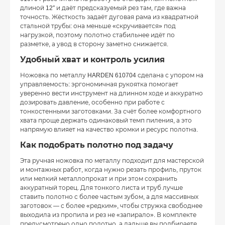
длиной 12″ и даёт предсказуемый рез там, где важна
точность. Жёсткость задаёт дуговая рама из квадратной
стальной трубы: она меньше «скручивается» под
нагрузкой, поэтому полотно стабильнее идёт по
разметке, а увод в сторону заметно снижается.
Удобный хват и контроль усилия
Ножовка по металлу HARDEN 610704 сделана с упором на
управляемость: эргономичная рукоятка помогает
уверенно вести инструмент на длинном ходе и аккуратно
дозировать давление, особенно при работе с
тонкостенными заготовками. За счёт более комфортного
хвата проще держать одинаковый темп пиления, а это
напрямую влияет на качество кромки и ресурс полотна.
Как подобрать полотно под задачу
Эта ручная ножовка по металлу подходит для мастерской
и монтажных работ, когда нужно резать профиль, пруток
или мелкий металлопрокат и при этом сохранить
аккуратный торец. Для тонкого листа и труб лучше
ставить полотно с более частым зубом, а для массивных
заготовок — с более «редким», чтобы стружка свободнее
выходила из пропила и рез не «запирало». В комплекте
предусмотрено одно полотно, а дальше вы подбираете