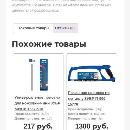
конструкционные изменения, менять внешний вид, цвет и
комплектацию товара, а так же место производства без
уведомления потребителя.
Похожие товары
Отзывы (0)
Похожие товары
Рычажная ножовка по
Универсальное полотно
металлу ЗУБР П-900
для ножовки-мини ЗУБР
15776
МИНИ 1567-S10
Производитель
: Зубр
Производитель
: Зубр
Длина полотна, мм
: 300
Длина полотна, мм
: 150
Поворот полотна
: Нет
217
руб.
1300
руб.