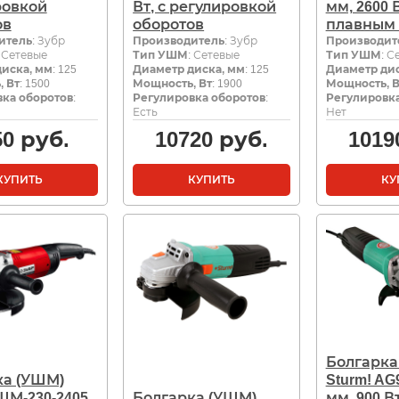
ровкой
Вт, с регулировкой
мм, 2600 В
ов
оборотов
плавным 
итель
: Зубр
Производитель
: Зубр
Производит
: Сетевые
Тип УШМ
: Сетевые
Тип УШМ
: С
иска, мм
: 125
Диаметр диска, мм
: 125
Диаметр дис
 Вт
: 1500
Мощность, Вт
: 1900
Мощность, В
ка оборотов
:
Регулировка оборотов
:
Регулировка
Есть
Нет
50
руб.
10720
руб.
1019
КУПИТЬ
КУПИТЬ
КУ
Болгарка
ка (УШМ)
Sturm! AG
ШМ-230-2405
Болгарка (УШМ)
мм, 900 Вт