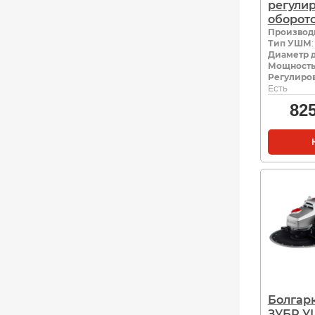
регули
оборот
Производ
Тип УШМ
Диаметр д
Мощность,
Регулиров
Есть
82
Болгар
ЗУБР У