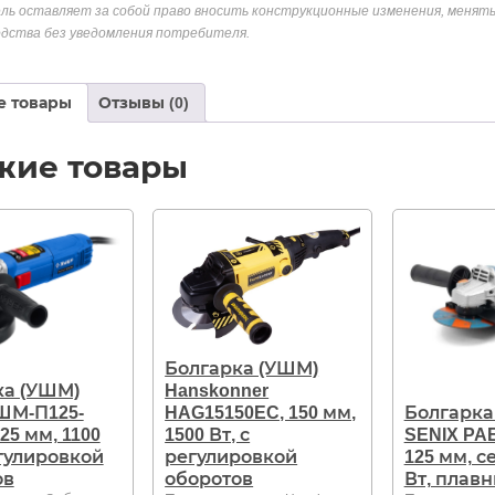
ль оставляет за собой право вносить конструкционные изменения, менять
дства без уведомления потребителя.
е товары
Отзывы (0)
жие товары
Болгарка (УШМ)
ка (УШМ)
Hanskonner
ШМ-П125-
HAG15150EC, 150 мм,
Болгарка
125 мм, 1100
1500 Вт, с
SENIX PAE
егулировкой
регулировкой
125 мм, с
ов
оборотов
Вт, плав