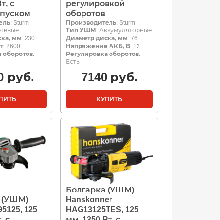
т, с
регулировкой
пуском
оборотов
ель
: Sturm
Производитель
: Sturm
етевые
Тип УШМ
: Аккумуляторные
ка, мм
: 230
Диаметр диска, мм
: 76
т
: 2600
Напряжение АКБ, В
: 12
 оборотов
:
Регулировка оборотов
:
Есть
0
руб.
7140
руб.
ПИТЬ
КУПИТЬ
Болгарка (УШМ)
 (УШМ)
Hanskonner
95125, 125
HAG13125TES, 125
, с
мм, 1350 Вт, с