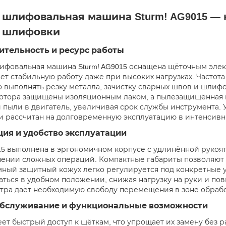
 шлифовальная машина Sturm! AG9015 —
и шлифовки
ительность и ресурс работы
ифовальная машина Sturm! AG9015 оснащена щёточным элек
ет стабильную работу даже при высоких нагрузках. Частота
 выполнять резку металла, зачистку сварных швов и шлиф
ротора защищены изоляционным лаком, а пылезащищённая
 пыли в двигатель, увеличивая срок службы инструмента.
 рассчитан на долговременную эксплуатацию в интенсивн
ия и удобство эксплуатации
015 выполнена в эргономичном корпусе с удлинённой руко
ении сложных операций. Компактные габариты позволяют р
ный защитный кожух легко регулируется под конкретные у
аться в удобном положении, снижая нагрузку на руки и по
етра даёт необходимую свободу перемещения в зоне обраб
обслуживание и функциональные возможности
ет быстрый доступ к щёткам, что упрощает их замену без ра