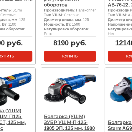
оборотов
AB-76-22, 
итель
: Sturm
Производитель
: Hanskonner
Производит
: Сетевые
Тип УШМ
: Сетевые
Тип УШМ
: 
иска, мм
: 125
Диаметр диска, мм
: 125
Диаметр дис
 Вт
: 1100
Мощность, Вт
: 1500
Напряжение
ка оборотов
:
Регулировка оборотов
:
Регулировка
Есть
Нет
90
руб.
8190
руб.
1214
КУПИТЬ
КУПИТЬ
КУ
ка (УШМ)
ШМ-П125-
Болгарка (УШМ)
СТ, 125 мм,
ЗУБР УШМ-П-125-
Болгарка
 с
1905 ЭП, 125 мм, 1900
Sturm AG9