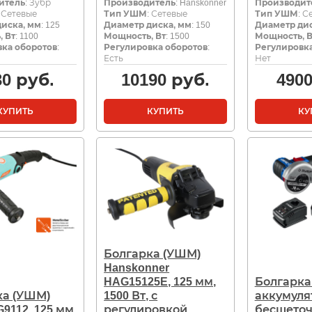
итель
: Зубр
Производитель
: Hanskonner
Производит
: Сетевые
Тип УШМ
: Сетевые
Тип УШМ
: С
иска, мм
: 125
Диаметр диска, мм
: 150
Диаметр дис
 Вт
: 1100
Мощность, Вт
: 1500
Мощность, В
ка оборотов
:
Регулировка оборотов
:
Регулировка
Есть
Нет
30
руб.
10190
руб.
490
КУПИТЬ
КУПИТЬ
КУ
Болгарка (УШМ)
Hanskonner
HAG15125E, 125 мм,
Болгарка
ка (УШМ)
1500 Вт, с
аккумуля
G9112, 125 мм,
регулировкой
бесщеточ