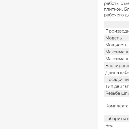
работы с м
плиткой. Б
рабочего д
Производи
Модель
Мощность
Максималь
Максималь
Блокировк
Длина каб
Посадочны
Тип двига
Резьба шп
Комплекта
Габариты 
Вес