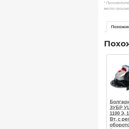
* Производите
место произво
Похожи
Похо
Болгар
ЗУБР У
1100 Э, 
Вт, с р
оборот