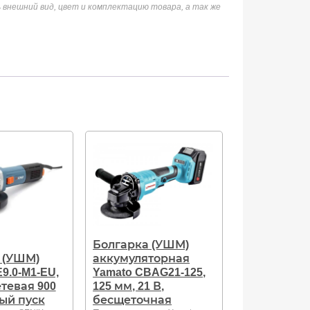
 внешний вид, цвет и комплектацию товара, а так же
Болгарка (УШМ)
 (УШМ)
аккумуляторная
9.0-M1-EU,
Yamato CBAG21-125,
етевая 900
125 мм, 21 В,
ный пуск
бесщеточная