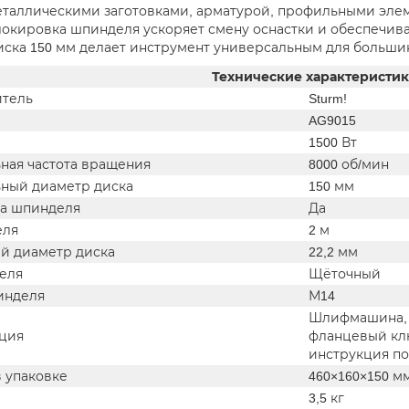
еталлическими заготовками, арматурой, профильными эле
локировка шпинделя ускоряет смену оснастки и обеспечив
иска 150 мм делает инструмент универсальным для больши
Технические характеристи
тель
Sturm!
AG9015
1500 Вт
ная частота вращения
8000 об/мин
ный диаметр диска
150 мм
а шпинделя
Да
еля
2 м
й диаметр диска
22,2 мм
теля
Щёточный
инделя
М14
Шлифмашина, з
ция
фланцевый клю
инструкция по
в упаковке
460×160×150 м
3,5 кг