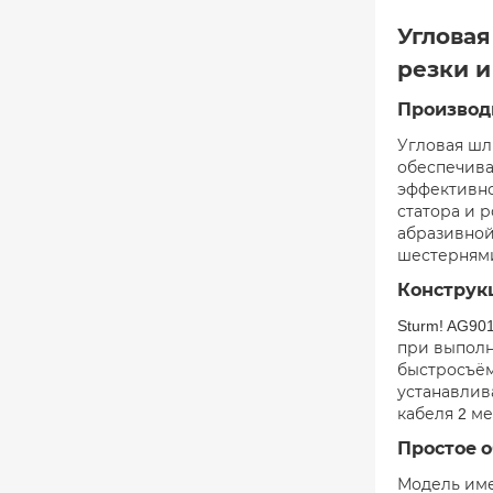
Угловая
резки 
Производ
Угловая шл
обеспечива
эффективно
статора и 
абразивной
шестернями
Конструкц
Sturm! AG9
при выполн
быстросъём
устанавлив
кабеля 2 м
Простое 
Модель име