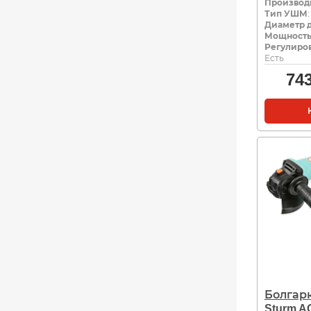
Производ
Тип УШМ
Диаметр д
Мощность,
Регулиров
Есть
74
Болгар
Sturm A