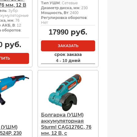
Тип УШМ
: Сетевые
76 мм, 12 В
Диаметр диска, мм
: 230
ель
: Зубр
Мощность, Вт
: 2400
Аккумуляторные
Регулировка оборотов
:
ка, мм
: 76
Нет
 АКБ, В
: 12
17990
руб.
 оборотов
:
0
руб.
ЗАКАЗАТЬ
срок заказа
ПИТЬ
4 - 10 дней
Болгарка (УШМ)
аккумуляторная
 (УШМ)
Sturm! CAG1276C, 76
524P, 230
мм, 12 В, с