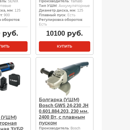
ель
: SENIX
Производитель
: Yamato
етевые
Тип УШМ
: Аккумуляторные
ка, мм
: 125
Диаметр диска, мм
: 125
т
: 900
Плавный пуск
: Есть
 оборотов
:
Регулировка оборотов
:
Есть
0
руб.
10100
руб.
ПИТЬ
КУПИТЬ
Болгарка (УШМ)
Bosch GWS 24-230 JH
0.601.884.203, 230 мм,
2400 Вт, с плавным
 (УШМ)
пуском
торная
Производитель
: Bosch
ная ЗУБР