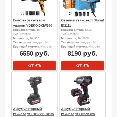
Гайковерт сетевой
Сетевой гайковерт Sturm!
ударный DEKO DKIW950
ID2111
Производитель
: DEKO
Производитель
: Sturm
Тип
: Сетевой
Тип
: Сетевой
Мощность, Вт
: 950
Мощность, Вт
: 1000
Тип патрона
: Квадрат 1/2″
Тип патрона
: Квадрат 1/2″
Крутящий момент, Н·м
: 350
Крутящий момент, Н·м
: 380
6550
руб.
8190
руб.
КУПИТЬ
КУПИТЬ
Аккумуляторный
Аккумуляторный
гайковерт THORVIK BBIW
гайковёрт Elitech CW