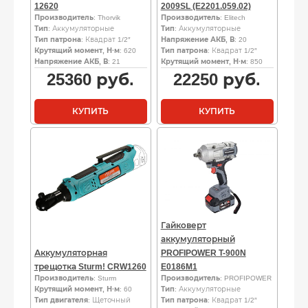
12620
2009SL (E2201.059.02)
Производитель
: Thorvik
Производитель
: Elitech
Тип
: Аккумуляторные
Тип
: Аккумуляторные
Тип патрона
: Квадрат 1/2″
Напряжение АКБ, В
: 20
Крутящий момент, Н·м
: 620
Тип патрона
: Квадрат 1/2″
Напряжение АКБ, В
: 21
Крутящий момент, Н·м
: 850
25360
руб.
22250
руб.
КУПИТЬ
КУПИТЬ
Гайковерт
аккумуляторный
Аккумуляторная
PROFIPOWER T-900N
трещотка Sturm! CRW1260
E0186M1
Производитель
: Sturm
Производитель
: PROFIPOWER
Крутящий момент, Н·м
: 60
Тип
: Аккумуляторные
Тип двигателя
: Щеточный
Тип патрона
: Квадрат 1/2″