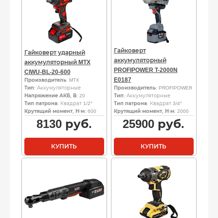
Гайковерт
Гайковерт ударный
аккумуляторный
аккумуляторный MTX
PROFIPOWER T-2000N
CIWU-BL-20-600
E0187
Производитель
: MTX
Тип
: Аккумуляторные
Производитель
: PROFIPOWER
Напряжение АКБ, В
: 20
Тип
: Аккумуляторные
Тип патрона
: Квадрат 1/2″
Тип патрона
: Квадрат 3/4″
Крутящий момент, Н·м
: 600
Крутящий момент, Н·м
: 2000
8130
руб.
25900
руб.
КУПИТЬ
КУПИТЬ