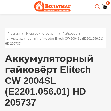
0
Главная
Электроинструмент
Гайковерты
Аккумуляторный гайковёрт Elitech CW 2004SL (E2201.056.01)
HD 205737
Аккумуляторный
гайковёрт Elitech
CW 2004SL
(E2201.056.01) HD
205737