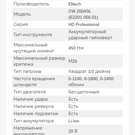
Производитель
Elitech
CW 2004SL
Модель
(E2201.056.01)
Серия
HD Professional
Аккумуляторный
Тип инструмента
ударный гайковерт
Максимальный
450 Нм
крутящий момент
Максимальный размер
М20
крепежа
Тип патрона
Квадрат 1/2 дюйма
Частота вращения
0-1100, 0-1800, 0-2400
шпинделя
об/мин
Тип двигателя
Бесщеточный
Наличие удара
Есть
Наличие реверса
Есть
Наличие подсветки
Есть
Тип аккумулятора
Li-Ion
Напряжение
20 В
аккумулятора