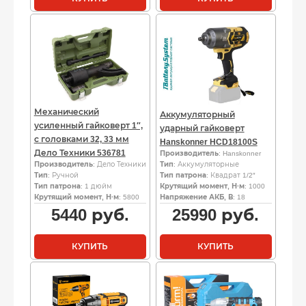
Механический
Аккумуляторный
усиленный гайковерт 1″,
ударный гайковерт
с головками 32, 33 мм
Hanskonner HCD18100S
Дело Техники 536781
Производитель
: Hanskonner
Производитель
: Дело Техники
Тип
: Аккумуляторные
Тип
: Ручной
Тип патрона
: Квадрат 1/2″
Тип патрона
: 1 дюйм
Крутящий момент, Н·м
: 1000
Крутящий момент, Н·м
: 5800
Напряжение АКБ, В
: 18
5440
руб.
25990
руб.
КУПИТЬ
КУПИТЬ