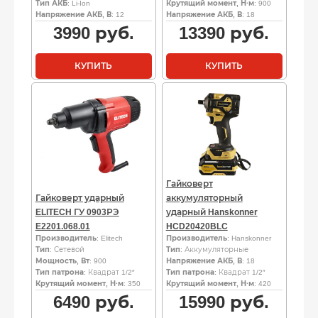
Тип АКБ
: Li-Ion
Крутящий момент, Н·м
: 900
Напряжение АКБ, В
: 12
Напряжение АКБ, В
: 18
3990
руб.
13390
руб.
КУПИТЬ
КУПИТЬ
Гайковерт
Гайковерт ударный
аккумуляторный
ELITECH ГУ 0903РЭ
ударный Hanskonner
E2201.068.01
HCD20420BLC
Производитель
: Elitech
Производитель
: Hanskonner
Тип
: Сетевой
Тип
: Аккумуляторные
Мощность, Вт
: 900
Напряжение АКБ, В
: 18
Тип патрона
: Квадрат 1/2″
Тип патрона
: Квадрат 1/2″
Крутящий момент, Н·м
: 350
Крутящий момент, Н·м
: 420
6490
руб.
15990
руб.