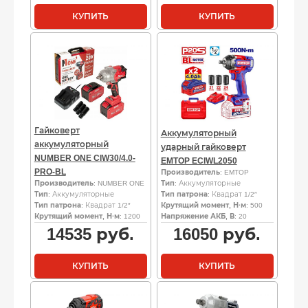
КУПИТЬ
КУПИТЬ
Гайковерт
Аккумуляторный
аккумуляторный
ударный гайковерт
NUMBER ONE CIW30/4.0-
EMTOP ECIWL2050
PRO-BL
Производитель
: EMTOP
Производитель
: NUMBER ONE
Тип
: Аккумуляторные
Тип
: Аккумуляторные
Тип патрона
: Квадрат 1/2″
Тип патрона
: Квадрат 1/2″
Крутящий момент, Н·м
: 500
Крутящий момент, Н·м
: 1200
Напряжение АКБ, В
: 20
14535
руб.
16050
руб.
КУПИТЬ
КУПИТЬ