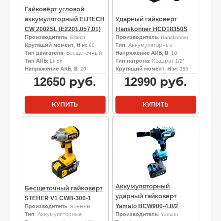
Гайковёрт угловой
аккумуляторный ELITECH
Ударный гайковерт
CW 2002SL (E2201.057.01)
Наnskоnnеr HCD18350S
Производитель
: Elitech
Производитель
: Hanskonner
Крутящий момент, Н·м
: 90
Тип
: Аккумуляторные
Тип двигателя
: Бесщеточный
Напряжение АКБ, В
: 18
Тип АКБ
: Li-Ion
Тип патрона
: Квадрат 1/2″
Напряжение АКБ, В
: 20
Крутящий момент, Н·м
: 350
12650
руб.
12990
руб.
КУПИТЬ
КУПИТЬ
Аккумуляторный
Бесщеточный гайковерт
ударный гайковёрт
STEHER V1 CWB-300-1
Yamato BCW900-4.0/2
Производитель
: STEHER
Тип
: Аккумуляторные
Производитель
: Yamato