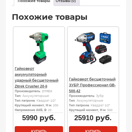
Похожие товары
Отзывы (0)
Похожие товары
Гайковерт
аккумуляторный
Гайковерт бесщеточный
ударный бесщеточный
ЗУБР Профессионал GB-
Zitrek Crusher 20-li
500-42
Производитель
: ZITREK
Тип
: Аккумуляторные
Производитель
: Зубр
Тип патрона
: Квадрат 1/2″
Тип
: Аккумуляторные
Крутящий момент, Н·м
: 200
Тип патрона
: Квадрат 1/2″
Напряжение АКБ, В
: 20
Крутящий момент, Н·м
: 500
5990
руб.
25910
руб.
КУПИТЬ
КУПИТЬ