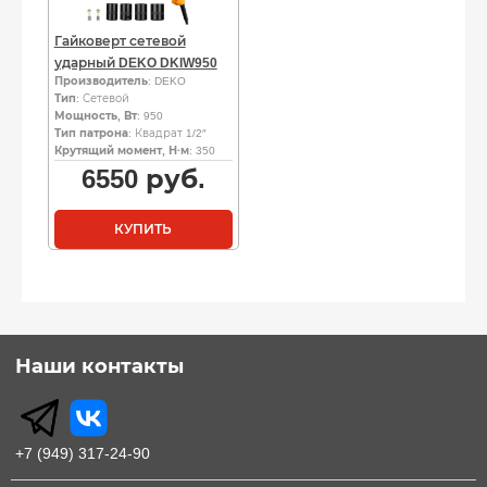
Гайковерт сетевой
ударный DEKO DKIW950
Производитель
: DEKO
Тип
: Сетевой
Мощность, Вт
: 950
Тип патрона
: Квадрат 1/2″
Крутящий момент, Н·м
: 350
6550
руб.
КУПИТЬ
Наши контакты
+7 (949) 317-24-90