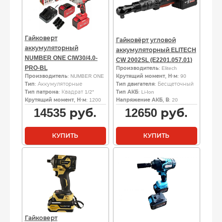
Гайковерт
Гайковёрт угловой
аккумуляторный
аккумуляторный ELITECH
NUMBER ONE CIW30/4.0-
CW 2002SL (E2201.057.01)
PRO-BL
Производитель
: Elitech
Производитель
: NUMBER ONE
Крутящий момент, Н·м
: 90
Тип
: Аккумуляторные
Тип двигателя
: Бесщеточный
Тип патрона
: Квадрат 1/2″
Тип АКБ
: Li-Ion
Крутящий момент, Н·м
: 1200
Напряжение АКБ, В
: 20
14535
руб.
12650
руб.
КУПИТЬ
КУПИТЬ
Гайковерт