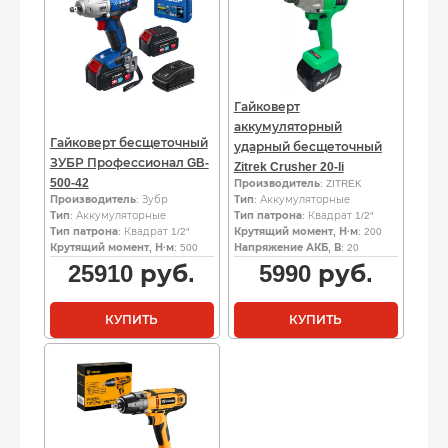
Гайковерт
аккумуляторный
Гайковерт бесщеточный
ударный бесщеточный
ЗУБР Профессионал GB-
Zitrek Crusher 20-li
500-42
Производитель
: ZITREK
Производитель
: Зубр
Тип
: Аккумуляторные
Тип
: Аккумуляторные
Тип патрона
: Квадрат 1/2″
Тип патрона
: Квадрат 1/2″
Крутящий момент, Н·м
: 200
Крутящий момент, Н·м
: 500
Напряжение АКБ, В
: 20
25910
руб.
5990
руб.
КУПИТЬ
КУПИТЬ