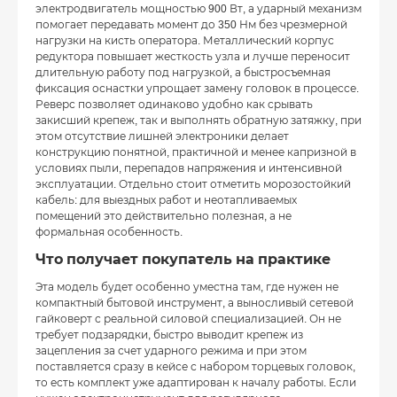
электродвигатель мощностью 900 Вт, а ударный механизм
помогает передавать момент до 350 Нм без чрезмерной
нагрузки на кисть оператора. Металлический корпус
редуктора повышает жесткость узла и лучше переносит
длительную работу под нагрузкой, а быстросъемная
фиксация оснастки упрощает замену головок в процессе.
Реверс позволяет одинаково удобно как срывать
закисший крепеж, так и выполнять обратную затяжку, при
этом отсутствие лишней электроники делает
конструкцию понятной, практичной и менее капризной в
условиях пыли, перепадов напряжения и интенсивной
эксплуатации. Отдельно стоит отметить морозостойкий
кабель: для выездных работ и неотапливаемых
помещений это действительно полезная, а не
формальная особенность.
Что получает покупатель на практике
Эта модель будет особенно уместна там, где нужен не
компактный бытовой инструмент, а выносливый сетевой
гайковерт с реальной силовой специализацией. Он не
требует подзарядки, быстро выводит крепеж из
зацепления за счет ударного режима и при этом
поставляется сразу в кейсе с набором торцевых головок,
то есть комплект уже адаптирован к началу работы. Если