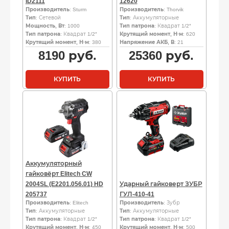
ID2111
12620
Производитель
: Sturm
Производитель
: Thorvik
Тип
: Сетевой
Тип
: Аккумуляторные
Мощность, Вт
: 1000
Тип патрона
: Квадрат 1/2″
Тип патрона
: Квадрат 1/2″
Крутящий момент, Н·м
: 620
Крутящий момент, Н·м
: 380
Напряжение АКБ, В
: 21
8190
руб.
25360
руб.
КУПИТЬ
КУПИТЬ
Аккумуляторный
гайковёрт Elitech CW
2004SL (E2201.056.01) HD
Ударный гайковерт ЗУБР
205737
ГУЛ-410-41
Производитель
: Elitech
Производитель
: Зубр
Тип
: Аккумуляторные
Тип
: Аккумуляторные
Тип патрона
: Квадрат 1/2″
Тип патрона
: Квадрат 1/2″
Крутящий момент, Н·м
: 450
Крутящий момент, Н·м
: 500