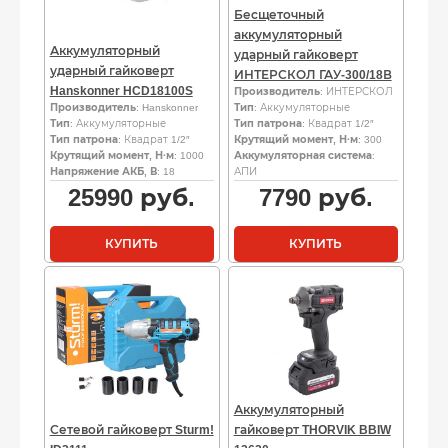
Бесщеточный
аккумуляторный
Аккумуляторный
ударный гайковерт
ударный гайковерт
ИНТЕРСКОЛ ГАУ-300/18В
Hanskonner HCD18100S
Производитель
: ИНТЕРСКОЛ
Производитель
: Hanskonner
Тип
: Аккумуляторные
Тип
: Аккумуляторные
Тип патрона
: Квадрат 1/2″
Тип патрона
: Квадрат 1/2″
Крутящий момент, Н·м
: 300
Крутящий момент, Н·м
: 1000
Аккумуляторная система
:
Напряжение АКБ, В
: 18
АПИ
25990
руб.
7790
руб.
КУПИТЬ
КУПИТЬ
Аккумуляторный
Сетевой гайковерт Sturm!
гайковерт THORVIK BBIW