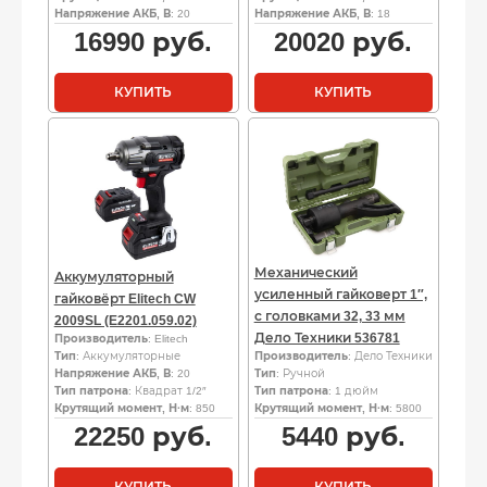
Напряжение АКБ, В
: 20
Напряжение АКБ, В
: 18
16990
руб.
20020
руб.
КУПИТЬ
КУПИТЬ
Механический
Аккумуляторный
усиленный гайковерт 1″,
гайковёрт Elitech CW
с головками 32, 33 мм
2009SL (E2201.059.02)
Дело Техники 536781
Производитель
: Elitech
Тип
: Аккумуляторные
Производитель
: Дело Техники
Напряжение АКБ, В
: 20
Тип
: Ручной
Тип патрона
: Квадрат 1/2″
Тип патрона
: 1 дюйм
Крутящий момент, Н·м
: 850
Крутящий момент, Н·м
: 5800
22250
руб.
5440
руб.