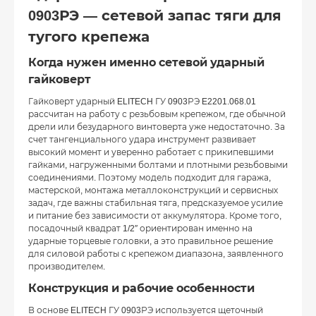
0903РЭ — сетевой запас тяги для
тугого крепежа
Когда нужен именно сетевой ударный
гайковерт
Гайковерт ударный ELITECH ГУ 0903РЭ E2201.068.01
рассчитан на работу с резьбовым крепежом, где обычной
дрели или безударного винтоверта уже недостаточно. За
счет тангенциального удара инструмент развивает
высокий момент и уверенно работает с прикипевшими
гайками, нагруженными болтами и плотными резьбовыми
соединениями. Поэтому модель подходит для гаража,
мастерской, монтажа металлоконструкций и сервисных
задач, где важны стабильная тяга, предсказуемое усилие
и питание без зависимости от аккумулятора. Кроме того,
посадочный квадрат 1/2″ ориентирован именно на
ударные торцевые головки, а это правильное решение
для силовой работы с крепежом диапазона, заявленного
производителем.
Конструкция и рабочие особенности
В основе ELITECH ГУ 0903РЭ используется щеточный