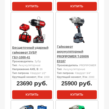
КУПИТЬ
КУПИТЬ
Гайковерт
Бесщеточный ударный
аккумуляторный
гайковерт ЗУБР
PROFIPOWER T-2000N
ГБУ-1000-41
E0187
Производитель
: Зубр
Тип
: Аккумуляторные
Производитель
: PROFIPOWER
Напряжение АКБ, В
: 20
Тип
: Аккумуляторные
Тип патрона
: Квадрат 1/2″
Тип патрона
: Квадрат 3/4″
Крутящий момент, Н·м
: 1000
Крутящий момент, Н·м
: 2000
23690
руб.
25900
руб.
КУПИТЬ
КУПИТЬ