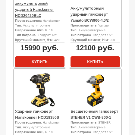
аккумуляторный
Аккумуляторный
ударный Hanskonner
ударный гайковёрт
HCD20420BLC
Yamato BCW900-4.0/2
Производитель
: Hanskonner
Тип
: Аккумуляторные
Производитель
: Yamato
Напряжение АКБ, В
: 18
Тип
: Аккумуляторные
Тип патрона
: Квадрат 1/2″
Тип патрона
: Квадрат 1/2″
Крутящий момент, Н·м
: 420
Крутящий момент, Н·м
: 900
15990
руб.
12100
руб.
КУПИТЬ
КУПИТЬ
Ударный гайковерт
Бесщеточный гайковерт
Наnskоnnеr HCD18350S
STEHER V1 CWB-300-1
Производитель
: Hanskonner
Производитель
: STEHER
Тип
: Аккумуляторные
Тип
: Аккумуляторные
Напряжение АКБ, В
: 18
Тип патрона
: Квадрат 1/2″