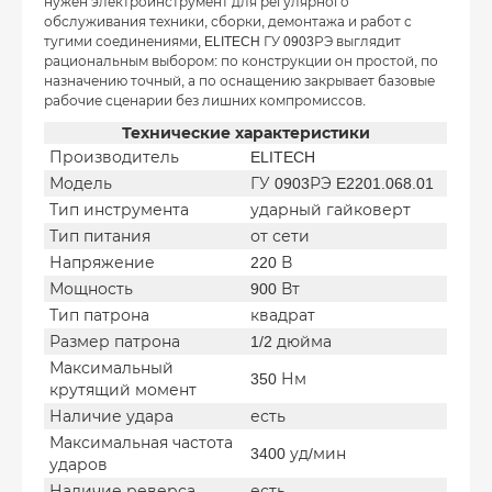
нужен электроинструмент для регулярного
обслуживания техники, сборки, демонтажа и работ с
тугими соединениями, ELITECH ГУ 0903РЭ выглядит
рациональным выбором: по конструкции он простой, по
назначению точный, а по оснащению закрывает базовые
рабочие сценарии без лишних компромиссов.
Технические характеристики
Производитель
ELITECH
Модель
ГУ 0903РЭ E2201.068.01
Тип инструмента
ударный гайковерт
Тип питания
от сети
Напряжение
220 В
Мощность
900 Вт
Тип патрона
квадрат
Размер патрона
1/2 дюйма
Максимальный
350 Нм
крутящий момент
Наличие удара
есть
Максимальная частота
3400 уд/мин
ударов
Наличие реверса
есть