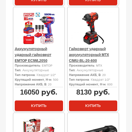
КУПИТЬ
КУПИТЬ
Аккумуляторный
Гайковерт ударный
ударный гайковерт
аккумуляторный MTX
EMTOP ECIWL2050
CIWU-BL-20-600
Производитель
: EMTOP
Производитель
: MTX
Тип
: Аккумуляторные
Тип
: Аккумуляторные
Тип патрона
: Квадрат 1/2″
Напряжение АКБ, В
: 20
Крутящий момент, Н·м
: 500
Тип патрона
: Квадрат 1/2″
Напряжение АКБ, В
: 20
Крутящий момент, Н·м
: 600
16050
руб.
8130
руб.
КУПИТЬ
КУПИТЬ