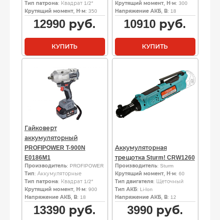
Тип патрона
: Квадрат 1/2″
Крутящий момент, Н·м
: 300
Крутящий момент, Н·м
: 350
Напряжение АКБ, В
: 18
12990
руб.
10910
руб.
КУПИТЬ
КУПИТЬ
Гайковерт
аккумуляторный
PROFIPOWER T-900N
Аккумуляторная
E0186M1
трещотка Sturm! CRW1260
Производитель
: PROFIPOWER
Производитель
: Sturm
Тип
: Аккумуляторные
Крутящий момент, Н·м
: 60
Тип патрона
: Квадрат 1/2″
Тип двигателя
: Щеточный
Крутящий момент, Н·м
: 900
Тип АКБ
: Li-Ion
Напряжение АКБ, В
: 18
Напряжение АКБ, В
: 12
13390
руб.
3990
руб.