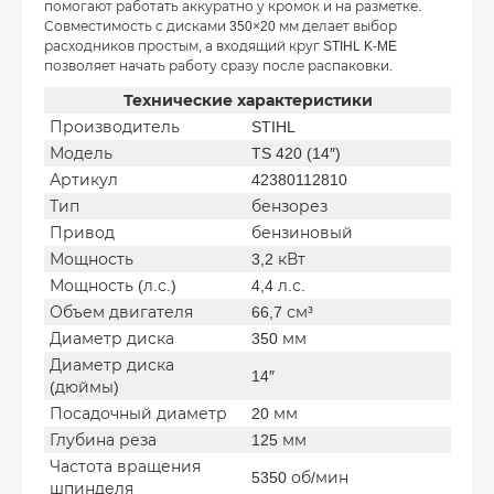
помогают работать аккуратно у кромок и на разметке.
Совместимость с дисками 350×20 мм делает выбор
расходников простым, а входящий круг STIHL K-ME
позволяет начать работу сразу после распаковки.
Технические характеристики
Производитель
STIHL
Модель
TS 420 (14″)
Артикул
42380112810
Тип
бензорез
Привод
бензиновый
Мощность
3,2 кВт
Мощность (л.с.)
4,4 л.с.
Объем двигателя
66,7 см³
Диаметр диска
350 мм
Диаметр диска
14″
(дюймы)
Посадочный диаметр
20 мм
Глубина реза
125 мм
Частота вращения
5350 об/мин
шпинделя