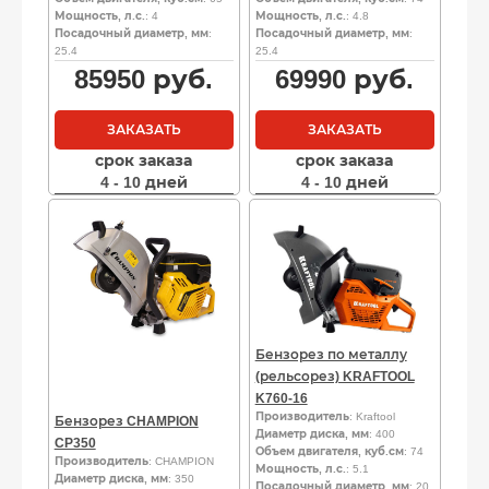
Мощность, л.с.
: 4
Мощность, л.с.
: 4.8
Посадочный диаметр, мм
:
Посадочный диаметр, мм
:
25.4
25.4
85950
руб.
69990
руб.
ЗАКАЗАТЬ
ЗАКАЗАТЬ
срок заказа
срок заказа
4 - 10 дней
4 - 10 дней
Бензорез по металлу
(рельсорез) KRAFTOOL
K760-16
Производитель
: Kraftool
Бензорез CHAMPION
Диаметр диска, мм
: 400
CP350
Объем двигателя, куб.см
: 74
Производитель
: CHAMPION
Мощность, л.с.
: 5.1
Диаметр диска, мм
: 350
Посадочный диаметр, мм
: 20,