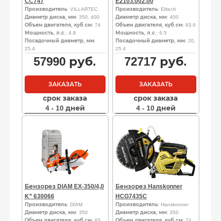
СС747
E2103.002.00
Производитель
: VILLARTEC
Производитель
: Elitech
Диаметр диска, мм
: 350, 400
Диаметр диска, мм
: 400
Объем двигателя, куб.см
: 74
Объем двигателя, куб.см
: 93.6
Мощность, л.с.
: 4.8
Мощность, л.с.
: 6.5
Посадочный диаметр, мм
:
Посадочный диаметр, мм
: 20,
25.4
25.4
57990
руб.
72717
руб.
ЗАКАЗАТЬ
ЗАКАЗАТЬ
срок заказа
срок заказа
4 - 10 дней
4 - 10 дней
Бензорез DIAM EX-350/4,0
Бензорез Hanskonner
K” 630066
HCG7435C
Производитель
: DIAM
Производитель
: Hanskonner
Диаметр диска, мм
: 350
Диаметр диска, мм
: 350
Объем двигателя, куб.см
: 65
Объем двигателя, куб.см
: 74