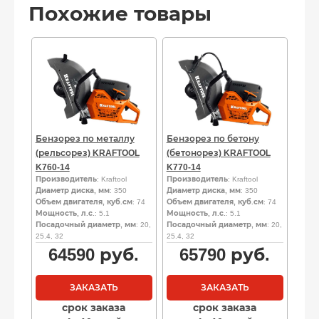
Похожие товары
Бензорез по металлу
Бензорез по бетону
(рельсорез) KRAFTOOL
(бетонорез) KRAFTOOL
K760-14
K770-14
Производитель
: Kraftool
Производитель
: Kraftool
Диаметр диска, мм
: 350
Диаметр диска, мм
: 350
Объем двигателя, куб.см
: 74
Объем двигателя, куб.см
: 74
Мощность, л.с.
: 5.1
Мощность, л.с.
: 5.1
Посадочный диаметр, мм
: 20,
Посадочный диаметр, мм
: 20,
25.4, 32
25.4, 32
64590
руб.
65790
руб.
ЗАКАЗАТЬ
ЗАКАЗАТЬ
срок заказа
срок заказа