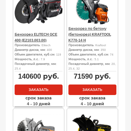
Бензорез по бетону
Бензорез ELITECH GCE
(бетонорез) KRAFTOOL
400 (E2103.003.00)
K770-14 H
Производитель
: Elitech
Производитель
: Kraftool
Диаметр диска, мм
: 400
Диаметр диска, мм
: 350
Объем двигателя, куб.см
: 119
Объем двигателя, куб.см
: 74
Мощность, л.с.
: 7.9
Мощность, л.с.
: 5.1
Посадочный диаметр, мм
:
Посадочный диаметр, мм
: 20,
25.4
25.4, 32
140600
руб.
71590
руб.
ЗАКАЗАТЬ
ЗАКАЗАТЬ
срок заказа
срок заказа
4 - 10 дней
4 - 10 дней