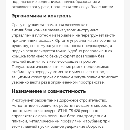
подключение воды снижает пылеобразование и
охлаждает зону реза, продлевая срок службы оснастки.
Эргономика и контроль
Сразу ощущается грамотная развесовка и
антивибрационная развязка узлов: инструмент
управляем в плотном материале и не перегружает кисти
при длинных проходах. Органы управления вынесены на
рукоятку, поэтому запуск и остановка предсказуемы, а
подача газа дозируется точно. Удобно расположенная
крышка топливного бака ускоряет дозаправку без
лишней возни, что в итоге сокращает простои.
Полуавтоматическое натяжение ремня поддерживает
стабильную передачу момента и уменьшает износ, а
защитный кожух диска с плавной регулировкой помогает
уверенно вести рез в ограниченном пространстве.
Назначение и совместимость
Инструмент рассчитан на дорожное строительство,
монолитные и сервисные работы, где важны скорость,
повторяемость и ресурс. STIHL TS 420 уверенно
справляется с армированным бетоном, тротуарной
плиткой, металлическими профилями и трубами; при
этом плавный пуск и ровное удержание оборотов