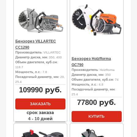
Бензорез VILLARTEC
СС1290
Производитель
: VILLARTEC
Диаметр диска, мм
: 350, 400
Бензорез Holzfforma
Объем двигателя, куб.см
:
GC790
118.7
Производитель
: Holzfforma
Мощность, л.с.
: 7.8
Диаметр диска, мм
: 350
Посадочный диаметр, мм
: 20,
Объем двигателя, куб.см
: 74
25.4
Мощность, л.с.
: 4.8
109990
руб.
Посадочный диаметр, мм
:
25.4
77800
руб.
ЗАКАЗАТЬ
срок заказа
КУПИТЬ
4 - 10 дней