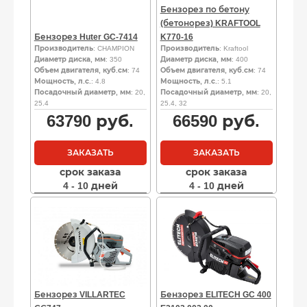
Бензорез по бетону
(бетонорез) KRAFTOOL
Бензорез Huter GC-7414
K770-16
Производитель
: CHAMPION
Производитель
: Kraftool
Диаметр диска, мм
: 350
Диаметр диска, мм
: 400
Объем двигателя, куб.см
: 74
Объем двигателя, куб.см
: 74
Мощность, л.с.
: 4.8
Мощность, л.с.
: 5.1
Посадочный диаметр, мм
: 20,
Посадочный диаметр, мм
: 20,
25.4
25.4, 32
63790
руб.
66590
руб.
ЗАКАЗАТЬ
ЗАКАЗАТЬ
срок заказа
срок заказа
4 - 10 дней
4 - 10 дней
Бензорез VILLARTEC
Бензорез ELITECH GC 400