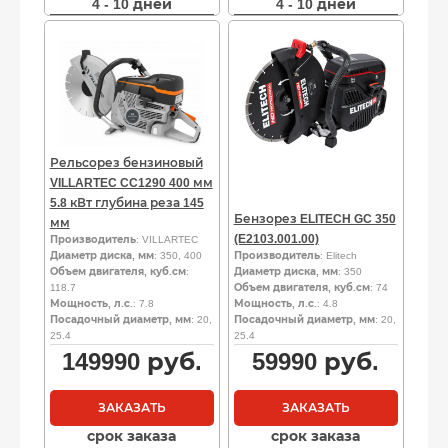
4 - 10 дней
4 - 10 дней
Рельсорез бензиновый
VILLARTEC CC1290 400 мм
5.8 кВт глубина реза 145
Бензорез ELITECH GC 350
мм
(E2103.001.00)
Производитель
: VILLARTEC
Диаметр диска, мм
: 350, 400
Производитель
: Elitech
Объем двигателя, куб.см
:
Диаметр диска, мм
: 350
118.7
Объем двигателя, куб.см
: 74
Мощность, л.с.
: 7.8
Мощность, л.с.
: 4.8
Посадочный диаметр, мм
: 20,
Посадочный диаметр, мм
: 20,
25.4
25.4
149990
руб.
59990
руб.
ЗАКАЗАТЬ
ЗАКАЗАТЬ
срок заказа
срок заказа