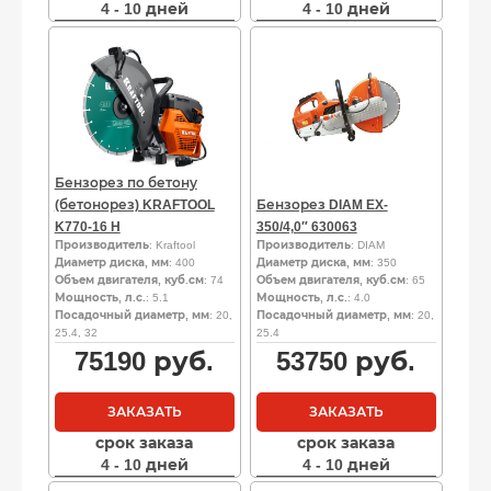
4 - 10 дней
4 - 10 дней
Бензорез по бетону
(бетонорез) KRAFTOOL
Бензорез DIAM EX-
K770-16 H
350/4,0″ 630063
Производитель
: Kraftool
Производитель
: DIAM
Диаметр диска, мм
: 400
Диаметр диска, мм
: 350
Объем двигателя, куб.см
: 74
Объем двигателя, куб.см
: 65
Мощность, л.с.
: 5.1
Мощность, л.с.
: 4.0
Посадочный диаметр, мм
: 20,
Посадочный диаметр, мм
: 20,
25.4, 32
25.4
75190
руб.
53750
руб.
ЗАКАЗАТЬ
ЗАКАЗАТЬ
срок заказа
срок заказа
4 - 10 дней
4 - 10 дней