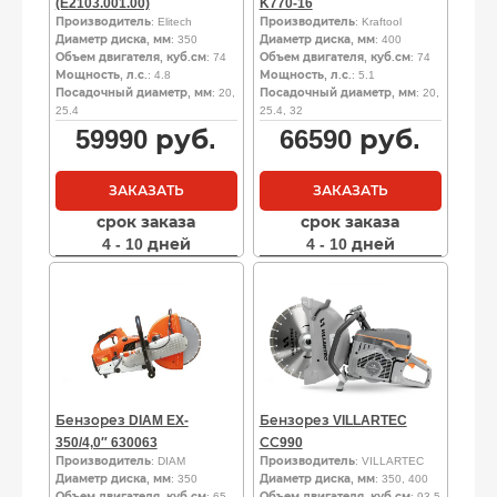
(E2103.001.00)
K770-16
Производитель
: Elitech
Производитель
: Kraftool
Диаметр диска, мм
: 350
Диаметр диска, мм
: 400
Объем двигателя, куб.см
: 74
Объем двигателя, куб.см
: 74
Мощность, л.с.
: 4.8
Мощность, л.с.
: 5.1
Посадочный диаметр, мм
: 20,
Посадочный диаметр, мм
: 20,
25.4
25.4, 32
59990
руб.
66590
руб.
ЗАКАЗАТЬ
ЗАКАЗАТЬ
срок заказа
срок заказа
4 - 10 дней
4 - 10 дней
Бензорез DIAM EX-
Бензорез VILLARTEC
350/4,0″ 630063
СС990
Производитель
: DIAM
Производитель
: VILLARTEC
Диаметр диска, мм
: 350
Диаметр диска, мм
: 350, 400
Объем двигателя, куб.см
: 65
Объем двигателя, куб.см
: 93.5