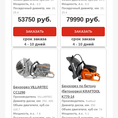
Мощность, л.с.
: 4.0
Мощность, л.с.
: 6.0
Посадочный диаметр, мм
: 20,
Посадочный диаметр, мм
: 20,
25.4
25.4
53750
руб.
79990
руб.
ЗАКАЗАТЬ
ЗАКАЗАТЬ
срок заказа
срок заказа
4 - 10 дней
4 - 10 дней
Бензорез по бетону
Бензорез VILLARTEC
(бетонорез) KRAFTOOL
СС1290
K770-14
Производитель
: VILLARTEC
Диаметр диска, мм
: 350, 400
Производитель
: Kraftool
Объем двигателя, куб.см
:
Диаметр диска, мм
: 350
118.7
Объем двигателя, куб.см
: 74
Мощность, л.с.
: 7.8
Мощность, л.с.
: 5.1
Посадочный диаметр, мм
: 20,
Посадочный диаметр, мм
: 20,