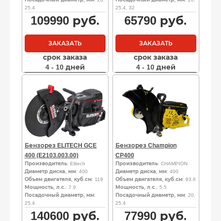
25.4
25.4, 32
109990
руб.
65790
руб.
ЗАКАЗАТЬ
ЗАКАЗАТЬ
срок заказа
срок заказа
4 - 10 дней
4 - 10 дней
Бензорез ELITECH GCE
Бензорез Champion
400 (E2103.003.00)
CP400
Производитель
: Elitech
Производитель
: CHAMPION
Диаметр диска, мм
: 400
Диаметр диска, мм
: 400
Объем двигателя, куб.см
: 119
Объем двигателя, куб.см
: 93.6
Мощность, л.с.
: 7.9
Мощность, л.с.
: 5.5
Посадочный диаметр, мм
:
Посадочный диаметр, мм
: 20,
25.4
25.4
140600
руб.
77990
руб.