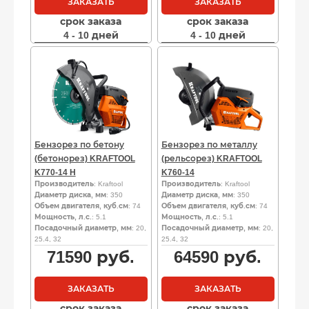
ЗАКАЗАТЬ
ЗАКАЗАТЬ
срок заказа
срок заказа
4 - 10 дней
4 - 10 дней
Бензорез по бетону
Бензорез по металлу
(бетонорез) KRAFTOOL
(рельсорез) KRAFTOOL
K770-14 H
K760-14
Производитель
: Kraftool
Производитель
: Kraftool
Диаметр диска, мм
: 350
Диаметр диска, мм
: 350
Объем двигателя, куб.см
: 74
Объем двигателя, куб.см
: 74
Мощность, л.с.
: 5.1
Мощность, л.с.
: 5.1
Посадочный диаметр, мм
: 20,
Посадочный диаметр, мм
: 20,
25.4, 32
25.4, 32
71590
руб.
64590
руб.
ЗАКАЗАТЬ
ЗАКАЗАТЬ
срок заказа
срок заказа