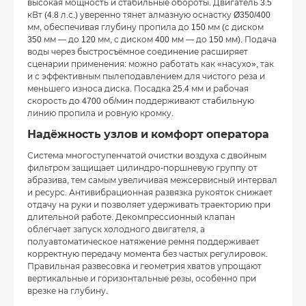
высокая мощность и стабильные обороты. Двигатель 3.5
кВт (4.8 л.с.) уверенно тянет алмазную оснастку Ø350/400
мм, обеспечивая глубину пропила до 150 мм (с диском
350 мм — до 120 мм, с диском 400 мм — до 150 мм). Подача
воды через быстросъёмное соединение расширяет
сценарии применения: можно работать как «насухо», так
и с эффективным пылеподавлением для чистого реза и
меньшего износа диска. Посадка 25.4 мм и рабочая
скорость до 4700 об/мин поддерживают стабильную
линию пропила и ровную кромку.
Надёжность узлов и комфорт оператора
Система многоступенчатой очистки воздуха с двойным
фильтром защищает цилиндро-поршневую группу от
абразива, тем самым увеличивая межсервисный интервал
и ресурс. Антивибрационная развязка рукояток снижает
отдачу на руки и позволяет удерживать траекторию при
длительной работе. Декомпрессионный клапан
облегчает запуск холодного двигателя, а
полуавтоматическое натяжение ремня поддерживает
корректную передачу момента без частых регулировок.
Правильная развесовка и геометрия хватов упрощают
вертикальные и горизонтальные резы, особенно при
врезке на глубину.