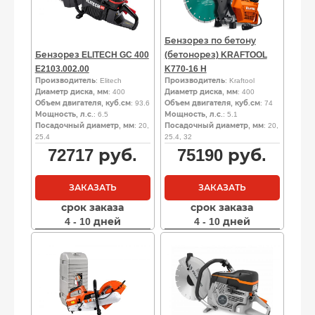
Бензорез по бетону
Бензорез ELITECH GC 400
(бетонорез) KRAFTOOL
E2103.002.00
K770-16 H
Производитель
: Elitech
Производитель
: Kraftool
Диаметр диска, мм
: 400
Диаметр диска, мм
: 400
Объем двигателя, куб.см
: 93.6
Объем двигателя, куб.см
: 74
Мощность, л.с.
: 6.5
Мощность, л.с.
: 5.1
Посадочный диаметр, мм
: 20,
Посадочный диаметр, мм
: 20,
25.4
25.4, 32
72717
руб.
75190
руб.
ЗАКАЗАТЬ
ЗАКАЗАТЬ
срок заказа
срок заказа
4 - 10 дней
4 - 10 дней