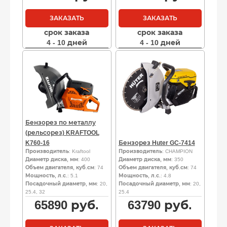
ЗАКАЗАТЬ
ЗАКАЗАТЬ
срок заказа
срок заказа
4 - 10 дней
4 - 10 дней
Бензорез по металлу
(рельсорез) KRAFTOOL
K760-16
Бензорез Huter GC-7414
Производитель
: Kraftool
Производитель
: CHAMPION
Диаметр диска, мм
: 400
Диаметр диска, мм
: 350
Объем двигателя, куб.см
: 74
Объем двигателя, куб.см
: 74
Мощность, л.с.
: 5.1
Мощность, л.с.
: 4.8
Посадочный диаметр, мм
: 20,
Посадочный диаметр, мм
: 20,
25.4, 32
25.4
65890
руб.
63790
руб.