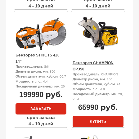
4 - 10 дней
4 - 10 дней
Бензорез STIHL TS 420
14″
Бензорез CHAMPION
Производитель
: Stihl
CP350
Диаметр диска, мм
: 350
Производитель
: CHAMPION
Объем двигателя, куб.см
: 66.7
Диаметр диска, мм
: 350
Мощность, л.с.
: 4.4
Объем двигателя, куб.см
: 74
Посадочный диаметр, мм
: 20
Мощность, л.с.
: 4.8
199990
руб.
Посадочный диаметр, мм
: 20,
25.4
65990
руб.
ЗАКАЗАТЬ
срок заказа
КУПИТЬ
4 - 10 дней