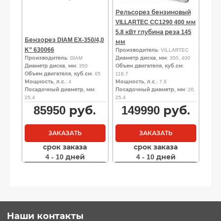
Рельсорез бензиновый
VILLARTEC CC1290 400 мм
5.8 кВт глубина реза 145
Бензорез DIAM EX-350/4,0
мм
K” 630066
Производитель
: VILLARTEC
Производитель
: DIAM
Диаметр диска, мм
: 350, 400
Диаметр диска, мм
: 350
Объем двигателя, куб.см
:
Объем двигателя, куб.см
: 65
118.7
Мощность, л.с.
: 4
Мощность, л.с.
: 7.8
Посадочный диаметр, мм
:
Посадочный диаметр, мм
: 20,
25.4
25.4
85950
руб.
149990
руб.
ЗАКАЗАТЬ
ЗАКАЗАТЬ
срок заказа
срок заказа
4 - 10 дней
4 - 10 дней
Наши контакты