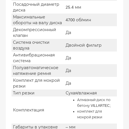
Посадочный диаметр
25.4 мм
диска
Максимальные
4700 об/мин
обороты на валу диска
Декомпрессионный
Да
клапан
Система очистки
Двойной фильтр
воздуха
Антивибрационная
Да
система
Полуавтоматическое
Да
натяжение ремня
Комплект для мокрой
Да
резки
Тип резки
Сухая/влажная
Алмазный диск по
бетону VILLARTEC;
Комплектация
комплект для
мокрой резки
Габариты в упаковке
– мм