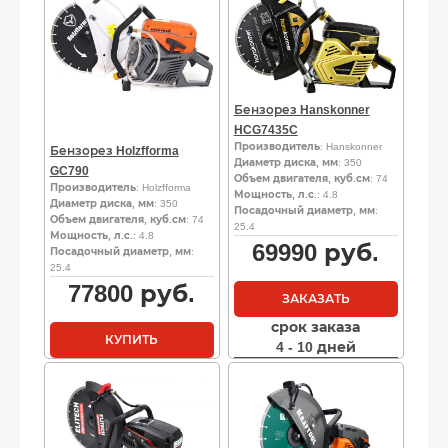
Бензорез Hanskonner
HCG7435C
Производитель
: Hanskonner
Бензорез Holzfforma
Диаметр диска, мм
: 350
GC790
Объем двигателя, куб.см
: 74
Производитель
: Holzfforma
Мощность, л.с.
: 4.8
Диаметр диска, мм
: 350
Посадочный диаметр, мм
:
Объем двигателя, куб.см
: 74
25.4
Мощность, л.с.
: 4.8
69990
руб.
Посадочный диаметр, мм
:
25.4
77800
руб.
ЗАКАЗАТЬ
срок заказа
КУПИТЬ
4 - 10 дней