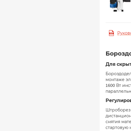
Руков
Бороздо
Для скры
Бороздодел
монтаже эл
1600 Вт ин
параллельн
Регулиро
Штроборез 
дистанцион
снятия мат
стартовую н