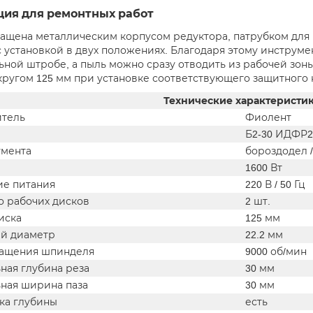
ция для ремонтных работ
ащена металлическим корпусом редуктора, патрубком для
с установкой в двух положениях. Благодаря этому инструм
ьной штробе, а пыль можно сразу отводить из рабочей зон
кругом 125 мм при установке соответствующего защитного 
Технические характеристи
тель
Фиолент
Б2-30 ИДФР2
умента
бороздодел 
1600 Вт
е питания
220 В / 50 Гц
о рабочих дисков
2 шт.
иска
125 мм
й диаметр
22.2 мм
ращения шпинделя
9000 об/мин
ная глубина реза
30 мм
ная ширина паза
30 мм
ка глубины
есть