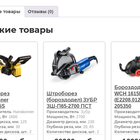
е товары
Отзывы (0)
жие товары
Бороздоде
рез
Штроборез
WCH 1615
ner
(бороздодел) ЗУБР
(E2208.012
5S
ЗШ-П65-2700 ПСТ
205350
итель
: Hanskonner
Производитель
: Зубр
Производит
 Вт
: 1600
Мощность, Вт
: 2700
Мощность, В
иска, мм
: 125
Диаметр диска, мм
: 230
Диаметр дис
еза, мм
: 30
Глубина реза, мм
: 20, 65
Глубина рез
о дисков, шт.
: 2
Количество дисков, шт.
: 2
Количество 