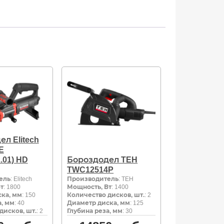
л Elitech
E
.01) HD
Бороздодел TEH
TWC12514P
ель
: Elitech
Производитель
: TEH
т
: 1800
Мощность, Вт
: 1400
ка, мм
: 150
Количество дисков, шт.
: 2
а, мм
: 40
Диаметр диска, мм
: 125
дисков, шт.
: 2
Глубина реза, мм
: 30