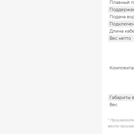
Плавный п
Поддержан
Подача во
Подключен
Длина каб
Вес нетто
Комплекта
Габариты 
Вес
* Производите
место произво