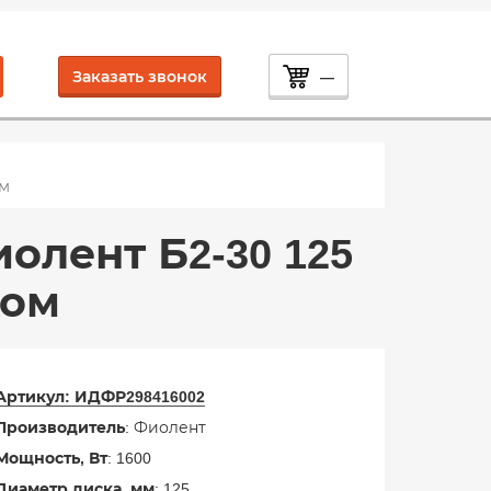
Заказать звонок
—
ом
лент Б2-30 125
ком
Артикул:
ИДФР298416002
Производитель
: Фиолент
Мощность, Вт
: 1600
Диаметр диска, мм
: 125