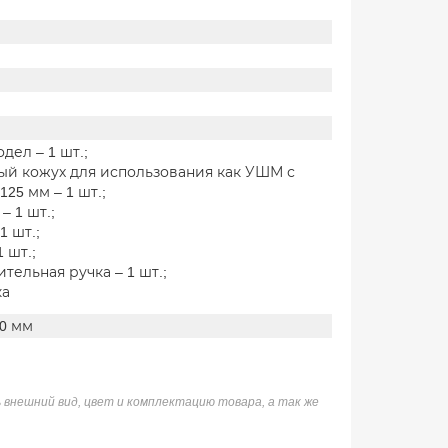
дел – 1 шт.;
ый кожух для использования как УШМ с
125 мм – 1 шт.;
– 1 шт.;
1 шт.;
1 шт.;
тельная ручка – 1 шт.;
ка
10 мм
 внешний вид, цвет и комплектацию товара, а так же