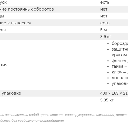
уск
есть
ие постоянных оборотов
нет
ды
нет
ие к пылесосу
есть
еля
5 м
3.9 кг
бороздо
защитн
кругом 
фланец 
ция
гайка – 
ключ – 
дополни
упаков
в упаковке
480 × 169 × 2
5.05 кг
ль оставляет за собой право вносить конструкционные изменения, менять
дства без уведомления потребителя.