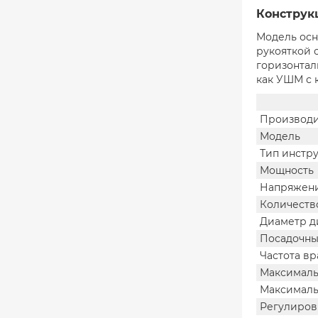
Конструк
Модель осн
рукояткой 
горизонтал
как УШМ с 
Производи
Модель
Тип инстр
Мощность
Напряжени
Количеств
Диаметр д
Посадочны
Частота в
Максималь
Максималь
Регулиров