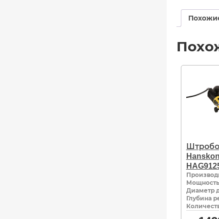
Похожи
Похо
Штробо
Hanskon
HAG912
Производ
Мощность,
Диаметр д
Глубина р
Количеств