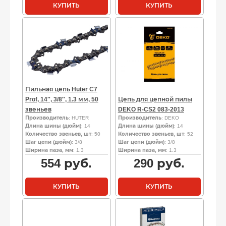
КУПИТЬ
КУПИТЬ
Пильная цепь Huter С7
Prof, 14″, 3/8″, 1.3 мм, 50
Цепь для цепной пилы
звеньев
DEKO R-CS2 083-2013
Производитель
: HUTER
Производитель
: DEKO
Длина шины (дюйм)
: 14
Длина шины (дюйм)
: 14
Количество звеньев, шт
: 50
Количество звеньев, шт
: 52
Шаг цепи (дюйм)
: 3/8
Шаг цепи (дюйм)
: 3/8
Ширина паза, мм
: 1.3
Ширина паза, мм
: 1.3
554
руб.
290
руб.
КУПИТЬ
КУПИТЬ