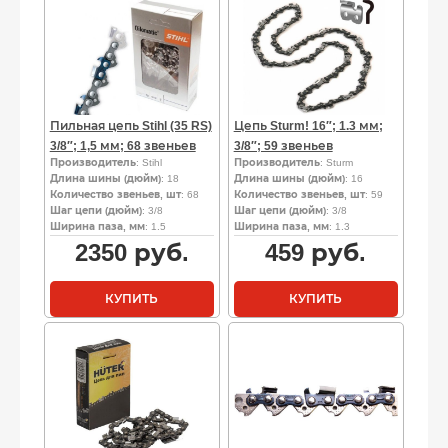
Пильная цепь Stihl (35 RS)
Цепь Sturm! 16″; 1.3 мм;
3/8″; 1,5 мм; 68 звеньев
3/8″; 59 звеньев
Производитель
: Stihl
Производитель
: Sturm
Длина шины (дюйм)
: 18
Длина шины (дюйм)
: 16
Количество звеньев, шт
: 68
Количество звеньев, шт
: 59
Шаг цепи (дюйм)
: 3/8
Шаг цепи (дюйм)
: 3/8
Ширина паза, мм
: 1.5
Ширина паза, мм
: 1.3
2350
руб.
459
руб.
КУПИТЬ
КУПИТЬ