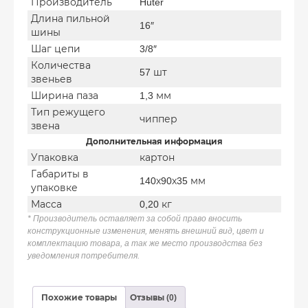
Производитель
Huter
Длина пильной
16″
шины
Шаг цепи
3/8″
Количества
57 шт
звеньев
Ширина паза
1,3 мм
Тип режущего
чиппер
звена
Дополнительная информация
Упаковка
картон
Габариты в
140х90х35 мм
упаковке
Масса
0,20 кг
* Производитель оставляет за собой право вносить
конструкционные изменения, менять внешний вид, цвет и
комплектацию товара, а так же место производства без
уведомления потребителя.
Похожие товары
Отзывы (0)