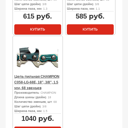
Шаг цепи (дюйм)
: 3/8
Шаг цепи (дюйм)
: 3/8
Ширина паза, мм
: 1.3
Ширина паза, мм
: 1.1
615
руб.
585
руб.
КУПИТЬ
КУПИТЬ
Цепь пильная CHAMPION
C058-LG-68E, 18″, 3/8″, 1.5
мм, 68 звеньев
Производитель
: CHAMPION
Длина шины (дюйм)
: 18
Количество звеньев, шт
: 68
Шаг цепи (дюйм)
: 3/8
Ширина паза, мм
: 1.5
1040
руб.