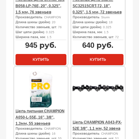
B058-LP-76E, 20″, 0.325″,
SC32515CRT-72, 18″,
1.5 мм, 76 звеньев
0.325″, 1,5 мм, 72 звеньев
Производитель
: CHAMPION
Производитель
: Sturm
Длина шины (дюйм)
: 20
Длина шины (дюйм)
: 18
Количество звеньев, шт
: 76
Шаг цепи (дюйм)
: 0.325
Шаг цепи (дюйм)
: 0.325
Ширина паза, мм
: 1.5
Ширина паза, мм
: 1.5
Количество звеньев, шт
: 72
945
руб.
640
руб.
КУПИТЬ
КУПИТЬ
Цепь пильная CHAMPION
A050-L-55E, 16″, 3/8″,
Цепь CHAMPION A043-PX-
1.3мм, 55 звеньев
52E 3/8″, 1.1 мм, 52 звена
Производитель
: CHAMPION
Длина шины (дюйм)
: 16
Производитель
: CHAMPION
Количество звеньев, шт
: 55
Количество звеньев, шт
: 52