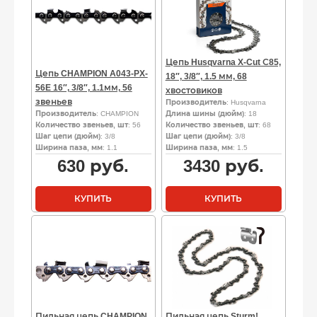
Цепь Husqvarna X-Cut С85,
Цепь CHAMPION A043-PX-
18″, 3/8″, 1.5 мм, 68
56E 16″, 3/8″, 1.1мм, 56
хвостовиков
звеньев
Производитель
: Husqvarna
Производитель
: CHAMPION
Длина шины (дюйм)
: 18
Количество звеньев, шт
: 56
Количество звеньев, шт
: 68
Шаг цепи (дюйм)
: 3/8
Шаг цепи (дюйм)
: 3/8
Ширина паза, мм
: 1.1
Ширина паза, мм
: 1.5
630
руб.
3430
руб.
КУПИТЬ
КУПИТЬ
Пильная цепь CHAMPION
Пильная цепь Sturm!