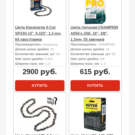
Цепь Husqvarna X-Cut
Цепь пильная CHAMPION
SP33G 15″, 0.325″, 1.3 мм,
A050-L-55E, 16″, 3/8″,
64 хвостовика
1.3мм, 55 звеньев
Производитель
: Husqvarna
Производитель
: CHAMPION
Длина шины (дюйм)
: 15
Длина шины (дюйм)
: 16
Количество звеньев, шт
: 64
Количество звеньев, шт
: 55
Шаг цепи (дюйм)
: 0.325
Шаг цепи (дюйм)
: 3/8
Ширина паза, мм
: 1.3
Ширина паза, мм
: 1.3
2900
руб.
615
руб.
КУПИТЬ
КУПИТЬ