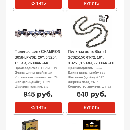
КУПИТЬ
КУПИТЬ
Пильная цепь CHAMPION
Пильная цепь Sturm!
B058-LP-76E, 20″, 0.325″,
SC32515CRT-72, 18″,
1.5 мм, 76 звеньев
0.325″, 1,5 мм, 72 звеньев
Производитель
: CHAMPION
Производитель
: Sturm
Длина шины (дюйм)
: 20
Длина шины (дюйм)
: 18
Количество звеньев, шт
: 76
Шаг цепи (дюйм)
: 0.325
Шаг цепи (дюйм)
: 0.325
Ширина паза, мм
: 1.5
Ширина паза, мм
: 1.5
Количество звеньев, шт
: 72
945
руб.
640
руб.
КУПИТЬ
КУПИТЬ