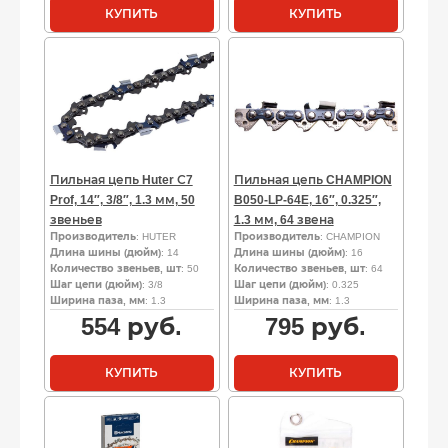
КУПИТЬ
КУПИТЬ
Пильная цепь Huter С7
Пильная цепь CHAMPION
Prof, 14″, 3/8″, 1.3 мм, 50
B050-LP-64E, 16″, 0.325″,
звеньев
1.3 мм, 64 звена
Производитель
: HUTER
Производитель
: CHAMPION
Длина шины (дюйм)
: 14
Длина шины (дюйм)
: 16
Количество звеньев, шт
: 50
Количество звеньев, шт
: 64
Шаг цепи (дюйм)
: 3/8
Шаг цепи (дюйм)
: 0.325
Ширина паза, мм
: 1.3
Ширина паза, мм
: 1.3
554
руб.
795
руб.
КУПИТЬ
КУПИТЬ