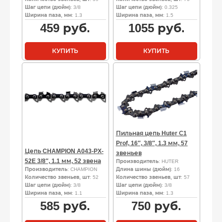
Шаг цепи (дюйм)
: 3/8
Шаг цепи (дюйм)
: 0.325
Ширина паза, мм
: 1.3
Ширина паза, мм
: 1.5
459
руб.
1055
руб.
КУПИТЬ
КУПИТЬ
Пильная цепь Huter С1
Prof, 16″, 3/8″, 1.3 мм, 57
Цепь CHAMPION A043-PX-
звеньев
52E 3/8″, 1.1 мм, 52 звена
Производитель
: HUTER
Производитель
: CHAMPION
Длина шины (дюйм)
: 16
Количество звеньев, шт
: 52
Количество звеньев, шт
: 57
Шаг цепи (дюйм)
: 3/8
Шаг цепи (дюйм)
: 3/8
Ширина паза, мм
: 1.1
Ширина паза, мм
: 1.3
585
руб.
750
руб.