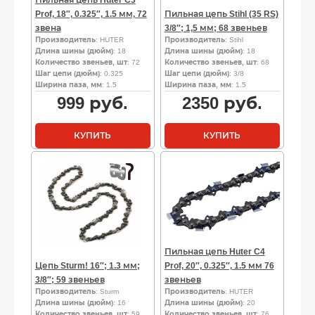
Prof, 18″, 0.325″, 1.5 мм, 72
Пильная цепь Stihl (35 RS)
звена
3/8″; 1,5 мм; 68 звеньев
Производитель
: HUTER
Производитель
: Stihl
Длина шины (дюйм)
: 18
Длина шины (дюйм)
: 18
Количество звеньев, шт
: 72
Количество звеньев, шт
: 68
Шаг цепи (дюйм)
: 0.325
Шаг цепи (дюйм)
: 3/8
Ширина паза, мм
: 1.5
Ширина паза, мм
: 1.5
999
руб.
2350
руб.
КУПИТЬ
КУПИТЬ
Пильная цепь Huter C4
Цепь Sturm! 16″; 1.3 мм;
Prof, 20″, 0.325″, 1.5 мм 76
3/8″; 59 звеньев
звеньев
Производитель
: Sturm
Производитель
: HUTER
Длина шины (дюйм)
: 16
Длина шины (дюйм)
: 20
Количество звеньев, шт
: 59
Количество звеньев, шт
: 76