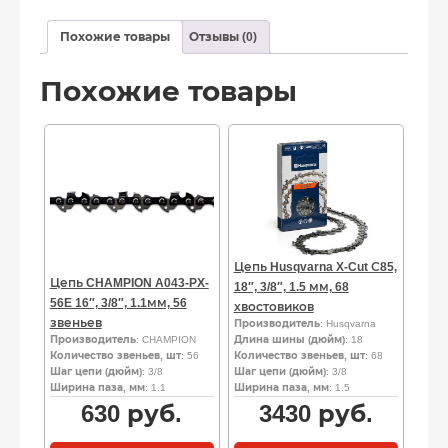
Похожие товары
Отзывы (0)
Похожие товары
Цепь Husqvarna X-Cut С85,
Цепь CHAMPION A043-PX-
18″, 3/8″, 1.5 мм, 68
56E 16″, 3/8″, 1.1мм, 56
хвостовиков
звеньев
Производитель
: Husqvarna
Производитель
: CHAMPION
Длина шины (дюйм)
: 18
Количество звеньев, шт
: 56
Количество звеньев, шт
: 68
Шаг цепи (дюйм)
: 3/8
Шаг цепи (дюйм)
: 3/8
Ширина паза, мм
: 1.1
Ширина паза, мм
: 1.5
630
руб.
3430
руб.