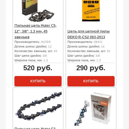
Пильная цепь Huter С5,
12″, 3/8″, 1.3 мм, 45
Цепь для цепной пилы
звеньев
DEKO R-CS2 083-2013
Производитель
: HUTER
Производитель
: DEKO
Длина шины (дюйм)
: 12
Длина шины (дюйм)
: 14
Количество звеньев, шт
: 45
Количество звеньев, шт
: 52
Шаг цепи (дюйм)
: 3/8
Шаг цепи (дюйм)
: 3/8
Ширина паза, мм
: 1.3
Ширина паза, мм
: 1.3
520
руб.
290
руб.
КУПИТЬ
КУПИТЬ
Пильная цепь Huter C3