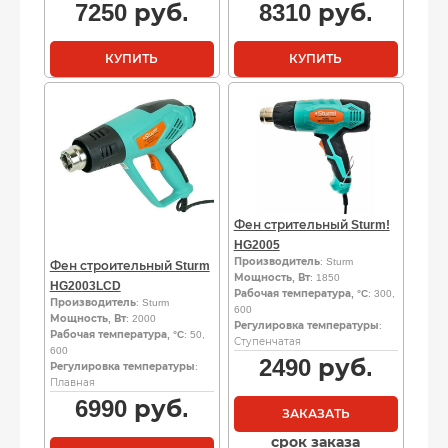
7250
руб.
8310
руб.
КУПИТЬ
КУПИТЬ
Фен стрительный Sturm!
HG2005
Производитель
: Sturm
Фен строительный Sturm
Мощность, Вт
: 1850
HG2003LCD
Рабочая температура, °C
: 300,
Производитель
: Sturm
600
Мощность, Вт
: 2000
Регулировка температуры
:
Рабочая температура, °C
: 50,
Ступенчатая
600
2490
руб.
Регулировка температуры
:
Плавная
6990
руб.
ЗАКАЗАТЬ
срок заказа