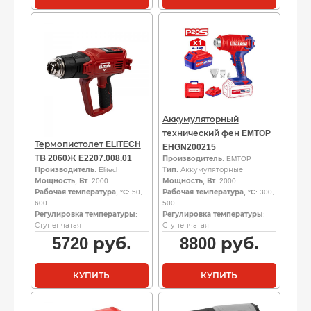
Аккумуляторный
технический фен EMTOP
Термопистолет ELITECH
EHGN200215
ТВ 2060Ж E2207.008.01
Производитель
: EMTOP
Производитель
: Elitech
Тип
: Аккумуляторные
Мощность, Вт
: 2000
Мощность, Вт
: 2000
Рабочая температура, °C
: 50,
Рабочая температура, °C
: 300,
600
500
Регулировка температуры
:
Регулировка температуры
:
Ступенчатая
Ступенчатая
5720
руб.
8800
руб.
КУПИТЬ
КУПИТЬ