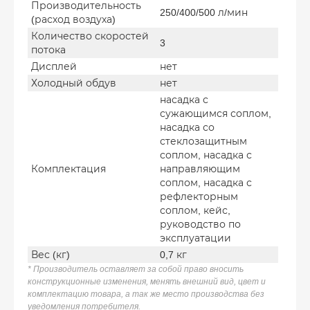
Производительность
250/400/500 л/мин
(расход воздуха)
Количество скоростей
3
потока
Дисплей
нет
Холодный обдув
нет
насадка с
сужающимся соплом,
насадка со
стеклозащитным
соплом, насадка с
Комплектация
направляющим
соплом, насадка с
рефлекторным
соплом, кейс,
руководство по
эксплуатации
Вес (кг)
0,7 кг
* Производитель оставляет за собой право вносить
конструкционные изменения, менять внешний вид, цвет и
комплектацию товара, а так же место производства без
уведомления потребителя.