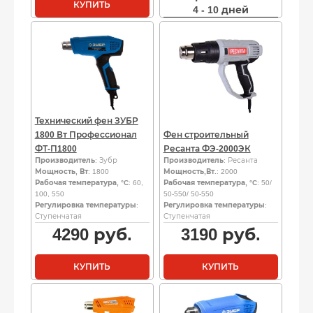
КУПИТЬ
4 - 10 дней
Технический фен ЗУБР
1800 Вт Профессионал
Фен строительный
ФТ-П1800
Ресанта ФЭ-2000ЭК
Производитель
: Зубр
Производитель
: Ресанта
Мощность, Вт
: 1800
Мощность,Вт.
: 2000
Рабочая температура, °C
: 60,
Рабочая температура, °C
: 50/
100, 550
50-550/ 50-550
Регулировка температуры
:
Регулировка температуры
:
Ступенчатая
Ступенчатая
4290
руб.
3190
руб.
КУПИТЬ
КУПИТЬ