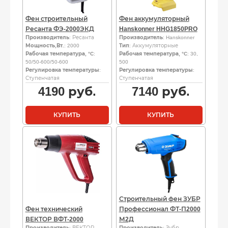
Фен строительный
Фен аккумуляторный
Ресанта ФЭ-2000ЭКД
Hanskonner HHG1850PRO
Производитель
: Ресанта
Производитель
: Hanskonner
Мощность,Вт.
: 2000
Тип
: Аккумуляторные
Рабочая температура, °C
:
Рабочая температура, °C
: 30,
50/50-600/50-600
500
Регулировка температуры
:
Регулировка температуры
:
Ступенчатая
Ступенчатая
4190
руб.
7140
руб.
КУПИТЬ
КУПИТЬ
Строительный фен ЗУБР
Фен технический
Профессионал ФТ-П2000
ВЕКТОР ВФТ-2000
М2Д
Производитель
: ВЕКТОР
Производитель
: Зубр