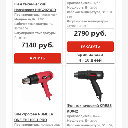
Производитель
: Зубр
Фен технический
Мощность, Вт
: 2000
Hanskonner HHG2023CD
Рабочая температура, °C
: 350,
Производитель
: Hanskonner
650
Мощность,Вт.
: 2300
Регулировка температуры
:
Рабочая температура, °C
:
Ступенчатая
50/50-650
2790
руб.
Регулировка температуры
:
Плавная
7140
руб.
ЗАКАЗАТЬ
срок заказа
КУПИТЬ
4 - 10 дней
Фен технический KRESS
KU042
Электрофен NUMBER
Производитель
: Kress
ONE EH2100-1 PRO
Мощность, Вт
: 2000
Производитель
: NUMBER ONE
Рабочая температура, °C
: 400,