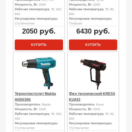
Мощность, Вт
: 2000
Мощность, Вт
: 2000
Рабочая температура, °C
: 450,
Рабочая температура, °C
: 80,
600
600
Регулировка температуры
:
Регулировка температуры
:
Ступенчатая
Плавная
2050
руб.
6430
руб.
КУПИТЬ
КУПИТЬ
Термопистолет Makita
Фен технический KRESS
HG5030K
KU043
Производитель
: Makita
Производитель
: Kress
Мощность, Вт
: 1600
Мощность, Вт
: 2000
Рабочая температура, °C
: 350,
Рабочая температура, °C
: 50,
500
600
Регулировка температуры
:
Регулировка температуры
:
Ступенчатая
Ступенчатая