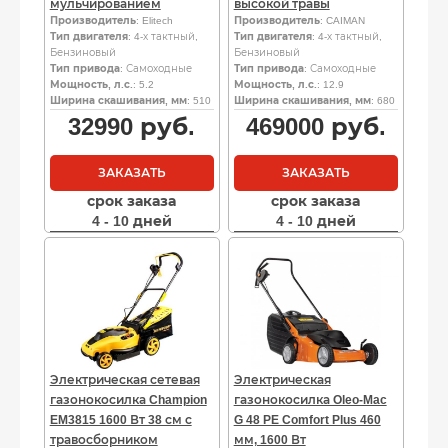
мульчированием
высокой травы
Производитель
: Elitech
Производитель
: CAIMAN
Тип двигателя
: 4-х тактный,
Тип двигателя
: 4-х тактный,
Бензиновый
Бензиновый
Тип привода
: Самоходные
Тип привода
: Самоходные
Мощность, л.с.
: 5.2
Мощность, л.с.
: 12.9
Ширина скашивания, мм
: 510
Ширина скашивания, мм
: 680
32990
руб.
469000
руб.
ЗАКАЗАТЬ
ЗАКАЗАТЬ
срок заказа
срок заказа
4 - 10 дней
4 - 10 дней
Электрическая сетевая
Электрическая
газонокосилка Champion
газонокосилка Oleo-Mac
EM3815 1600 Вт 38 см с
G 48 PE Comfort Plus 460
травосборником
мм, 1600 Вт