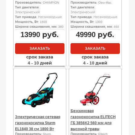
Производитель
: CHAMPION
Производитель
: Oleo-Mac
Тип двигателя
:
Тип двигателя
:
Электрический
Электрический
Тип привода
: Несамоходные
Тип привода
: Несамоходные
Мощность, Вт
: 1600
Мощность, Вт
: 1300
Ширина скашивания, мм
: 380
Ширина скашивания, мм
: 460
13990
руб.
49990
руб.
ЗАКАЗАТЬ
ЗАКАЗАТЬ
срок заказа
срок заказа
4 - 10 дней
4 - 10 дней
Бензиновая
Электрическая сетевая
газонокосилка ELITECH
газонокосилка Sturm
ГБ 3856К2 560 мм для
EL1840 38 см 1800 Вт
высокой травы
Производитель
: Sturm
Производитель
: Elitech