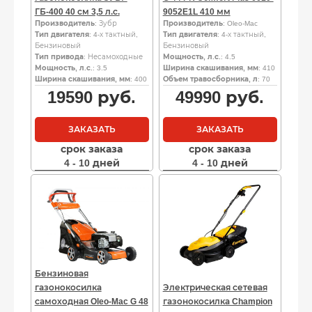
ГБ-400 40 см 3,5 л.с.
9052E1L 410 мм
Производитель
: Зубр
Производитель
: Oleo-Mac
Тип двигателя
: 4-х тактный,
Тип двигателя
: 4-х тактный,
Бензиновый
Бензиновый
Тип привода
: Несамоходные
Мощность, л.с.
: 4.5
Мощность, л.с.
: 3.5
Ширина скашивания, мм
: 410
Ширина скашивания, мм
: 400
Объем травосборника, л
: 70
19590
руб.
49990
руб.
ЗАКАЗАТЬ
ЗАКАЗАТЬ
срок заказа
срок заказа
4 - 10 дней
4 - 10 дней
Бензиновая
газонокосилка
Электрическая сетевая
самоходная Oleo-Mac G 48
газонокосилка Champion