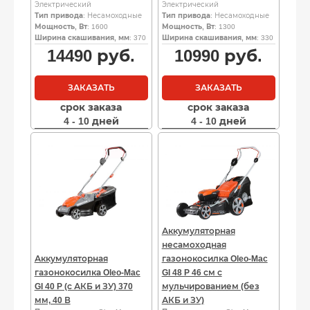
Электрический
Электрический
Тип привода
: Несамоходные
Тип привода
: Несамоходные
Мощность, Вт
: 1600
Мощность, Вт
: 1300
Ширина скашивания, мм
: 370
Ширина скашивания, мм
: 330
14490
руб.
10990
руб.
ЗАКАЗАТЬ
ЗАКАЗАТЬ
срок заказа
срок заказа
4 - 10 дней
4 - 10 дней
Аккумуляторная
несамоходная
Аккумуляторная
газонокосилка Oleo-Mac
газонокосилка Oleo-Mac
GI 48 P 46 см с
GI 40 P (с АКБ и ЗУ) 370
мульчированием (без
мм, 40 В
АКБ и ЗУ)