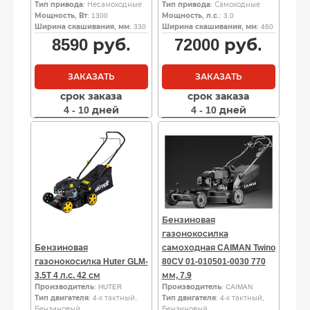
Тип привода
: Несамоходные
Тип привода
: Самоходные
Мощность, Вт
: 1300
Мощность, л.с.
: 3.0
Ширина скашивания, мм
: 330
Ширина скашивания, мм
: 460
8590
руб.
72000
руб.
ЗАКАЗАТЬ
ЗАКАЗАТЬ
срок заказа
срок заказа
4 - 10 дней
4 - 10 дней
Бензиновая
газонокосилка
Бензиновая
самоходная CAIMAN Twino
газонокосилка Huter GLM-
80CV 01-010501-0030 770
3.5T 4 л.с. 42 см
мм, 7.9
Производитель
: HUTER
Производитель
: CAIMAN
Тип двигателя
: 4-х тактный,
Тип двигателя
: 4-х тактный,
Бензиновый
Бензиновый