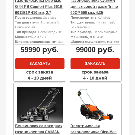
газонокосилка Oleo-Mac
газонокосилка CAIMAN
G 44 РВ Comfort Plus 6610-
для высокой травы Trimo
9011E1P 410 мм, 2.7
60CP 560 мм, 4.35
Производитель
: Oleo-Mac
Производитель
: CAIMAN
Тип двигателя
: 4-х тактный,
Тип двигателя
: 4-х тактный,
Бензиновый
Бензиновый
Тип привода
: Несамоходные
Тип привода
: Несамоходные
Мощность, л.с.
: 2.7
Мощность, л.с.
: 4.35
Ширина скашивания, мм
: 410
Ширина скашивания, мм
: 560
59990
руб.
99000
руб.
ЗАКАЗАТЬ
ЗАКАЗАТЬ
срок заказа
срок заказа
4 - 10 дней
4 - 10 дней
Бензиновая самоходная
Электрическая
газонокосилка CAIMAN
газонокосилка Oleo-Mac