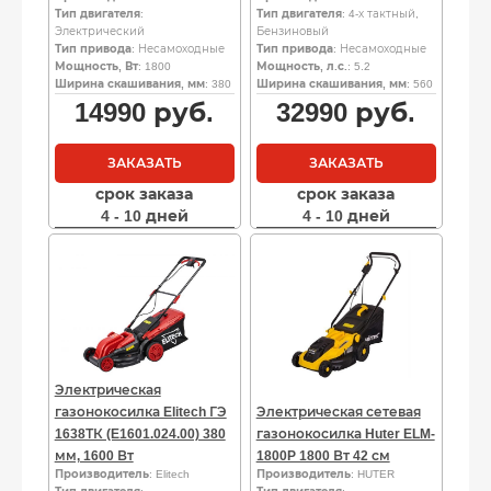
Тип двигателя
:
Тип двигателя
: 4-х тактный,
Электрический
Бензиновый
Тип привода
: Несамоходные
Тип привода
: Несамоходные
Мощность, Вт
: 1800
Мощность, л.с.
: 5.2
Ширина скашивания, мм
: 380
Ширина скашивания, мм
: 560
14990
руб.
32990
руб.
ЗАКАЗАТЬ
ЗАКАЗАТЬ
срок заказа
срок заказа
4 - 10 дней
4 - 10 дней
Электрическая
газонокосилка Elitech ГЭ
Электрическая сетевая
1638ТК (E1601.024.00) 380
газонокосилка Huter ELM-
мм, 1600 Вт
1800P 1800 Вт 42 см
Производитель
: Elitech
Производитель
: HUTER