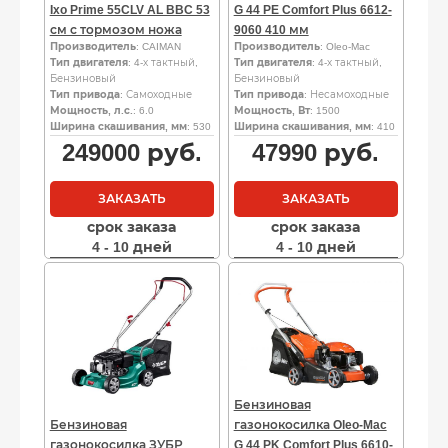
Ixo Prime 55CLV AL BBC 53
G 44 PE Comfort Plus 6612-
см с тормозом ножа
9060 410 мм
Производитель
: CAIMAN
Производитель
: Oleo-Mac
Тип двигателя
: 4-х тактный,
Тип двигателя
: 4-х тактный,
Бензиновый
Бензиновый
Тип привода
: Самоходные
Тип привода
: Несамоходные
Мощность, л.с.
: 6.0
Мощность, Вт
: 1500
Ширина скашивания, мм
: 530
Ширина скашивания, мм
: 410
249000
руб.
47990
руб.
ЗАКАЗАТЬ
ЗАКАЗАТЬ
срок заказа
срок заказа
4 - 10 дней
4 - 10 дней
Бензиновая
Бензиновая
газонокосилка Oleo-Mac
газонокосилка ЗУБР
G 44 PK Comfort Plus 6610-