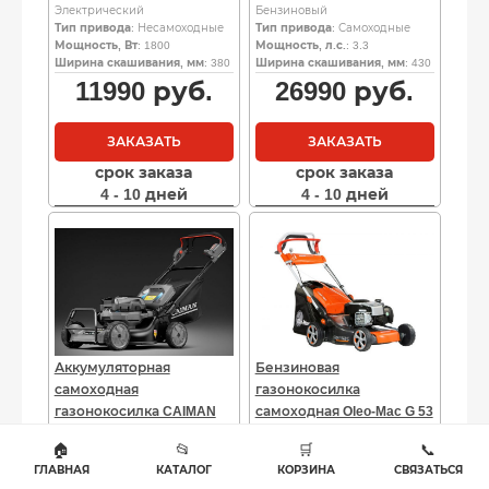
Электрический
Бензиновый
Тип привода
: Несамоходные
Тип привода
: Самоходные
Мощность, Вт
: 1800
Мощность, л.с.
: 3.3
Ширина скашивания, мм
: 380
Ширина скашивания, мм
: 430
11990
руб.
26990
руб.
ЗАКАЗАТЬ
ЗАКАЗАТЬ
срок заказа
срок заказа
4 - 10 дней
4 - 10 дней
Аккумуляторная
Бензиновая
самоходная
газонокосилка
газонокосилка CAIMAN
самоходная Oleo-Mac G 53
ENO LMXi(56) 54 см 60 В с
TBX Comfort Plus 510 мм,
🏠
📂
🛒
📞
АКБ
2.8
ГЛАВНАЯ
КАТАЛОГ
КОРЗИНА
СВЯЗАТЬСЯ
Производитель
: CAIMAN
Производитель
: Oleo-Mac