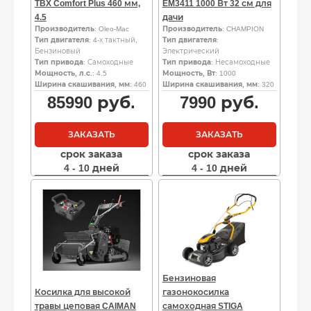
TBX Comfort Plus 460 мм,
EM3411 1000 Вт 32 см для
4.5
дачи
Производитель
: Oleo-Mac
Производитель
: CHAMPION
Тип двигателя
: 4-х тактный,
Тип двигателя
:
Бензиновый
Электрический
Тип привода
: Самоходные
Тип привода
: Несамоходные
Мощность, л.с.
: 4.5
Мощность, Вт
: 1000
Ширина скашивания, мм
: 460
Ширина скашивания, мм
: 320
85990
руб.
7990
руб.
ЗАКАЗАТЬ
ЗАКАЗАТЬ
срок заказа
срок заказа
4 - 10 дней
4 - 10 дней
Бензиновая
Косилка для высокой
газонокосилка
травы цеповая CAIMAN
самоходная STIGA