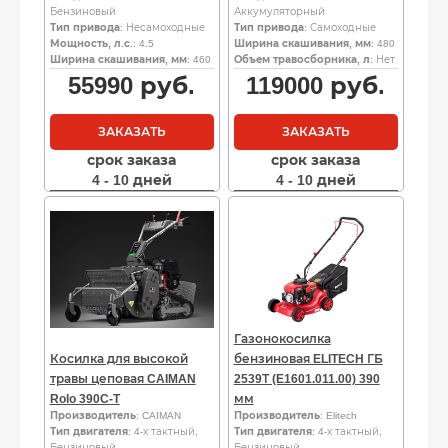
Бензиновый
Аккумуляторный
Тип привода
: Несамоходные
Тип привода
: Самоходные
Мощность, л.с.
: 4.5
Ширина скашивания, мм
: 480
Ширина скашивания, мм
: 460
Объем травосборника, л
: Нет
55990
руб.
119000
руб.
ЗАКАЗАТЬ
ЗАКАЗАТЬ
срок заказа
срок заказа
4 - 10 дней
4 - 10 дней
Газонокосилка
Косилка для высокой
бензиновая ELITECH ГБ
травы цеповая CAIMAN
2539Т (E1601.011.00) 390
Rolo 390C-T
мм
Производитель
: CAIMAN
Производитель
: Elitech
Тип двигателя
: 4-х тактный,
Тип двигателя
: 4-х тактный,
Бензиновый
Бензиновый