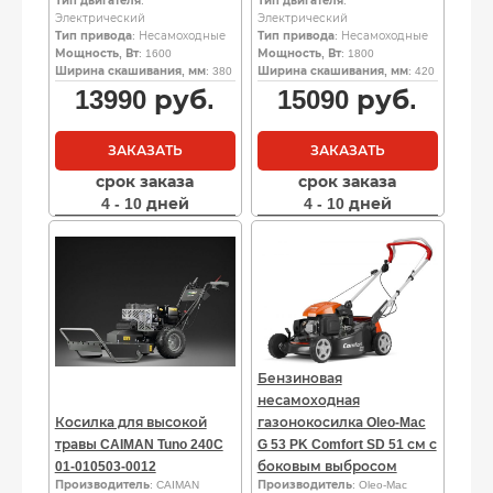
Тип двигателя
:
Тип двигателя
:
Электрический
Электрический
Тип привода
: Несамоходные
Тип привода
: Несамоходные
Мощность, Вт
: 1600
Мощность, Вт
: 1800
Ширина скашивания, мм
: 380
Ширина скашивания, мм
: 420
13990
руб.
15090
руб.
ЗАКАЗАТЬ
ЗАКАЗАТЬ
срок заказа
срок заказа
4 - 10 дней
4 - 10 дней
Бензиновая
несамоходная
Косилка для высокой
газонокосилка Oleo-Mac
травы CAIMAN Tuno 240C
G 53 PK Comfort SD 51 см с
01-010503-0012
боковым выбросом
Производитель
: CAIMAN
Производитель
: Oleo-Mac