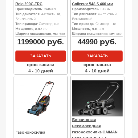
Rolo 390C-TRC
Collector 548 S 460 мм
Производитель
: CAIMAN
Производитель
: STIGA
Тип двигателя
: 4-х тактный,
Тип двигателя
: 4-х тактный,
Бензиновый
Бензиновый
Тип привода
: Самоходные
Тип привода
: Самоходные
Мощность, л.с.
: 9.0
Мощность, л.с.
: 2.6
Ширина скашивания, мм
: 680
Ширина скашивания, мм
: 460
1199000
руб.
44990
руб.
ЗАКАЗАТЬ
ЗАКАЗАТЬ
срок заказа
срок заказа
4 - 10 дней
4 - 10 дней
Бензиновая
несамоходная
газонокосилка CAIMAN
Газонокосилка