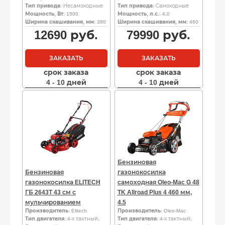
Тип привода
: Несамоходные
Тип привода
: Самоходные
Мощность, Вт
: 1500
Мощность, л.с.
: 4.0
Ширина скашивания, мм
: 380
Ширина скашивания, мм
: 460
12690
руб.
79990
руб.
ЗАКАЗАТЬ
ЗАКАЗАТЬ
срок заказа
срок заказа
4 - 10 дней
4 - 10 дней
Бензиновая
Бензиновая
газонокосилка
газонокосилка ELITECH
самоходная Oleo-Mac G 48
ГБ 2643Т 43 см с
TK Allroad Plus 4 460 мм,
мульчированием
4.5
Производитель
: Elitech
Производитель
: Oleo-Mac
Тип двигателя
: 4-х тактный,
Тип двигателя
: 4-х тактный,