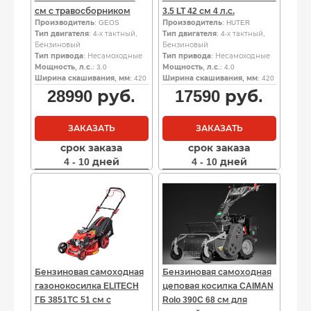
см с травосборником
3.5 LT 42 см 4 л.с.
Производитель
: GEOS
Производитель
: HUTER
Тип двигателя
: 4-х тактный,
Тип двигателя
: 4-х тактный,
Бензиновый
Бензиновый
Тип привода
: Несамоходные
Тип привода
: Несамоходные
Мощность, л.с.
: 3.0
Мощность, л.с.
: 4.0
Ширина скашивания, мм
: 420
Ширина скашивания, мм
: 420
28990
руб.
17590
руб.
ЗАКАЗАТЬ
ЗАКАЗАТЬ
срок заказа
срок заказа
4 - 10 дней
4 - 10 дней
Бензиновая самоходная
Бензиновая самоходная
газонокосилка ELITECH
цеповая косилка CAIMAN
ГБ 3851ТС 51 см с
Rolo 390C 68 см для