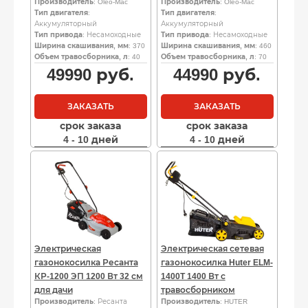
Производитель
: Oleo-Mac
Производитель
: Oleo-Mac
Тип двигателя
:
Тип двигателя
:
Аккумуляторный
Аккумуляторный
Тип привода
: Несамоходные
Тип привода
: Несамоходные
Ширина скашивания, мм
: 370
Ширина скашивания, мм
: 460
Объем травосборника, л
: 40
Объем травосборника, л
: 70
49990
руб.
44990
руб.
ЗАКАЗАТЬ
ЗАКАЗАТЬ
срок заказа
срок заказа
4 - 10 дней
4 - 10 дней
Электрическая
Электрическая сетевая
газонокосилка Ресанта
газонокосилка Huter ELM-
КР-1200 ЭП 1200 Вт 32 см
1400T 1400 Вт с
для дачи
травосборником
Производитель
: Ресанта
Производитель
: HUTER