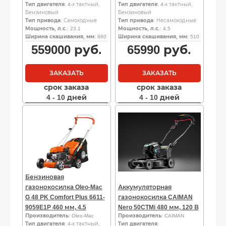
Тип двигателя
: 4-х тактный,
Тип двигателя
: 4-х тактный,
Бензиновый
Бензиновый
Тип привода
: Самоходные
Тип привода
: Несамоходные
Мощность, л.с.
: 23.1
Мощность, л.с.
: 4.5
Ширина скашивания, мм
: 860
Ширина скашивания, мм
: 510
559000
руб.
65990
руб.
ЗАКАЗАТЬ
ЗАКАЗАТЬ
срок заказа
срок заказа
4 - 10 дней
4 - 10 дней
Бензиновая
газонокосилка Oleo-Mac
Аккумуляторная
G 48 PK Comfort Plus 6611-
газонокосилка CAIMAN
9059E1P 460 мм, 4.5
Nero 50CTMi 480 мм, 120 В
Производитель
: Oleo-Mac
Производитель
: CAIMAN
Тип двигателя
: 4-х тактный,
Тип двигателя
: