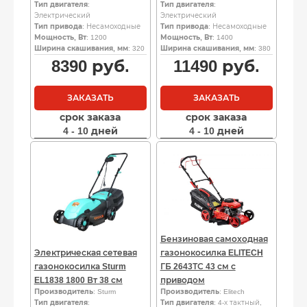
Тип двигателя
:
Тип двигателя
:
Электрический
Электрический
Тип привода
: Несамоходные
Тип привода
: Несамоходные
Мощность, Вт
: 1200
Мощность, Вт
: 1400
Ширина скашивания, мм
: 320
Ширина скашивания, мм
: 380
8390
руб.
11490
руб.
ЗАКАЗАТЬ
ЗАКАЗАТЬ
срок заказа
срок заказа
4 - 10 дней
4 - 10 дней
Бензиновая самоходная
Электрическая сетевая
газонокосилка ELITECH
газонокосилка Sturm
ГБ 2643ТС 43 см с
EL1838 1800 Вт 38 см
приводом
Производитель
: Sturm
Производитель
: Elitech
Тип двигателя
:
Тип двигателя
: 4-х тактный,