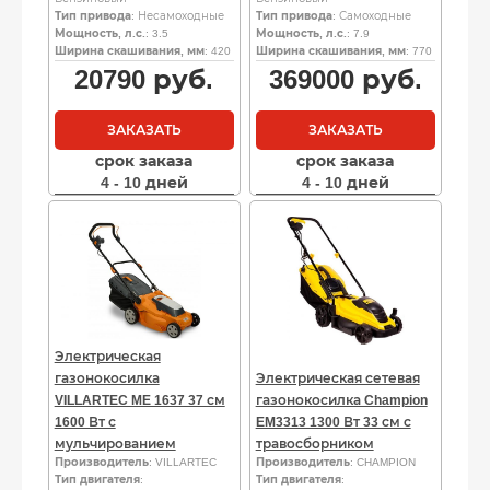
Тип привода
: Несамоходные
Тип привода
: Самоходные
Мощность, л.с.
: 3.5
Мощность, л.с.
: 7.9
Ширина скашивания, мм
: 420
Ширина скашивания, мм
: 770
20790
руб.
369000
руб.
ЗАКАЗАТЬ
ЗАКАЗАТЬ
срок заказа
срок заказа
4 - 10 дней
4 - 10 дней
Электрическая
газонокосилка
Электрическая сетевая
VILLARTEC ME 1637 37 см
газонокосилка Champion
1600 Вт с
EM3313 1300 Вт 33 см с
мульчированием
травосборником
Производитель
: VILLARTEC
Производитель
: CHAMPION
Тип двигателя
:
Тип двигателя
: