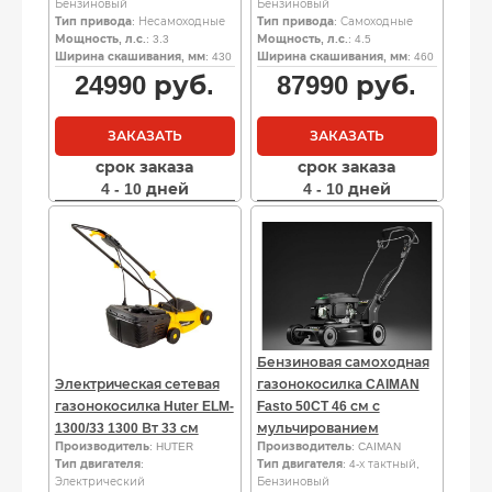
Бензиновый
Бензиновый
Тип привода
: Несамоходные
Тип привода
: Самоходные
Мощность, л.с.
: 3.3
Мощность, л.с.
: 4.5
Ширина скашивания, мм
: 430
Ширина скашивания, мм
: 460
24990
руб.
87990
руб.
ЗАКАЗАТЬ
ЗАКАЗАТЬ
срок заказа
срок заказа
4 - 10 дней
4 - 10 дней
Бензиновая самоходная
Электрическая сетевая
газонокосилка CAIMAN
газонокосилка Huter ELM-
Fasto 50CT 46 см с
1300/33 1300 Вт 33 см
мульчированием
Производитель
: HUTER
Производитель
: CAIMAN
Тип двигателя
:
Тип двигателя
: 4-х тактный,
Электрический
Бензиновый