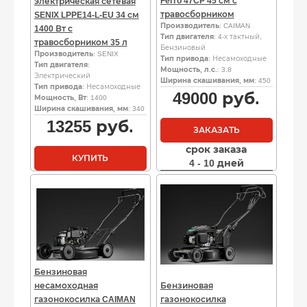
Ferro 47CP 45 см с
электрическая сетевая
травосборником
SENIX LPPE14-L-EU 34 см
Производитель
: CAIMAN
1400 Вт с
Тип двигателя
: 4-х тактный,
травосборником 35 л
Бензиновый
Производитель
: SENIX
Тип привода
: Несамоходные
Тип двигателя
:
Мощность, л.с.
: 3.8
Электрический
Ширина скашивания, мм
: 450
Тип привода
: Несамоходные
49000
руб.
Мощность, Вт
: 1400
Ширина скашивания, мм
: 340
13255
руб.
ЗАКАЗАТЬ
срок заказа
КУПИТЬ
4 - 10 дней
Бензиновая
несамоходная
Бензиновая
газонокосилка CAIMAN
газонокосилка