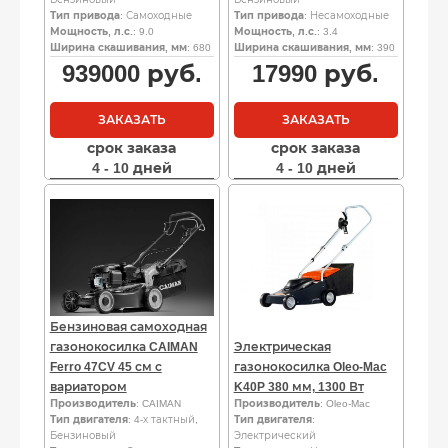
Тип привода
: Самоходные
Тип привода
: Несамоходные
Мощность, л.с.
: 9.0
Мощность, л.с.
: 3.4
Ширина скашивания, мм
: 680
Ширина скашивания, мм
: 390
939000
руб.
17990
руб.
ЗАКАЗАТЬ
ЗАКАЗАТЬ
срок заказа
срок заказа
4 - 10 дней
4 - 10 дней
Бензиновая самоходная
газонокосилка CAIMAN
Электрическая
Ferro 47CV 45 см с
газонокосилка Oleo-Mac
вариатором
K40P 380 мм, 1300 Вт
Производитель
: CAIMAN
Производитель
: Oleo-Mac
Тип двигателя
: 4-х тактный,
Тип двигателя
:
Бензиновый
Электрический