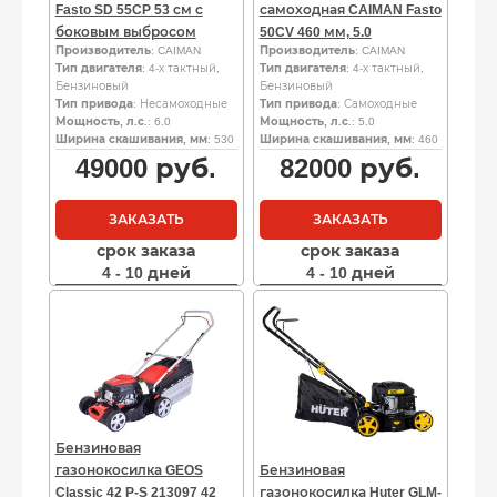
Fasto SD 55CP 53 см с
самоходная CAIMAN Fasto
боковым выбросом
50CV 460 мм, 5.0
Производитель
: CAIMAN
Производитель
: CAIMAN
Тип двигателя
: 4-х тактный,
Тип двигателя
: 4-х тактный,
Бензиновый
Бензиновый
Тип привода
: Несамоходные
Тип привода
: Самоходные
Мощность, л.с.
: 6.0
Мощность, л.с.
: 5.0
Ширина скашивания, мм
: 530
Ширина скашивания, мм
: 460
49000
руб.
82000
руб.
ЗАКАЗАТЬ
ЗАКАЗАТЬ
срок заказа
срок заказа
4 - 10 дней
4 - 10 дней
Бензиновая
газонокосилка GEOS
Бензиновая
Classic 42 P-S 213097 42
газонокосилка Huter GLM-