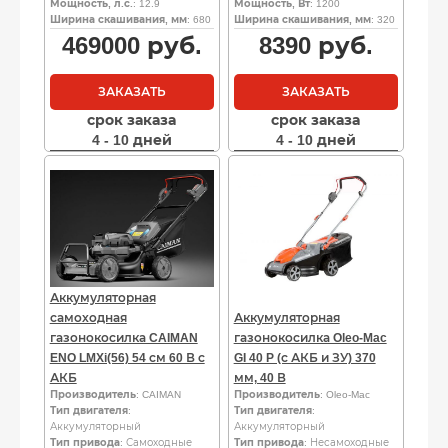
Мощность, л.с.
: 12.9
Мощность, Вт
: 1200
Ширина скашивания, мм
: 680
Ширина скашивания, мм
: 320
469000
руб.
8390
руб.
ЗАКАЗАТЬ
ЗАКАЗАТЬ
срок заказа
срок заказа
4 - 10 дней
4 - 10 дней
Аккумуляторная
самоходная
Аккумуляторная
газонокосилка CAIMAN
газонокосилка Oleo-Mac
ENO LMXi(56) 54 см 60 В с
GI 40 P (с АКБ и ЗУ) 370
АКБ
мм, 40 В
Производитель
: CAIMAN
Производитель
: Oleo-Mac
Тип двигателя
:
Тип двигателя
:
Аккумуляторный
Аккумуляторный
Тип привода
: Самоходные
Тип привода
: Несамоходные