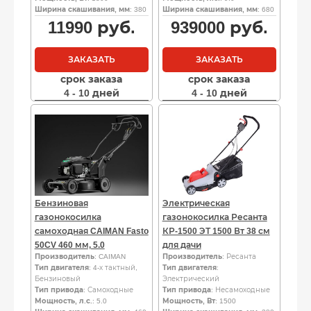
Ширина скашивания, мм
: 380
Ширина скашивания, мм
: 680
11990
руб.
939000
руб.
ЗАКАЗАТЬ
ЗАКАЗАТЬ
срок заказа
срок заказа
4 - 10 дней
4 - 10 дней
Бензиновая
Электрическая
газонокосилка
газонокосилка Ресанта
самоходная CAIMAN Fasto
КР-1500 ЭТ 1500 Вт 38 см
50CV 460 мм, 5.0
для дачи
Производитель
: CAIMAN
Производитель
: Ресанта
Тип двигателя
: 4-х тактный,
Тип двигателя
:
Бензиновый
Электрический
Тип привода
: Самоходные
Тип привода
: Несамоходные
Мощность, л.с.
: 5.0
Мощность, Вт
: 1500