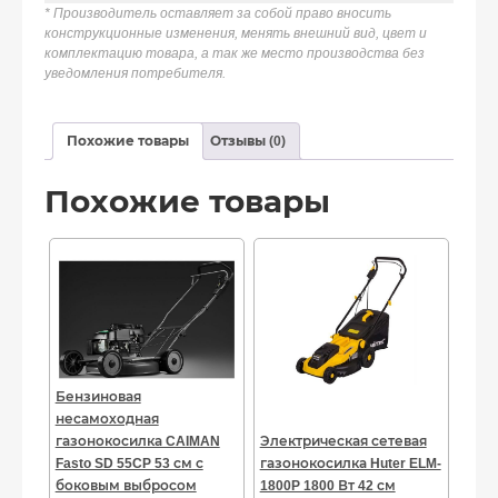
* Производитель оставляет за собой право вносить
конструкционные изменения, менять внешний вид, цвет и
комплектацию товара, а так же место производства без
уведомления потребителя.
Похожие товары
Отзывы (0)
Похожие товары
Бензиновая
несамоходная
газонокосилка CAIMAN
Электрическая сетевая
Fasto SD 55CP 53 см с
газонокосилка Huter ELM-
боковым выбросом
1800P 1800 Вт 42 см