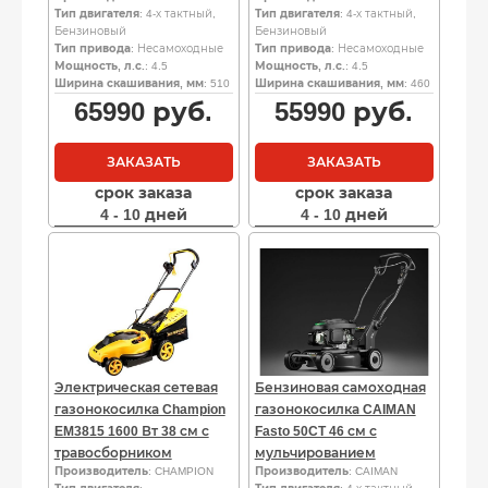
Тип двигателя
: 4-х тактный,
Тип двигателя
: 4-х тактный,
Бензиновый
Бензиновый
Тип привода
: Несамоходные
Тип привода
: Несамоходные
Мощность, л.с.
: 4.5
Мощность, л.с.
: 4.5
Ширина скашивания, мм
: 510
Ширина скашивания, мм
: 460
65990
руб.
55990
руб.
ЗАКАЗАТЬ
ЗАКАЗАТЬ
срок заказа
срок заказа
4 - 10 дней
4 - 10 дней
Электрическая сетевая
Бензиновая самоходная
газонокосилка Champion
газонокосилка CAIMAN
EM3815 1600 Вт 38 см с
Fasto 50CT 46 см с
травосборником
мульчированием
Производитель
: CHAMPION
Производитель
: CAIMAN