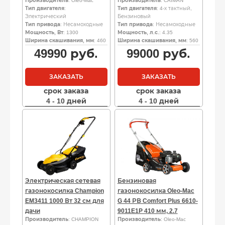
Производитель
: Oleo-Mac
Производитель
: CAIMAN
Тип двигателя
:
Тип двигателя
: 4-х тактный,
Электрический
Бензиновый
Тип привода
: Несамоходные
Тип привода
: Несамоходные
Мощность, Вт
: 1300
Мощность, л.с.
: 4.35
Ширина скашивания, мм
: 460
Ширина скашивания, мм
: 560
49990
руб.
99000
руб.
ЗАКАЗАТЬ
ЗАКАЗАТЬ
срок заказа
срок заказа
4 - 10 дней
4 - 10 дней
Электрическая сетевая
Бензиновая
газонокосилка Champion
газонокосилка Oleo-Mac
EM3411 1000 Вт 32 см для
G 44 РВ Comfort Plus 6610-
дачи
9011E1P 410 мм, 2.7
Производитель
: CHAMPION
Производитель
: Oleo-Mac