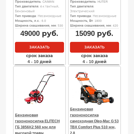
Производитель
: CAIMAN
Производитель
: HUTER
Тип двигателя
: 4-х тактный,
Тип двигателя
:
Бензиновый
Электрический
Тип привода
: Несамоходные
Тип привода
: Несамоходные
Мощность, л.с.
: 6.0
Мощность, Вт
: 1800
Ширина скашивания, мм
: 530
Ширина скашивания, мм
: 420
49000
руб.
15090
руб.
ЗАКАЗАТЬ
ЗАКАЗАТЬ
срок заказа
срок заказа
4 - 10 дней
4 - 10 дней
Бензиновая
Бензиновая
газонокосилка
газонокосилка ELITECH
самоходная Oleo-Mac G 53
ГБ 3856К2 560 мм для
TBX Comfort Plus 510 мм,
высокой травы
2.8