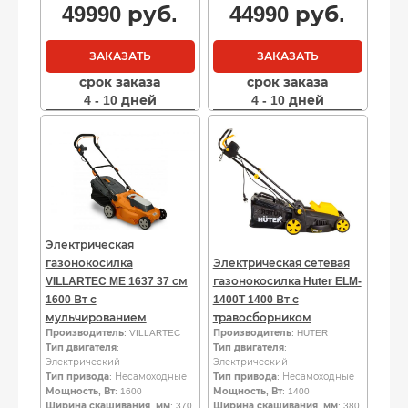
49990
руб.
44990
руб.
ЗАКАЗАТЬ
ЗАКАЗАТЬ
срок заказа
срок заказа
4 - 10 дней
4 - 10 дней
Электрическая
газонокосилка
Электрическая сетевая
VILLARTEC ME 1637 37 см
газонокосилка Huter ELM-
1600 Вт с
1400T 1400 Вт с
мульчированием
травосборником
Производитель
: VILLARTEC
Производитель
: HUTER
Тип двигателя
:
Тип двигателя
:
Электрический
Электрический
Тип привода
: Несамоходные
Тип привода
: Несамоходные
Мощность, Вт
: 1600
Мощность, Вт
: 1400
Ширина скашивания, мм
: 370
Ширина скашивания, мм
: 380