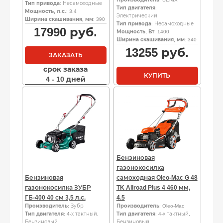
Тип привода
: Несамоходные
Тип двигателя
:
Мощность, л.с.
: 3.4
Электрический
Ширина скашивания, мм
: 390
Тип привода
: Несамоходные
17990
руб.
Мощность, Вт
: 1400
Ширина скашивания, мм
: 340
13255
руб.
ЗАКАЗАТЬ
срок заказа
КУПИТЬ
4 - 10 дней
Бензиновая
газонокосилка
Бензиновая
самоходная Oleo-Mac G 48
газонокосилка ЗУБР
TK Allroad Plus 4 460 мм,
ГБ-400 40 см 3,5 л.с.
4.5
Производитель
: Зубр
Производитель
: Oleo-Mac
Тип двигателя
: 4-х тактный,
Тип двигателя
: 4-х тактный,
Бензиновый
Бензиновый