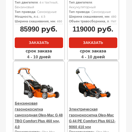
Тип двигателя
: 4-х тактный,
Тип двигателя
:
Бензиновый
Аккумуляторный
Тип привода
: Самоходные
Тип привода
: Самоходные
Мощность, л.с.
: 4.5
Ширина скашивания, мм
: 480
Ширина скашивания, мм
: 460
Объем травосборника, л
: Нет
85990
руб.
119000
руб.
ЗАКАЗАТЬ
ЗАКАЗАТЬ
срок заказа
срок заказа
4 - 10 дней
4 - 10 дней
Бензиновая
газонокосилка
Электрическая
самоходная Oleo-Mac G 48
газонокосилка Oleo-Mac
TBQ Comfort Plus 460 мм,
G 44 PE Comfort Plus 6612-
4.0
9060 410 мм
Производитель
: Oleo-Mac
Производитель
: Oleo-Mac