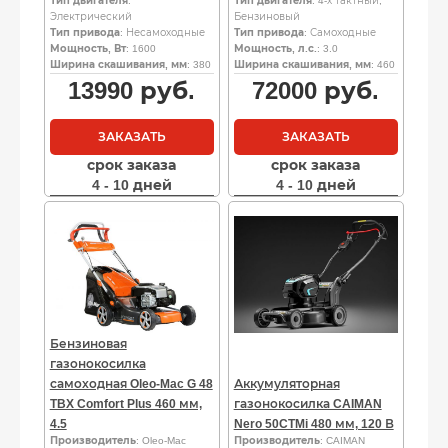
Тип двигателя
:
Тип двигателя
: 4-х тактный,
Электрический
Бензиновый
Тип привода
: Несамоходные
Тип привода
: Самоходные
Мощность, Вт
: 1600
Мощность, л.с.
: 3.0
Ширина скашивания, мм
: 380
Ширина скашивания, мм
: 460
13990
руб.
72000
руб.
ЗАКАЗАТЬ
ЗАКАЗАТЬ
срок заказа
срок заказа
4 - 10 дней
4 - 10 дней
Бензиновая
газонокосилка
самоходная Oleo-Mac G 48
Аккумуляторная
TBX Comfort Plus 460 мм,
газонокосилка CAIMAN
4.5
Nero 50CTMi 480 мм, 120 В
Производитель
: Oleo-Mac
Производитель
: CAIMAN