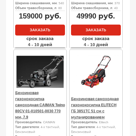
Ширина скашивания, мм
: 540
Ширина скашивания, мм
: 370
Объем травосборника, л
: 80
Объем травосборника, л
: 40
159000
руб.
49990
руб.
ЗАКАЗАТЬ
ЗАКАЗАТЬ
срок заказа
срок заказа
4 - 10 дней
4 - 10 дней
Бензиновая
газонокосилка
Бензиновая самоходная
самоходная CAIMAN Twino
газонокосилка ELITECH
80CV 01-010501-0030 770
ГБ 3851ТС 51 см с
мм, 7.9
мульчированием
Производитель
: CAIMAN
Производитель
: Elitech
Тип двигателя
: 4-х тактный,
Тип двигателя
: 4-х тактный,
Бензиновый
Бензиновый