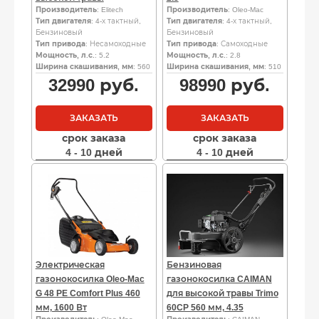
Производитель
: Elitech
Производитель
: Oleo-Mac
Тип двигателя
: 4-х тактный,
Тип двигателя
: 4-х тактный,
Бензиновый
Бензиновый
Тип привода
: Несамоходные
Тип привода
: Самоходные
Мощность, л.с.
: 5.2
Мощность, л.с.
: 2.8
Ширина скашивания, мм
: 560
Ширина скашивания, мм
: 510
32990
руб.
98990
руб.
ЗАКАЗАТЬ
ЗАКАЗАТЬ
срок заказа
срок заказа
4 - 10 дней
4 - 10 дней
Электрическая
Бензиновая
газонокосилка Oleo-Mac
газонокосилка CAIMAN
G 48 PE Comfort Plus 460
для высокой травы Trimo
мм, 1600 Вт
60CP 560 мм, 4.35