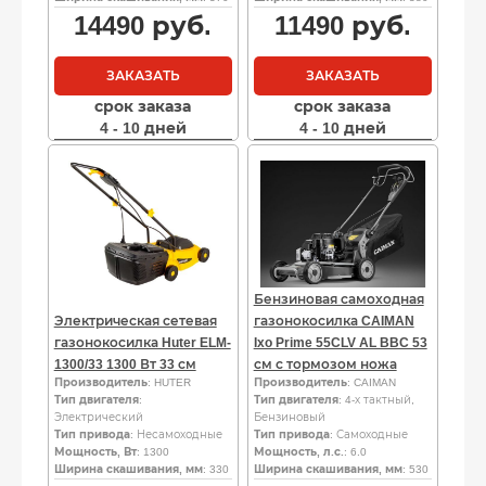
14490
руб.
11490
руб.
ЗАКАЗАТЬ
ЗАКАЗАТЬ
срок заказа
срок заказа
4 - 10 дней
4 - 10 дней
Бензиновая самоходная
Электрическая сетевая
газонокосилка CAIMAN
газонокосилка Huter ELM-
Ixo Prime 55CLV AL BBC 53
1300/33 1300 Вт 33 см
см с тормозом ножа
Производитель
: HUTER
Производитель
: CAIMAN
Тип двигателя
:
Тип двигателя
: 4-х тактный,
Электрический
Бензиновый
Тип привода
: Несамоходные
Тип привода
: Самоходные
Мощность, Вт
: 1300
Мощность, л.с.
: 6.0
Ширина скашивания, мм
: 330
Ширина скашивания, мм
: 530