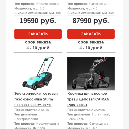
Тип привода
: Несамоходные
Тип привода
: Самоходные
Мощность, л.с.
: 3.5
Мощность, л.с.
: 4.5
Ширина скашивания, мм
: 400
Ширина скашивания, мм
: 460
19590
руб.
87990
руб.
ЗАКАЗАТЬ
ЗАКАЗАТЬ
срок заказа
срок заказа
4 - 10 дней
4 - 10 дней
Электрическая сетевая
Косилка для высокой
газонокосилка Sturm
травы цеповая CAIMAN
EL1838 1800 Вт 38 см
Rolo 390C-T
Производитель
: Sturm
Производитель
: CAIMAN
Тип двигателя
:
Тип двигателя
: 4-х тактный,
Электрический
Бензиновый
Тип привода
: Несамоходные
Тип привода
: Самоходные
Мощность, Вт
: 1800
Мощность, л.с.
: 9.0