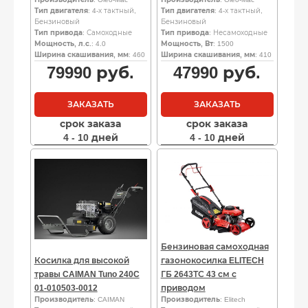
Тип двигателя
: 4-х тактный,
Тип двигателя
: 4-х тактный,
Бензиновый
Бензиновый
Тип привода
: Самоходные
Тип привода
: Несамоходные
Мощность, л.с.
: 4.0
Мощность, Вт
: 1500
Ширина скашивания, мм
: 460
Ширина скашивания, мм
: 410
79990
руб.
47990
руб.
ЗАКАЗАТЬ
ЗАКАЗАТЬ
срок заказа
срок заказа
4 - 10 дней
4 - 10 дней
Бензиновая самоходная
Косилка для высокой
газонокосилка ELITECH
травы CAIMAN Tuno 240C
ГБ 2643ТС 43 см с
01-010503-0012
приводом
Производитель
: CAIMAN
Производитель
: Elitech