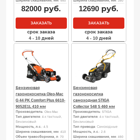
Ширина скашивания, мм
: 460
Ширина скашивания, мм
: 380
82000
руб.
12690
руб.
ЗАКАЗАТЬ
ЗАКАЗАТЬ
срок заказа
срок заказа
4 - 10 дней
4 - 10 дней
Бензиновая
Бензиновая
газонокосилка Oleo-Mac
газонокосилка
G 44 PK Comfort Plus 6610-
самоходная STIGA
9052E1L 410 мм
Collector 548 S 460 мм
Производитель
: Oleo-Mac
Производитель
: STIGA
Тип двигателя
: 4-х тактный,
Тип двигателя
: 4-х тактный,
Бензиновый
Бензиновый
Мощность, л.с.
: 4.5
Тип привода
: Самоходные
Ширина скашивания, мм
: 410
Мощность, л.с.
: 2.6
Объем травосборника, л
: 70
Ширина скашивания, мм
: 460