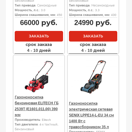
Бензиновый
Бензиновый
Тип привода
: Самоходные
Тип привода
: Несамоходные
Мощность, л.с.
: 3.0
Мощность, л.с.
: 3.3
Ширина скашивания, мм
: 450
Ширина скашивания, мм
: 430
66000
руб.
24990
руб.
ЗАКАЗАТЬ
ЗАКАЗАТЬ
срок заказа
срок заказа
4 - 10 дней
4 - 10 дней
Газонокосилка
бензиновая ELITECH ГБ
Газонокосилка
2539Т (E1601.011.00) 390
электрическая сетевая
мм
SENIX LPPE14-L-EU 34 см
Производитель
: Elitech
1400 Вт с
Тип двигателя
: 4-х тактный,
травосборником 35 л
Бензиновый
Производитель
: SENIX