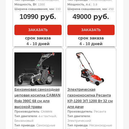
Мощность, Вт
: 1300
Мощность, л.с.
: 3.8
Ширина скашивания, мм
: 330
Ширина скашивания, мм
: 450
10990
руб.
49000
руб.
ЗАКАЗАТЬ
ЗАКАЗАТЬ
срок заказа
срок заказа
4 - 10 дней
4 - 10 дней
Бензиновая самоходная
Электрическая
цеповая косилка CAIMAN
газонокосилка Ресанта
Rolo 390C 68 см для
КР-1200 ЭП 1200 Вт 32 см
высокой травы
для дачи
Производитель
: CAIMAN
Производитель
: Ресанта
Тип двигателя
: 4-х тактный,
Тип двигателя
:
Бензиновый
Электрический
Тип привода
: Самоходные
Тип привода
: Несамоходные