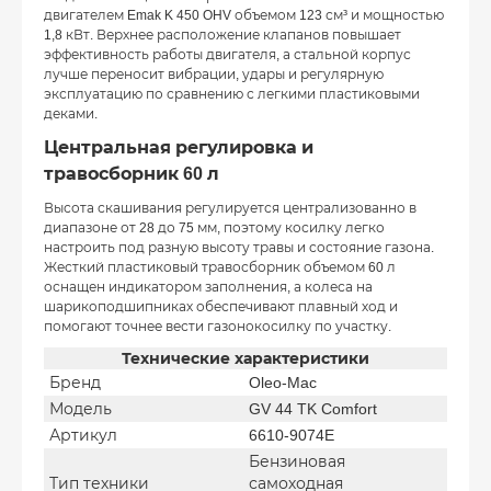
двигателем Emak K 450 OHV объемом 123 см³ и мощностью
1,8 кВт. Верхнее расположение клапанов повышает
эффективность работы двигателя, а стальной корпус
лучше переносит вибрации, удары и регулярную
эксплуатацию по сравнению с легкими пластиковыми
деками.
Центральная регулировка и
травосборник 60 л
Высота скашивания регулируется централизованно в
диапазоне от 28 до 75 мм, поэтому косилку легко
настроить под разную высоту травы и состояние газона.
Жесткий пластиковый травосборник объемом 60 л
оснащен индикатором заполнения, а колеса на
шарикоподшипниках обеспечивают плавный ход и
помогают точнее вести газонокосилку по участку.
Технические характеристики
Бренд
Oleo-Mac
Модель
GV 44 TK Comfort
Артикул
6610-9074E
Бензиновая
Тип техники
самоходная