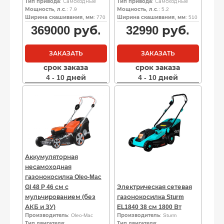
Тип привода
: Самоходные
Тип привода
: Самоходные
Мощность, л.с.
: 7.9
Мощность, л.с.
: 5.2
Ширина скашивания, мм
: 770
Ширина скашивания, мм
: 510
369000
руб.
32990
руб.
ЗАКАЗАТЬ
ЗАКАЗАТЬ
срок заказа
срок заказа
4 - 10 дней
4 - 10 дней
Аккумуляторная
несамоходная
газонокосилка Oleo-Mac
GI 48 P 46 см с
Электрическая сетевая
мульчированием (без
газонокосилка Sturm
АКБ и ЗУ)
EL1840 38 см 1800 Вт
Производитель
: Oleo-Mac
Производитель
: Sturm
Тип двигателя
:
Тип двигателя
: