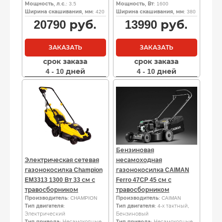
Мощность, л.с.
: 3.5
Мощность, Вт
: 1600
Ширина скашивания, мм
: 420
Ширина скашивания, мм
: 380
20790
руб.
13990
руб.
ЗАКАЗАТЬ
ЗАКАЗАТЬ
срок заказа
срок заказа
4 - 10 дней
4 - 10 дней
Бензиновая
Электрическая сетевая
несамоходная
газонокосилка Champion
газонокосилка CAIMAN
EM3313 1300 Вт 33 см с
Ferro 47CP 45 см с
травосборником
травосборником
Производитель
: CHAMPION
Производитель
: CAIMAN
Тип двигателя
:
Тип двигателя
: 4-х тактный,
Электрический
Бензиновый
Тип привода
: Несамоходные
Тип привода
: Несамоходные