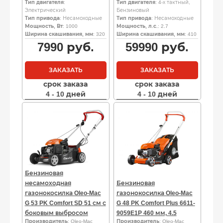
Тип двигателя
:
Тип двигателя
: 4-х тактный,
Электрический
Бензиновый
Тип привода
: Несамоходные
Тип привода
: Несамоходные
Мощность, Вт
: 1000
Мощность, л.с.
: 2.7
Ширина скашивания, мм
: 320
Ширина скашивания, мм
: 410
7990
руб.
59990
руб.
ЗАКАЗАТЬ
ЗАКАЗАТЬ
срок заказа
срок заказа
4 - 10 дней
4 - 10 дней
Бензиновая
несамоходная
Бензиновая
газонокосилка Oleo-Mac
газонокосилка Oleo-Mac
G 53 PK Comfort SD 51 см с
G 48 PK Comfort Plus 6611-
боковым выбросом
9059E1P 460 мм, 4.5
Производитель
: Oleo-Mac
Производитель
: Oleo-Mac