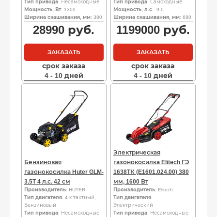
Тип привода
: Несамоходные
Тип привода
: Самоходные
Мощность, Вт
: 1300
Мощность, л.с.
: 9.0
Ширина скашивания, мм
: 380
Ширина скашивания, мм
: 680
28990
руб.
1199000
руб.
ЗАКАЗАТЬ
ЗАКАЗАТЬ
срок заказа
срок заказа
4 - 10 дней
4 - 10 дней
Электрическая
Бензиновая
газонокосилка Elitech ГЭ
газонокосилка Huter GLM-
1638ТК (E1601.024.00) 380
3.5T 4 л.с. 42 см
мм, 1600 Вт
Производитель
: HUTER
Производитель
: Elitech
Тип двигателя
: 4-х тактный,
Тип двигателя
:
Бензиновый
Электрический
Тип привода
: Несамоходные
Тип привода
: Несамоходные