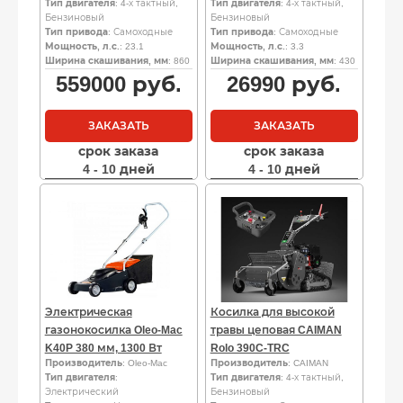
Тип двигателя
: 4-х тактный,
Тип двигателя
: 4-х тактный,
Бензиновый
Бензиновый
Тип привода
: Самоходные
Тип привода
: Самоходные
Мощность, л.с.
: 23.1
Мощность, л.с.
: 3.3
Ширина скашивания, мм
: 860
Ширина скашивания, мм
: 430
559000
руб.
26990
руб.
ЗАКАЗАТЬ
ЗАКАЗАТЬ
срок заказа
срок заказа
4 - 10 дней
4 - 10 дней
Электрическая
Косилка для высокой
газонокосилка Oleo-Mac
травы цеповая CAIMAN
K40P 380 мм, 1300 Вт
Rolo 390C-TRC
Производитель
: Oleo-Mac
Производитель
: CAIMAN
Тип двигателя
:
Тип двигателя
: 4-х тактный,
Электрический
Бензиновый