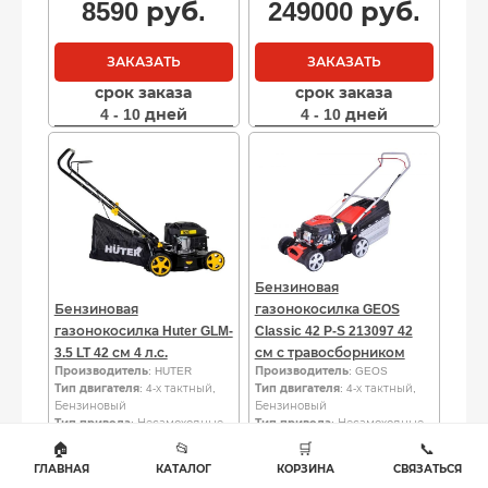
8590
руб.
249000
руб.
ЗАКАЗАТЬ
ЗАКАЗАТЬ
срок заказа
срок заказа
4 - 10 дней
4 - 10 дней
Бензиновая
Бензиновая
газонокосилка GEOS
газонокосилка Huter GLM-
Classic 42 P-S 213097 42
3.5 LT 42 см 4 л.с.
см с травосборником
Производитель
: HUTER
Производитель
: GEOS
Тип двигателя
: 4-х тактный,
Тип двигателя
: 4-х тактный,
Бензиновый
Бензиновый
Тип привода
: Несамоходные
Тип привода
: Несамоходные
Мощность, л.с.
: 4.0
Мощность, л.с.
: 3.0
🏠
📂
🛒
📞
Ширина скашивания, мм
: 420
Ширина скашивания, мм
: 420
ГЛАВНАЯ
КАТАЛОГ
КОРЗИНА
СВЯЗАТЬСЯ
17590
руб.
28990
руб.