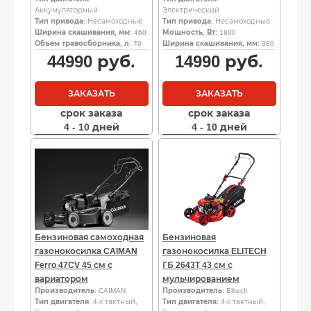
Аккумуляторный
Электрический
Тип привода
: Несамоходные
Тип привода
: Несамоходные
Ширина скашивания, мм
: 460
Мощность, Вт
: 1800
Объем травосборника, л
: 70
Ширина скашивания, мм
: 380
44990
руб.
14990
руб.
ЗАКАЗАТЬ
ЗАКАЗАТЬ
срок заказа
срок заказа
4 - 10 дней
4 - 10 дней
Бензиновая самоходная
Бензиновая
газонокосилка CAIMAN
газонокосилка ELITECH
Ferro 47CV 45 см с
ГБ 2643Т 43 см с
вариатором
мульчированием
Производитель
: CAIMAN
Производитель
: Elitech
Тип двигателя
: 4-х тактный,
Тип двигателя
: 4-х тактный,