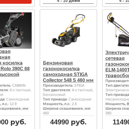
4 - 10 дней
4 - 
овая
Электрич
дная
сетевая
я косилка
Бензиновая
газоноко
Rolo 390C 68
газонокосилка
ELM-1400T
высокой
самоходная STIGA
травосб
Collector 548 S 460 мм
Производит
итель
: CAIMAN
Производитель
: STIGA
Тип двигате
теля
: 4-х тактный,
Тип двигателя
: 4-х тактный,
Электрическ
ый
Бензиновый
Тип привод
ода
: Самоходные
Тип привода
: Самоходные
Несамоходн
 л.с.
: 12.9
Мощность, л.с.
: 2.6
Мощность, В
кашивания, мм
:
Ширина скашивания, мм
:
Ширина ска
460
380
000
руб.
44990
руб.
1149