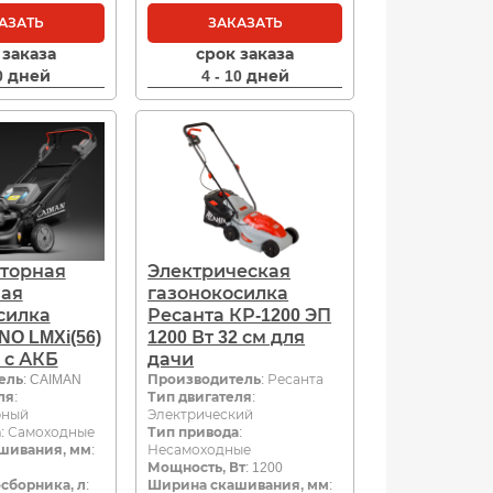
АЗАТЬ
ЗАКАЗАТЬ
 заказа
срок заказа
10 дней
4 - 10 дней
торная
Электрическая
ная
газонокосилка
силка
Ресанта КР-1200 ЭП
NO LMXi(56)
1200 Вт 32 см для
В с АКБ
дачи
ель
: CAIMAN
Производитель
: Ресанта
ля
:
Тип двигателя
:
рный
Электрический
а
: Самоходные
Тип привода
:
шивания, мм
:
Несамоходные
Мощность, Вт
: 1200
сборника, л
:
Ширина скашивания, мм
: