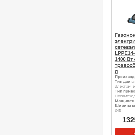
Газоно
электр
сетевая
LPPE14-
1400 Вт 
травос
л
Производ
Тип двига
Электриче
Тип прив
Несамохо
Мощность,
Ширина с
340
132