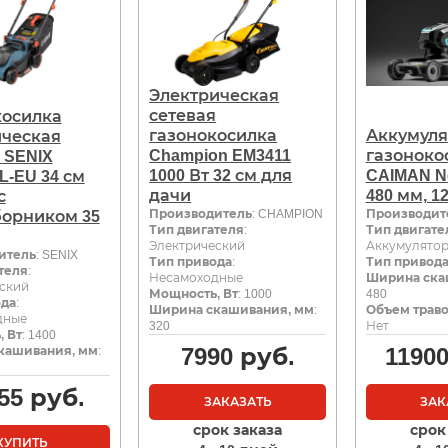
Электрическая
сетевая
косилка
газонокосилка
Аккумуля
ическая
Champion EM3411
газоноко
 SENIX
1000 Вт 32 см для
CAIMAN N
L-EU 34 см
дачи
480 мм, 1
с
Производитель
: CHAMPION
Производит
борником 35
Тип двигателя
:
Тип двигате
Электрический
Аккумулято
итель
: SENIX
Тип привода
:
Тип привод
теля
:
Несамоходные
Ширина ска
ский
Мощность, Вт
: 1000
480
ода
:
Ширина скашивания, мм
:
Объем траво
дные
320
Нет
 Вт
: 1400
7990
руб.
1190
кашивания, мм
:
55
руб.
ЗАКАЗАТЬ
ЗАК
срок заказа
срок
КУПИТЬ