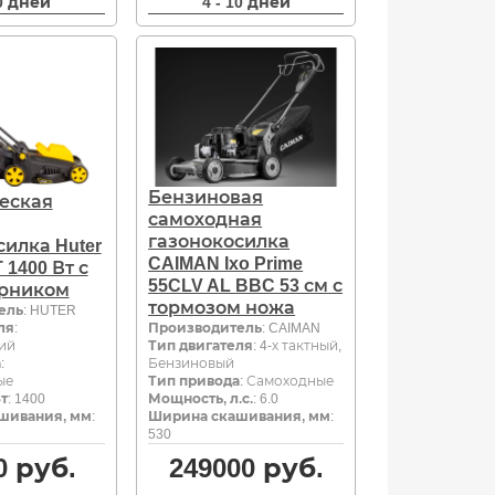
10 дней
4 - 10 дней
Бензиновая
еская
самоходная
газонокосилка
силка Huter
CAIMAN Ixo Prime
 1400 Вт с
55CLV AL BBC 53 см с
орником
тормозом ножа
ель
: HUTER
ля
:
Производитель
: CAIMAN
ий
Тип двигателя
: 4-х тактный,
а
:
Бензиновый
ые
Тип привода
: Самоходные
т
: 1400
Мощность, л.с.
: 6.0
шивания, мм
:
Ширина скашивания, мм
:
530
0
руб.
249000
руб.