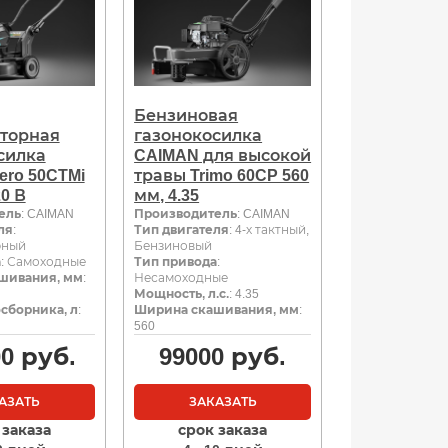
Бензиновая
торная
газонокосилка
силка
CAIMAN для высокой
ero 50CTMi
травы Trimo 60CP 560
20 В
мм, 4.35
ель
: CAIMAN
Производитель
: CAIMAN
ля
:
Тип двигателя
: 4-х тактный,
рный
Бензиновый
а
: Самоходные
Тип привода
:
шивания, мм
:
Несамоходные
Мощность, л.с.
: 4.35
сборника, л
:
Ширина скашивания, мм
:
560
00
руб.
99000
руб.
АЗАТЬ
ЗАКАЗАТЬ
 заказа
срок заказа