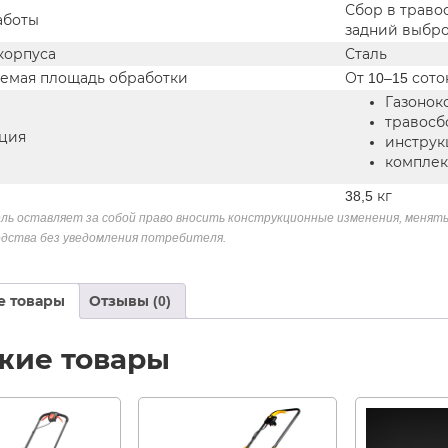
Сбор в траво
аботы
задний выбр
корпуса
Сталь
емая площадь обработки
От 10–15 сото
Газонок
травосб
ция
инструк
комплек
38,5 кг
ль оставляет за собой право вносить конструкционные изменения, менять
дства без уведомления потребителя.
е товары
Отзывы (0)
жие товары