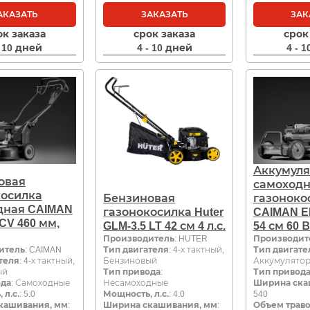
АКАЗАТЬ
ЗАКАЗАТЬ
ЗАК
ок заказа
срок заказа
срок
- 10 дней
4 - 10 дней
4 - 
Аккумуля
овая
самоход
косилка
Бензиновая
газоноко
дная CAIMAN
газонокосилка Huter
CAIMAN E
0CV 460 мм,
GLM-3.5 LT 42 см 4 л.с.
54 см 60 
Производитель
: HUTER
Производит
итель
: CAIMAN
Тип двигателя
: 4-х тактный,
Тип двигате
теля
: 4-х тактный,
Бензиновый
Аккумулято
ый
Тип привода
:
Тип привод
ода
: Самоходные
Несамоходные
Ширина ска
 л.с.
: 5.0
Мощность, л.с.
: 4.0
540
кашивания, мм
:
Ширина скашивания, мм
:
Объем траво