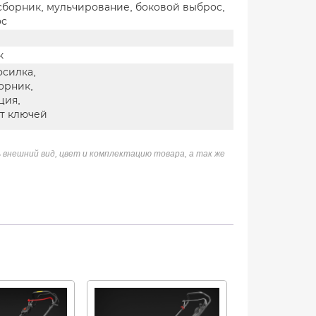
сборник, мульчирование, боковой выброс,
ос
к
осилка,
орник,
ция,
т ключей
 внешний вид, цвет и комплектацию товара, а так же