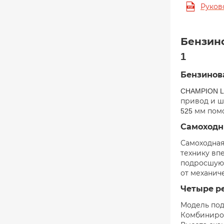
Руков
Бензино
1
Бензинова
CHAMPION L
привод и ш
525 мм пом
Самоходн
Самоходная
технику вп
подросшую 
от механич
Четыре р
Модель под
Комбиниров