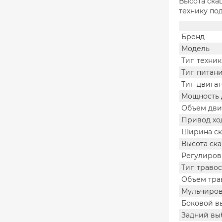
Высота ска
технику под
Бренд
Модель
Тип техни
Тип питан
Тип двига
Мощность 
Объем дви
Привод хо
Ширина с
Высота ск
Регулиров
Тип траво
Объем тра
Мульчиро
Боковой в
Задний вы