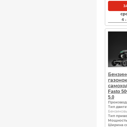
З
ср
4 
Бензин
газоно
самохо
Fasto 5
5.0
Производ
Тип двига
Бензинов
Тип прив
Мощность,
Ширина с