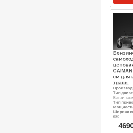
Бензин
самохо
цепова
CAIMAN 
см для 
травы
Производ
Тип двига
Бензинов
Тип прив
Мощность,
Ширина с
680
469