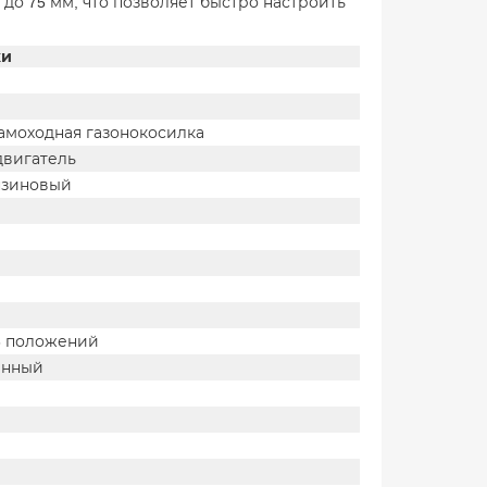
до 75 мм, что позволяет быстро настроить
ки
амоходная газонокосилка
двигатель
нзиновый
6 положений
анный