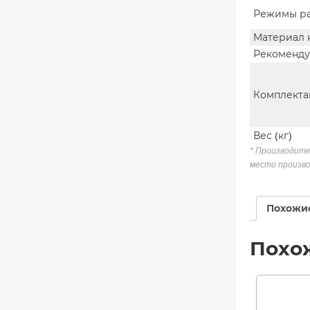
Режимы р
Материал 
Рекоменду
Комплекта
Вес (кг)
* Производите
место произво
Похожи
Похо