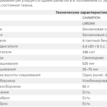
шивания регулируется одним рычагом в 6 положениях от 25 
 состояние газона.
Технические характеристи
CHAMPION
LM5344
ки
Бензиновая с
ия
Бензиновый 
теля
4-тактный бе
двигателя
4,4 кВт / 6 л.с.
гателя
196 см³
да
Самоходная
кашивания
525 мм
ашивания
25–75 мм
ка высоты скашивания
Один рычаг, 
сборника
Комбиниров
восборника
65 л
вание
Есть
ыброс
Есть
брос
Есть