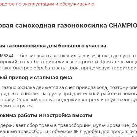
одство по эксплуатации и обслуживанию
вая самоходная газонокосилка CHAMPION
я газонокосилка для большого участка
M5344 — бензиновая газонокосилка для участка, где нужна
ирокий захват без привязки к электросети. Двигатель мощно
огают быстрее обрабатывать газон, придомовую территорию 
ый привод и стальная дека
 газонокосилка движется за счет привода хода, поэтому оп
еред. Это снижает нагрузку при длительной работе и помо
траву. Стальной корпус выдерживает регулярную сезонну
еских нагрузок.
ежима работы и настройка высоты
держивает сбор травы в травосборник, мульчирование, бо
анный травосборник объемом 65 л удобен для продолжите