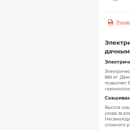
Руков
Электри
дачным
Электриче
Электрическ
500 м². Дви
позволяет 
газонокосил
Скашиван
Высота ска
ухода за р
Несамоходн
сложного р