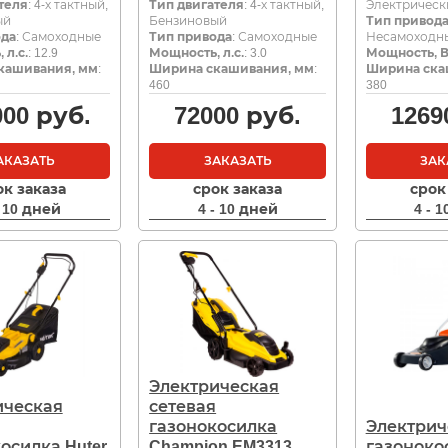
теля
: 4-х тактный,
Тип двигателя
: 4-х тактный,
Электрическ
ый
Бензиновый
Тип привод
ода
: Самоходные
Тип привода
: Самоходные
Несамоходн
 л.с.
: 12.9
Мощность, л.с.
: 3.0
Мощность, В
кашивания, мм
:
Ширина скашивания, мм
:
Ширина ска
460
380
000
руб.
72000
руб.
1269
АКАЗАТЬ
ЗАКАЗАТЬ
ЗАК
ок заказа
срок заказа
срок
- 10 дней
4 - 10 дней
4 - 
Электрическая
ическая
сетевая
газонокосилка
Электрич
осилка Huter
Champion EM3313
газонокос