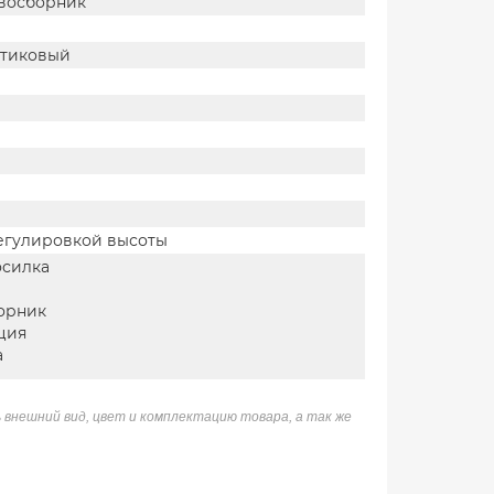
авосборник
стиковый
регулировкой высоты
осилка
орник
ция
а
 внешний вид, цвет и комплектацию товара, а так же