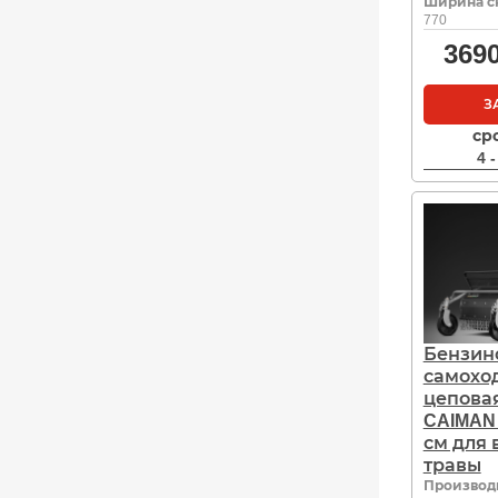
Ширина с
770
369
З
ср
4 
Бензин
самохо
цепова
CAIMAN 
см для 
травы
Производ