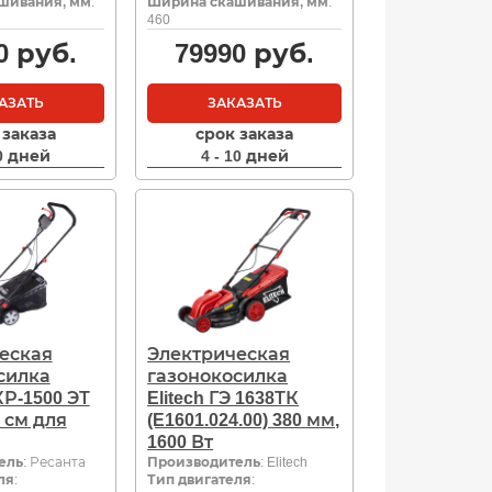
шивания, мм
:
Ширина скашивания, мм
:
460
0
руб.
79990
руб.
АЗАТЬ
ЗАКАЗАТЬ
 заказа
срок заказа
10 дней
4 - 10 дней
еская
Электрическая
силка
газонокосилка
Р-1500 ЭТ
Elitech ГЭ 1638ТК
8 см для
(E1601.024.00) 380 мм,
1600 Вт
ель
: Ресанта
Производитель
: Elitech
ля
:
Тип двигателя
: