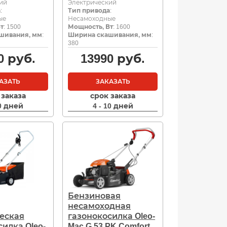
ий
Электрический
а
:
Тип привода
:
ые
Несамоходные
т
: 1500
Мощность, Вт
: 1600
шивания, мм
:
Ширина скашивания, мм
:
380
0
руб.
13990
руб.
АЗАТЬ
ЗАКАЗАТЬ
 заказа
срок заказа
10 дней
4 - 10 дней
Бензиновая
несамоходная
еская
газонокосилка Oleo-
илка Oleo-
Mac G 53 PK Comfort