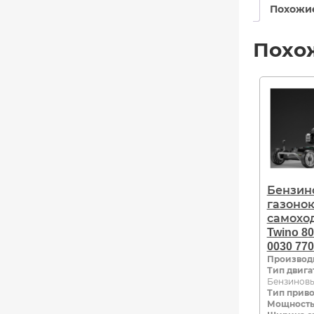
Похожи
Похо
Бензин
газоно
самохо
Twino 80
0030 770
Производ
Тип двига
Бензинов
Тип прив
Мощность,