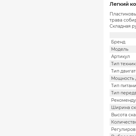
Легкий ко
Пластиковы
трава соби
Складная р
Бренд
Модель
Артикул
Тип техни
Тип двига
Мощность 
Тип питан
Тип перед
Рекоменду
Ширина с
Высота ск
Количеств
Регулиров