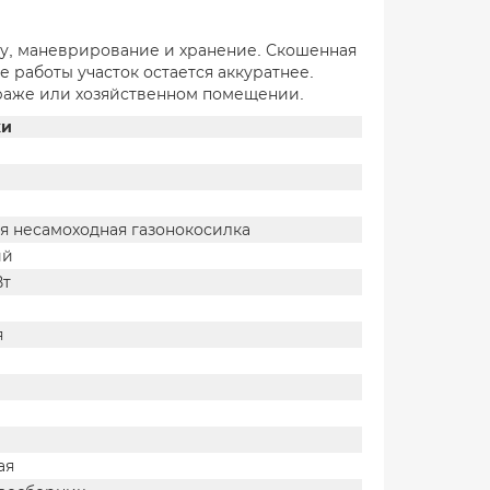
у, маневрирование и хранение. Скошенная
 работы участок остается аккуратнее.
гараже или хозяйственном помещении.
ки
я несамоходная газонокосилка
ий
Вт
я
ая