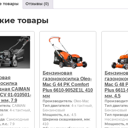
е товары
Отзывы (0)
жие товары
Бензиновая
Бензино
овая
газонокосилка Oleo-
газонокос
косилка
Mac G 44 PK Comfort
Mac G 48 
дная CAIMAN
Plus 6610-9052E1L 410
Plus 6611
CV 01-010501-
мм
мм, 4.5
 мм, 7.9
Производитель
: Oleo-Mac
Производит
итель
: CAIMAN
Тип двигателя
: 4-х тактный,
Тип двигате
теля
: 4-х тактный,
Бензиновый
Бензиновый
ый
Мощность, л.с.
: 4.5
Тип привод
ода
: Самоходные
Ширина скашивания, мм
:
Несамоходн
 л.с.
: 7.9
410
Мощность, л.