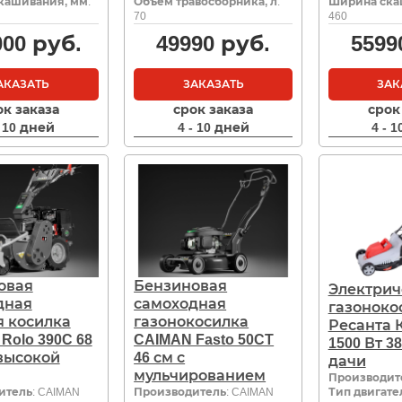
кашивания, мм
:
Объем травосборника, л
:
Ширина ска
70
460
000
руб.
49990
руб.
5599
АКАЗАТЬ
ЗАКАЗАТЬ
ЗАК
ок заказа
срок заказа
срок
- 10 дней
4 - 10 дней
4 - 
овая
Бензиновая
Электрич
дная
самоходная
газоноко
я косилка
газонокосилка
Ресанта К
Rolo 390C 68
CAIMAN Fasto 50CT
1500 Вт 3
высокой
46 см с
дачи
мульчированием
Производит
итель
: CAIMAN
Производитель
: CAIMAN
Тип двигате