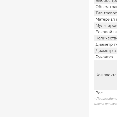
Выброс тр
Объем тра
Тип траво
Материал 
Мульчиро
Боковой в
Количеств
Диаметр п
Диаметр з
Рукоятка
Комплекта
Вес
* Производите
место произво