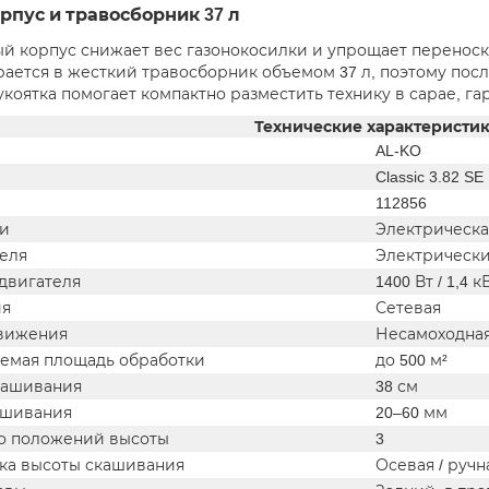
рпус и травосборник 37 л
й корпус снижает вес газонокосилки и упрощает переноск
рается в жесткий травосборник объемом 37 л, поэтому после
укоятка помогает компактно разместить технику в сарае, 
Технические характеристи
AL-KO
Classic 3.82 SE
112856
ки
Электрическа
теля
Электрическ
двигателя
1400 Вт / 1,4 к
ия
Сетевая
вижения
Несамоходна
емая площадь обработки
до 500 м²
кашивания
38 см
ашивания
20–60 мм
о положений высоты
3
ка высоты скашивания
Осевая / ручн