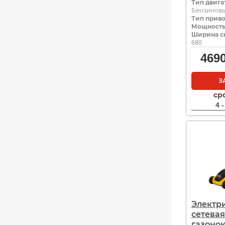
Тип двига
Бензинов
Тип прив
Мощность,
Ширина с
680
469
З
ср
4 
Электр
сетевая
газонок