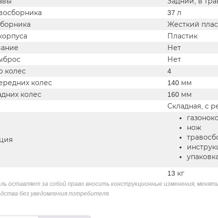
авы
Задний, в тр
восборника
37 л
сборника
Жесткий пла
корпуса
Пластик
вание
Нет
ыброс
Нет
о колес
4
ередних колес
140 мм
адних колес
160 мм
Складная, с 
газонок
нож
травосб
ция
инструк
упаковк
13 кг
ль оставляет за собой право вносить конструкционные изменения, менять
дства без уведомления потребителя.