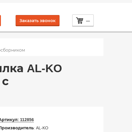
Заказать звонок
—
авосборником
илка AL-KO
 с
Артикул:
112856
Производитель
: AL-KO