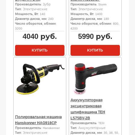
Производитель
: Зубр
Производитель
: Sturm
Тип
: Электрические
Тип
: Электрические
Мощность, Вт
: 140
Мощность, Вт
: 1400
Диаметр диска, мм
: 240
Диаметр диска, мм
: 180
Число оборотов, об/мин
:
Число оборотов, об/мин
: 800,
3200
4200
4040
руб.
5990
руб.
КУПИТЬ
КУПИТЬ
Аккумуляторная
эксцентриковая
шлифмашина TEH
Полировальная машина
LS75BV-2B
Hanskonner HAG918CP
Производитель
: TEH
Производитель
: Hanskonner
Тип
: Аккумуляторные
Тип
: Электрические
Диаметр диска, мм
: 30, 38, 50,