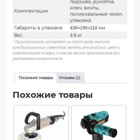
подошва, рукоятка,
ключ, винты,
Комплектация
полировальный чехол,
упаковка
Габариты в упаковке
430×190×110 мм
Вес
3.0 кг
* Производитель оставляет за собой право вносить
конструкционные изменения, менять внешний вид, цвет и
комплектацию товара, а так же место производства без
уведомления потребителя.
Похожие товары
Отзывы (1)
Похожие товары