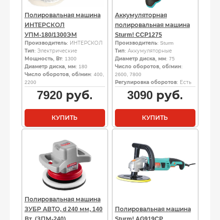
Полировальная машина
Аккумуляторная
ИНТЕРСКОЛ
полировальная машина
УПМ-180/1300ЭМ
Sturm! CCP1275
Производитель
: ИНТЕРСКОЛ
Производитель
: Sturm
Тип
: Электрические
Тип
: Аккумуляторные
Мощность, Вт
: 1300
Диаметр диска, мм
: 75
Диаметр диска, мм
: 180
Число оборотов, об/мин
:
Число оборотов, об/мин
: 400,
2600, 7800
2200
Регулировка оборотов
: Есть
7920
руб.
3090
руб.
КУПИТЬ
КУПИТЬ
Полировальная машина
ЗУБР АВТО, d 240 мм, 140
Полировальная машина
Вт, (ЗПМ-240)
Sturm! AG919CP