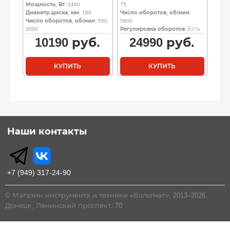
Мощность, Вт
: 1400
75
Диаметр диска, мм
: 180
Число оборотов, об/мин
:
Число оборотов, об/мин
: 500,
5800
3000
Регулировка оборотов
: Есть
10190
руб.
24990
руб.
КУПИТЬ
КУПИТЬ
Наши контакты
+7 (949) 317-24-90
© Магазин инструмента и техники «Вольтмаг», 2013–2026.
Донецк, Ленинский проспект, 70